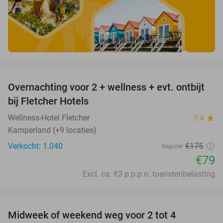
favorite_border
Overnachting voor 2 + wellness + evt. ontbijt
55%
bij Fletcher Hotels
Wellness-Hotel Fletcher
7.4
star
Kamperland (+9 locaties)
Verkocht: 1.040
€175
Regulier
€79
Excl. ca. €3 p.p.p.n. toeristenbelasting
favorite_border
Midweek of weekend weg voor 2 tot 4