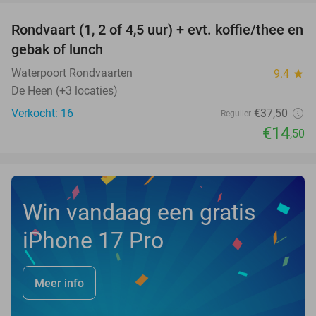
Rondvaart (1, 2 of 4,5 uur) + evt. koffie/thee en
61%
NEW
gebak of lunch
TODAY
Waterpoort Rondvaarten
9.4
star
De Heen (+3 locaties)
Verkocht: 16
€37
,50
Regulier
€14
,50
Win vandaag een gratis
iPhone 17 Pro
Meer info