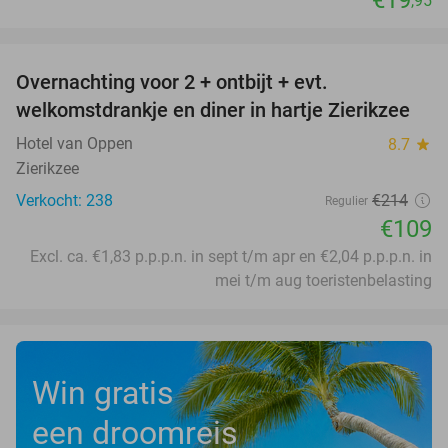
€19
,95
favorite_border
Overnachting voor 2 + ontbijt + evt.
49%
welkomstdrankje en diner in hartje Zierikzee
Hotel van Oppen
8.7
star
Zierikzee
Verkocht: 238
€214
Regulier
€109
Excl. ca. €1,83 p.p.p.n. in sept t/m apr en €2,04 p.p.p.n. in
mei t/m aug toeristenbelasting
Win gratis
een droomreis