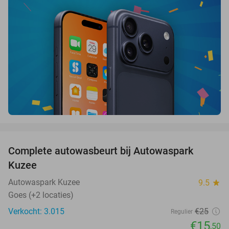
favorite_border
Complete autowasbeurt bij Autowaspark
38%
Kuzee
Autowaspark Kuzee
9.5
star
Goes (+2 locaties)
Verkocht: 3.015
€25
Regulier
€15
,50