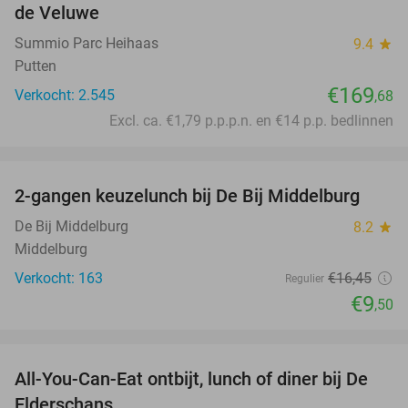
de Veluwe
Summio Parc Heihaas
9.4
star
Putten
€169
Verkocht: 2.545
,68
Excl. ca. €1,79 p.p.p.n. en €14 p.p. bedlinnen
favorite_border
2-gangen keuzelunch bij De Bij Middelburg
42%
De Bij Middelburg
8.2
star
Middelburg
Verkocht: 163
€16
,45
Regulier
€9
,50
favorite_border
All-You-Can-Eat ontbijt, lunch of diner bij De
34%
Elderschans