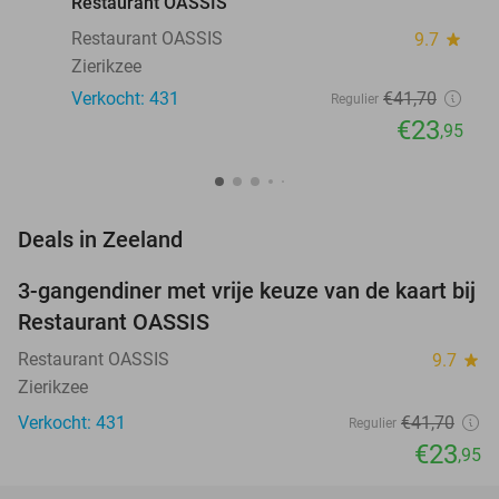
Restaurant OASSIS
Restaurant OASSIS
9.7
star
Zierikzee
Verkocht: 431
€41
,70
Regulier
€23
,95
favorite_border
Deals in Zeeland
3-gangendiner met vrije keuze van de kaart bij
43%
Restaurant OASSIS
Restaurant OASSIS
9.7
star
Zierikzee
Verkocht: 431
€41
,70
Regulier
€23
,95
favorite_border