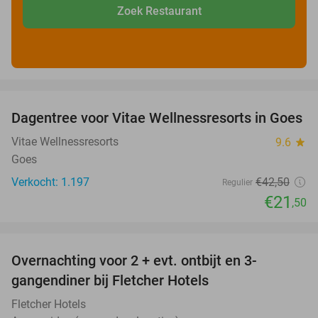
Zoek Restaurant
favorite_border
Dagentree voor Vitae Wellnessresorts in Goes
49%
Vitae Wellnessresorts
9.6
star
Goes
Verkocht: 1.197
€42
,50
Regulier
€21
,50
favorite_border
Overnachting voor 2 + evt. ontbijt en 3-
gangendiner bij Fletcher Hotels
Fletcher Hotels