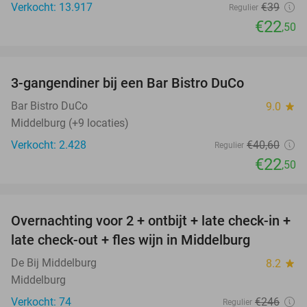
Verkocht: 13.917
€39
Regulier
€22
,50
favorite_border
3-gangendiner bij een Bar Bistro DuCo
45%
Bar Bistro DuCo
9.0
star
Middelburg (+9 locaties)
Verkocht: 2.428
€40
,60
Regulier
€22
,50
favorite_border
Overnachting voor 2 + ontbijt + late check-in +
52%
late check-out + fles wijn in Middelburg
De Bij Middelburg
8.2
star
Middelburg
Verkocht: 74
€246
Regulier