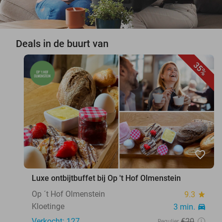
Deals in de buurt van
35%
favorite_border
Luxe ontbijtbuffet bij Op 't Hof Olmenstein
Op ´t Hof Olmenstein
9.3
star
Kloetinge
3 min.
directions_car
Verkocht: 127
€20
Regulier