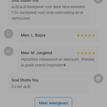
Soul Studio You
🙏🏼🙏🏼dankjewel voor deze lieve woorden
!! En dankjewel voor onze ontmoeting en je
vertrouwen.
L.
Mevr. L. Buijze
M.
Mevr. M. Jongkind
Hartstikke interessant en leerzaam. Wietske
is goeie coach/inspirator🍀
Soul Studio You
Zo lief 🙏🏼
Meer weergeven