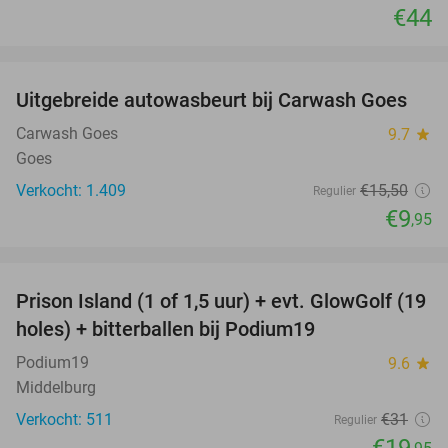
€44
favorite_border
Uitgebreide autowasbeurt bij Carwash Goes
36%
Carwash Goes
9.7
star
Goes
Verkocht: 1.409
€15
,50
Regulier
€9
,95
favorite_border
Prison Island (1 of 1,5 uur) + evt. GlowGolf (19
36%
holes) + bitterballen bij Podium19
Podium19
9.6
star
Middelburg
Verkocht: 511
€31
Regulier