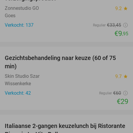
Zonnestudio GO
9.2
star
Goes
Verkocht: 137
€33
,45
Regulier
€9
,95
favorite_border
Gezichtsbehandeling naar keuze (60 of 75
52%
min)
Skin Studio Szar
9.7
star
Wissenkerke
Verkocht: 42
€60
Regulier
€29
favorite_border
Italiaanse 2-gangen keuzelunch bij Ristorante
41%