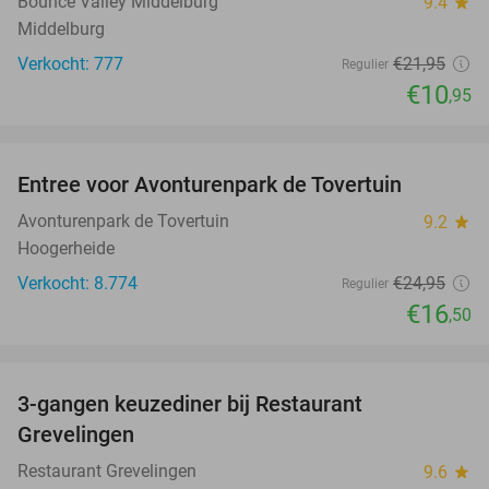
Bounce Valley Middelburg
9.4
star
Middelburg
Verkocht: 777
€21
,95
Regulier
€10
,95
favorite_border
Entree voor Avonturenpark de Tovertuin
34%
Avonturenpark de Tovertuin
9.2
star
Hoogerheide
Verkocht: 8.774
€24
,95
Regulier
€16
,50
favorite_border
3-gangen keuzediner bij Restaurant
48%
Grevelingen
Restaurant Grevelingen
9.6
star