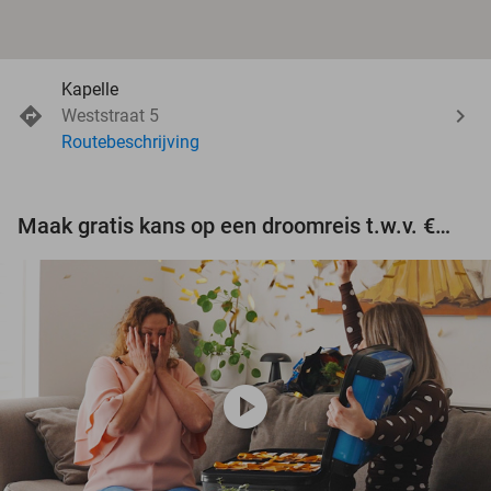
Kapelle
Weststraat 5
Routebeschrijving
Maak gratis kans op een droomreis t.w.v. €3.000!
play_circle