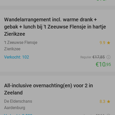
favorite_border
Wandelarrangement incl. warme drank +
39%
gebak + lunch bij 't Zeeuwse Flensje in hartje
Zierikzee
‘t Zeeuwse Flensje
9.9
star
Zierikzee
Verkocht: 102
€17
,85
Regulier
€10
,95
favorite_border
All-inclusive overnachting(en) voor 2 in
40%
Zeeland
De Elderschans
8.3
star
Aardenburg