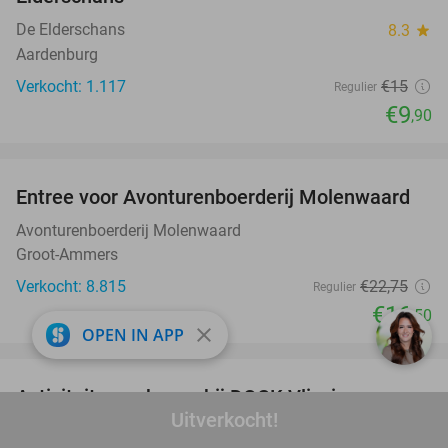
De Elderschans
8.3
star
Aardenburg
Verkocht: 1.117
€15
Regulier
€9
,90
favorite_border
Entree voor Avonturenboerderij Molenwaard
27%
Avonturenboerderij Molenwaard
Groot-Ammers
Verkocht: 8.815
€22
,75
Regulier
€16
,50
close
OPEN IN APP
favorite_border
Activiteit naar keuze bij DOCK Vlissingen
27%
Uitverkocht!
DOCK Vlissingen
8.8
star