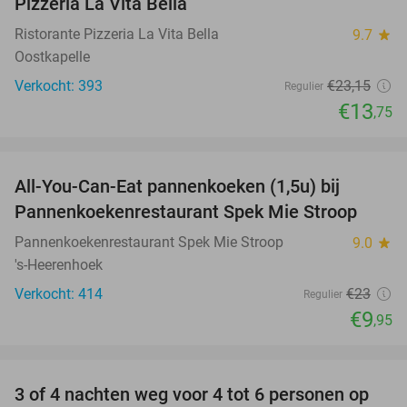
Pizzeria La Vita Bella
Ristorante Pizzeria La Vita Bella
9.7
star
Oostkapelle
Verkocht: 393
€23
,15
Regulier
€13
,75
favorite_border
All-You-Can-Eat pannenkoeken (1,5u) bij
57%
Pannenkoekenrestaurant Spek Mie Stroop
Pannenkoekenrestaurant Spek Mie Stroop
9.0
star
's-Heerenhoek
Verkocht: 414
€23
Regulier
€9
,95
favorite_border
3 of 4 nachten weg voor 4 tot 6 personen op