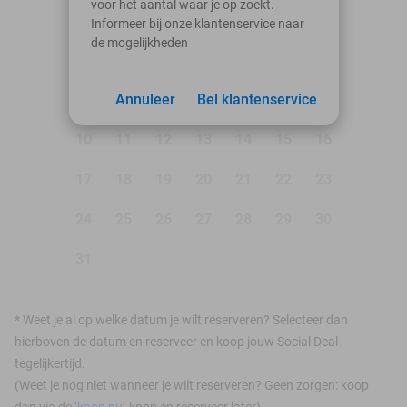
voor het aantal waar je op zoekt.
Ma
Di
Wo
Do
Vr
Za
Zo
Informeer bij onze klantenservice naar
de mogelijkheden
1
2
3
Annuleer
4
5
Bel klantenservice
6
7
8
9
10
11
12
13
14
15
16
17
18
19
20
21
22
23
24
25
26
27
28
29
30
31
*
Weet je al op welke datum je wilt reserveren? Selecteer dan
hierboven de datum en reserveer en koop jouw Social Deal
tegelijkertijd.
(Weet je nog niet wanneer je wilt reserveren? Geen zorgen: koop
dan via de ‘
koop nu
’-knop én reserveer later)