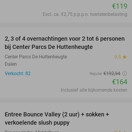
€119
Excl. ca. €2,75 p.p.p.n. toeristenbelasting
favorite_border
2, 3 of 4 overnachtingen voor 2 tot 6 personen
15%
bij Center Parcs De Huttenheugte
Center Parcs De Huttenheugte
9.5
star
Dalen
Verkocht: 82
€192
,94
Regulier
€164
Inclusief alle bijkomende kosten
favorite_border
Entree Bounce Valley (2 uur) + sokken +
50%
verkoelende slush puppy