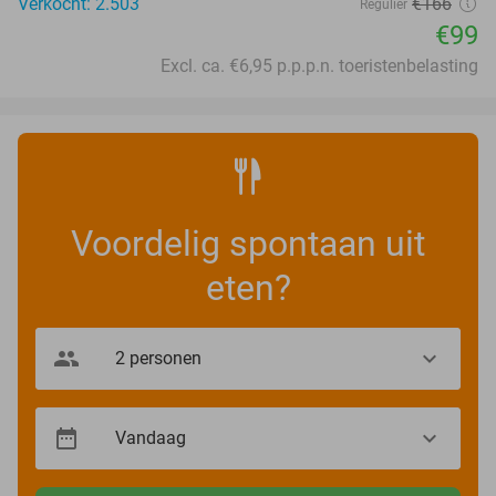
Verkocht: 2.503
€166
Regulier
€99
Excl. ca. €6,95 p.p.p.n. toeristenbelasting
Voordelig spontaan uit
eten?