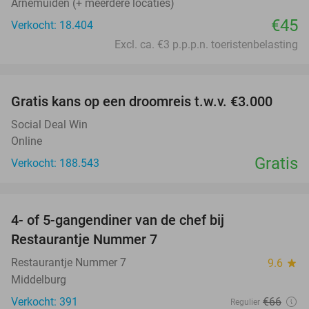
Arnemuiden (+ meerdere locaties)
€45
Verkocht: 18.404
Excl. ca. €3 p.p.p.n. toeristenbelasting
favorite_border
Gratis kans op een droomreis t.w.v. €3.000
Social Deal Win
Online
Gratis
Verkocht: 188.543
favorite_border
4- of 5-gangendiner van de chef bij
33%
Restaurantje Nummer 7
Restaurantje Nummer 7
9.6
star
Middelburg
Verkocht: 391
€66
Regulier