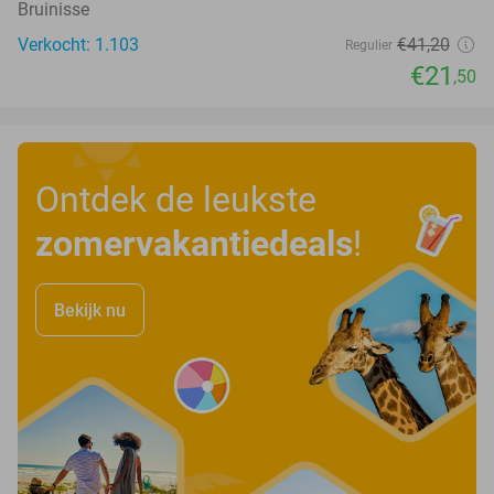
Bruinisse
Verkocht: 1.103
€41
,20
Regulier
€21
,50
Ontdek de leukste
zomervakantiedeals
!
Bekijk nu