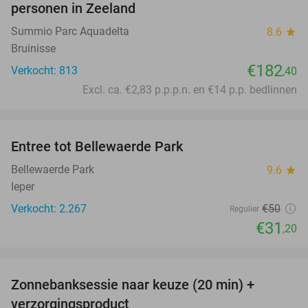
personen in Zeeland
Summio Parc Aquadelta
8.6
star
Bruinisse
€182
Verkocht: 813
,40
Excl. ca. €2,83 p.p.p.n. en €14 p.p. bedlinnen
favorite_border
Entree tot Bellewaerde Park
38%
Bellewaerde Park
9.6
star
Ieper
Verkocht: 2.267
€50
Regulier
€31
,20
favorite_border
Zonnebanksessie naar keuze (20 min) +
70%
verzorgingsproduct