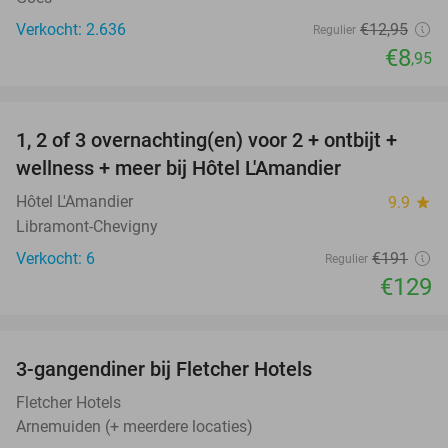
Verkocht: 2.636
€12
,95
Regulier
€8
,95
favorite_border
1, 2 of 3 overnachting(en) voor 2 + ontbijt +
32%
NEW
wellness + meer bij Hôtel L'Amandier
TODAY
Hôtel L'Amandier
9.9
star
Libramont-Chevigny
Verkocht: 6
€191
Regulier
€129
favorite_border
3-gangendiner bij Fletcher Hotels
42%
Fletcher Hotels
Arnemuiden (+ meerdere locaties)