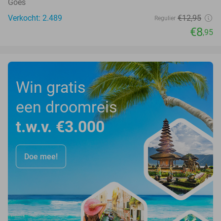
Goes
Verkocht: 2.489
€12
,95
Regulier
€8
,95
Win gratis
een droomreis
t.w.v. €3.000
Doe mee!