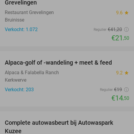
Grevelingen
Restaurant Grevelingen
9.6
star
Bruinisse
Verkocht: 1.072
€41
,20
Regulier
€21
,50
favorite_border
Alpaca-golf of -wandeling + meet & feed
24%
Alpaca & Falabella Ranch
9.2
star
Kerkwerve
Verkocht: 203
€19
Regulier
€14
,50
favorite_border
Complete autowasbeurt bij Autowaspark
38%
Kuzee