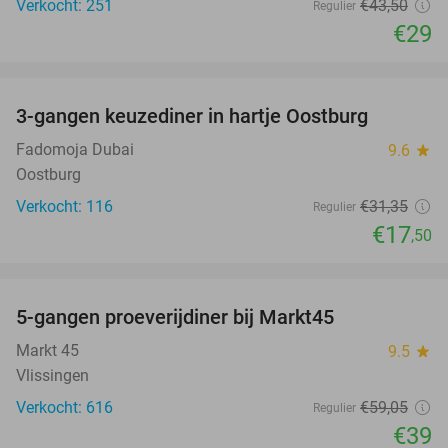
Verkocht: 251
€43
,50
Regulier
€29
favorite_border
3-gangen keuzediner in hartje Oostburg
44%
Fadomoja Dubai
9.6
star
Oostburg
Verkocht: 116
€31
,35
Regulier
€17
,50
favorite_border
5-gangen proeverijdiner bij Markt45
34%
Markt 45
9.5
star
Vlissingen
Verkocht: 616
€59
,05
Regulier
€39