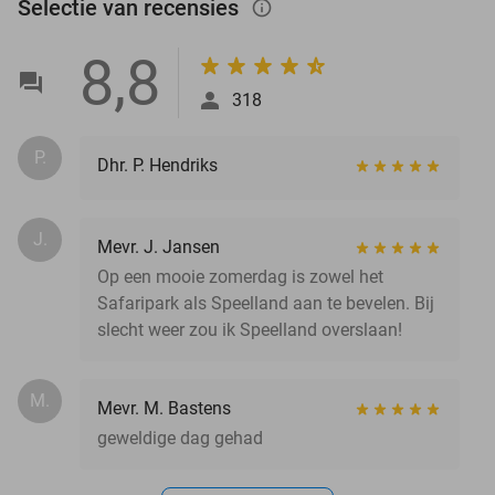
Selectie van recensies
info_outlined
8,8
318
P.
Dhr. P. Hendriks
J.
Mevr. J. Jansen
Op een mooie zomerdag is zowel het
Safaripark als Speelland aan te bevelen. Bij
slecht weer zou ik Speelland overslaan!
M.
Mevr. M. Bastens
geweldige dag gehad