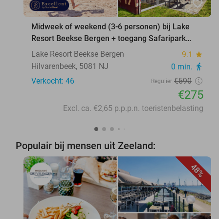
favorite_border
Midweek of weekend (3-6 personen) bij Lake
Resort Beekse Bergen + toegang Safaripark
Beekse Bergen
Lake Resort Beekse Bergen
9.1
star
Hilvarenbeek, 5081 NJ
0 min.
directions_walk
Verkocht: 46
€590
Regulier
€275
Excl. ca. €2,65 p.p.p.n. toeristenbelasting
Populair bij mensen uit Zeeland:
48%