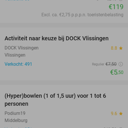
€119
Excl. ca. €2,75 p.p.p.n. toeristenbelasting
favorite_border
Activiteit naar keuze bij DOCK Vlissingen
27%
DOCK Vlissingen
8.8
star
Vlissingen
Verkocht: 491
€7
,50
Regulier
€5
,50
favorite_border
(Hyper)bowlen (1 of 1,5 uur) voor 1 tot 6
33%
personen
Podium19
9.6
star
Middelburg