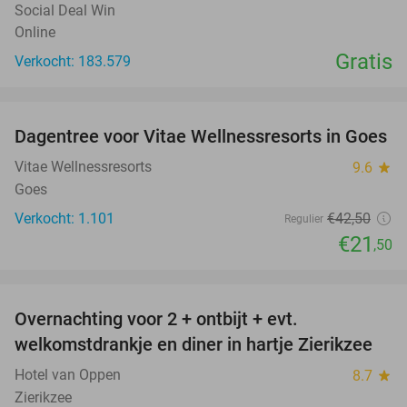
Social Deal Win
Online
Gratis
Verkocht: 183.579
favorite_border
Dagentree voor Vitae Wellnessresorts in Goes
49%
Vitae Wellnessresorts
9.6
star
Goes
Verkocht: 1.101
€42
,50
Regulier
€21
,50
favorite_border
Overnachting voor 2 + ontbijt + evt.
49%
welkomstdrankje en diner in hartje Zierikzee
Hotel van Oppen
8.7
star
Zierikzee