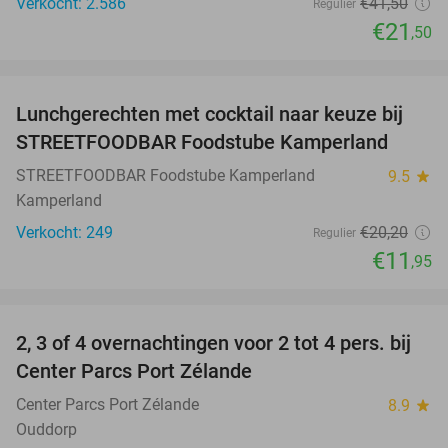
Verkocht: 2.586
€41
,50
Regulier
€21
,50
favorite_border
Lunchgerechten met cocktail naar keuze bij
41%
STREETFOODBAR Foodstube Kamperland
STREETFOODBAR Foodstube Kamperland
9.5
star
Kamperland
Verkocht: 249
€20
,20
Regulier
€11
,95
favorite_border
2, 3 of 4 overnachtingen voor 2 tot 4 pers. bij
17%
Center Parcs Port Zélande
Center Parcs Port Zélande
8.9
star
Ouddorp