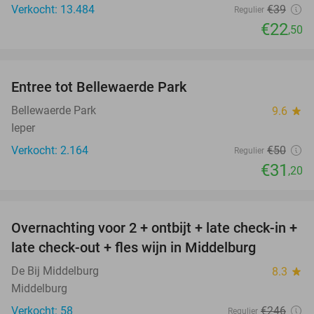
Verkocht: 13.484
€39
Regulier
€22
,50
favorite_border
Entree tot Bellewaerde Park
38%
Bellewaerde Park
9.6
star
Ieper
Verkocht: 2.164
€50
Regulier
€31
,20
favorite_border
Overnachting voor 2 + ontbijt + late check-in +
52%
late check-out + fles wijn in Middelburg
De Bij Middelburg
8.3
star
Middelburg
Verkocht: 58
€246
Regulier