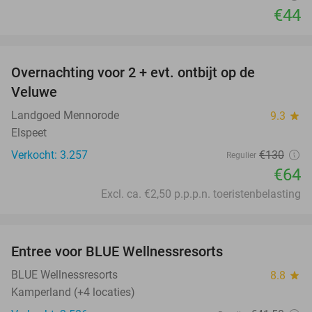
€44
favorite_border
Overnachting voor 2 + evt. ontbijt op de
51%
Veluwe
Landgoed Mennorode
9.3
star
Elspeet
Verkocht: 3.257
€130
Regulier
€64
Excl. ca. €2,50 p.p.p.n. toeristenbelasting
favorite_border
Entree voor BLUE Wellnessresorts
48%
BLUE Wellnessresorts
8.8
star
Kamperland (+4 locaties)