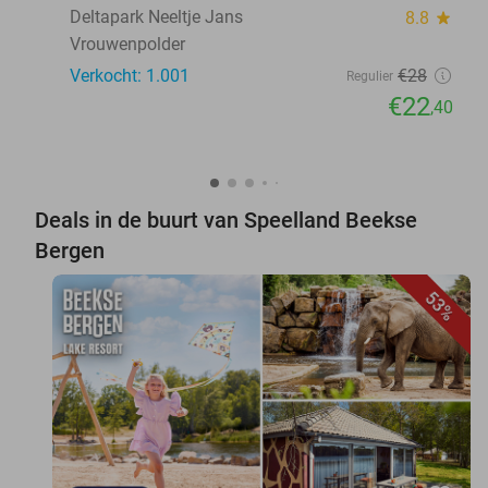
Deltapark Neeltje Jans
8.8
star
Vrouwenpolder
Verkocht: 1.001
€28
Regulier
€22
,40
Deals in de buurt van Speelland Beekse
Bergen
53%