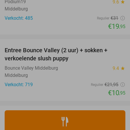
Podium19
9.6
star
Middelburg
Verkocht: 485
€31
Regulier
€19
,95
favorite_border
Entree Bounce Valley (2 uur) + sokken +
50%
verkoelende slush puppy
Bounce Valley Middelburg
9.4
star
Middelburg
Verkocht: 719
€21
,95
Regulier
€10
,95