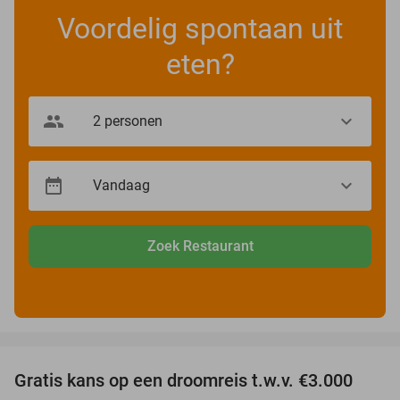
Voordelig spontaan uit
eten?
Zoek Restaurant
favorite_border
Gratis kans op een droomreis t.w.v. €3.000