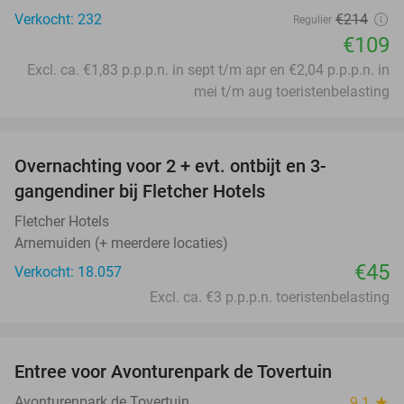
Verkocht: 232
€214
Regulier
€109
Excl. ca. €1,83 p.p.p.n. in sept t/m apr en €2,04 p.p.p.n. in
mei t/m aug toeristenbelasting
favorite_border
Overnachting voor 2 + evt. ontbijt en 3-
gangendiner bij Fletcher Hotels
Fletcher Hotels
Arnemuiden (+ meerdere locaties)
€45
Verkocht: 18.057
Excl. ca. €3 p.p.p.n. toeristenbelasting
favorite_border
Entree voor Avonturenpark de Tovertuin
34%
Avonturenpark de Tovertuin
9.1
star