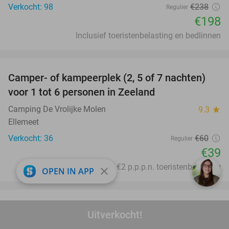
Verkocht: 98
€238
Regulier
€198
Inclusief toeristenbelasting en bedlinnen
favorite_border
Camper- of kampeerplek (2, 5 of 7 nachten)
35%
voor 1 tot 6 personen in Zeeland
Camping De Vrolijke Molen
9.3
star
Ellemeet
Verkocht: 36
€60
Regulier
€39
Excl. ca. €2 p.p.p.n. toeristenbelasting
close
OPEN IN APP
favorite_border
Overnachting voor 2 + wellness + evt. ontbijt
55%
Uitverkocht!
bij Fletcher Hotels