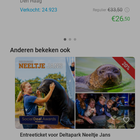
Den Haag
Verkocht: 24.923
€33
,50
Regulier
€26
,50
Anderen bekeken ook
20%
favorite_border
Entreeticket voor Deltapark Neeltje Jans