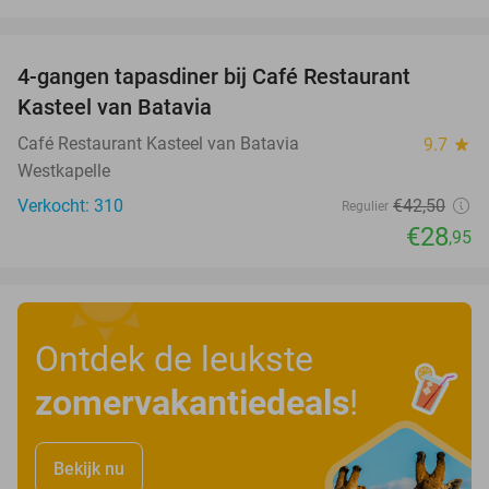
favorite_border
4-gangen tapasdiner bij Café Restaurant
32%
Kasteel van Batavia
Café Restaurant Kasteel van Batavia
9.7
star
Westkapelle
Verkocht: 310
€42
,50
Regulier
€28
,95
Ontdek de leukste
zomervakantiedeals
!
Bekijk nu