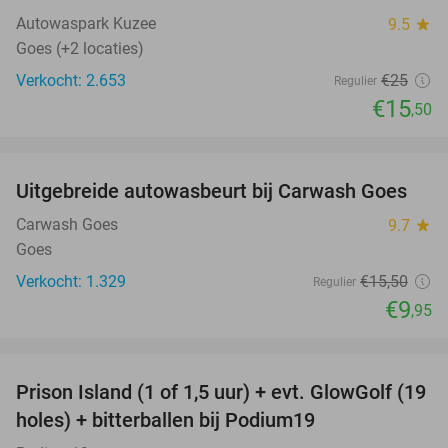
Autowaspark Kuzee
9.5
star
Goes (+2 locaties)
Verkocht: 2.653
€25
Regulier
€15
,50
favorite_border
Uitgebreide autowasbeurt bij Carwash Goes
36%
Carwash Goes
9.7
star
Goes
Verkocht: 1.329
€15
,50
Regulier
€9
,95
favorite_border
Prison Island (1 of 1,5 uur) + evt. GlowGolf (19
36%
holes) + bitterballen bij Podium19