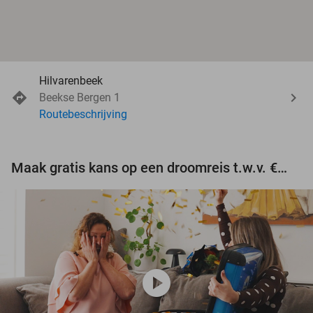
Hilvarenbeek
Beekse Bergen 1
Routebeschrijving
Maak gratis kans op een droomreis t.w.v. €3.000!
play_circle