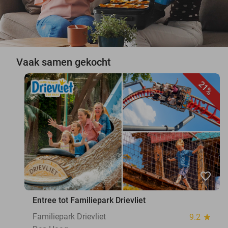
Vaak samen gekocht
21%
favorite_border
Entree tot Familiepark Drievliet
Familiepark Drievliet
9.2
star