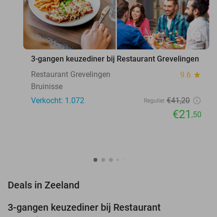
favorite_border
3-gangen keuzediner bij Restaurant Grevelingen
Restaurant Grevelingen
9.6
star
Bruinisse
Verkocht: 1.072
€41
,20
Regulier
€21
,50
favorite_border
Deals in Zeeland
3-gangen keuzediner bij Restaurant
48%