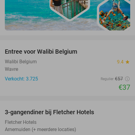
favorite_border
Entree voor Walibi Belgium
35%
Walibi Belgium
9.4
star
Wavre
Verkocht: 3.725
€57
Regulier
€37
favorite_border
3-gangendiner bij Fletcher Hotels
42%
Fletcher Hotels
Arnemuiden (+ meerdere locaties)