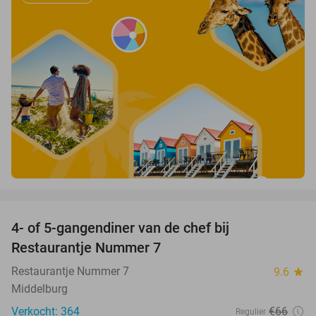
favorite_border
4- of 5-gangendiner van de chef bij
33%
Restaurantje Nummer 7
Restaurantje Nummer 7
9.6
star
Middelburg
Verkocht: 364
€66
Regulier