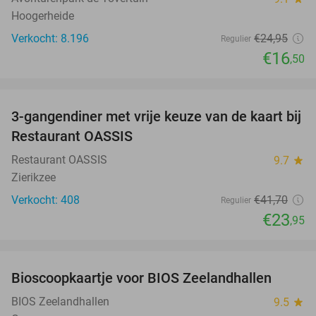
Hoogerheide
Verkocht: 8.196
€24
,95
Regulier
€16
,50
favorite_border
3-gangendiner met vrije keuze van de kaart bij
43%
Restaurant OASSIS
Restaurant OASSIS
9.7
star
Zierikzee
Verkocht: 408
€41
,70
Regulier
€23
,95
favorite_border
Bioscoopkaartje voor BIOS Zeelandhallen
31%
BIOS Zeelandhallen
9.5
star