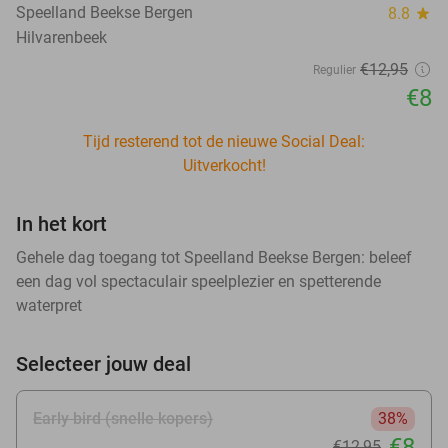
Speelland Beekse Bergen
8.8
star
Hilvarenbeek
€12
,95
Regulier
€8
Tijd resterend tot de nieuwe Social Deal:
Uitverkocht!
In het kort
Gehele dag toegang tot Speelland Beekse Bergen: beleef
een dag vol spectaculair speelplezier en spetterende
waterpret
Selecteer jouw deal
Early bird (snelle kopers)
38%
€8
€12
,95