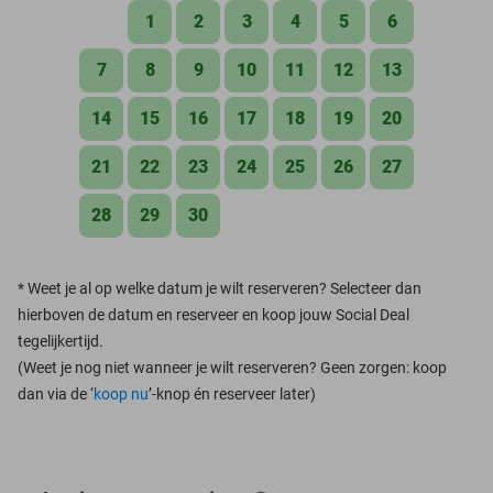
1
2
3
4
5
6
7
8
9
10
11
12
13
14
15
16
17
18
19
20
21
22
23
24
25
26
27
28
29
30
*
Weet je al op welke datum je wilt reserveren? Selecteer dan
hierboven de datum en reserveer en koop jouw Social Deal
tegelijkertijd.
(Weet je nog niet wanneer je wilt reserveren? Geen zorgen: koop
dan via de ‘
koop nu
’-knop én reserveer later)