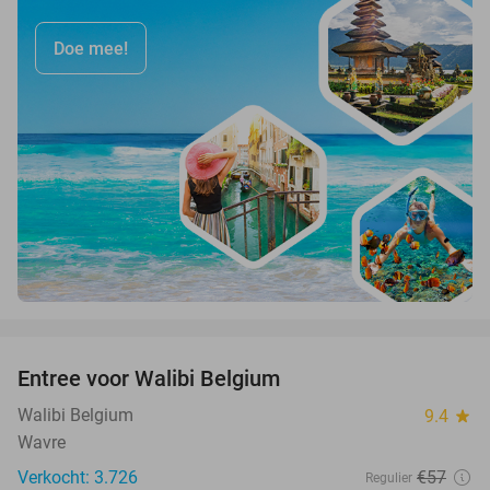
Doe mee!
favorite_border
Entree voor Walibi Belgium
35%
Walibi Belgium
9.4
star
Wavre
Verkocht: 3.726
€57
Regulier