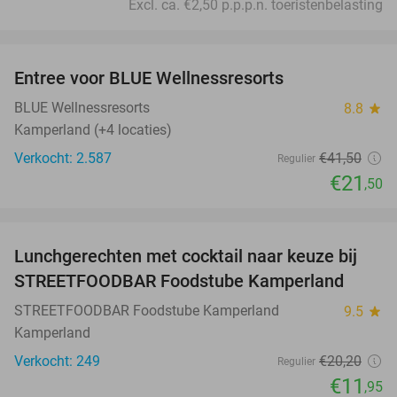
Excl. ca. €2,50 p.p.p.n. toeristenbelasting
favorite_border
Entree voor BLUE Wellnessresorts
48%
BLUE Wellnessresorts
8.8
star
Kamperland (+4 locaties)
Verkocht: 2.587
€41
,50
Regulier
€21
,50
favorite_border
Lunchgerechten met cocktail naar keuze bij
41%
STREETFOODBAR Foodstube Kamperland
STREETFOODBAR Foodstube Kamperland
9.5
star
Kamperland
Verkocht: 249
€20
,20
Regulier
€11
,95