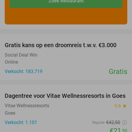
Zoek Restaurant
favorite_border
Gratis kans op een droomreis t.w.v. €3.000
Social Deal Win
Online
Gratis
Verkocht: 183.719
favorite_border
Dagentree voor Vitae Wellnessresorts in Goes
49%
Vitae Wellnessresorts
9.6
star
Goes
Verkocht: 1.101
€42
,50
Regulier
€21
,50