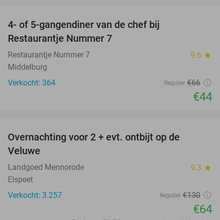
favorite_border
4- of 5-gangendiner van de chef bij
33%
Restaurantje Nummer 7
Restaurantje Nummer 7
9.6
star
Middelburg
Verkocht: 364
€66
Regulier
€44
favorite_border
Overnachting voor 2 + evt. ontbijt op de
51%
Veluwe
Landgoed Mennorode
9.3
star
Elspeet
Verkocht: 3.257
€130
Regulier
€64