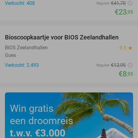
Verkocht: 408
€41
,70
Regulier
€23
,95
favorite_border
Bioscoopkaartje voor BIOS Zeelandhallen
31%
BIOS Zeelandhallen
9.5
star
Goes
Verkocht: 2.493
€12
,95
Regulier
€8
,95
Win gratis
een droomreis
t.w.v. €3.000