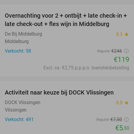
favorite_border
Overnachting voor 2 + ontbijt + late check-in +
52%
late check-out + fles wijn in Middelburg
De Bij Middelburg
8.3
star
Middelburg
Verkocht: 58
€246
Regulier
€119
Excl. ca. €2,75 p.p.p.n. toeristenbelasting
favorite_border
Activiteit naar keuze bij DOCK Vlissingen
27%
DOCK Vlissingen
8.8
star
Vlissingen
Verkocht: 491
€7
,50
Regulier
€5
,50