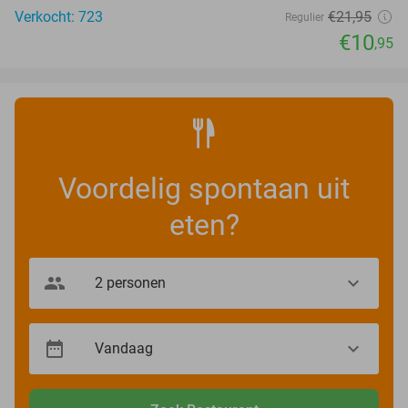
Verkocht: 723
€21
,95
Regulier
€10
,95
Voordelig spontaan uit
eten?