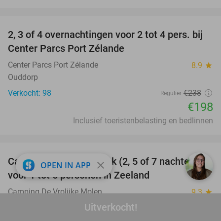
favorite_border
2, 3 of 4 overnachtingen voor 2 tot 4 pers. bij
17%
Center Parcs Port Zélande
Center Parcs Port Zélande
8.9
star
Ouddorp
Verkocht: 98
€238
Regulier
€198
Inclusief toeristenbelasting en bedlinnen
favorite_border
Camper- of kampeerplek (2, 5 of 7 nachten)
35%
close
OPEN IN APP
voor 1 tot 6 personen in Zeeland
Camping De Vrolijke Molen
9.3
star
Ellemeet
Uitverkocht!
Verkocht: 36
€60
Regulier