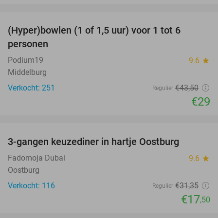
favorite_border
(Hyper)bowlen (1 of 1,5 uur) voor 1 tot 6
33%
personen
Podium19
9.6
star
Middelburg
Verkocht: 251
€43
,50
Regulier
€29
favorite_border
3-gangen keuzediner in hartje Oostburg
44%
Fadomoja Dubai
9.6
star
Oostburg
Verkocht: 116
€31
,35
Regulier
€17
,50
favorite_border