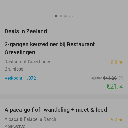
favorite_border
Deals in Zeeland
3-gangen keuzediner bij Restaurant
48%
Grevelingen
Restaurant Grevelingen
9.6
star
Bruinisse
Verkocht: 1.072
€41
,20
Regulier
€21
,50
favorite_border
Alpaca-golf of -wandeling + meet & feed
24%
Alpaca & Falabella Ranch
9.2
star
Kerkwerve