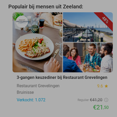
Populair bij mensen uit Zeeland:
48%
favorite_border
3-gangen keuzediner bij Restaurant Grevelingen
Restaurant Grevelingen
9.6
star
Bruinisse
Verkocht: 1.072
€41
,20
Regulier
€21
,50