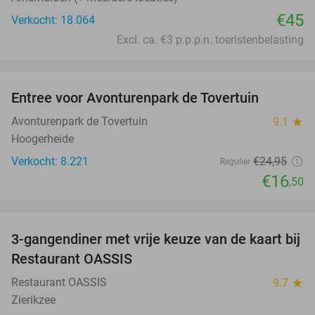
€45
Verkocht: 18.064
Excl. ca. €3 p.p.p.n. toeristenbelasting
favorite_border
Entree voor Avonturenpark de Tovertuin
34%
Avonturenpark de Tovertuin
9.1
star
Hoogerheide
Verkocht: 8.221
€24
,95
Regulier
€16
,50
favorite_border
3-gangendiner met vrije keuze van de kaart bij
43%
Restaurant OASSIS
Restaurant OASSIS
9.7
star
Zierikzee