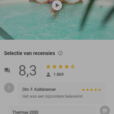
play_circle
Selectie van recensies
info_outlined
8,3
1.869
F.
Dhr. F. Kalkbrenner
Het was een bijzondere belevenis!
Thermae 2000