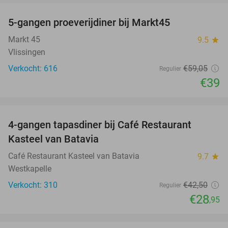
5-gangen proeverijdiner bij Markt45
34%
Markt 45
9.5
star
Vlissingen
Verkocht: 616
€59
,05
Regulier
€39
favorite_border
4-gangen tapasdiner bij Café Restaurant
32%
Kasteel van Batavia
Café Restaurant Kasteel van Batavia
9.7
star
Westkapelle
Verkocht: 310
€42
,50
Regulier
€28
,95