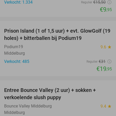
Verkocht: 1.334
€15
,50
Regulier
€9
,95
favorite_border
Prison Island (1 of 1,5 uur) + evt. GlowGolf (19
36%
holes) + bitterballen bij Podium19
Podium19
9.6
star
Middelburg
Verkocht: 485
€31
Regulier
€19
,95
favorite_border
Entree Bounce Valley (2 uur) + sokken +
50%
verkoelende slush puppy
Bounce Valley Middelburg
9.4
star
Middelburg