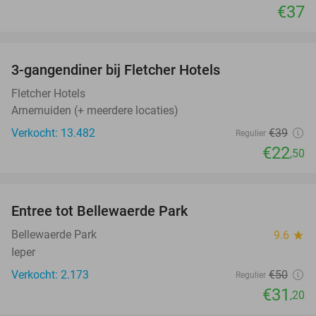
€37
favorite_border
3-gangendiner bij Fletcher Hotels
42%
Fletcher Hotels
Arnemuiden (+ meerdere locaties)
Verkocht: 13.482
€39
Regulier
€22
,50
favorite_border
Entree tot Bellewaerde Park
38%
Bellewaerde Park
9.6
star
Ieper
Verkocht: 2.173
€50
Regulier
€31
,20