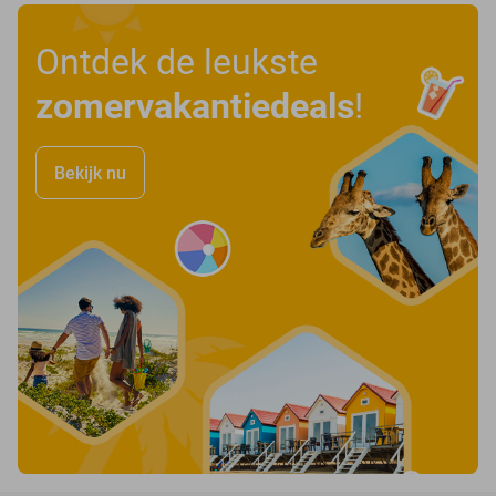
Ontdek de leukste
zomervakantiedeals
!
Bekijk nu