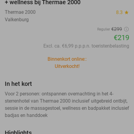
+ wellness bij Thermae 2000
Thermae 2000
8.3
star
Valkenburg
€299
Regulier
€219
Excl. ca. €6,99 p.p.p.n. toeristenbelasting
Binnenkort online::
Uitverkocht!
In het kort
Voor 2 personen: ontspannen overnachting in het 4-
sterrenhotel van Thermae 2000 inclusief uitgebreid ontbijt,
sessie in de massagestoel, wellness en badpakket inclusief
badjas en handdoek
Highlights