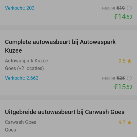
Verkocht: 203
€19
Regulier
€14
,50
favorite_border
Complete autowasbeurt bij Autowaspark
38%
Kuzee
Autowaspark Kuzee
9.5
star
Goes (+2 locaties)
Verkocht: 2.663
€25
Regulier
€15
,50
favorite_border
Uitgebreide autowasbeurt bij Carwash Goes
36%
Carwash Goes
9.7
star
Goes