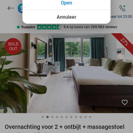
Open
7 dagen per week beschikbaar
10+ miljoen leden
Annuleer
Bereikbaar tot 23:00
9,4
op basis van
205.983 reviews
Ontdek 15.000+ deals
27%
SOLD
7 dagen per week beschikbaar
OUT
10+ miljoen leden
favorite_border
Overnachting voor 2 + ontbijt + massagestoel