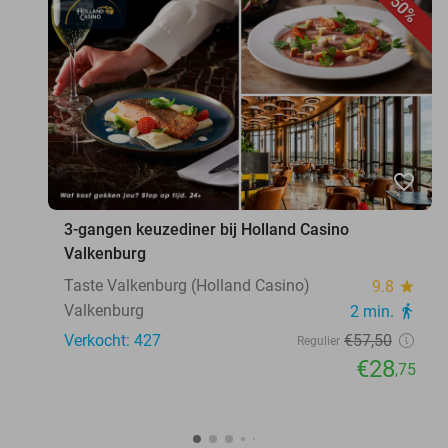
50%
favorite_border
3-gangen keuzediner bij Holland Casino
Valkenburg
Taste Valkenburg (Holland Casino)
9.8
star
Valkenburg
2 min.
directions_walk
Verkocht: 427
€57
,50
Regulier
€28
,75