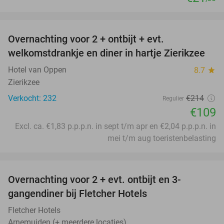
favorite_border
Overnachting voor 2 + ontbijt + evt.
49%
welkomstdrankje en diner in hartje Zierikzee
Hotel van Oppen
8.7
star
Zierikzee
Verkocht: 232
€214
Regulier
€109
Excl. ca. €1,83 p.p.p.n. in sept t/m apr en €2,04 p.p.p.n. in
mei t/m aug toeristenbelasting
favorite_border
Overnachting voor 2 + evt. ontbijt en 3-
gangendiner bij Fletcher Hotels
Fletcher Hotels
Arnemuiden (+ meerdere locaties)