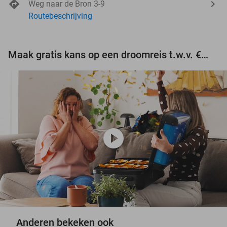
Weg naar de Bron 3-9
Routebeschrijving
Maak gratis kans op een droomreis t.w.v. €3.000!
play_circle
Anderen bekeken ook