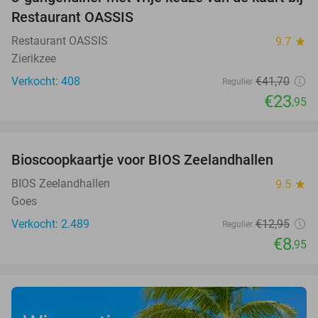
43%
Restaurant OASSIS
Restaurant OASSIS
9.7
star
Zierikzee
Verkocht: 408
€41
,70
Regulier
€23
,95
favorite_border
Bioscoopkaartje voor BIOS Zeelandhallen
31%
BIOS Zeelandhallen
9.5
star
Goes
Verkocht: 2.489
€12
,95
Regulier
€8
,95