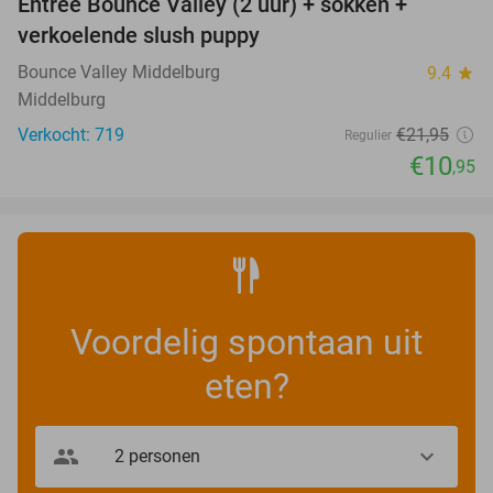
Entree Bounce Valley (2 uur) + sokken +
50%
verkoelende slush puppy
Bounce Valley Middelburg
9.4
star
Middelburg
Verkocht: 719
€21
,95
Regulier
€10
,95
Voordelig spontaan uit
eten?