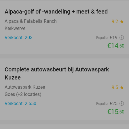
Alpaca-golf of -wandeling + meet & feed
24%
Alpaca & Falabella Ranch
9.2
star
Kerkwerve
Verkocht: 203
€19
Regulier
€14
,50
favorite_border
Complete autowasbeurt bij Autowaspark
38%
Kuzee
Autowaspark Kuzee
9.5
star
Goes (+2 locaties)
Verkocht: 2.650
€25
Regulier
€15
,50
favorite_border