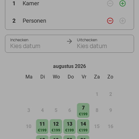
remove_circle_outline
add_circle_outline
1
Kamer
remove_circle_outline
add_circle_outline
2
Personen
Inchecken
Uitchecken
Kies datum
Kies datum
augustus 2026
Ma
Di
Wo
Do
Vr
Za
Zo
1
2
7
3
4
5
6
8
9
€199
11
12
13
14
10
15
16
€199
€199
€199
€199