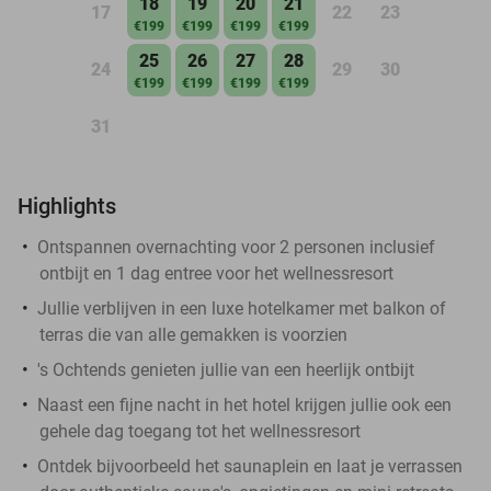
18
19
20
21
17
22
23
€199
€199
€199
€199
25
26
27
28
24
29
30
€199
€199
€199
€199
31
Highlights
Ontspannen overnachting voor 2 personen inclusief
ontbijt en 1 dag entree voor het wellnessresort
Jullie verblijven in een luxe hotelkamer met balkon of
terras die van alle gemakken is voorzien
's Ochtends genieten jullie van een heerlijk ontbijt
Naast een fijne nacht in het hotel krijgen jullie ook een
gehele dag toegang tot het wellnessresort
Ontdek bijvoorbeeld het saunaplein en laat je verrassen