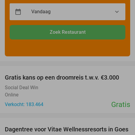
Zoek Restaurant
favorite_border
Gratis kans op een droomreis t.w.v. €3.000
Social Deal Win
Online
Gratis
Verkocht: 183.464
favorite_border
Dagentree voor Vitae Wellnessresorts in Goes
49%