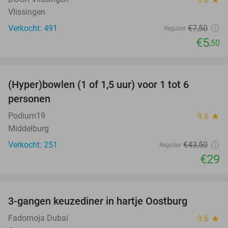
Vlissingen
Verkocht: 491
€7
,50
Regulier
€5
,50
favorite_border
(Hyper)bowlen (1 of 1,5 uur) voor 1 tot 6
33%
personen
Podium19
9.6
star
Middelburg
Verkocht: 251
€43
,50
Regulier
€29
favorite_border
3-gangen keuzediner in hartje Oostburg
44%
Fadomoja Dubai
9.6
star