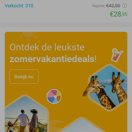
Verkocht: 310
€42
,50
Regulier
€28
,95
Ontdek de leukste
zomervakantiedeals
!
Bekijk nu