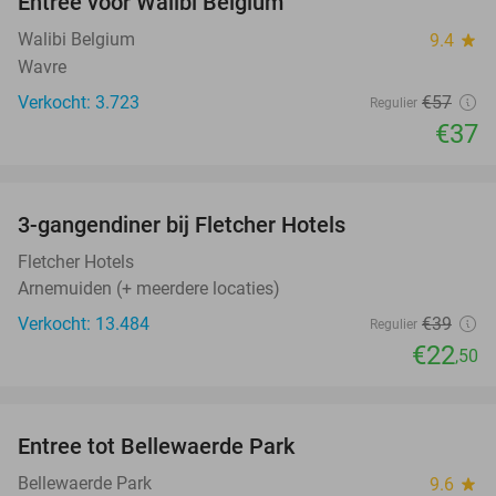
Entree voor Walibi Belgium
35%
Walibi Belgium
9.4
star
Wavre
Verkocht: 3.723
€57
Regulier
€37
favorite_border
3-gangendiner bij Fletcher Hotels
42%
Fletcher Hotels
Arnemuiden (+ meerdere locaties)
Verkocht: 13.484
€39
Regulier
€22
,50
favorite_border
Entree tot Bellewaerde Park
38%
Bellewaerde Park
9.6
star