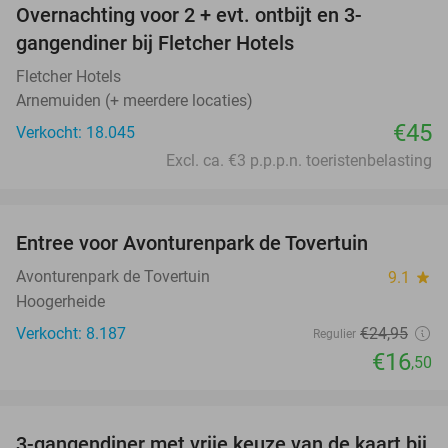
Overnachting voor 2 + evt. ontbijt en 3-
gangendiner bij Fletcher Hotels
Fletcher Hotels
Arnemuiden (+ meerdere locaties)
€45
Verkocht: 18.045
Excl. ca. €3 p.p.p.n. toeristenbelasting
favorite_border
Entree voor Avonturenpark de Tovertuin
34%
Avonturenpark de Tovertuin
9.1
star
Hoogerheide
Verkocht: 8.187
€24
,95
Regulier
€16
,50
favorite_border
3-gangendiner met vrije keuze van de kaart bij