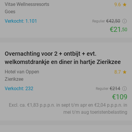
Vitae Wellnessresorts
9.6
star
Goes
Verkocht: 1.101
€42
,50
Regulier
€21
,50
favorite_border
Overnachting voor 2 + ontbijt + evt.
49%
welkomstdrankje en diner in hartje Zierikzee
Hotel van Oppen
8.7
star
Zierikzee
Verkocht: 232
€214
Regulier
€109
Excl. ca. €1,83 p.p.p.n. in sept t/m apr en €2,04 p.p.p.n. in
mei t/m aug toeristenbelasting
favorite_border