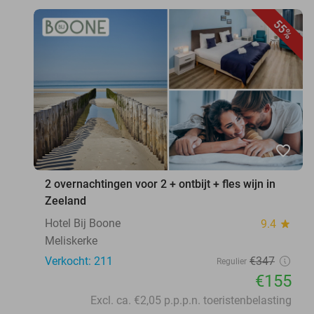
55%
favorite_border
2 overnachtingen voor 2 + ontbijt + fles wijn in
Zeeland
Hotel Bij Boone
9.4
star
Meliskerke
Verkocht: 211
€347
Regulier
€155
Excl. ca. €2,05 p.p.p.n. toeristenbelasting