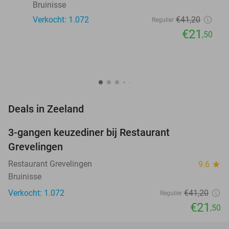
Bruinisse
Verkocht: 1.072
€41
,20
Regulier
€21
,50
favorite_border
Deals in Zeeland
3-gangen keuzediner bij Restaurant
48%
Grevelingen
Restaurant Grevelingen
9.6
star
Bruinisse
Verkocht: 1.072
€41
,20
Regulier
€21
,50
favorite_border