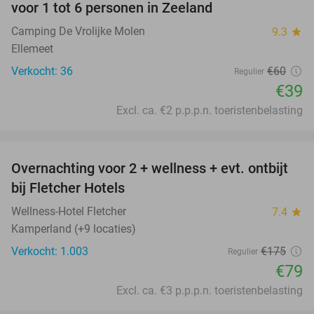
voor 1 tot 6 personen in Zeeland
Camping De Vrolijke Molen
9.3
star
Ellemeet
Verkocht: 36
€60
Regulier
€39
Excl. ca. €2 p.p.p.n. toeristenbelasting
favorite_border
Overnachting voor 2 + wellness + evt. ontbijt
55%
bij Fletcher Hotels
Wellness-Hotel Fletcher
7.4
star
Kamperland (+9 locaties)
Verkocht: 1.003
€175
Regulier
€79
Excl. ca. €3 p.p.p.n. toeristenbelasting
favorite_border