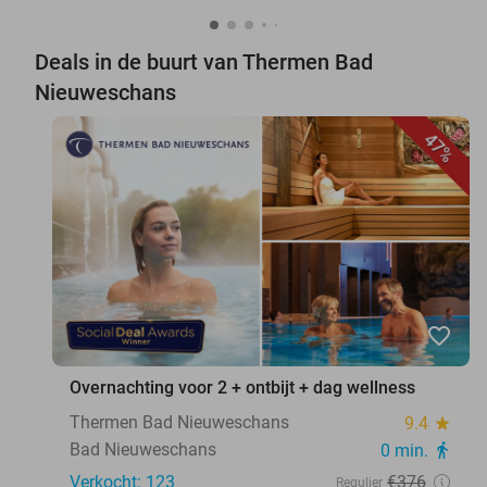
Deals in de buurt van Thermen Bad
Nieuweschans
47%
favorite_border
Overnachting voor 2 + ontbijt + dag wellness
Thermen Bad Nieuweschans
9.4
star
Bad Nieuweschans
0 min.
directions_walk
Verkocht: 123
€376
Regulier