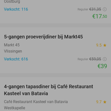
Oostburg
Verkocht: 116
€31
,35
Regulier
€17
,50
favorite_border
5-gangen proeverijdiner bij Markt45
34%
Markt 45
9.5
star
Vlissingen
Verkocht: 616
€59
,05
Regulier
€39
favorite_border
4-gangen tapasdiner bij Café Restaurant
32%
Kasteel van Batavia
Café Restaurant Kasteel van Batavia
9.7
star
Westkapelle