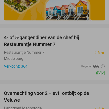
favorite_border
4- of 5-gangendiner van de chef bij
33%
Restaurantje Nummer 7
Restaurantje Nummer 7
9.6
star
Middelburg
Verkocht: 364
€66
Regulier
€44
favorite_border
Overnachting voor 2 + evt. ontbijt op de
51%
Veluwe
Landgoed Mennorode
9.3
star