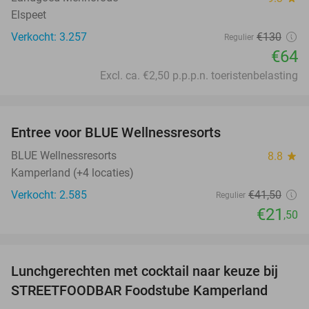
Elspeet
Verkocht: 3.257
€130
Regulier
€64
Excl. ca. €2,50 p.p.p.n. toeristenbelasting
favorite_border
Entree voor BLUE Wellnessresorts
48%
BLUE Wellnessresorts
8.8
star
Kamperland (+4 locaties)
Verkocht: 2.585
€41
,50
Regulier
€21
,50
favorite_border
Lunchgerechten met cocktail naar keuze bij
41%
STREETFOODBAR Foodstube Kamperland