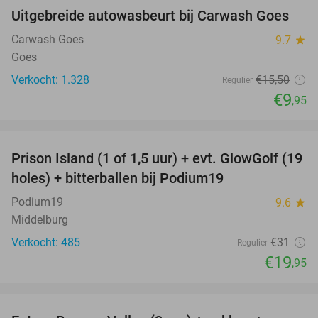
Uitgebreide autowasbeurt bij Carwash Goes
36%
Carwash Goes
9.7
star
Goes
Verkocht: 1.328
€15
,50
Regulier
€9
,95
favorite_border
Prison Island (1 of 1,5 uur) + evt. GlowGolf (19
36%
holes) + bitterballen bij Podium19
Podium19
9.6
star
Middelburg
Verkocht: 485
€31
Regulier
€19
,95
favorite_border