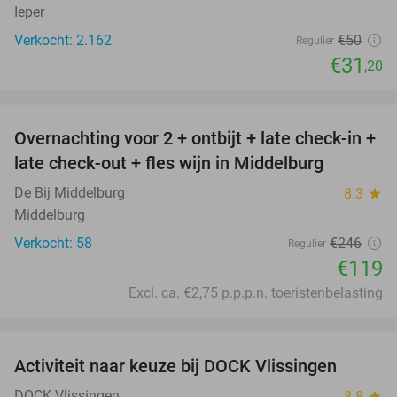
Ieper
Verkocht: 2.162
€50
Regulier
€31
,20
favorite_border
Overnachting voor 2 + ontbijt + late check-in +
52%
late check-out + fles wijn in Middelburg
De Bij Middelburg
8.3
star
Middelburg
Verkocht: 58
€246
Regulier
€119
Excl. ca. €2,75 p.p.p.n. toeristenbelasting
favorite_border
Activiteit naar keuze bij DOCK Vlissingen
27%
DOCK Vlissingen
8.8
star