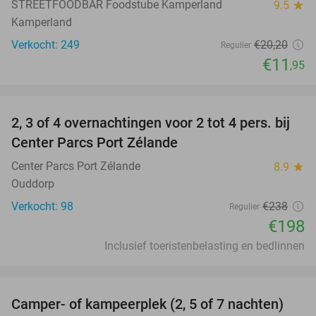
STREETFOODBAR Foodstube Kamperland
9.5
star
Kamperland
Verkocht: 249
€20
,20
Regulier
€11
,95
favorite_border
2, 3 of 4 overnachtingen voor 2 tot 4 pers. bij
17%
Center Parcs Port Zélande
Center Parcs Port Zélande
8.9
star
Ouddorp
Verkocht: 98
€238
Regulier
€198
Inclusief toeristenbelasting en bedlinnen
favorite_border
Camper- of kampeerplek (2, 5 of 7 nachten)
35%