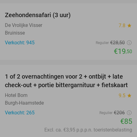
Zeehondensafari (3 uur)
32%
De Vrolijke Visser
7.8
star
Bruinisse
Verkocht: 945
€28
,50
Regulier
€19
,50
favorite_border
1 of 2 overnachtingen voor 2 + ontbijt + late
59%
check-out + portie bittergarnituur + fietskaart
Hotel Bom
9.5
star
Burgh-Haamstede
Verkocht: 265
€206
Regulier
€85
Excl. ca. €3,95 p.p.p.n. toeristenbelasting