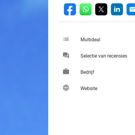
whatsapp
linkedin
fb
mai
list
keybo
Multideal
chat
keybo
Selectie van recensies
work
keybo
Bedrijf
language
keybo
Website