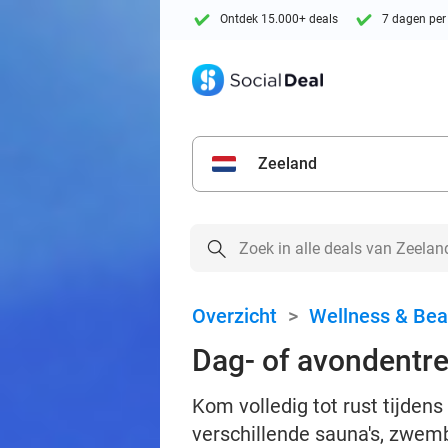
Ontdek 15.000+ deals
7 dagen per
Zeeland
Overzicht
>
Wellness & Bea
Dag- of avondentre
Kom volledig tot rust tijden
verschillende sauna's, zwem