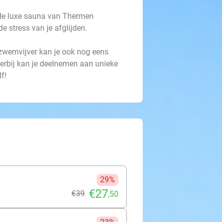
 de luxe sauna van Thermen
e stress van je afglijden.
zwemvijver kan je ook nog eens
erbij kan je deelnemen aan unieke
f!
29%
€27
€39
,50