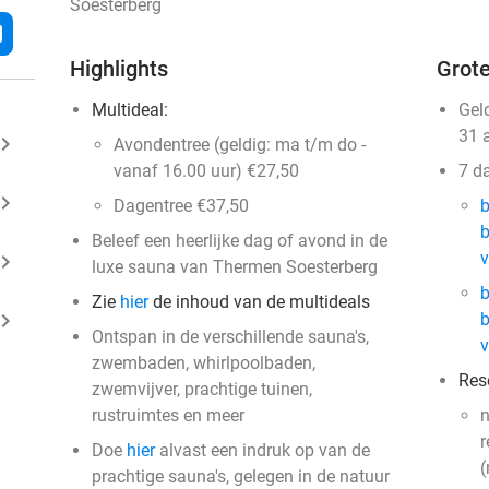
Soesterberg
l
Highlights
Grote
Multideal:
Gel
31 
ard_arrow_right
Avondentree (geldig: ma t/m do -
vanaf 16.00 uur) €27,50
7 d
ard_arrow_right
Dagentree €37,50
b
b
Beleef een heerlijke dag of avond in de
v
ard_arrow_right
luxe sauna van Thermen Soesterberg
b
Zie
hier
de inhoud van de multideals
ard_arrow_right
b
Ontspan in de verschillende sauna's,
v
zwembaden, whirlpoolbaden,
Res
zwemvijver, prachtige tuinen,
rustruimtes en meer
n
r
Doe
hier
alvast een indruk op van de
(
prachtige sauna's, gelegen in de natuur