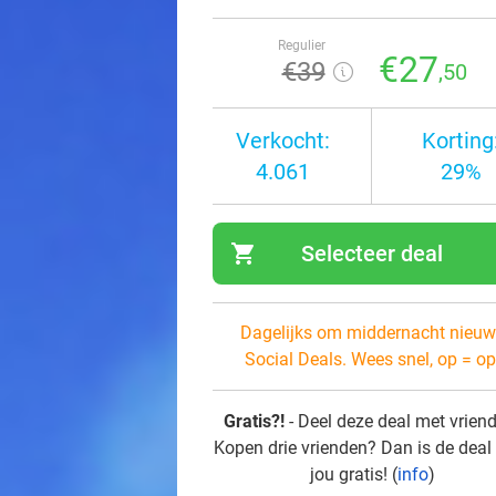
Regulier
€27
€39
,50
Verkocht:
Korting
4.061
29%
shopping_cart
Selecteer deal
navi
Dagelijks om middernacht nieuw
Social Deals. Wees snel, op = op
Gratis?!
- Deel deze deal met vrien
Kopen drie vrienden? Dan is de deal
jou gratis! (
info
)