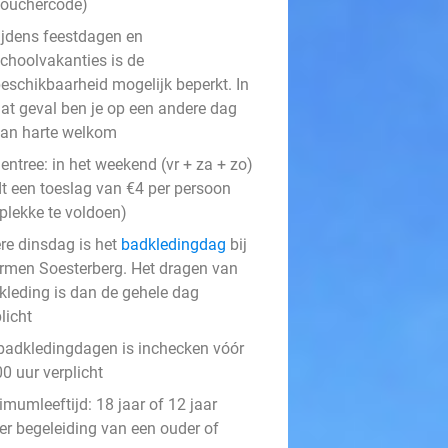
ouchercode)
ijdens feestdagen en
choolvakanties is de
eschikbaarheid mogelijk beperkt. In
at geval ben je op een andere dag
an harte welkom
entree: in het weekend (vr + za + zo)
dt een toeslag van €4 per persoon
 plekke te voldoen)
ere dinsdag is het
badkledingdag
bij
rmen Soesterberg. Het dragen van
kleding is dan de gehele dag
licht
badkledingdagen is inchecken vóór
0 uur verplicht
mumleeftijd: 18 jaar of 12 jaar
er begeleiding van een ouder of