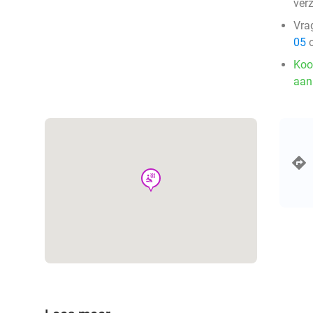
ver
Vra
05
o
Koo
aan
wellness