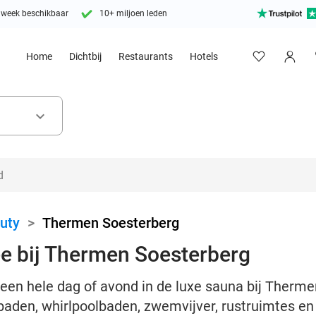
 week beschikbaar
10+ miljoen leden
Home
Dichtbij
Restaurants
Hotels
keyboard_arrow_down
uty
>
Thermen Soesterberg
e bij Thermen Soesterberg
s een hele dag of avond in de luxe sauna bij Therm
baden, whirlpoolbaden, zwemvijver, rustruimtes e