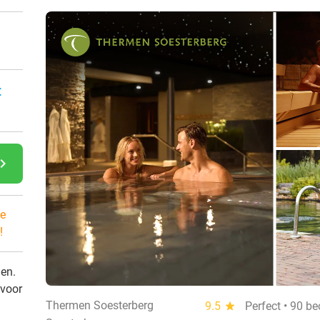
:
gate_next
e
!
den.
 voor
Thermen Soesterberg
9.5
star
Perfect • 90 b