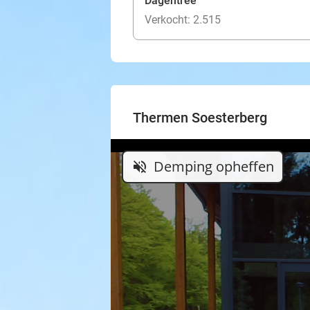
Dagentree
Verkocht: 2.515
Thermen Soesterberg
Demping opheffen
volume_off