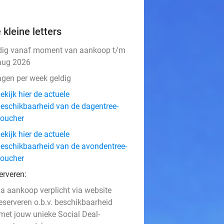
 kleine letters
dig vanaf moment van aankoop t/m
aug 2026
agen per week geldig
ekijk hier de actuele
eschikbaarheid van de dagentree-
oucher
ekijk hier de actuele
eschikbaarheid van de avondentree-
oucher
erveren:
a aankoop verplicht via website
eserveren o.b.v. beschikbaarheid
met jouw unieke Social Deal-