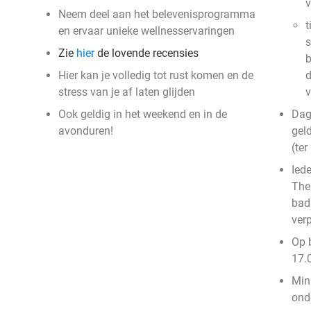
v
Neem deel aan het belevenisprogramma
t
en ervaar unieke wellnesservaringen
s
Zie
hier
de lovende recensies
b
Hier kan je volledig tot rust komen en de
d
stress van je af laten glijden
v
Ook geldig in het weekend en in de
Dag
avonduren!
gel
(ter
Ied
The
bad
verp
Op 
17.0
Mini
ond