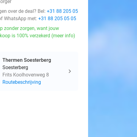
zorger
gen over de deal? Bel:
+31 88 205 05
f WhatsApp met:
+31 88 205 05 05
p zonder zorgen, want jouw
koop is 100% verzekerd (meer info)
Thermen Soesterberg
Soesterberg
Frits Koolhovenweg 8
Routebeschrijving