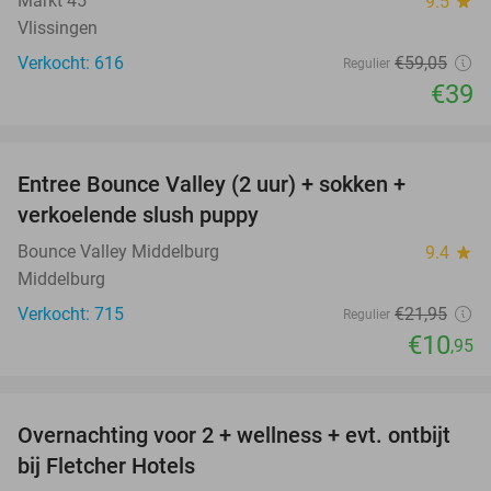
Markt 45
9.5
star
Vlissingen
Verkocht: 616
€59
,05
Regulier
€39
favorite_border
Entree Bounce Valley (2 uur) + sokken +
50%
verkoelende slush puppy
Bounce Valley Middelburg
9.4
star
Middelburg
Verkocht: 715
€21
,95
Regulier
€10
,95
favorite_border
Overnachting voor 2 + wellness + evt. ontbijt
55%
bij Fletcher Hotels