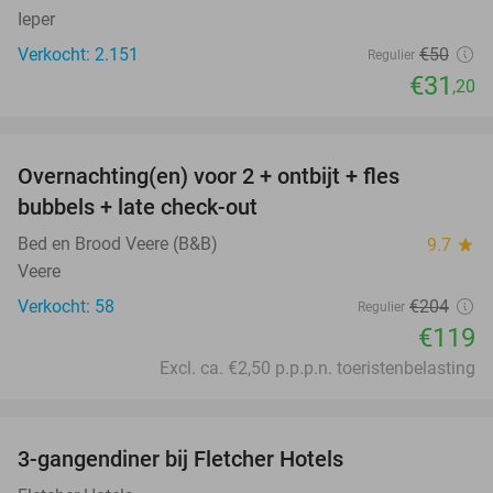
Ieper
Verkocht: 2.151
€50
Regulier
€31
,20
favorite_border
Overnachting(en) voor 2 + ontbijt + fles
42%
bubbels + late check-out
Bed en Brood Veere (B&B)
9.7
star
Veere
Verkocht: 58
€204
Regulier
€119
Excl. ca. €2,50 p.p.p.n. toeristenbelasting
favorite_border
3-gangendiner bij Fletcher Hotels
42%