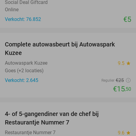
Social Deal Giftcard
Online
€5
Verkocht: 76.852
favorite_border
Complete autowasbeurt bij Autowaspark
38%
Kuzee
Autowaspark Kuzee
9.5
star
Goes (+2 locaties)
Verkocht: 2.645
€25
Regulier
€15
,50
favorite_border
4- of 5-gangendiner van de chef bij
33%
Restaurantje Nummer 7
Restaurantje Nummer 7
9.6
star