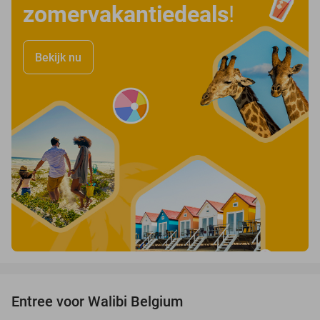
zomervakantiedeals
!
Bekijk nu
favorite_border
Entree voor Walibi Belgium
35%