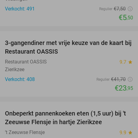
Verkocht: 491
€7
,50
Regulier
€5
,50
favorite_border
3-gangendiner met vrije keuze van de kaart bij
43%
Restaurant OASSIS
Restaurant OASSIS
9.7
star
Zierikzee
Verkocht: 408
€41
,70
Regulier
€23
,95
favorite_border
Onbeperkt pannenkoeken eten (1,5 uur) bij 't
67%
Zeeuwse Flensje in hartje Zierikzee
‘t Zeeuwse Flensje
9.9
star