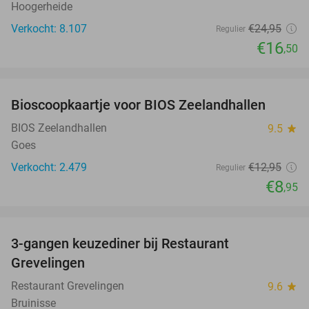
Hoogerheide
Verkocht: 8.107
€24
,95
Regulier
€16
,50
favorite_border
Bioscoopkaartje voor BIOS Zeelandhallen
31%
BIOS Zeelandhallen
9.5
star
Goes
Verkocht: 2.479
€12
,95
Regulier
€8
,95
favorite_border
3-gangen keuzediner bij Restaurant
48%
Grevelingen
Restaurant Grevelingen
9.6
star
Bruinisse