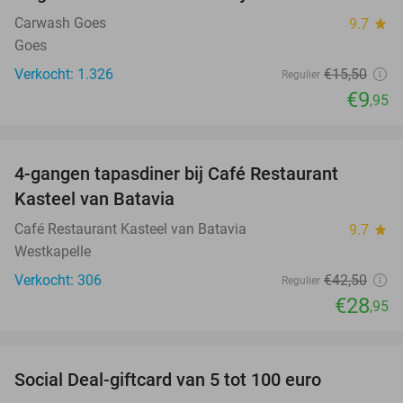
Carwash Goes
9.7
star
Goes
Verkocht: 1.326
€15
,50
Regulier
€9
,95
favorite_border
4-gangen tapasdiner bij Café Restaurant
32%
Kasteel van Batavia
Café Restaurant Kasteel van Batavia
9.7
star
Westkapelle
Verkocht: 306
€42
,50
Regulier
€28
,95
favorite_border
Social Deal-giftcard van 5 tot 100 euro