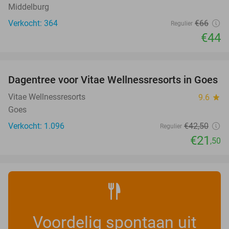
Middelburg
Verkocht: 364
€66
Regulier
€44
favorite_border
Dagentree voor Vitae Wellnessresorts in Goes
49%
Vitae Wellnessresorts
9.6
star
Goes
Verkocht: 1.096
€42
,50
Regulier
€21
,50
Voordelig spontaan uit