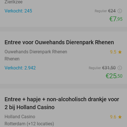
Zierikzee
Verkocht: 245
€24
Regulier
€7
,95
favorite_border
Entree voor Ouwehands Dierenpark Rhenen
19%
Ouwehands Dierenpark Rhenen
9.5
star
Rhenen
Verkocht: 2.942
€31
,50
Regulier
€25
,50
favorite_border
Entree + hapje + non-alcoholisch drankje voor
52%
2 bij Holland Casino
Holland Casino
9.6
star
Rotterdam (+12 locaties)