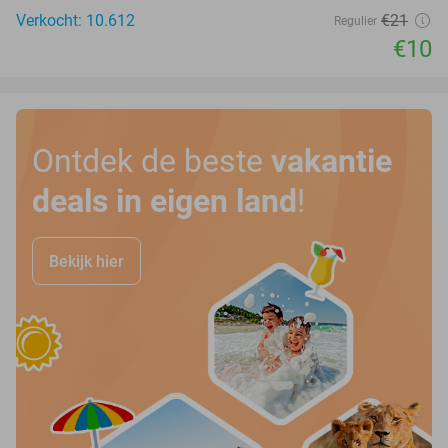
Verkocht: 10.612
€21
Regulier
€10
Ontdek de beste
vakantie
deals in eigen land
!
Bekijk hier