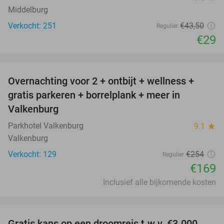
Middelburg
Verkocht: 251
€43
,50
Regulier
€29
favorite_border
Overnachting voor 2 + ontbijt + wellness +
33%
gratis parkeren + borrelplank + meer in
Valkenburg
Parkhotel Valkenburg
9.1
star
Valkenburg
Verkocht: 129
€254
Regulier
€169
Inclusief alle bijkomende kosten
favorite_border
Gratis kans op een droomreis t.w.v. €3.000