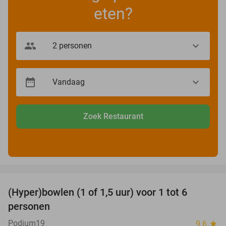
eten?
Zoek Restaurant
favorite_border
(Hyper)bowlen (1 of 1,5 uur) voor 1 tot 6
33%
personen
Podium19
9.6
star