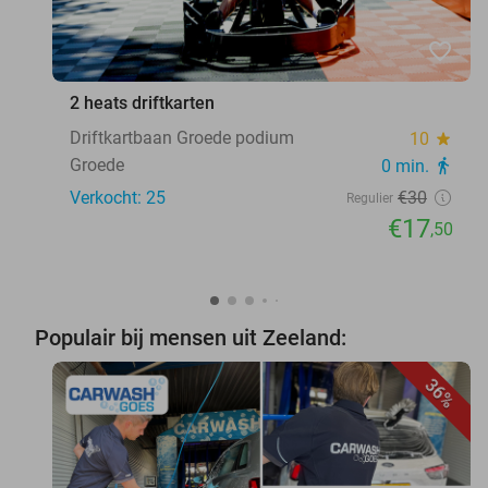
favorite_border
2 heats driftkarten
Driftkartbaan Groede podium
10
star
Groede
0 min.
directions_walk
Verkocht: 25
€30
Regulier
€17
,50
Populair bij mensen uit Zeeland:
36%