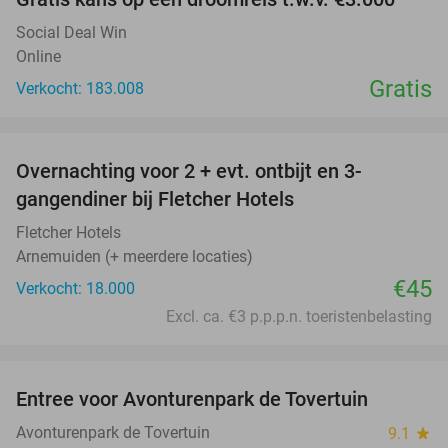
Social Deal Win
Online
Gratis
Verkocht: 183.008
favorite_border
Overnachting voor 2 + evt. ontbijt en 3-
gangendiner bij Fletcher Hotels
Fletcher Hotels
Arnemuiden (+ meerdere locaties)
€45
Verkocht: 18.000
Excl. ca. €3 p.p.p.n. toeristenbelasting
favorite_border
Entree voor Avonturenpark de Tovertuin
34%
Avonturenpark de Tovertuin
9.1
star