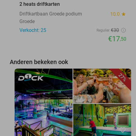
2 heats driftkarten
Driftkartbaan Groede podium
10.0
star
Groede
Verkocht: 25
€30
Regulier
€17
,50
Anderen bekeken ook
27%
favorite_border