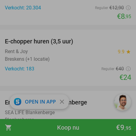
Verkocht: 20.304
€12
,90
Regulier
€8
,95
favorite_border
E-chopper huren (3,5 uur)
40%
Rent & Joy
9.9
star
Breskens (+1 locatie)
Verkocht: 183
€40
Regulier
€24
favorite_border
close
OPEN IN APP
Entree SEA LIFE Blankenberge
20%
SEA LIFE Blankenberge
Blankenberge
€9
shopping_cart
Koop nu
,95
Verkocht: 10.567
€21
Regulier