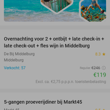
favorite_border
Overnachting voor 2 + ontbijt + late check-in +
52%
late check-out + fles wijn in Middelburg
De Bij Middelburg
8.3
star
Middelburg
Verkocht: 57
€246
Regulier
€119
Excl. ca. €2,75 p.p.p.n. toeristenbelasting
favorite_border
5-gangen proeverijdiner bij Markt45
34%