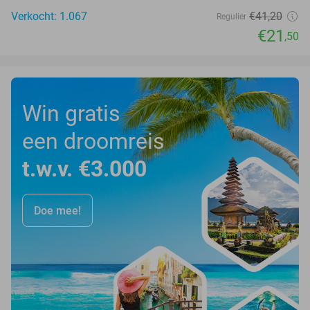
Verkocht: 1.067
€41
,20
Regulier
€21
,50
Win gratis
een droomreis
t.w.v. €3.000
Doe mee!