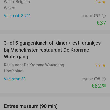
Walibi Belgium
9.4
star
Wavre
Verkocht: 3.701
€57
Regulier
€37
favorite_border
3- of 5-gangenlunch of -diner + evt. drankjes
16%
bij Michelinster-restaurant De Kromme
Watergang
Restaurant De Kromme Watergang
9.9
star
Hoofdplaat
Verkocht: 38
€98
Regulier
€82
,50
favorite_border
Entree museum (90 min)
41%