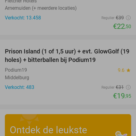
Fletcher Hotels
Arnemuiden (+ meerdere locaties)
Verkocht: 13.458
€39
Regulier
€22
,50
favorite_border
Prison Island (1 of 1,5 uur) + evt. GlowGolf (19
36%
holes) + bitterballen bij Podium19
Podium19
9.6
star
Middelburg
Verkocht: 483
€31
Regulier
€19
,95
Ontdek de leukste