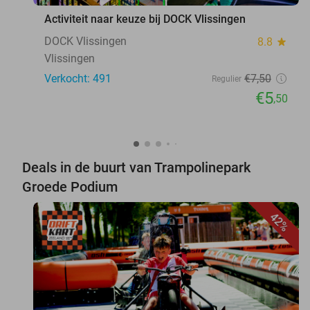
Activiteit naar keuze bij DOCK Vlissingen
DOCK Vlissingen
8.8
star
Vlissingen
Verkocht: 491
€7
,50
Regulier
€5
,50
Deals in de buurt van Trampolinepark
Groede Podium
42%