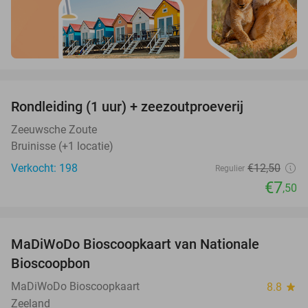
favorite_border
Rondleiding (1 uur) + zeezoutproeverij
40%
Zeeuwsche Zoute
Bruinisse (+1 locatie)
Verkocht: 198
€12
,50
Regulier
€7
,50
favorite_border
MaDiWoDo Bioscoopkaart van Nationale
31%
Bioscoopbon
MaDiWoDo Bioscoopkaart
8.8
star
Zeeland