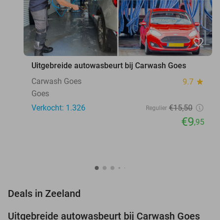
favorite_border
Uitgebreide autowasbeurt bij Carwash Goes
Carwash Goes
9.7
star
Goes
Verkocht: 1.326
€15
,50
Regulier
€9
,95
favorite_border
Deals in Zeeland
Uitgebreide autowasbeurt bij Carwash Goes
36%