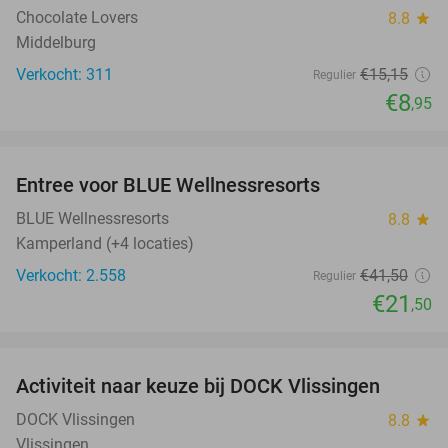
Chocolate Lovers
8.8
star
Middelburg
Verkocht: 311
€15
,15
Regulier
€8
,95
favorite_border
Entree voor BLUE Wellnessresorts
48%
BLUE Wellnessresorts
8.8
star
Kamperland (+4 locaties)
Verkocht: 2.558
€41
,50
Regulier
€21
,50
favorite_border
Activiteit naar keuze bij DOCK Vlissingen
27%
DOCK Vlissingen
8.8
star
Vlissingen