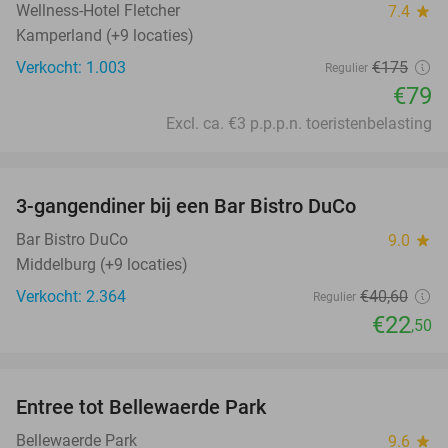
Wellness-Hotel Fletcher
7.4
star
Kamperland (+9 locaties)
Verkocht: 1.003
€175
Regulier
€79
Excl. ca. €3 p.p.p.n. toeristenbelasting
favorite_border
3-gangendiner bij een Bar Bistro DuCo
45%
Bar Bistro DuCo
9.0
star
Middelburg (+9 locaties)
Verkocht: 2.364
€40
,60
Regulier
€22
,50
favorite_border
Entree tot Bellewaerde Park
38%
Bellewaerde Park
9.6
star