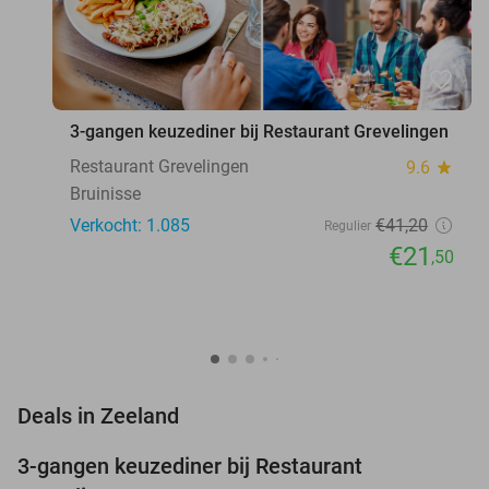
favorite_border
3-gangen keuzediner bij Restaurant Grevelingen
Restaurant Grevelingen
9.6
star
Bruinisse
Verkocht: 1.085
€41
,20
Regulier
€21
,50
favorite_border
Deals in Zeeland
3-gangen keuzediner bij Restaurant
48%