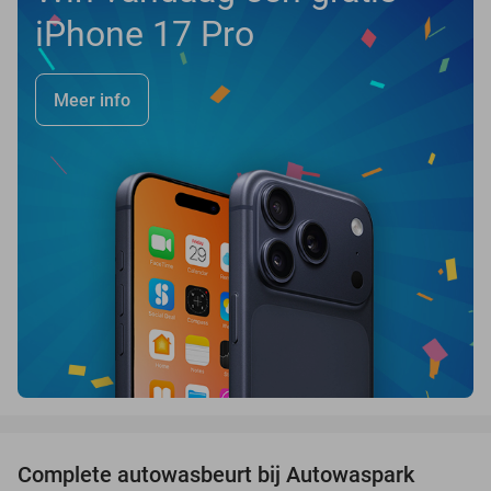
iPhone 17 Pro
Meer info
favorite_border
Complete autowasbeurt bij Autowaspark
38%