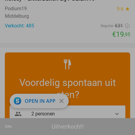
Podium19
9.6
star
Middelburg
Verkocht: 485
€31
Regulier
€19
,95
Voordelig spontaan uit
eten?
close
OPEN IN APP
hotel
Uitverkocht!
Uitverkocht!