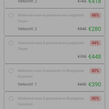
€418
Verkocht: 2
€765
Midweek voor 6 personen in Lodgetent
48%
Pauw
€280
Verkocht: 2
€540
Weekend voor 6 personen in Lodgetent
44%
Pauw
€448
€795
Midweek voor 3 personen in Bungalow
40%
Damhert
€390
Verkocht: 1
€650
Weekend voor 3 personen in Bungalow
40%
Damhert