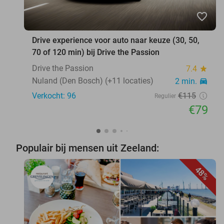
favorite_border
Drive experience voor auto naar keuze (30, 50,
70 of 120 min) bij Drive the Passion
Drive the Passion
7.4
star
Nuland (Den Bosch) (+11 locaties)
2 min.
directions_car
Verkocht: 96
€115
Regulier
€79
Populair bij mensen uit Zeeland:
48%