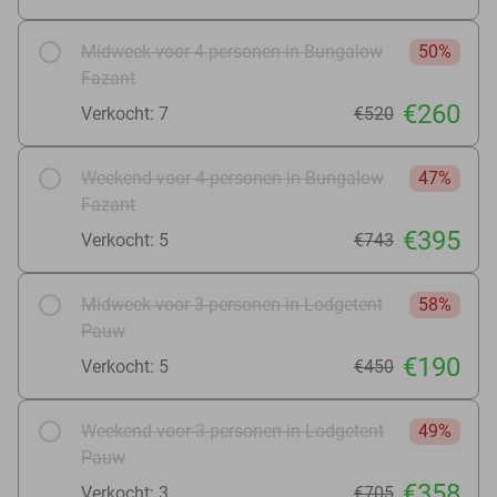
Midweek voor 4 personen in Bungalow
50%
Fazant
€260
Verkocht: 7
€520
Weekend voor 4 personen in Bungalow
47%
Fazant
€395
Verkocht: 5
€743
Midweek voor 3 personen in Lodgetent
58%
Pauw
€190
Verkocht: 5
€450
Weekend voor 3 personen in Lodgetent
49%
Pauw
€358
Verkocht: 3
€705