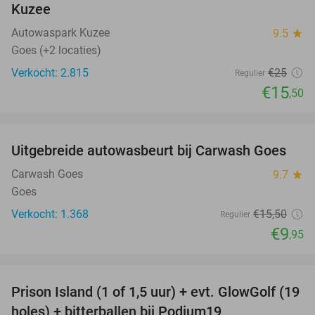
Kuzee
Autowaspark Kuzee
9.5
star
Goes (+2 locaties)
Verkocht: 2.815
€25
Regulier
€15
,50
favorite_border
Uitgebreide autowasbeurt bij Carwash Goes
36%
Carwash Goes
9.7
star
Goes
Verkocht: 1.368
€15
,50
Regulier
€9
,95
favorite_border
Prison Island (1 of 1,5 uur) + evt. GlowGolf (19
36%
holes) + bitterballen bij Podium19