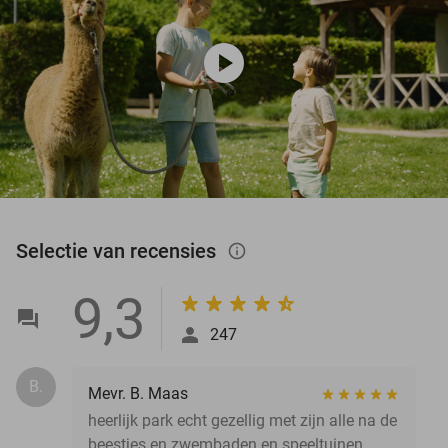
play_circle
Selectie van recensies
info_outlined
9,3
247
B.
Mevr. B. Maas
heerlijk park echt gezellig met zijn alle na de
beestjes en zwembaden en speeltuinen