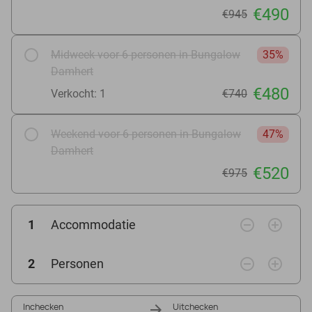
€490
€945
Midweek voor 6 personen in Bungalow
35%
Damhert
€480
Verkocht: 1
€740
Weekend voor 6 personen in Bungalow
47%
Damhert
€520
€975
remove_circle_outline
add_circle_outline
1
Accommodatie
remove_circle_outline
add_circle_outline
2
Personen
Inchecken
Uitchecken