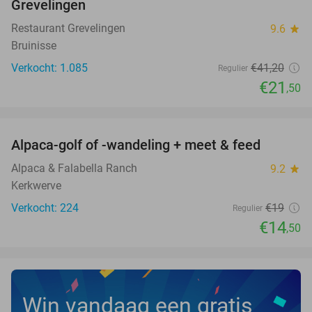
Grevelingen
Restaurant Grevelingen
9.6
star
Bruinisse
Verkocht: 1.085
€41
,20
Regulier
€21
,50
favorite_border
Alpaca-golf of -wandeling + meet & feed
24%
Alpaca & Falabella Ranch
9.2
star
Kerkwerve
Verkocht: 224
€19
Regulier
€14
,50
Win vandaag een gratis