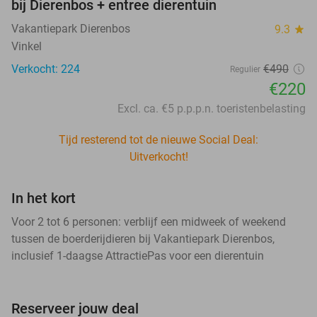
bij Dierenbos + entree dierentuin
Vakantiepark Dierenbos
9.3
star
Vinkel
Verkocht: 224
€490
Regulier
€220
Excl. ca. €5 p.p.p.n. toeristenbelasting
Tijd resterend tot de nieuwe Social Deal:
Uitverkocht!
In het kort
Voor 2 tot 6 personen: verblijf een midweek of weekend
tussen de boerderijdieren bij Vakantiepark Dierenbos,
inclusief 1-daagse AttractiePas voor een dierentuin
Reserveer jouw deal