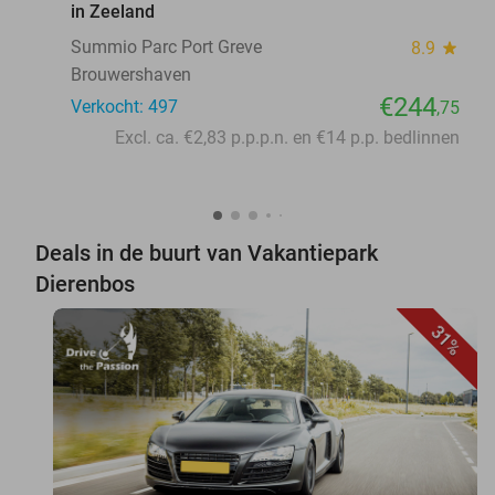
in Zeeland
Summio Parc Port Greve
8.9
star
Brouwershaven
€244
Verkocht: 497
,75
Excl. ca. €2,83 p.p.p.n. en €14 p.p. bedlinnen
Deals in de buurt van Vakantiepark
Dierenbos
31%