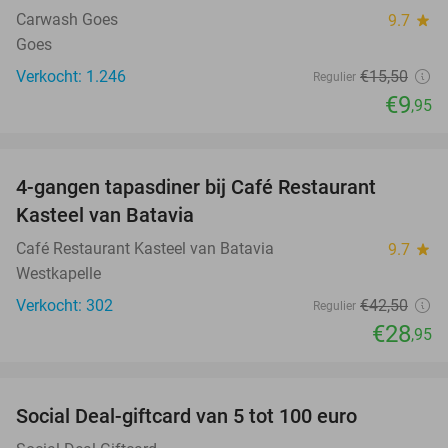
Carwash Goes
9.7
star
Goes
Verkocht: 1.246
€15
,50
Regulier
€9
,95
favorite_border
4-gangen tapasdiner bij Café Restaurant
32%
Kasteel van Batavia
Café Restaurant Kasteel van Batavia
9.7
star
Westkapelle
Verkocht: 302
€42
,50
Regulier
€28
,95
favorite_border
Social Deal-giftcard van 5 tot 100 euro