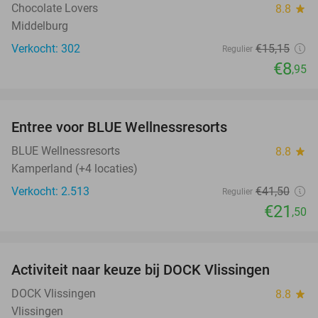
Chocolate Lovers
8.8
star
Middelburg
Verkocht: 302
€15
,15
Regulier
€8
,95
favorite_border
Entree voor BLUE Wellnessresorts
48%
BLUE Wellnessresorts
8.8
star
Kamperland (+4 locaties)
Verkocht: 2.513
€41
,50
Regulier
€21
,50
favorite_border
Activiteit naar keuze bij DOCK Vlissingen
27%
DOCK Vlissingen
8.8
star
Vlissingen