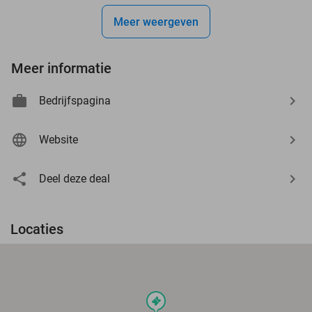
Meer weergeven
Meer informatie
Bedrijfspagina
Website
Deel deze deal
Locaties
events