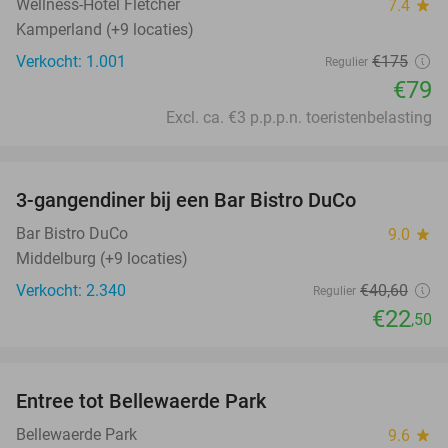
Wellness-Hotel Fletcher
7.4
star
Kamperland (+9 locaties)
Verkocht: 1.001
€175
Regulier
€79
Excl. ca. €3 p.p.p.n. toeristenbelasting
favorite_border
3-gangendiner bij een Bar Bistro DuCo
45%
Bar Bistro DuCo
9.0
star
Middelburg (+9 locaties)
Verkocht: 2.340
€40
,60
Regulier
€22
,50
favorite_border
Entree tot Bellewaerde Park
38%
Bellewaerde Park
9.6
star