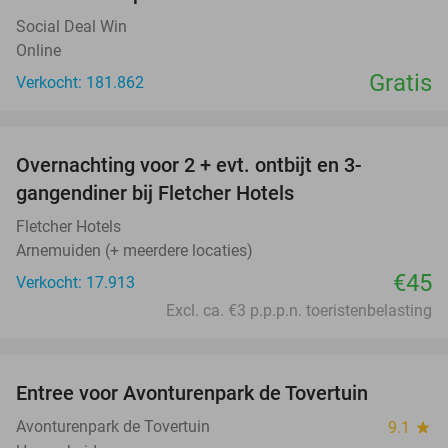
Social Deal Win
Online
Gratis
Verkocht: 181.862
favorite_border
Overnachting voor 2 + evt. ontbijt en 3-
gangendiner bij Fletcher Hotels
Fletcher Hotels
Arnemuiden (+ meerdere locaties)
€45
Verkocht: 17.913
Excl. ca. €3 p.p.p.n. toeristenbelasting
favorite_border
Entree voor Avonturenpark de Tovertuin
34%
Avonturenpark de Tovertuin
9.1
star