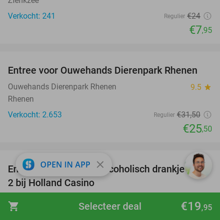
Zierikzee
Verkocht: 241
€24
Regulier
€7
,95
favorite_border
Entree voor Ouwehands Dierenpark Rhenen
19%
Ouwehands Dierenpark Rhenen
9.5
star
Rhenen
Verkocht: 2.653
€31
,50
Regulier
€25
,50
favorite_border
close
OPEN IN APP
Entree + hapje + non-alcoholisch drankje voor
52%
2 bij Holland Casino
Holland Casino
9.6
star
€19
shopping_cart
Selecteer deal
,95
Rotterdam (+12 locaties)