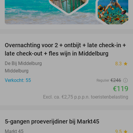
favorite_border
Overnachting voor 2 + ontbijt + late check-in +
52%
late check-out + fles wijn in Middelburg
De Bij Middelburg
8.3
star
Middelburg
Verkocht: 55
€246
Regulier
€119
Excl. ca. €2,75 p.p.p.n. toeristenbelasting
favorite_border
5-gangen proeverijdiner bij Markt45
34%
Markt 45
9.5
star