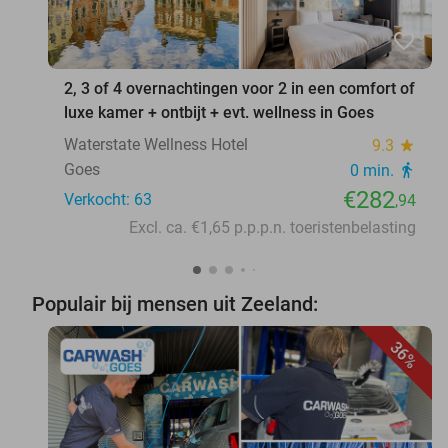
favorite_border
2, 3 of 4 overnachtingen voor 2 in een comfort of
luxe kamer + ontbijt + evt. wellness in Goes
Waterstate Wellness Hotel
9.3
star
Goes
0 min.
directions_walk
€282
Verkocht: 63
,94
Excl. ca. €1,65 p.p.p.n. toeristenbelasting
Populair bij mensen uit Zeeland:
36%