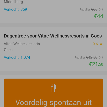
Middelburg
Verkocht: 359
€66
Regulier
€44
favorite_border
Dagentree voor Vitae Wellnessresorts in Goes
49%
Vitae Wellnessresorts
9.6
star
Goes
Verkocht: 1.074
€42
,50
Regulier
€21
,50
Voordelig spontaan uit