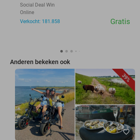
Social Deal Win
Online
Gratis
Verkocht: 181.858
Anderen bekeken ook
39%
favorite_border