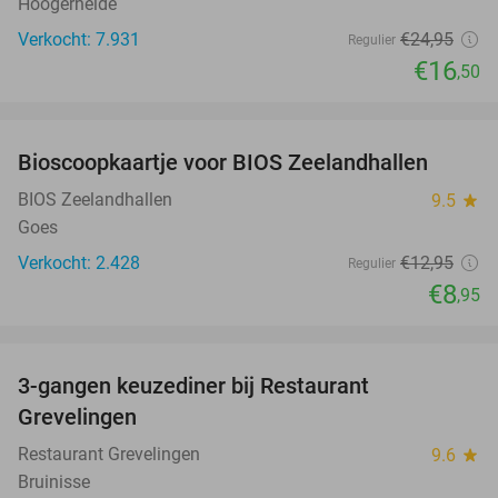
Hoogerheide
Verkocht: 7.931
€24
,95
Regulier
€16
,50
favorite_border
Bioscoopkaartje voor BIOS Zeelandhallen
31%
BIOS Zeelandhallen
9.5
star
Goes
Verkocht: 2.428
€12
,95
Regulier
€8
,95
favorite_border
3-gangen keuzediner bij Restaurant
48%
Grevelingen
Restaurant Grevelingen
9.6
star
Bruinisse