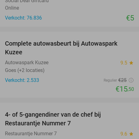
Social Deal Giftcard
Online
€5
Verkocht: 76.836
favorite_border
Complete autowasbeurt bij Autowaspark
38%
Kuzee
Autowaspark Kuzee
9.5
star
Goes (+2 locaties)
Verkocht: 2.533
€25
Regulier
€15
,50
favorite_border
4- of 5-gangendiner van de chef bij
33%
Restaurantje Nummer 7
Restaurantje Nummer 7
9.6
star