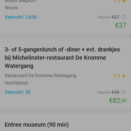
Walibi Belgium
9.4
star
Wavre
Verkocht: 3.656
€57
Regulier
€37
favorite_border
3- of 5-gangenlunch of -diner + evt. drankjes
16%
bij Michelinster-restaurant De Kromme
Watergang
Restaurant De Kromme Watergang
9.9
star
Hoofdplaat
Verkocht: 38
€98
Regulier
€82
,50
favorite_border
Entree museum (90 min)
41%