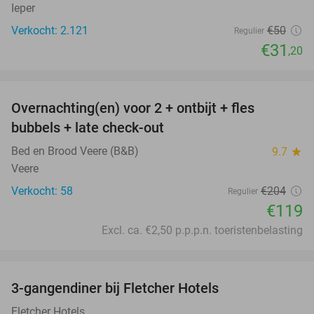
Ieper
Verkocht: 2.121
€50
Regulier
€31
,20
favorite_border
Overnachting(en) voor 2 + ontbijt + fles
42%
bubbels + late check-out
Bed en Brood Veere (B&B)
9.7
star
Veere
Verkocht: 58
€204
Regulier
€119
Excl. ca. €2,50 p.p.p.n. toeristenbelasting
favorite_border
3-gangendiner bij Fletcher Hotels
42%
Fletcher Hotels