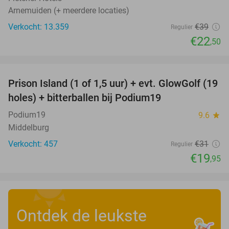
Arnemuiden (+ meerdere locaties)
Verkocht: 13.359
€39
Regulier
€22
,50
favorite_border
Prison Island (1 of 1,5 uur) + evt. GlowGolf (19
36%
holes) + bitterballen bij Podium19
Podium19
9.6
star
Middelburg
Verkocht: 457
€31
Regulier
€19
,95
Ontdek de leukste