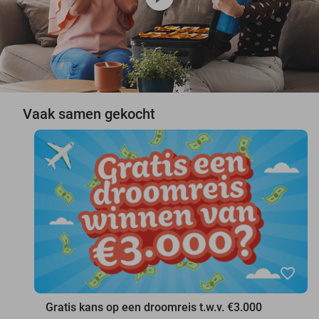
Vaak samen gekocht
favorite_border
Gratis kans op een droomreis t.w.v. €3.000