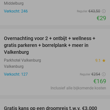
Middelburg
Verkocht: 246
€43
,50
Regulier
€29
favorite_border
Overnachting voor 2 + ontbijt + wellness +
33%
gratis parkeren + borrelplank + meer in
Valkenburg
Parkhotel Valkenburg
9.1
star
Valkenburg
Verkocht: 127
€254
Regulier
€169
Inclusief alle bijkomende kosten
favorite_border
Gratis kans op een droomreis t.w.v. €3.000