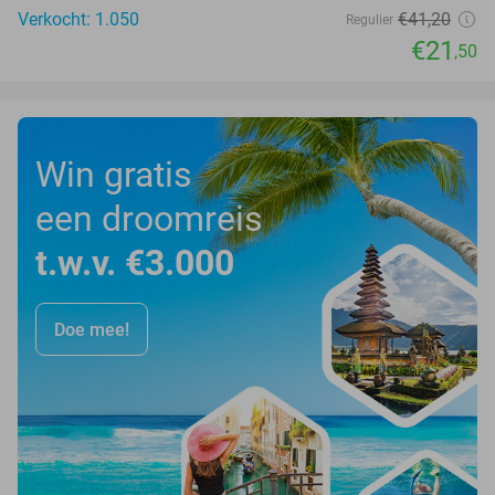
Verkocht: 1.050
€41
,20
Regulier
€21
,50
Win gratis
een droomreis
t.w.v. €3.000
Doe mee!