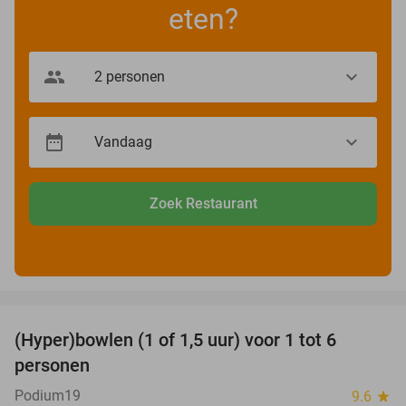
eten?
Zoek Restaurant
favorite_border
(Hyper)bowlen (1 of 1,5 uur) voor 1 tot 6
33%
personen
Podium19
9.6
star