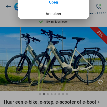
Open
Ontdek 15.000+ deals
7 dagen per week beschikbaar
Annuleer
Bereikbaar tot 23:00
10+ miljoen leden
9,4
op basis van
205.797 reviews
39%
Ontdek 15.000+ deals
7 dagen per week beschikbaar
10+ miljoen leden
favorite_border
Huur een e-bike, e-step, e-scooter of e-boot +