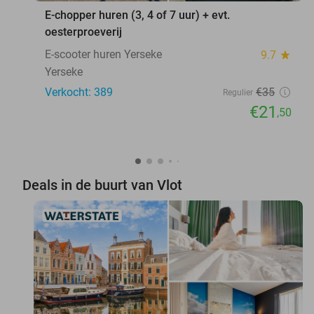
E-chopper huren (3, 4 of 7 uur) + evt.
oesterproeverij
E-scooter huren Yerseke
9.7
star
Yerseke
Verkocht: 389
€35
Regulier
€21
,50
Deals in de buurt van Vlot