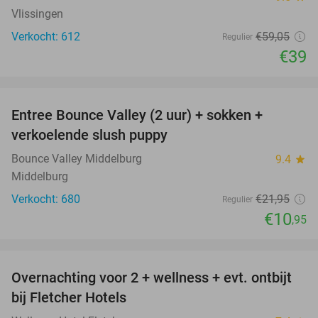
Vlissingen
Verkocht: 612
€59
,05
Regulier
€39
favorite_border
Entree Bounce Valley (2 uur) + sokken +
50%
verkoelende slush puppy
Bounce Valley Middelburg
9.4
star
Middelburg
Verkocht: 680
€21
,95
Regulier
€10
,95
favorite_border
Overnachting voor 2 + wellness + evt. ontbijt
55%
bij Fletcher Hotels