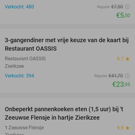
Verkocht: 480
€7
,50
Regulier
€5
,50
favorite_border
3-gangendiner met vrije keuze van de kaart bij
43%
Restaurant OASSIS
Restaurant OASSIS
9.7
star
Zierikzee
Verkocht: 394
€41
,70
Regulier
€23
,95
favorite_border
Onbeperkt pannenkoeken eten (1,5 uur) bij 't
67%
Zeeuwse Flensje in hartje Zierikzee
‘t Zeeuwse Flensje
9.9
star