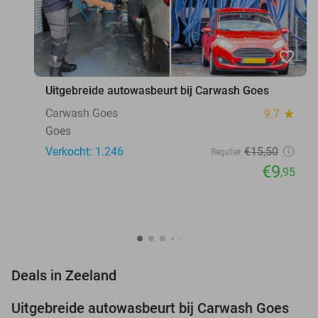
favorite_border
Uitgebreide autowasbeurt bij Carwash Goes
Carwash Goes
9.7
star
Goes
Verkocht: 1.246
€15
,50
Regulier
€9
,95
favorite_border
Deals in Zeeland
Uitgebreide autowasbeurt bij Carwash Goes
36%