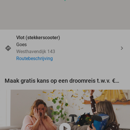
Vlot (stekkerscooter)
Goes
Westhavendijk 143
Routebeschrijving
Maak gratis kans op een droomreis t.w.v. €3.000!
play_circle