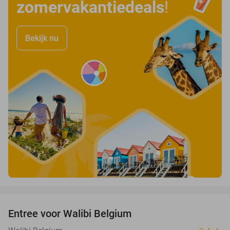
zomervakantiedeals
!
Bekijk nu
favorite_border
Entree voor Walibi Belgium
35%