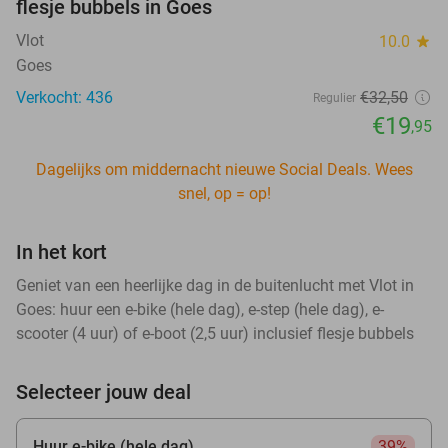
flesje bubbels in Goes
Vlot
10.0
star
Goes
Verkocht: 436
€32
,50
Regulier
€19
,95
Dagelijks om middernacht nieuwe Social Deals. Wees
snel, op = op!
In het kort
Geniet van een heerlijke dag in de buitenlucht met Vlot in
Goes: huur een e-bike (hele dag), e-step (hele dag), e-
scooter (4 uur) of e-boot (2,5 uur) inclusief flesje bubbels
Selecteer jouw deal
Huur e-bike (hele dag)
39%