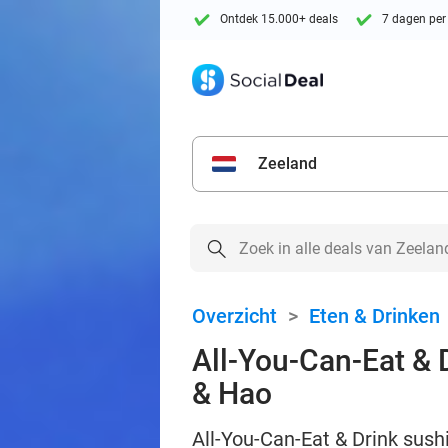
Ontdek 15.000+ deals
7 dagen per
Zeeland
Overzicht
>
Eten & Drinken
All-You-Can-Eat & D
& Hao
All-You-Can-Eat & Drink sushi