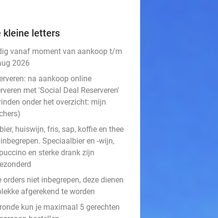
 kleine letters
dig vanaf moment van aankoop t/m
aug 2026
erveren:
na aankoop online
rveren met 'Social Deal Reserveren'
vinden onder het overzicht:
mijn
chers
)
ier, huiswijn, fris, sap, koffie en thee
 inbegrepen. Speciaalbier en -wijn,
puccino en sterke drank zijn
gezonderd
e orders niet inbegrepen, deze dienen
 plekke afgerekend te worden
 ronde kun je maximaal 5 gerechten