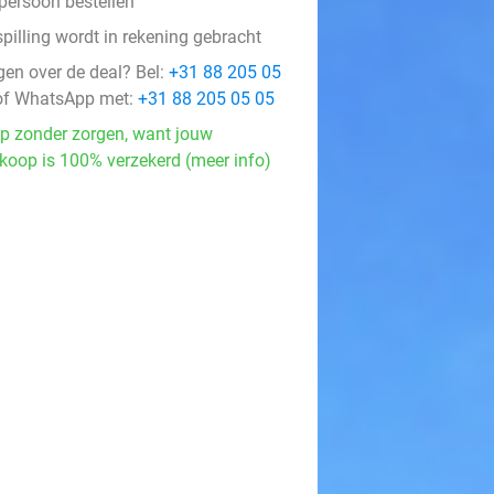
 persoon bestellen
pilling wordt in rekening gebracht
gen over de deal? Bel:
+31 88 205 05
f WhatsApp met:
+31 88 205 05 05
p zonder zorgen, want jouw
koop is 100% verzekerd (meer info)