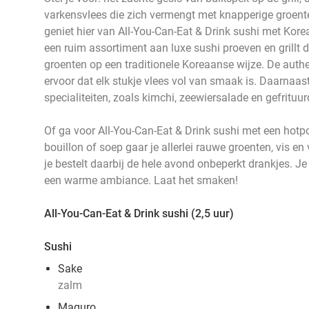
varkensvlees die zich vermengt met knapperige groenten.
geniet hier van All-You-Can-Eat & Drink sushi met Kor
een ruim assortiment aan luxe sushi proeven en grillt da
groenten op een traditionele Koreaanse wijze. De aut
ervoor dat elk stukje vlees vol van smaak is. Daarnaas
specialiteiten, zoals kimchi, zeewiersalade en gefrituu
Of ga voor All-You-Can-Eat & Drink sushi met een hotpo
bouillon of soep gaar je allerlei rauwe groenten, vis en
je bestelt daarbij de hele avond onbeperkt drankjes. Je
een warme ambiance. Laat het smaken!
All-You-Can-Eat & Drink sushi (2,5 uur)
Sushi
Sake
zalm
Maguro