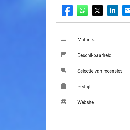
whatsapp
linkedin
fb
mai
list
keybo
Multideal
date_range
keybo
Beschikbaarheid
chat
keybo
Selectie van recensies
work
keybo
Bedrijf
language
keybo
Website