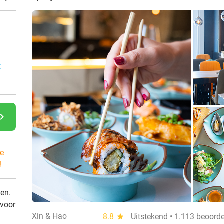
:
gate_next
e
!
den.
 voor
Xin & Hao
8.8
star
Uitstekend • 1.113 beoord