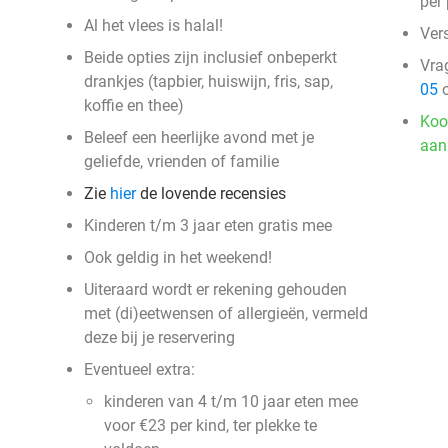
per
Al het vlees is halal!
Vers
Beide opties zijn inclusief onbeperkt
Vra
drankjes (tapbier, huiswijn, fris, sap,
05
o
koffie en thee)
Koo
Beleef een heerlijke avond met je
aan
geliefde, vrienden of familie
Zie
hier
de lovende recensies
Kinderen t/m 3 jaar eten gratis mee
Ook geldig in het weekend!
Uiteraard wordt er rekening gehouden
met (di)eetwensen of allergieën, vermeld
deze bij je reservering
Eventueel extra:
kinderen van 4 t/m 10 jaar eten mee
voor €23 per kind, ter plekke te