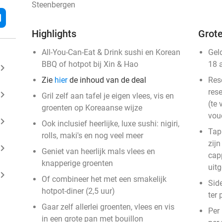
Steenbergen
l
Highlights
Grote
All-You-Can-Eat & Drink sushi en Korean
Gel
BBQ of hotpot bij Xin & Hao
18 
ard_arrow_right
Zie
hier
de inhoud van de deal
Res
rese
ard_arrow_right
Gril zelf aan tafel je eigen vlees, vis en
(te 
groenten op Koreaanse wijze
vou
ard_arrow_right
Ook inclusief heerlijke, luxe sushi: nigiri,
Tapb
rolls, maki's en nog veel meer
zijn
ard_arrow_right
Geniet van heerlijk mals vlees en
cap
knapperige groenten
uit
ard_arrow_right
Of combineer het met een smakelijk
Sid
hotpot-diner (2,5 uur)
ter
Gaar zelf allerlei groenten, vlees en vis
Per
in een grote pan met bouillon