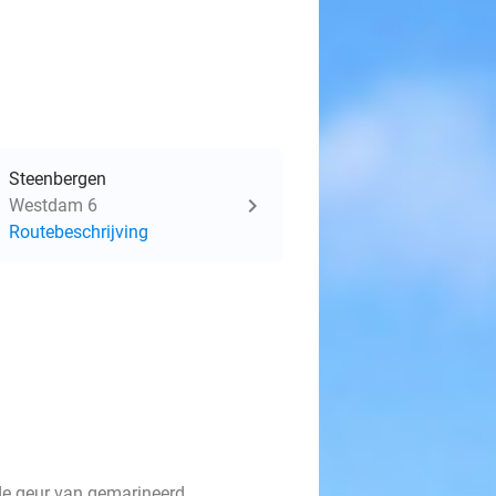
Steenbergen
Westdam 6
Routebeschrijving
, de geur van gemarineerd