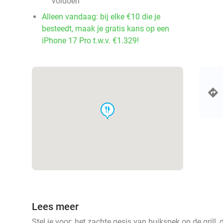
voldoen
Alleen vandaag: bij elke €10 die je
besteedt, maak je gratis kans op een
iPhone 17 Pro t.w.v. €1.329!
food
Lees meer
Stel je voor: het zachte gesis van buikspek op de grill