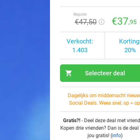
Regulier
€37
€47
,50
,95
Verkocht:
Korting
1.403
20%
shopping_cart
Selecteer deal
navi
Dagelijks om middernacht nieuw
Social Deals. Wees snel, op = op
Gratis?!
- Deel deze deal met vrien
Kopen drie vrienden? Dan is de deal
jou gratis! (
info
)