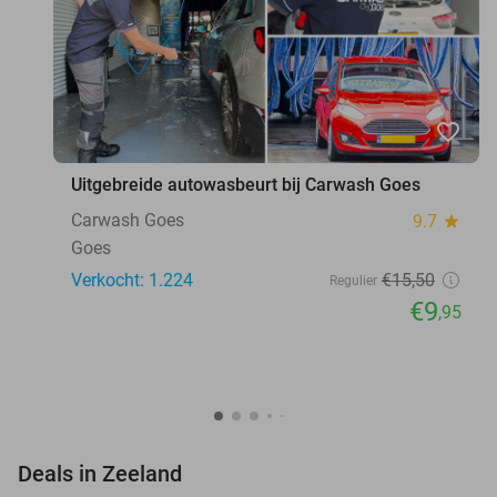
favorite_border
Uitgebreide autowasbeurt bij Carwash Goes
Carwash Goes
9.7
star
Goes
Verkocht: 1.224
€15
,50
Regulier
€9
,95
favorite_border
Deals in Zeeland