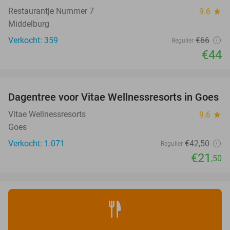
Restaurantje Nummer 7
9.6
star
Middelburg
Verkocht: 359
€66
Regulier
€44
favorite_border
Dagentree voor Vitae Wellnessresorts in Goes
49%
Vitae Wellnessresorts
9.6
star
Goes
Verkocht: 1.071
€42
,50
Regulier
€21
,50