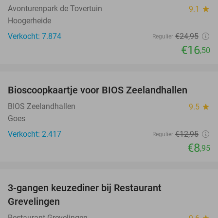
Avonturenpark de Tovertuin
9.1
star
Hoogerheide
Verkocht: 7.874
€24
,95
Regulier
€16
,50
favorite_border
Bioscoopkaartje voor BIOS Zeelandhallen
31%
BIOS Zeelandhallen
9.5
star
Goes
Verkocht: 2.417
€12
,95
Regulier
€8
,95
favorite_border
3-gangen keuzediner bij Restaurant
48%
Grevelingen
Restaurant Grevelingen