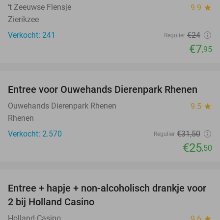
‘t Zeeuwse Flensje
9.9
star
Zierikzee
Verkocht: 241
€24
Regulier
€7
,95
favorite_border
Entree voor Ouwehands Dierenpark Rhenen
19%
Ouwehands Dierenpark Rhenen
9.5
star
Rhenen
Verkocht: 2.570
€31
,50
Regulier
€25
,50
favorite_border
Entree + hapje + non-alcoholisch drankje voor
52%
2 bij Holland Casino
Holland Casino
9.6
star