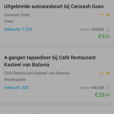
Uitgebreide autowasbeurt bij Carwash Goes
36%
Carwash Goes
9.7
star
Goes
Verkocht: 1.224
€15
,50
Regulier
€9
,95
favorite_border
4-gangen tapasdiner bij Café Restaurant
32%
Kasteel van Batavia
Café Restaurant Kasteel van Batavia
9.7
star
Westkapelle
Verkocht: 300
€42
,50
Regulier
€28
,95
favorite_border