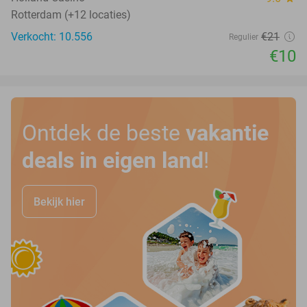
Rotterdam (+12 locaties)
Verkocht: 10.556
€21
Regulier
€10
Ontdek de beste
vakantie
deals in eigen land
!
Bekijk hier