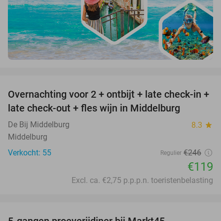
favorite_border
Overnachting voor 2 + ontbijt + late check-in +
52%
late check-out + fles wijn in Middelburg
De Bij Middelburg
8.3
star
Middelburg
Verkocht: 55
€246
Regulier
€119
Excl. ca. €2,75 p.p.p.n. toeristenbelasting
favorite_border