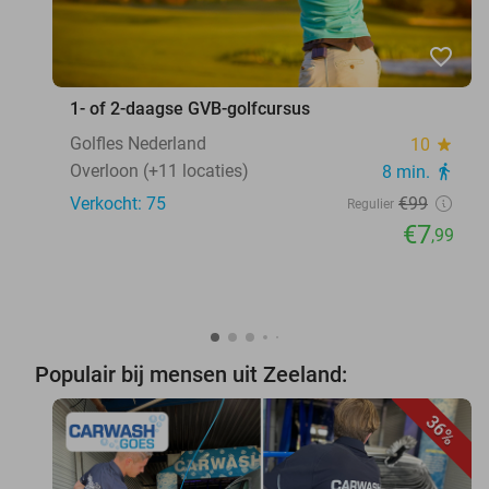
favorite_border
1- of 2-daagse GVB-golfcursus
Golfles Nederland
10
star
Overloon (+11 locaties)
8 min.
directions_walk
Verkocht: 75
€99
Regulier
€7
,99
Populair bij mensen uit Zeeland:
36%