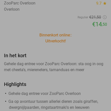
ZooParc Overloon
9.7
star
Overloon
€21
,50
Regulier
€14
,50
Binnenkort online::
Uitverkocht!
In het kort
Gehele dag entree voor ZooParc Overloon: sta oog in oog
met cheeta's, miereneters, tamanduas en meer
Highlights
Gehele dag entree voor ZooParc Overloon
Ga op avontuur tussen allerlei dieren zoals giraffen,
dwergnijlpaarden, ringstaartmaki's en leeuwen