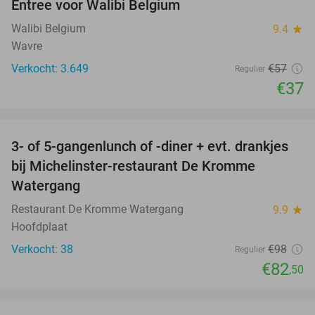
Entree voor Walibi Belgium
35%
Walibi Belgium
9.4
star
Wavre
Verkocht: 3.649
€57
Regulier
€37
favorite_border
3- of 5-gangenlunch of -diner + evt. drankjes
16%
bij Michelinster-restaurant De Kromme
Watergang
Restaurant De Kromme Watergang
9.9
star
Hoofdplaat
Verkocht: 38
€98
Regulier
€82
,50
favorite_border