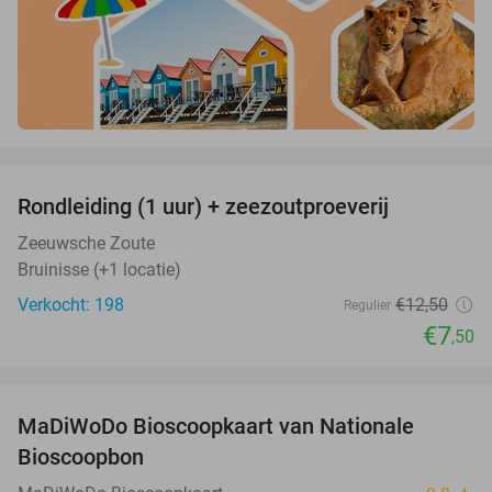
favorite_border
Rondleiding (1 uur) + zeezoutproeverij
40%
Zeeuwsche Zoute
Bruinisse (+1 locatie)
Verkocht: 198
€12
,50
Regulier
€7
,50
favorite_border
MaDiWoDo Bioscoopkaart van Nationale
31%
Bioscoopbon