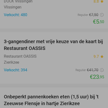
DOCK Vlissingen
8.8
star
Vlissingen
Verkocht: 480
€7
,50
Regulier
€5
,50
favorite_border
3-gangendiner met vrije keuze van de kaart bij
43%
Restaurant OASSIS
Restaurant OASSIS
9.7
star
Zierikzee
Verkocht: 394
€41
,70
Regulier
€23
,95
favorite_border
Onbeperkt pannenkoeken eten (1,5 uur) bij 't
67%
Zeeuwse Flensje in hartje Zierikzee