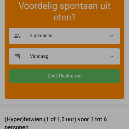
Voordelig spontaan uit
eten?
Zoek Restaurant
favorite_border
(Hyper)bowlen (1 of 1,5 uur) voor 1 tot 6
33%
personen