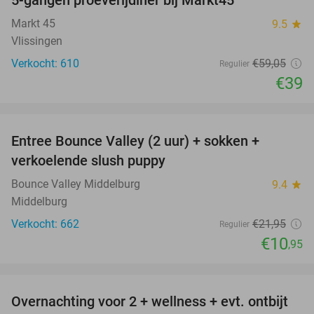
5-gangen proeverijdiner bij Markt45
34%
Markt 45
9.5
star
Vlissingen
Verkocht: 610
€59
,05
Regulier
€39
favorite_border
Entree Bounce Valley (2 uur) + sokken +
50%
verkoelende slush puppy
Bounce Valley Middelburg
9.4
star
Middelburg
Verkocht: 662
€21
,95
Regulier
€10
,95
favorite_border
Overnachting voor 2 + wellness + evt. ontbijt
55%