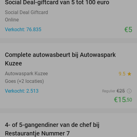
Social Deal-giftcard van 5 tot 100 euro
Social Deal Giftcard
Online
€5
Verkocht: 76.835
favorite_border
Complete autowasbeurt bij Autowaspark
38%
Kuzee
Autowaspark Kuzee
9.5
star
Goes (+2 locaties)
Verkocht: 2.513
€25
Regulier
€15
,50
favorite_border
4- of 5-gangendiner van de chef bij
33%
Restaurantje Nummer 7