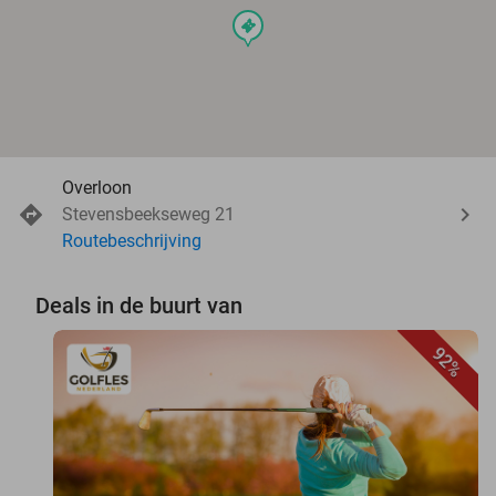
events
Overloon
Stevensbeekseweg 21
Routebeschrijving
Deals in de buurt van
92%