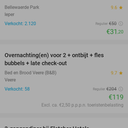
Bellewaerde Park
9.6
star
Ieper
Verkocht: 2.120
€50
Regulier
€31
,20
favorite_border
Overnachting(en) voor 2 + ontbijt + fles
42%
bubbels + late check-out
Bed en Brood Veere (B&B)
9.7
star
Veere
Verkocht: 58
€204
Regulier
€119
Excl. ca. €2,50 p.p.p.n. toeristenbelasting
favorite_border