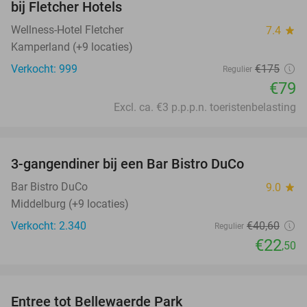
bij Fletcher Hotels
Wellness-Hotel Fletcher
7.4
star
Kamperland (+9 locaties)
Verkocht: 999
€175
Regulier
€79
Excl. ca. €3 p.p.p.n. toeristenbelasting
favorite_border
3-gangendiner bij een Bar Bistro DuCo
45%
Bar Bistro DuCo
9.0
star
Middelburg (+9 locaties)
Verkocht: 2.340
€40
,60
Regulier
€22
,50
favorite_border
Entree tot Bellewaerde Park
38%