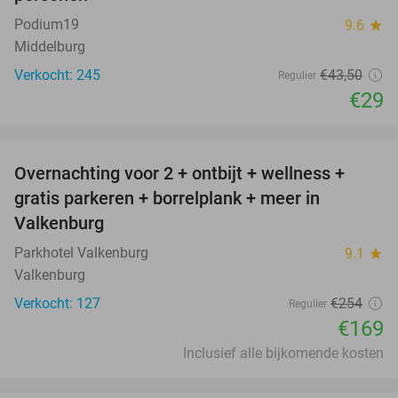
Podium19
9.6
star
Middelburg
Verkocht: 245
€43
,50
Regulier
€29
favorite_border
Overnachting voor 2 + ontbijt + wellness +
33%
gratis parkeren + borrelplank + meer in
Valkenburg
Parkhotel Valkenburg
9.1
star
Valkenburg
Verkocht: 127
€254
Regulier
€169
Inclusief alle bijkomende kosten
favorite_border