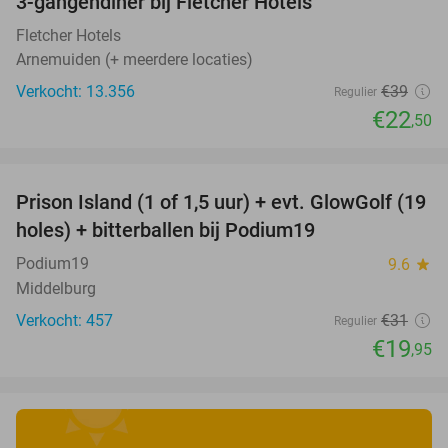
3-gangendiner bij Fletcher Hotels
42%
Fletcher Hotels
Arnemuiden (+ meerdere locaties)
Verkocht: 13.356
€39
Regulier
€22
,50
favorite_border
Prison Island (1 of 1,5 uur) + evt. GlowGolf (19
36%
holes) + bitterballen bij Podium19
Podium19
9.6
star
Middelburg
Verkocht: 457
€31
Regulier
€19
,95