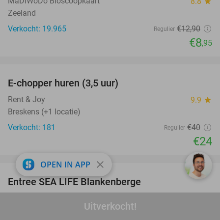
MaDiWoDo Bioscoopkaart
8.8
star
Zeeland
Verkocht: 19.965
€12
,90
Regulier
€8
,95
favorite_border
E-chopper huren (3,5 uur)
40%
Rent & Joy
9.9
star
Breskens (+1 locatie)
Verkocht: 181
€40
Regulier
€24
favorite_border
close
OPEN IN APP
Entree SEA LIFE Blankenberge
20%
SEA LIFE Blankenberge
Uitverkocht!
Blankenberge