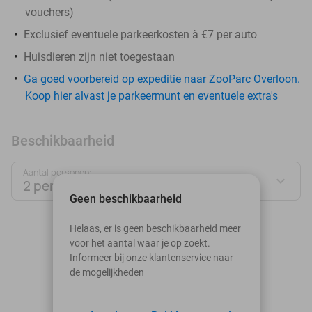
vouchers
)
Exclusief eventuele parkeerkosten à €7 per auto
Huisdieren zijn niet toegestaan
Ga goed voorbereid op expeditie naar ZooParc Overloon.
Koop hier alvast je parkeermunt en eventuele extra's
Beschikbaarheid
Aantal personen:
2 personen
Geen beschikbaarheid
augustus 2026
Helaas, er is geen beschikbaarheid meer
voor het aantal waar je op zoekt.
Ma
Di
Wo
Do
Vr
Za
Zo
Informeer bij onze klantenservice naar
de mogelijkheden
1
2