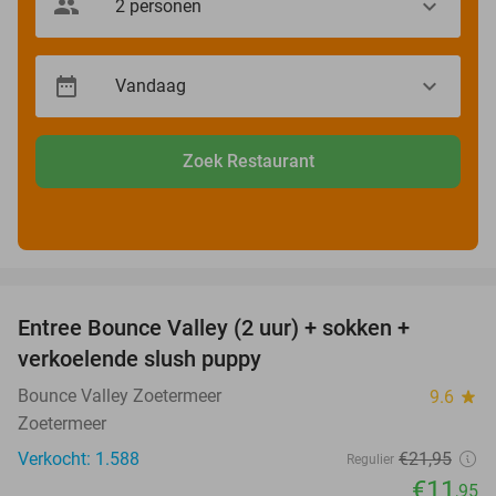
Zoek Restaurant
favorite_border
Entree Bounce Valley (2 uur) + sokken +
46%
verkoelende slush puppy
Bounce Valley Zoetermeer
9.6
star
Zoetermeer
Verkocht: 1.588
€21
,95
Regulier
€11
,95