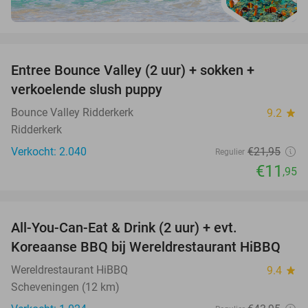
favorite_border
Entree Bounce Valley (2 uur) + sokken +
46%
verkoelende slush puppy
Bounce Valley Ridderkerk
9.2
star
Ridderkerk
Verkocht: 2.040
€21
,95
Regulier
€11
,95
favorite_border
All-You-Can-Eat & Drink (2 uur) + evt.
16%
Koreaanse BBQ bij Wereldrestaurant HiBBQ
Wereldrestaurant HiBBQ
9.4
star
Scheveningen (12 km)