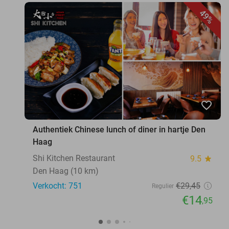
49%
favorite_border
Authentiek Chinese lunch of diner in hartje Den
Haag
Shi Kitchen Restaurant
9.5
star
Den Haag (10 km)
Verkocht: 751
€29
,45
Regulier
€14
,95