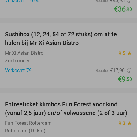
Verkocht: 1.024
€43
,95
Regulier
€36
,90
favorite_border
Sushibox (12, 24, 54 of 72 stuks) om af te
47%
halen bij Mr Xi Asian Bistro
Mr Xi Asian Bistro
9.5
star
Zoetermeer
Verkocht: 79
€17
,90
Regulier
€9
,50
favorite_border
Entreeticket klimbos Fun Forest voor kind
30%
(vanaf 2,5 jaar) en/of volwassene (2 of 3 uur)
Fun Forest Rotterdam
9.3
star
Rotterdam (10 km)