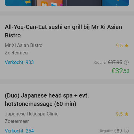
favorite_border
All-You-Can-Eat sushi en grill bij Mr Xi Asian
14%
Bistro
Mr Xi Asian Bistro
9.5
star
Zoetermeer
Verkocht: 933
€37
,95
Regulier
€32
,50
favorite_border
(Duo) Japanese head spa + evt.
45%
hotstonemassage (60 min)
Japanese Headspa Clinic
9.5
star
Zoetermeer
Verkocht: 254
€89
Regulier