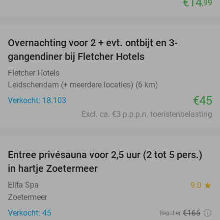
€14
,99
favorite_border
Overnachting voor 2 + evt. ontbijt en 3-
gangendiner bij Fletcher Hotels
Fletcher Hotels
Leidschendam (+ meerdere locaties) (6 km)
€45
Verkocht: 18.103
Excl. ca. €3 p.p.p.n. toeristenbelasting
favorite_border
Entree privésauna voor 2,5 uur (2 tot 5 pers.)
28%
in hartje Zoetermeer
Elita Spa
9.0
star
Zoetermeer
Verkocht: 45
€165
Regulier