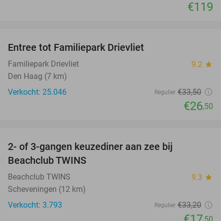
€119
favorite_border
Entree tot Familiepark Drievliet
21%
Familiepark Drievliet
9.2
star
Den Haag (7 km)
Verkocht: 25.046
€33
,50
Regulier
€26
,50
favorite_border
2- of 3-gangen keuzediner aan zee bij
47%
Beachclub TWINS
Beachclub TWINS
9.3
star
Scheveningen (12 km)
Verkocht: 3.793
€33
,20
Regulier
€17
,50