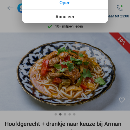
Open
7 dagen per week beschikbaar
Annuleer
Bereikbaar tot 23:00
10+ miljoen leden
9,4
op basis van
206.043 reviews
30%
Ontdek 15.000+ deals
7 dagen per week beschikbaar
10+ miljoen leden
favorite_border
Hoofdgerecht + drankje naar keuze bij Arman