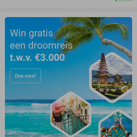
Win gratis
een droomreis
t.w.v. €3.000
Doe mee!