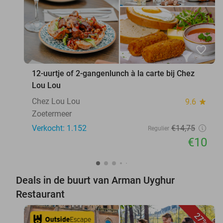
favorite_border
12-uurtje of 2-gangenlunch à la carte bij Chez
Lou Lou
Chez Lou Lou
9.6
star
Zoetermeer
Verkocht: 1.152
€14
,75
Regulier
€10
Deals in de buurt van Arman Uyghur
Restaurant
27%