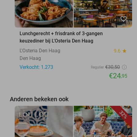
favorite_border
Lunchgerecht + frisdrank of 3-gangen
keuzediner bij L'Osteria Den Haag
L'Osteria Den Haag
9.6
star
Den Haag
Verkocht: 1.273
€30
,50
Regulier
€24
,95
Anderen bekeken ook
32%