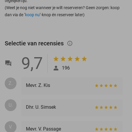
tegelijkertijd.
(Weet je nog niet wanneer je wilt reserveren? Geen zorgen: koop
dan via de ‘
koop nu
’-knop én reserveer later)
Selectie van recensies
info_outlined
9,7
196
Z.
Mevr. Z. Kis
U.
Dhr. U. Simsek
V.
Mevr. V. Passage