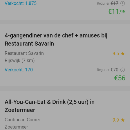
Verkocht: 1.875
€17
Regulier
€11
,95
favorite_border
4-gangendiner van de chef + amuses bij
20%
Restaurant Savarin
Restaurant Savarin
9.5
star
Rijswijk (7 km)
Verkocht: 170
€70
Regulier
€56
favorite_border
All-You-Can-Eat & Drink (2,5 uur) in
24%
Zoetermeer
Caribbean Corner
9.9
star
Zoetermeer