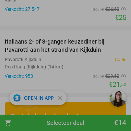
Verkocht: 27.547
€36
,50
Regulier
€25
favorite_border
Italiaans 2- of 3-gangen keuzediner bij
27%
Pavarotti aan het strand van Kijkduin
Pavarotti Kijkduin
9.4
star
Den Haag (Kijkduin) (14 km)
Verkocht: 958
€29
,50
Regulier
€21
,50
close
OPEN IN APP
Ontdek de leukste
€14
shopping_cart
Selecteer deal
zomervakantiedeals
!