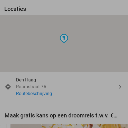
Locaties
food
Den Haag
Raamstraat 7A
Routebeschrijving
Maak gratis kans op een droomreis t.w.v. €3.000!