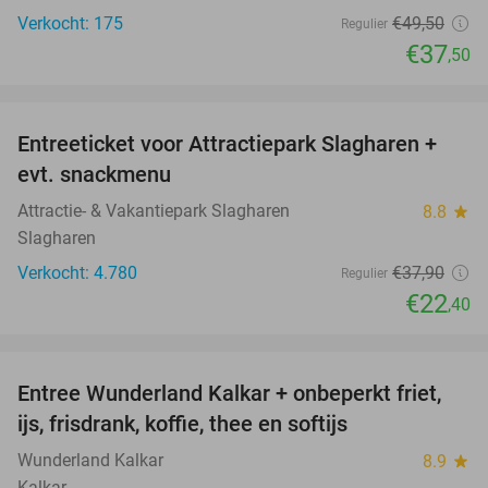
Verkocht: 175
€49
,50
Regulier
€37
,50
favorite_border
Entreeticket voor Attractiepark Slagharen +
41%
evt. snackmenu
Attractie- & Vakantiepark Slagharen
8.8
star
Slagharen
Verkocht: 4.780
€37
,90
Regulier
€22
,40
favorite_border
Entree Wunderland Kalkar + onbeperkt friet,
32%
ijs, frisdrank, koffie, thee en softijs
Wunderland Kalkar
8.9
star
Kalkar