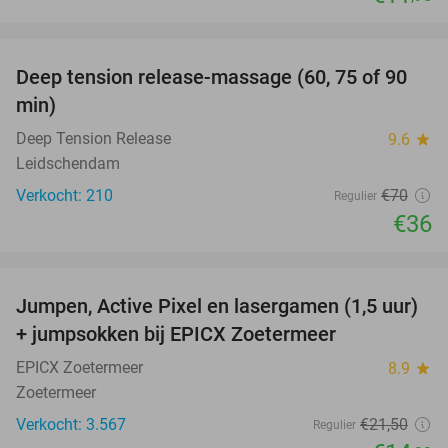
favorite_border
Deep tension release-massage (60, 75 of 90
49%
min)
Deep Tension Release
9.6
star
Leidschendam
Verkocht: 210
€70
Regulier
€36
favorite_border
Jumpen, Active Pixel en lasergamen (1,5 uur)
30%
+ jumpsokken bij EPICX Zoetermeer
EPICX Zoetermeer
8.9
star
Zoetermeer
Verkocht: 3.567
€21
,50
Regulier