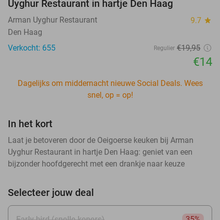
Uyghur Restaurant in hartje Den Haag
Arman Uyghur Restaurant
9.7
star
Den Haag
Verkocht: 655
€19
,95
Regulier
€14
Dagelijks om middernacht nieuwe Social Deals. Wees
snel, op = op!
In het kort
Laat je betoveren door de Oeigoerse keuken bij Arman
Uyghur Restaurant in hartje Den Haag: geniet van een
bijzonder hoofdgerecht met een drankje naar keuze
Selecteer jouw deal
Early bird (snelle kopers)
35%