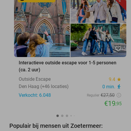
favorite_border
Interactieve outside escape voor 1-5 personen
(ca. 2 uur)
Outside Escape
9.4
star
Den Haag (+46 locaties)
0 min.
directions_walk
Verkocht: 6.048
€27
,50
Regulier
€19
,95
Populair bij mensen uit Zoetermeer: