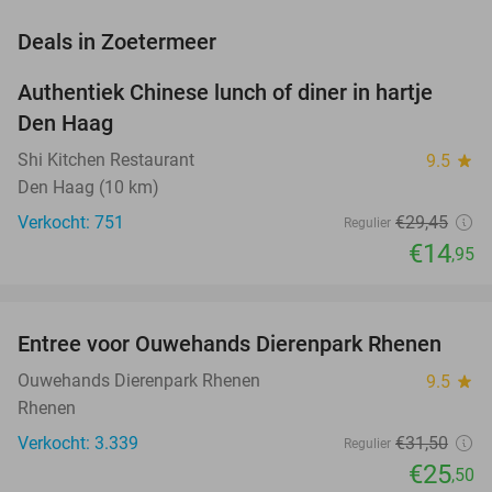
favorite_border
Deals in Zoetermeer
Authentiek Chinese lunch of diner in hartje
49%
Den Haag
Shi Kitchen Restaurant
9.5
star
Den Haag (10 km)
Verkocht: 751
€29
,45
Regulier
€14
,95
favorite_border
Entree voor Ouwehands Dierenpark Rhenen
19%
NEW
TODAY
Ouwehands Dierenpark Rhenen
9.5
star
Rhenen
Verkocht: 3.339
€31
,50
Regulier
€25
,50