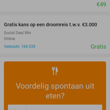
€49
favorite_border
Gratis kans op een droomreis t.w.v. €3.000
Social Deal Win
Online
Gratis
Verkocht: 184.535
Voordelig spontaan uit
eten?