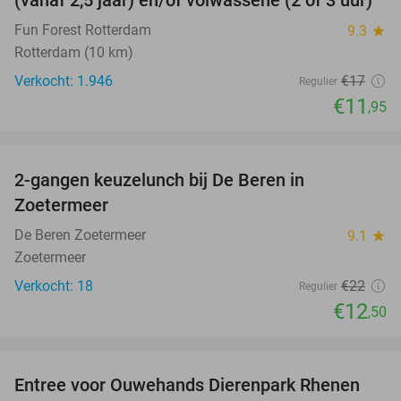
Fun Forest Rotterdam
9.3
star
Rotterdam (10 km)
Verkocht: 1.946
€17
Regulier
€11
,95
favorite_border
2-gangen keuzelunch bij De Beren in
43%
Zoetermeer
De Beren Zoetermeer
9.1
star
Zoetermeer
Verkocht: 18
€22
Regulier
€12
,50
favorite_border
Entree voor Ouwehands Dierenpark Rhenen
19%