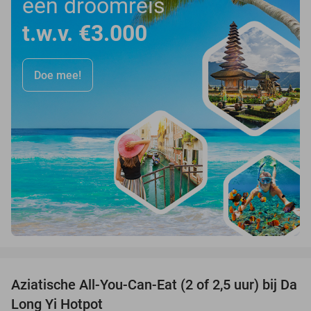
een droomreis
t.w.v. €3.000
Doe mee!
favorite_border
Aziatische All-You-Can-Eat (2 of 2,5 uur) bij Da
30%
Long Yi Hotpot