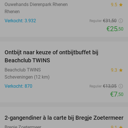
Ouwehands Dierenpark Rhenen
9.5
star
Rhenen
Verkocht: 3.932
€31
,50
Regulier
€25
,50
favorite_border
Ontbijt naar keuze of ontbijtbuffet bij
43%
Beachclub TWINS
Beachclub TWINS
9.3
star
Scheveningen (12 km)
Verkocht: 870
€13
,05
Regulier
€7
,50
favorite_border
2-gangendiner à la carte bij Bregje Zoetermeer
12%
Bregje Zoetermeer
9.1
star