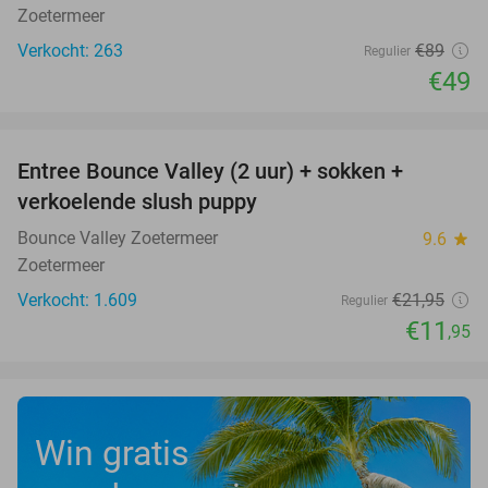
Zoetermeer
Verkocht: 263
€89
Regulier
€49
favorite_border
Entree Bounce Valley (2 uur) + sokken +
46%
verkoelende slush puppy
Bounce Valley Zoetermeer
9.6
star
Zoetermeer
Verkocht: 1.609
€21
,95
Regulier
€11
,95
Win gratis