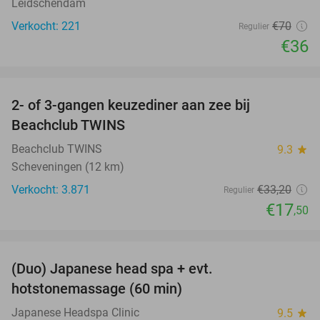
Leidschendam
Verkocht: 221
€70
Regulier
€36
favorite_border
2- of 3-gangen keuzediner aan zee bij
47%
Beachclub TWINS
Beachclub TWINS
9.3
star
Scheveningen (12 km)
Verkocht: 3.871
€33
,20
Regulier
€17
,50
favorite_border
(Duo) Japanese head spa + evt.
45%
hotstonemassage (60 min)
Japanese Headspa Clinic
9.5
star