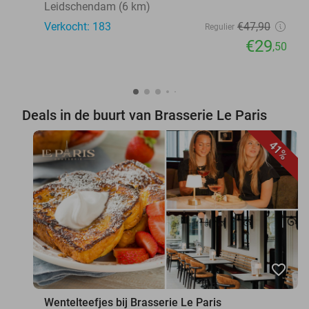
Leidschendam (6 km)
Verkocht: 183
€47
,90
Regulier
€29
,50
Deals in de buurt van Brasserie Le Paris
41%
favorite_border
Wentelteefjes bij Brasserie Le Paris