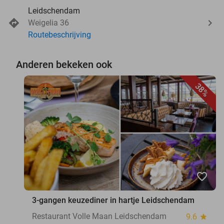
Leidschendam
Weigelia 36
Routebeschrijving
Anderen bekeken ook
38%
favorite_border
3-gangen keuzediner in hartje Leidschendam
Restaurant Volle Maan Leidschendam
9.6
star