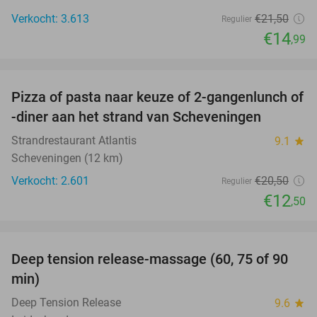
Verkocht: 3.613
€21
,50
Regulier
€14
,99
favorite_border
Pizza of pasta naar keuze of 2-gangenlunch of
39%
-diner aan het strand van Scheveningen
Strandrestaurant Atlantis
9.1
star
Scheveningen (12 km)
Verkocht: 2.601
€20
,50
Regulier
€12
,50
favorite_border
Deep tension release-massage (60, 75 of 90
49%
min)
Deep Tension Release
9.6
star