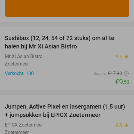
favorite_border
Sushibox (12, 24, 54 of 72 stuks) om af te
47%
halen bij Mr Xi Asian Bistro
Mr Xi Asian Bistro
9.5
star
Zoetermeer
Verkocht: 100
€17
,90
Regulier
€9
,50
favorite_border
Jumpen, Active Pixel en lasergamen (1,5 uur)
30%
+ jumpsokken bij EPICX Zoetermeer
EPICX Zoetermeer
8.9
star
Zoetermeer