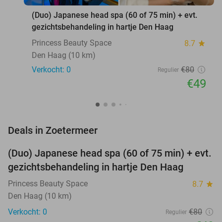
(Duo) Japanese head spa (60 of 75 min) + evt.
gezichtsbehandeling in hartje Den Haag
Princess Beauty Space
8.7
star
Den Haag (10 km)
Verkocht: 0
€80
Regulier
€49
favorite_border
Deals in Zoetermeer
(Duo) Japanese head spa (60 of 75 min) + evt.
39%
NEW
gezichtsbehandeling in hartje Den Haag
TODAY
Princess Beauty Space
8.7
star
Den Haag (10 km)
Verkocht: 0
€80
Regulier