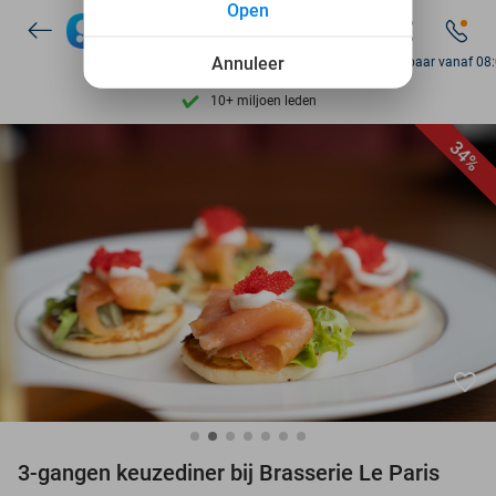
Open
7 dagen per week beschikbaar
10+ miljoen leden
Annuleer
Bereikbaar vanaf 08
9,4
op basis van
206.261 reviews
Ontdek 15.000+ deals
34%
7 dagen per week beschikbaar
10+ miljoen leden
favorite_border
3-gangen keuzediner bij Brasserie Le Paris