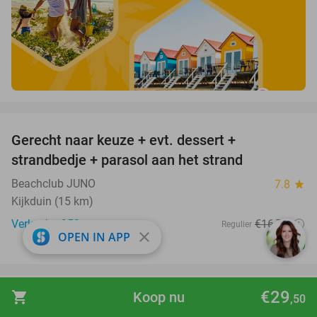
favorite_border
Gerecht naar keuze + evt. dessert +
40%
strandbedje + parasol aan het strand
Beachclub JUNO
7.8
star
Kijkduin (15 km)
Verkocht: 950
€16
,70
Regulier
close
OPEN IN APP
€10
favorite_border
€29
shopping_cart
Koop nu
,50
Authentiek Chinese lunch of diner in hartje
49%