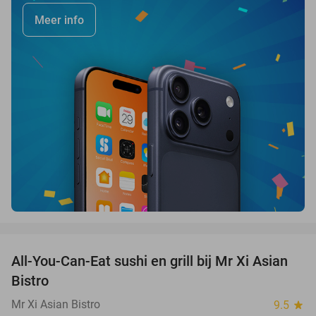
Meer info
favorite_border
All-You-Can-Eat sushi en grill bij Mr Xi Asian
14%
Bistro
Mr Xi Asian Bistro
9.5
star