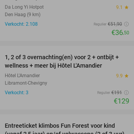
Da Long Yi Hotpot
9.1
star
Den Haag (9 km)
Verkocht: 2.108
€51
,90
Regulier
€36
,50
favorite_border
1, 2 of 3 overnachting(en) voor 2 + ontbijt +
32%
NEW
wellness + meer bij Hôtel L'Amandier
TODAY
Hôtel L'Amandier
9.9
star
Libramont-Chevigny
Verkocht: 3
€191
Regulier
€129
favorite_border
Entreeticket klimbos Fun Forest voor kind
30%
(vanaf 2,5 jaar) en/of volwassene (2 of 3 uur)