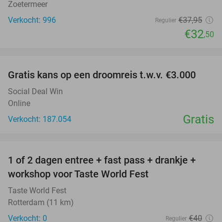
Zoetermeer
Verkocht: 996
€37
,95
Regulier
€32
,50
favorite_border
Gratis kans op een droomreis t.w.v. €3.000
Social Deal Win
Online
Gratis
Verkocht: 187.054
favorite_border
1 of 2 dagen entree + fast pass + drankje +
56%
NEW
workshop voor Taste World Fest
TODAY
Taste World Fest
Rotterdam (11 km)
Verkocht: 0
€40
Regulier