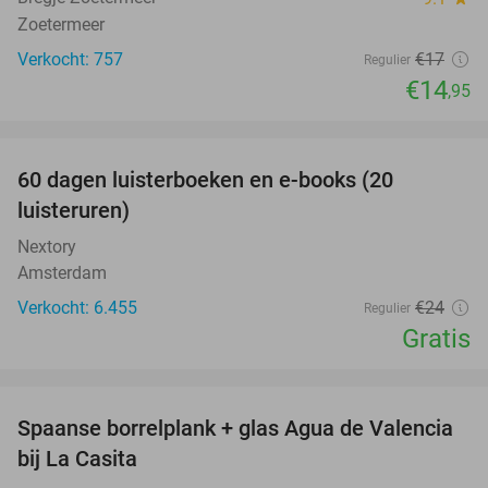
Zoetermeer
Verkocht: 757
€17
Regulier
€14
,95
favorite_border
100%
60 dagen luisterboeken en e-books (20
luisteruren)
Nextory
Amsterdam
Verkocht: 6.455
€24
Regulier
Gratis
favorite_border
Spaanse borrelplank + glas Agua de Valencia
42%
bij La Casita