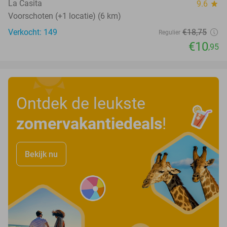
La Casita
9.6
star
Voorschoten (+1 locatie) (6 km)
Verkocht: 149
€18
,75
Regulier
€10
,95
Ontdek de leukste
zomervakantiedeals
!
Bekijk nu