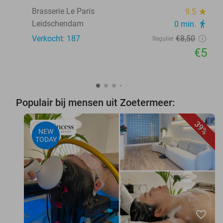
Brasserie Le Paris
9.5
star
Leidschendam
0 min.
directions_walk
Verkocht: 187
€8
,50
Regulier
€5
Populair bij mensen uit Zoetermeer:
39%
NEW
TODAY
favorite_border