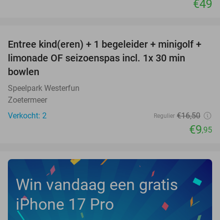
€49
favorite_border
Entree kind(eren) + 1 begeleider + minigolf +
40%
NEW
limonade OF seizoenspas incl. 1x 30 min
TODAY
bowlen
Speelpark Westerfun
Zoetermeer
Verkocht: 2
€16
,50
Regulier
€9
,95
Win vandaag een gratis
iPhone 17 Pro