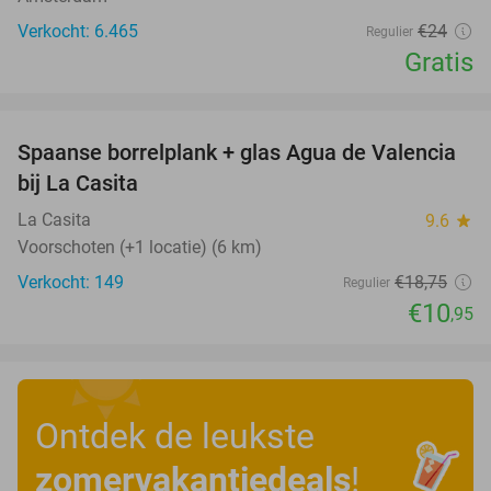
Verkocht: 6.465
€24
Regulier
Gratis
favorite_border
Spaanse borrelplank + glas Agua de Valencia
42%
bij La Casita
La Casita
9.6
star
Voorschoten (+1 locatie) (6 km)
Verkocht: 149
€18
,75
Regulier
€10
,95
Ontdek de leukste
zomervakantiedeals
!