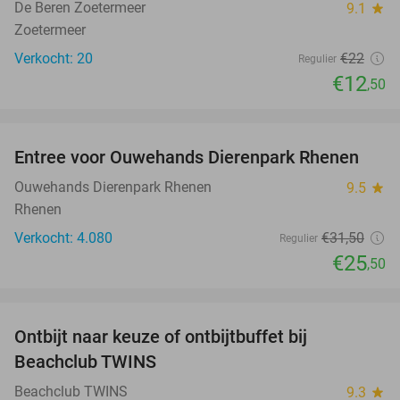
De Beren Zoetermeer
9.1
star
Zoetermeer
Verkocht: 20
€22
Regulier
€12
,50
favorite_border
Entree voor Ouwehands Dierenpark Rhenen
19%
Ouwehands Dierenpark Rhenen
9.5
star
Rhenen
Verkocht: 4.080
€31
,50
Regulier
€25
,50
favorite_border
Ontbijt naar keuze of ontbijtbuffet bij
43%
Beachclub TWINS
Beachclub TWINS
9.3
star