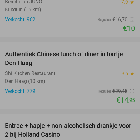
Beachclub JUNO
7.9
star
Kijkduin (15 km)
Verkocht: 962
€16
,70
Regulier
€10
favorite_border
Authentiek Chinese lunch of diner in hartje
49%
Den Haag
Shi Kitchen Restaurant
9.5
star
Den Haag (10 km)
Verkocht: 779
€29
,45
Regulier
€14
,95
favorite_border
Entree + hapje + non-alcoholisch drankje voor
52%
2 bij Holland Casino