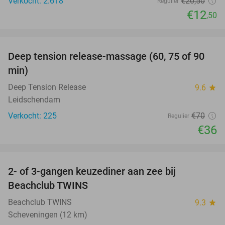
Verkocht: 2.618
€20
,50
Regulier
€12
,50
favorite_border
Deep tension release-massage (60, 75 of 90
49%
min)
Deep Tension Release
9.6
star
Leidschendam
Verkocht: 225
€70
Regulier
€36
favorite_border
2- of 3-gangen keuzediner aan zee bij
47%
Beachclub TWINS
Beachclub TWINS
9.3
star
Scheveningen (12 km)