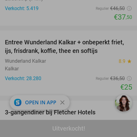
Verkocht: 5.419
€46
,50
Regulier
€37
,50
favorite_border
Entree Wunderland Kalkar + onbeperkt friet,
32%
ijs, frisdrank, koffie, thee en softijs
Wunderland Kalkar
8.9
star
Kalkar
Verkocht: 28.280
€36
,50
Regulier
€25
favorite_border
close
OPEN IN APP
3-gangendiner bij Fletcher Hotels
42%
Fletcher Hotels
Uitverkocht!
Leidschendam (+ meerdere locaties) (6 km)