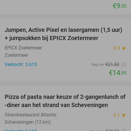
€9
,50
favorite_border
Jumpen, Active Pixel en lasergamen (1,5 uur)
30%
+ jumpsokken bij EPICX Zoetermeer
EPICX Zoetermeer
8.9
star
Zoetermeer
Verkocht: 3.615
€21
,50
Regulier
€14
,99
favorite_border
Pizza of pasta naar keuze of 2-gangenlunch of
39%
-diner aan het strand van Scheveningen
Strandrestaurant Atlantis
9.1
star
Scheveningen (12 km)