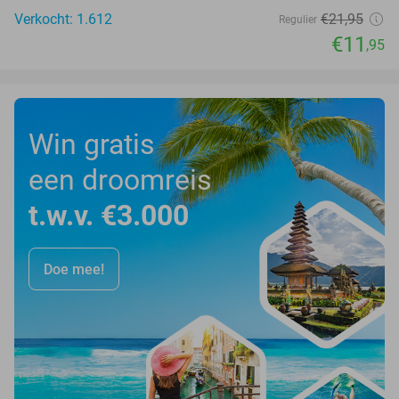
Verkocht: 1.612
€21
,95
Regulier
€11
,95
Win gratis
een droomreis
t.w.v. €3.000
Doe mee!