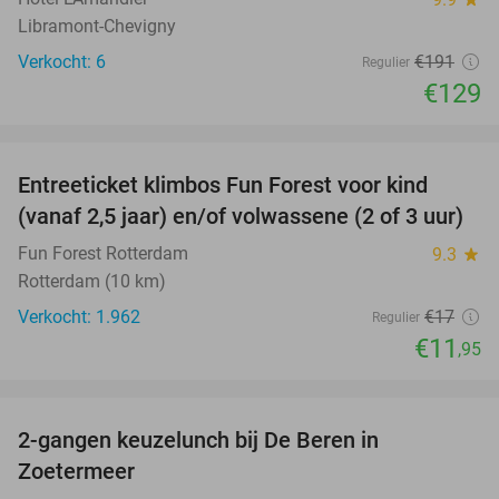
Libramont-Chevigny
Verkocht: 6
€191
Regulier
€129
favorite_border
Entreeticket klimbos Fun Forest voor kind
30%
(vanaf 2,5 jaar) en/of volwassene (2 of 3 uur)
Fun Forest Rotterdam
9.3
star
Rotterdam (10 km)
Verkocht: 1.962
€17
Regulier
€11
,95
favorite_border
2-gangen keuzelunch bij De Beren in
43%
Zoetermeer