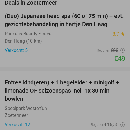
favorite_border
Deals in Zoetermeer
(Duo) Japanese head spa (60 of 75 min) + evt.
39%
NEW
gezichtsbehandeling in hartje Den Haag
TODAY
Princess Beauty Space
8.7
star
Den Haag (10 km)
Verkocht: 5
€80
Regulier
€49
favorite_border
Entree kind(eren) + 1 begeleider + minigolf +
40%
NEW
limonade OF seizoenspas incl. 1x 30 min
TODAY
bowlen
Speelpark Westerfun
Zoetermeer
Verkocht: 12
€16
,50
Regulier