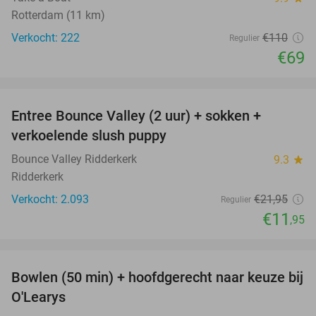
Rotterdam (11 km)
Verkocht: 222
€110
Regulier
€69
favorite_border
Entree Bounce Valley (2 uur) + sokken +
46%
verkoelende slush puppy
Bounce Valley Ridderkerk
9.3
star
Ridderkerk
Verkocht: 2.093
€21
,95
Regulier
€11
,95
favorite_border
Bowlen (50 min) + hoofdgerecht naar keuze bij
38%
O'Learys