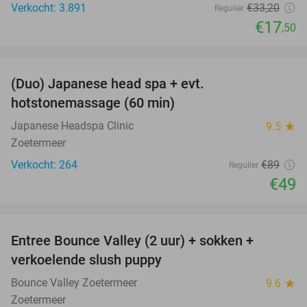
Verkocht: 3.891
€33
,20
Regulier
€17
,50
favorite_border
(Duo) Japanese head spa + evt.
45%
hotstonemassage (60 min)
Japanese Headspa Clinic
9.5
star
Zoetermeer
Verkocht: 264
€89
Regulier
€49
favorite_border
Entree Bounce Valley (2 uur) + sokken +
46%
verkoelende slush puppy
Bounce Valley Zoetermeer
9.6
star
Zoetermeer