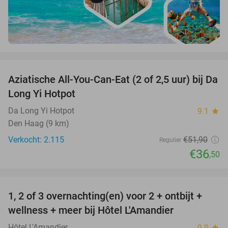
favorite_border
Aziatische All-You-Can-Eat (2 of 2,5 uur) bij Da
30%
Long Yi Hotpot
Da Long Yi Hotpot
9.1
star
Den Haag (9 km)
Verkocht: 2.115
€51
,90
Regulier
€36
,50
favorite_border
1, 2 of 3 overnachting(en) voor 2 + ontbijt +
32%
NEW
wellness + meer bij Hôtel L'Amandier
TODAY
Hôtel L'Amandier
9.9
star