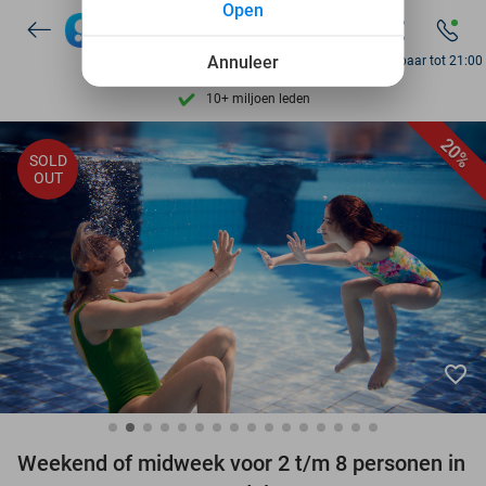
Open
Ontdek 15.000+ deals
7 dagen per week beschikbaar
Annuleer
Bereikbaar tot 21:00
10+ miljoen leden
9,4
op basis van
206.298 reviews
20%
SOLD
Ontdek 15.000+ deals
OUT
7 dagen per week beschikbaar
10+ miljoen leden
favorite_border
Weekend of midweek voor 2 t/m 8 personen in