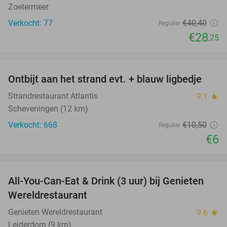
Zoetermeer
Verkocht: 77
€40
,40
Regulier
€28
,25
favorite_border
Ontbijt aan het strand evt. + blauw ligbedje
43%
Strandrestaurant Atlantis
9.1
star
Scheveningen (12 km)
Verkocht: 668
€10
,50
Regulier
€6
favorite_border
All-You-Can-Eat & Drink (3 uur) bij Genieten
19%
Wereldrestaurant
Genieten Wereldrestaurant
9.6
star
Leiderdorp (9 km)