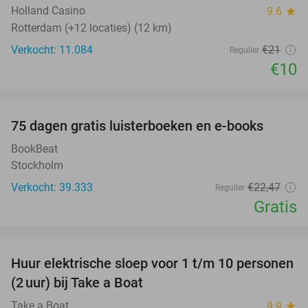
Holland Casino
9.6
star
Rotterdam (+12 locaties) (12 km)
Verkocht: 11.084
€21
Regulier
€10
favorite_border
100%
75 dagen gratis luisterboeken en e-books
BookBeat
Stockholm
Verkocht: 39.333
€22
,47
Regulier
Gratis
favorite_border
Huur elektrische sloep voor 1 t/m 10 personen
37%
(2 uur) bij Take a Boat
Take a Boat
9.9
star