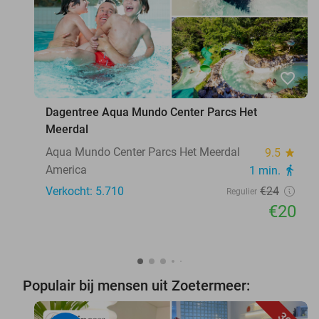
favorite_border
Dagentree Aqua Mundo Center Parcs Het
Meerdal
Aqua Mundo Center Parcs Het Meerdal
9.5
star
America
1 min.
directions_walk
Verkocht: 5.710
€24
Regulier
€20
Populair bij mensen uit Zoetermeer: