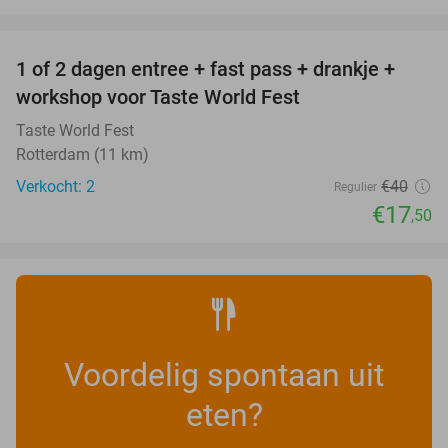
favorite_border
1 of 2 dagen entree + fast pass + drankje +
56%
NEW
workshop voor Taste World Fest
TODAY
Taste World Fest
Rotterdam (11 km)
Verkocht: 2
€40
Regulier
€17
,50
Voordelig spontaan uit
eten?