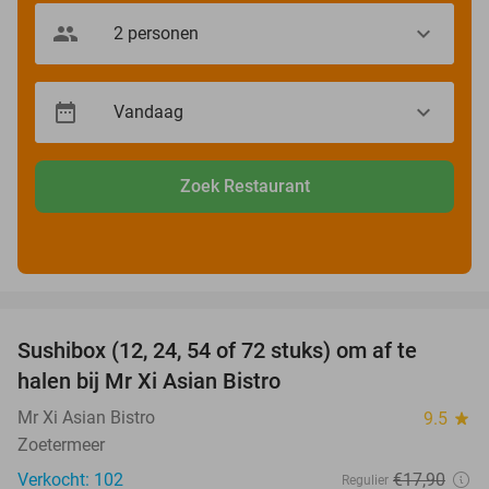
Zoek Restaurant
favorite_border
Sushibox (12, 24, 54 of 72 stuks) om af te
47%
halen bij Mr Xi Asian Bistro
Mr Xi Asian Bistro
9.5
star
Zoetermeer
Verkocht: 102
€17
,90
Regulier