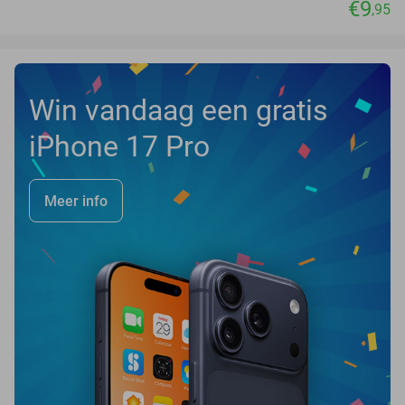
€9
,95
Win vandaag een gratis
iPhone 17 Pro
Meer info