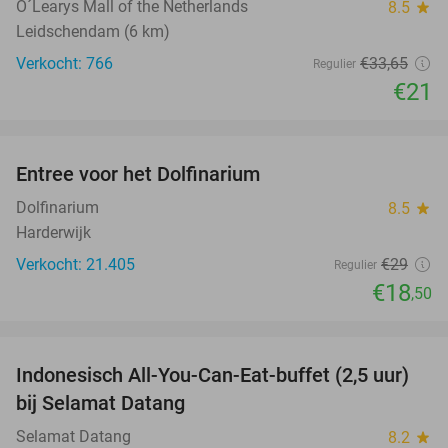
O´Learys Mall of the Netherlands
8.5
star
Leidschendam (6 km)
Verkocht: 766
€33
,65
Regulier
€21
favorite_border
Entree voor het Dolfinarium
36%
Dolfinarium
8.5
star
Harderwijk
Verkocht: 21.405
€29
Regulier
€18
,50
favorite_border
Indonesisch All-You-Can-Eat-buffet (2,5 uur)
30%
bij Selamat Datang
Selamat Datang
8.2
star