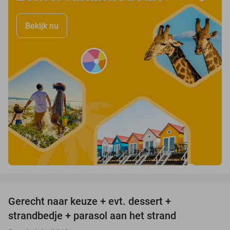
Bekijk nu
favorite_border
Gerecht naar keuze + evt. dessert +
40%
strandbedje + parasol aan het strand