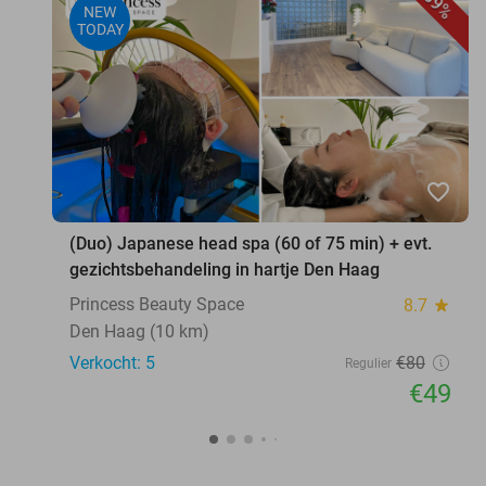
39%
NEW
TODAY
favorite_border
(Duo) Japanese head spa (60 of 75 min) + evt.
gezichtsbehandeling in hartje Den Haag
Princess Beauty Space
8.7
star
Den Haag (10 km)
Verkocht: 5
€80
Regulier
€49