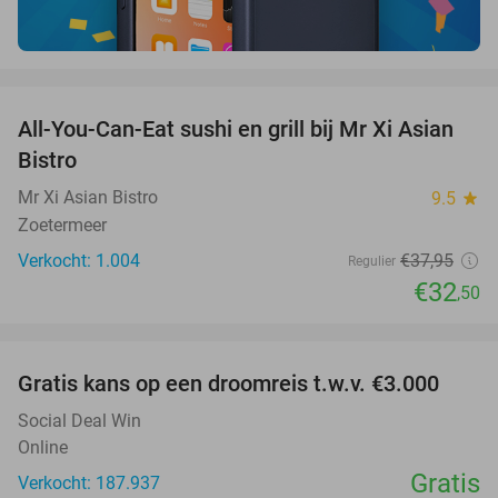
favorite_border
All-You-Can-Eat sushi en grill bij Mr Xi Asian
14%
Bistro
Mr Xi Asian Bistro
9.5
star
Zoetermeer
Verkocht: 1.004
€37
,95
Regulier
€32
,50
favorite_border
Gratis kans op een droomreis t.w.v. €3.000
Social Deal Win
Online
Gratis
Verkocht: 187.937