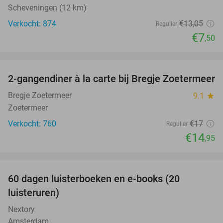
Scheveningen (12 km)
Verkocht: 874
€13
,05
Regulier
€7
,50
favorite_border
2-gangendiner à la carte bij Bregje Zoetermeer
12%
Bregje Zoetermeer
9.1
star
Zoetermeer
Verkocht: 760
€17
Regulier
€14
,95
favorite_border
100%
60 dagen luisterboeken en e-books (20
luisteruren)
Nextory
Amsterdam