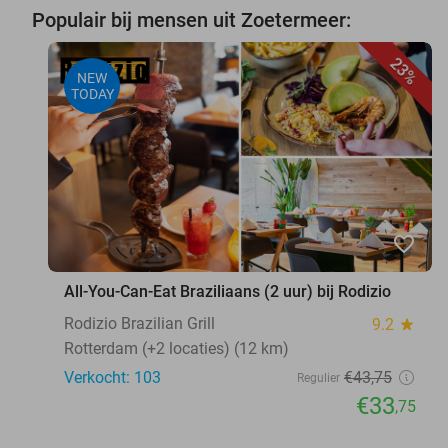
Populair bij mensen uit Zoetermeer:
23%
NEW
TODAY
favorite_border
All-You-Can-Eat Braziliaans (2 uur) bij Rodizio
Rodizio Brazilian Grill
9.2
star
Rotterdam (+2 locaties) (12 km)
Verkocht: 103
€43
,75
Regulier
€33
,75