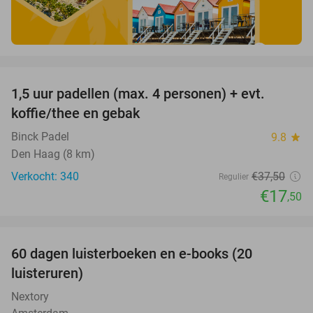
favorite_border
1,5 uur padellen (max. 4 personen) + evt.
53%
koffie/thee en gebak
Binck Padel
9.8
star
Den Haag (8 km)
Verkocht: 340
€37
,50
Regulier
€17
,50
favorite_border
100%
60 dagen luisterboeken en e-books (20
luisteruren)
Nextory