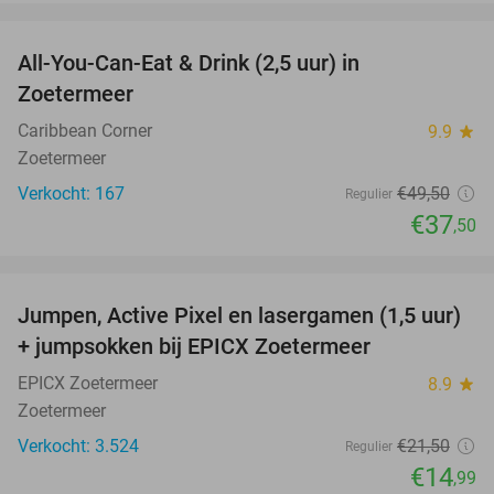
favorite_border
All-You-Can-Eat & Drink (2,5 uur) in
24%
Zoetermeer
Caribbean Corner
9.9
star
Zoetermeer
Verkocht: 167
€49
,50
Regulier
€37
,50
favorite_border
Jumpen, Active Pixel en lasergamen (1,5 uur)
30%
+ jumpsokken bij EPICX Zoetermeer
EPICX Zoetermeer
8.9
star
Zoetermeer
Verkocht: 3.524
€21
,50
Regulier
€14
,99