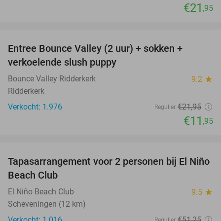
€21
,95
favorite_border
Entree Bounce Valley (2 uur) + sokken +
46%
verkoelende slush puppy
Bounce Valley Ridderkerk
9.2
star
Ridderkerk
Verkocht: 1.976
€21
,95
Regulier
€11
,95
favorite_border
Tapasarrangement voor 2 personen bij El Niño
51%
Beach Club
El Niño Beach Club
9.5
star
Scheveningen (12 km)
Verkocht: 1.016
€51
,25
Regulier