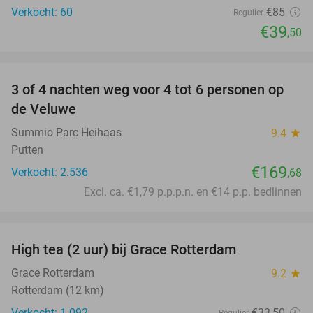
Verkocht: 60
€85
Regulier
€39
,50
favorite_border
3 of 4 nachten weg voor 4 tot 6 personen op
de Veluwe
Summio Parc Heihaas
9.4
star
Putten
€169
Verkocht: 2.536
,68
Excl. ca. €1,79 p.p.p.n. en €14 p.p. bedlinnen
favorite_border
High tea (2 uur) bij Grace Rotterdam
27%
Grace Rotterdam
9.2
star
Rotterdam (12 km)
Verkocht: 1.092
€33
,50