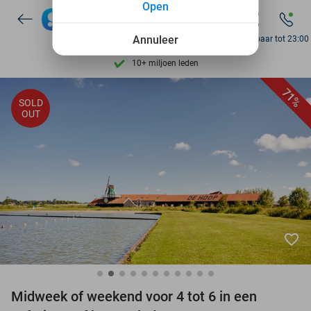
Open
Ontdek 15.000+ deals
7 dagen per week beschikbaar
Annuleer
Bereikbaar tot 23:00
10+ miljoen leden
9,4
op basis van
205.924 reviews
71%
SOLD
Ontdek 15.000+ deals
OUT
7 dagen per week beschikbaar
10+ miljoen leden
favorite_border
Midweek of weekend voor 4 tot 6 in een