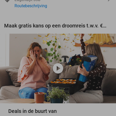
Routebeschrijving
Maak gratis kans op een droomreis t.w.v. €3.000!
play_circle
Deals in de buurt van