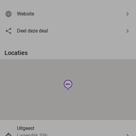
Website
Deel deze deal
Locaties
hotel
Uitgeest
Lagendijk 33b