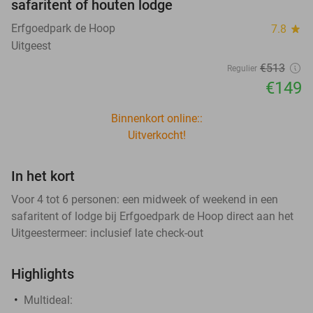
safaritent of houten lodge
Erfgoedpark de Hoop
7.8
star
Uitgeest
€513
Regulier
€149
Binnenkort online::
Uitverkocht!
In het kort
Voor 4 tot 6 personen: een midweek of weekend in een
safaritent of lodge bij Erfgoedpark de Hoop direct aan het
Uitgeestermeer: inclusief late check-out
Highlights
Multideal: