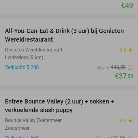
€49
favorite_border
All-You-Can-Eat & Drink (3 uur) bij Genieten
19%
Wereldrestaurant
Genieten Wereldrestaurant
9.6
star
Leiderdorp (9 km)
Verkocht: 5.288
€46
,50
Regulier
€37
,50
favorite_border
Entree Bounce Valley (2 uur) + sokken +
46%
verkoelende slush puppy
Bounce Valley Zoetermeer
9.6
star
Zoetermeer
Verkocht: 1.558
€21
,95