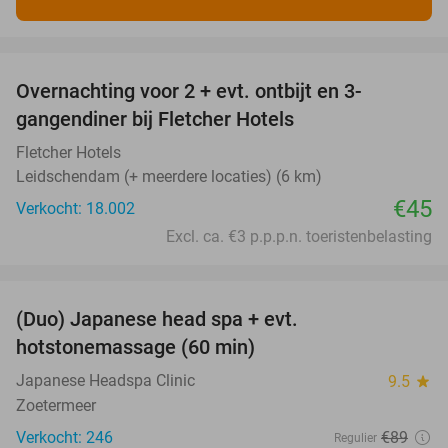
favorite_border
Overnachting voor 2 + evt. ontbijt en 3-
gangendiner bij Fletcher Hotels
Fletcher Hotels
Leidschendam (+ meerdere locaties) (6 km)
€45
Verkocht: 18.002
Excl. ca. €3 p.p.p.n. toeristenbelasting
favorite_border
(Duo) Japanese head spa + evt.
45%
hotstonemassage (60 min)
Japanese Headspa Clinic
9.5
star
Zoetermeer
Verkocht: 246
€89
Regulier