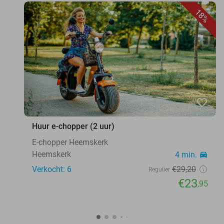
18%
favorite_border
Huur e-chopper (2 uur)
E-chopper Heemskerk
Heemskerk
4 min.
directions_car
Verkocht: 6
€29
,20
Regulier
€23
,95