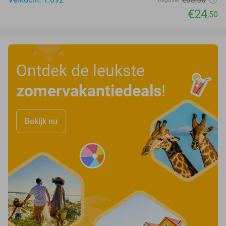
Regulier
€24
,50
Ontdek de leukste
zomervakantiedeals
!
Bekijk nu