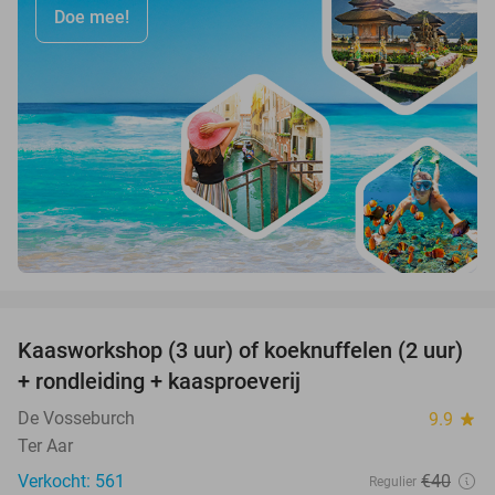
Doe mee!
favorite_border
Kaasworkshop (3 uur) of koeknuffelen (2 uur)
45%
+ rondleiding + kaasproeverij
De Vosseburch
9.9
star
Ter Aar
Verkocht: 561
€40
Regulier