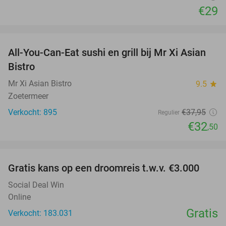
€29
favorite_border
All-You-Can-Eat sushi en grill bij Mr Xi Asian
14%
Bistro
Mr Xi Asian Bistro
9.5
star
Zoetermeer
Verkocht: 895
€37
,95
Regulier
€32
,50
favorite_border
Gratis kans op een droomreis t.w.v. €3.000
Social Deal Win
Online
Gratis
Verkocht: 183.031