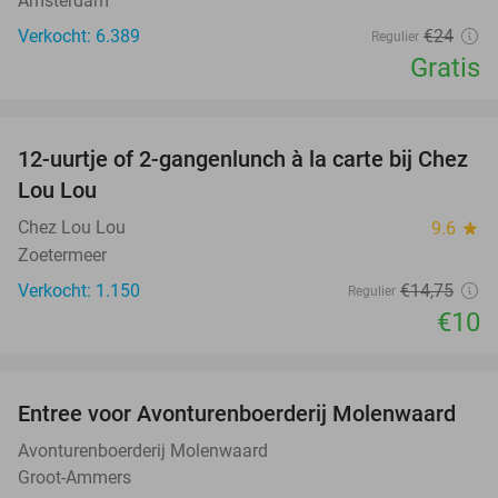
Amsterdam
Verkocht: 6.389
€24
Regulier
Gratis
favorite_border
12-uurtje of 2-gangenlunch à la carte bij Chez
32%
Lou Lou
Chez Lou Lou
9.6
star
Zoetermeer
Verkocht: 1.150
€14
,75
Regulier
€10
favorite_border
Entree voor Avonturenboerderij Molenwaard
27%
Avonturenboerderij Molenwaard
Groot-Ammers