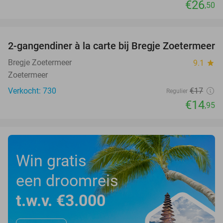
€26
,50
favorite_border
2-gangendiner à la carte bij Bregje Zoetermeer
12%
Bregje Zoetermeer
9.1
star
Zoetermeer
Verkocht: 730
€17
Regulier
€14
,95
Win gratis
een droomreis
t.w.v. €3.000