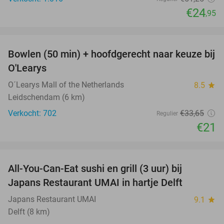
€24
,95
favorite_border
Bowlen (50 min) + hoofdgerecht naar keuze bij
38%
O'Learys
O´Learys Mall of the Netherlands
8.5
star
Leidschendam (6 km)
Verkocht: 702
€33
,65
Regulier
€21
favorite_border
All-You-Can-Eat sushi en grill (3 uur) bij
22%
Japans Restaurant UMAI in hartje Delft
Japans Restaurant UMAI
9.1
star
Delft (8 km)