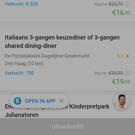
Verkocht: 8.559
€22
,75
Regulier
€16
,50
favorite_border
Italiaans 3-gangen keuzediner of 3-gangen
50%
shared dining-diner
De Pizzabakkers Dagelijkse Groenmarkt
8.6
star
Den Haag (10 km)
Verkocht: 750
€39
,95
Regulier
€19
,95
favorite_border
close
OPEN IN APP
Entree Sprookjesweken Kinderpretpark
39%
Julianatoren
Kinderpretpark Julianatoren
9.4
star
Uitverkocht!
Apeldoorn