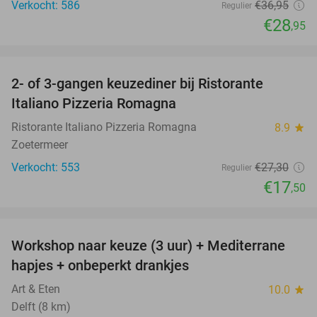
Verkocht: 586
€36
,95
Regulier
€28
,95
favorite_border
2- of 3-gangen keuzediner bij Ristorante
36%
Italiano Pizzeria Romagna
Ristorante Italiano Pizzeria Romagna
8.9
star
Zoetermeer
Verkocht: 553
€27
,30
Regulier
€17
,50
favorite_border
Workshop naar keuze (3 uur) + Mediterrane
54%
hapjes + onbeperkt drankjes
Art & Eten
10.0
star
Delft (8 km)