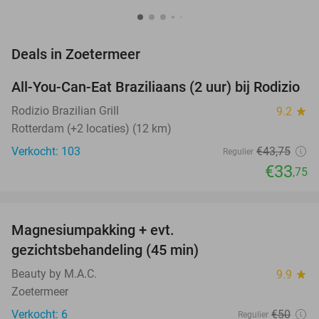
favorite_border
Deals in Zoetermeer
All-You-Can-Eat Braziliaans (2 uur) bij Rodizio
23%
NEW
TODAY
Rodizio Brazilian Grill
9.2
star
Rotterdam (+2 locaties) (12 km)
Verkocht: 103
€43
,75
Regulier
€33
,75
favorite_border
Magnesiumpakking + evt.
42%
gezichtsbehandeling (45 min)
Beauty by M.A.C.
9.9
star
Zoetermeer
Verkocht: 6
€50
Regulier