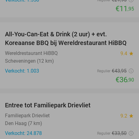
Regulier
€11
,95
favorite_border
All-You-Can-Eat & Drink (2 uur) + evt.
16%
Koreaanse BBQ bij Wereldrestaurant HiBBQ
Wereldrestaurant HiBBQ
9.4
star
Scheveningen (12 km)
Verkocht: 1.003
€43
,95
Regulier
€36
,90
favorite_border
Entree tot Familiepark Drievliet
21%
Familiepark Drievliet
9.2
star
Den Haag (7 km)
Verkocht: 24.878
€33
,50
Regulier