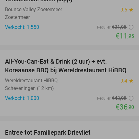
Bounce Valley Zoetermeer
9.6
star
Zoetermeer
Verkocht: 1.550
€21
,95
Regulier
€11
,95
favorite_border
All-You-Can-Eat & Drink (2 uur) + evt.
16%
Koreaanse BBQ bij Wereldrestaurant HiBBQ
Wereldrestaurant HiBBQ
9.4
star
Scheveningen (12 km)
Verkocht: 1.000
€43
,95
Regulier
€36
,90
favorite_border
Entree tot Familiepark Drievliet
21%