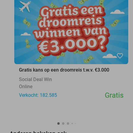
favorite_border
Gratis kans op een droomreis t.w.v. €3.000
Social Deal Win
Online
Gratis
Verkocht: 182.585