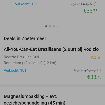
Verkocht: 101
€43
,75
Regulier
€33
,75
favorite_border
Deals in Zoetermeer
All-You-Can-Eat Braziliaans (2 uur) bij Rodizio
23%
NEW
TODAY
Rodizio Brazilian Grill
9.2
star
Rotterdam (+2 locaties) (12 km)
Verkocht: 101
€43
,75
Regulier
€33
,75
favorite_border
Magnesiumpakking + evt.
42%
gezichtsbehandeling (45 min)