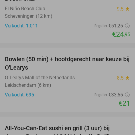
El Niño Beach Club
9.5
star
Scheveningen (12 km)
Verkocht: 1.011
€51
,25
Regulier
€24
,95
favorite_border
Bowlen (50 min) + hoofdgerecht naar keuze bij
38%
O'Learys
O´Learys Mall of the Netherlands
8.5
star
Leidschendam (6 km)
Verkocht: 695
€33
,65
Regulier
€21
favorite_border
All-You-Can-Eat sushi en grill (3 uur) bij
22%