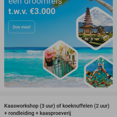
een droomreis
t.w.v. €3.000
Doe mee!
favorite_border
Kaasworkshop (3 uur) of koeknuffelen (2 uur)
45%
+ rondleiding + kaasproeverij