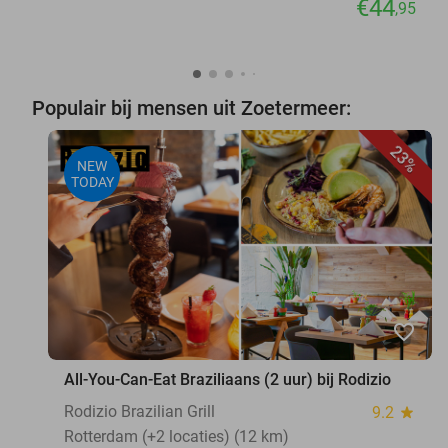
€44
,95
Populair bij mensen uit Zoetermeer:
23%
NEW
TODAY
favorite_border
All-You-Can-Eat Braziliaans (2 uur) bij Rodizio
Rodizio Brazilian Grill
9.2
star
Rotterdam (+2 locaties) (12 km)