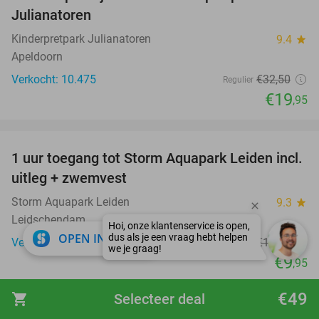
39%
Julianatoren
Kinderpretpark Julianatoren
9.4
star
Apeldoorn
Verkocht: 10.475
€32
,50
Regulier
€19
,95
favorite_border
1 uur toegang tot Storm Aquapark Leiden incl.
38%
uitleg + zwemvest
Storm Aquapark Leiden
9.3
star
Leidschendam
close
OPEN IN APP
Verkocht: 4.483
€15
,95
Regulier
€9
,95
favorite_border
€49
shopping_cart
Selecteer deal