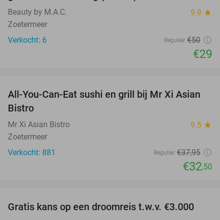
Beauty by M.A.C.
9.9
star
Zoetermeer
Verkocht: 6
€50
Regulier
€29
favorite_border
All-You-Can-Eat sushi en grill bij Mr Xi Asian
14%
Bistro
Mr Xi Asian Bistro
9.5
star
Zoetermeer
Verkocht: 881
€37
,95
Regulier
€32
,50
favorite_border
Gratis kans op een droomreis t.w.v. €3.000