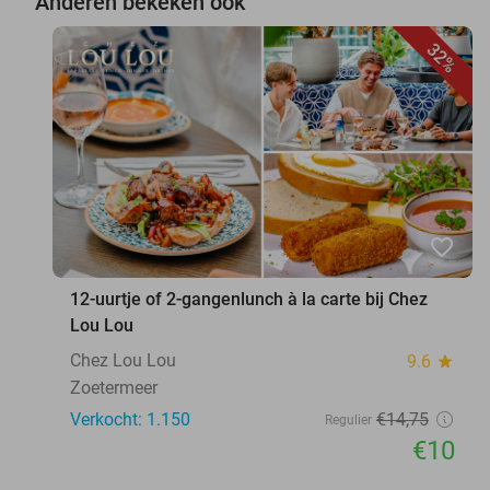
Anderen bekeken ook
32%
favorite_border
12-uurtje of 2-gangenlunch à la carte bij Chez
Lou Lou
Chez Lou Lou
9.6
star
Zoetermeer
Verkocht: 1.150
€14
,75
Regulier
€10