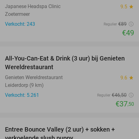
Japanese Headspa Clinic
9.5
star
Zoetermeer
Verkocht: 243
€89
Regulier
€49
favorite_border
All-You-Can-Eat & Drink (3 uur) bij Genieten
19%
Wereldrestaurant
Genieten Wereldrestaurant
9.6
star
Leiderdorp (9 km)
Verkocht: 5.261
€46
,50
Regulier
€37
,50
favorite_border
Entree Bounce Valley (2 uur) + sokken +
46%
verkoelende slush puppy