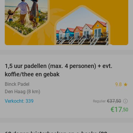
favorite_border
1,5 uur padellen (max. 4 personen) + evt.
53%
koffie/thee en gebak
Binck Padel
9.8
star
Den Haag (8 km)
Verkocht: 339
€37
,50
Regulier
€17
,50
favorite_border