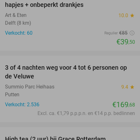
hapjes + onbeperkt drankjes
Art & Eten
10.0
star
Delft (8 km)
Verkocht: 60
€85
Regulier
€39
,50
favorite_border
3 of 4 nachten weg voor 4 tot 6 personen op
de Veluwe
Summio Parc Heihaas
9.4
star
Putten
€169
Verkocht: 2.536
,68
Excl. ca. €1,79 p.p.p.n. en €14 p.p. bedlinnen
favorite_border
High tea (2 uur) bij Grace Rotterdam