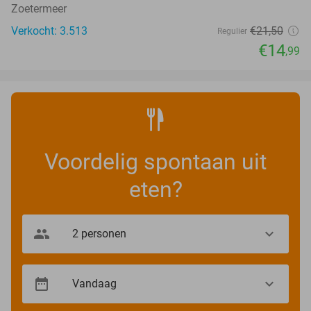
Zoetermeer
Verkocht: 3.513
€21
,50
Regulier
€14
,99
Voordelig spontaan uit
eten?