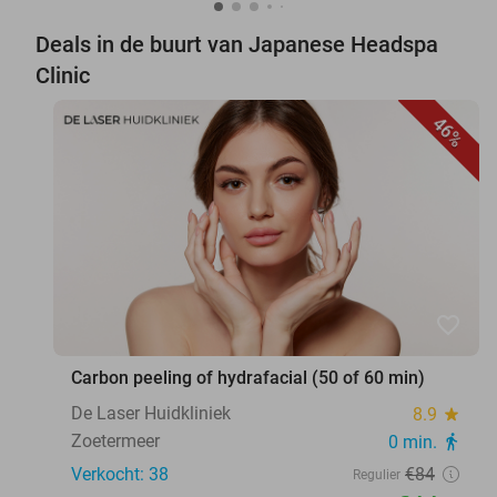
Deals in de buurt van Japanese Headspa
Clinic
46%
favorite_border
Carbon peeling of hydrafacial (50 of 60 min)
De Laser Huidkliniek
8.9
star
Zoetermeer
0 min.
directions_walk
Verkocht: 38
€84
Regulier