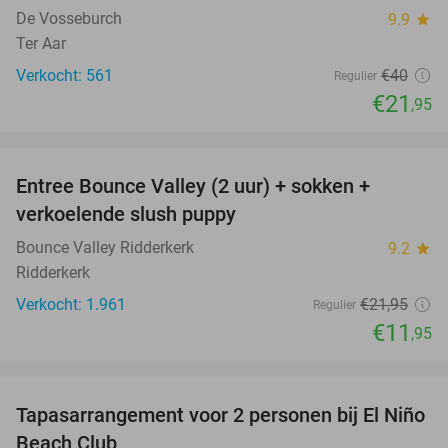
De Vosseburch
9.9
star
Ter Aar
Verkocht: 561
€40
Regulier
€21
,95
favorite_border
Entree Bounce Valley (2 uur) + sokken +
46%
verkoelende slush puppy
Bounce Valley Ridderkerk
9.2
star
Ridderkerk
Verkocht: 1.961
€21
,95
Regulier
€11
,95
favorite_border
Tapasarrangement voor 2 personen bij El Niño
51%
Beach Club