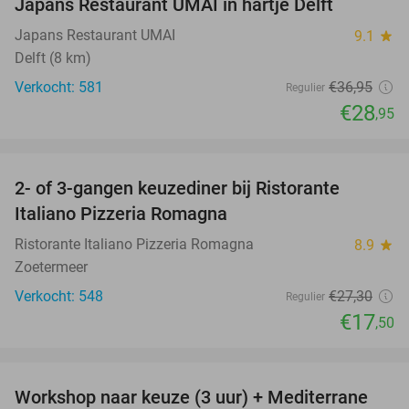
Japans Restaurant UMAI in hartje Delft
Japans Restaurant UMAI
9.1
star
Delft (8 km)
Verkocht: 581
€36
,95
Regulier
€28
,95
favorite_border
2- of 3-gangen keuzediner bij Ristorante
36%
Italiano Pizzeria Romagna
Ristorante Italiano Pizzeria Romagna
8.9
star
Zoetermeer
Verkocht: 548
€27
,30
Regulier
€17
,50
favorite_border
Workshop naar keuze (3 uur) + Mediterrane
54%