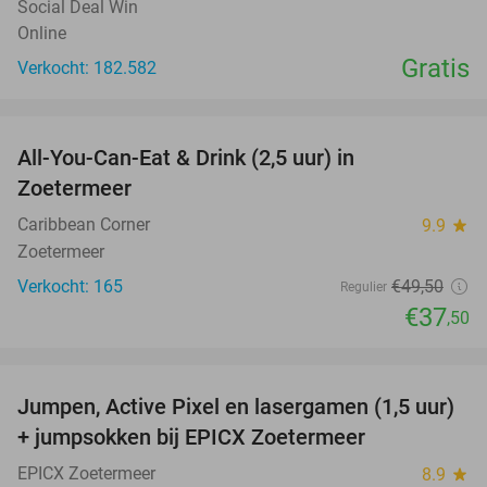
Social Deal Win
Online
Gratis
Verkocht: 182.582
favorite_border
All-You-Can-Eat & Drink (2,5 uur) in
24%
Zoetermeer
Caribbean Corner
9.9
star
Zoetermeer
Verkocht: 165
€49
,50
Regulier
€37
,50
favorite_border
Jumpen, Active Pixel en lasergamen (1,5 uur)
30%
+ jumpsokken bij EPICX Zoetermeer
EPICX Zoetermeer
8.9
star