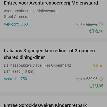
Entree voor Avonturenboerderij Molenwaard
27%
Avonturenboerderij Molenwaard
Groot-Ammers
Verkocht: 8.531
€22
,75
Regulier
€16
,50
favorite_border
Italiaans 3-gangen keuzediner of 3-gangen
50%
shared dining-diner
De Pizzabakkers Dagelijkse Groenmarkt
8.6
star
Den Haag (10 km)
Verkocht: 750
€39
,95
Regulier
€19
,95
favorite_border
Entree Sprookjesweken Kinderpretpark