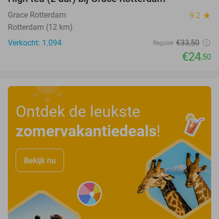
27%
Grace Rotterdam
9.2
star
Rotterdam (12 km)
Verkocht: 1.094
€33
,50
Regulier
€24
,50
Ontdek de leukste
zomervakantiedeals
!
Bekijk nu