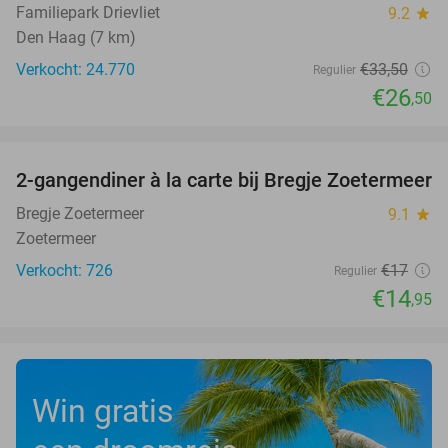
Familiepark Drievliet
9.2
star
Den Haag (7 km)
Verkocht: 24.770
€33
,50
Regulier
€26
,50
favorite_border
2-gangendiner à la carte bij Bregje Zoetermeer
12%
Bregje Zoetermeer
9.1
star
Zoetermeer
Verkocht: 726
€17
Regulier
€14
,95
Win gratis