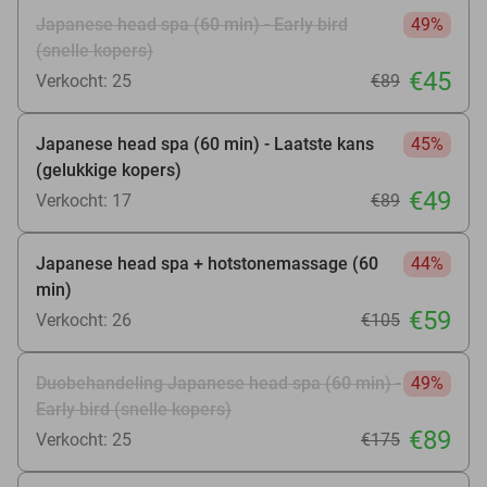
Japanese head spa (60 min) - Early bird
49%
(snelle kopers)
€45
Verkocht: 25
€89
Japanese head spa (60 min) - Laatste kans
45%
(gelukkige kopers)
€49
Verkocht: 17
€89
Japanese head spa + hotstonemassage (60
44%
min)
€59
Verkocht: 26
€105
Duobehandeling Japanese head spa (60 min) -
49%
Early bird (snelle kopers)
€89
Verkocht: 25
€175