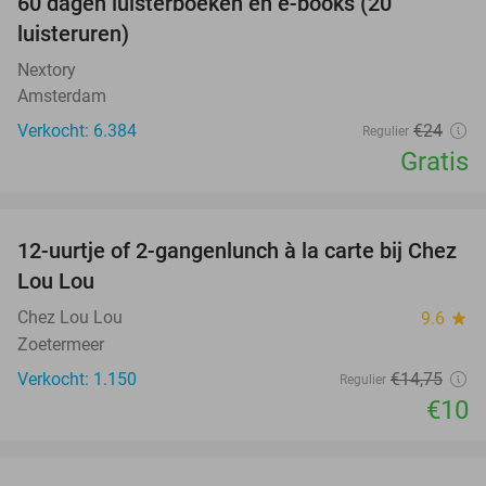
100%
60 dagen luisterboeken en e-books (20
luisteruren)
Nextory
Amsterdam
Verkocht: 6.384
€24
Regulier
Gratis
favorite_border
12-uurtje of 2-gangenlunch à la carte bij Chez
32%
Lou Lou
Chez Lou Lou
9.6
star
Zoetermeer
Verkocht: 1.150
€14
,75
Regulier
€10
favorite_border