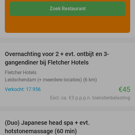
Zoek Restaurant
favorite_border
Overnachting voor 2 + evt. ontbijt en 3-
gangendiner bij Fletcher Hotels
Fletcher Hotels
Leidschendam (+ meerdere locaties) (6 km)
€45
Verkocht: 17.956
Excl. ca. €3 p.p.p.n. toeristenbelasting
favorite_border
(Duo) Japanese head spa + evt.
45%
hotstonemassage (60 min)