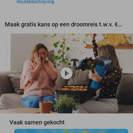
Routebeschrijving
Maak gratis kans op een droomreis t.w.v. €3.000!
play_circle
Vaak samen gekocht