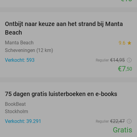
favorite_border
Ontbijt naar keuze aan het strand bij Manta
50%
Beach
Manta Beach
9.6
star
Scheveningen (12 km)
Verkocht: 593
€14
,95
Regulier
€7
,50
favorite_border
100%
75 dagen gratis luisterboeken en e-books
BookBeat
Stockholm
Verkocht: 39.291
€22
,47
Regulier
Gratis