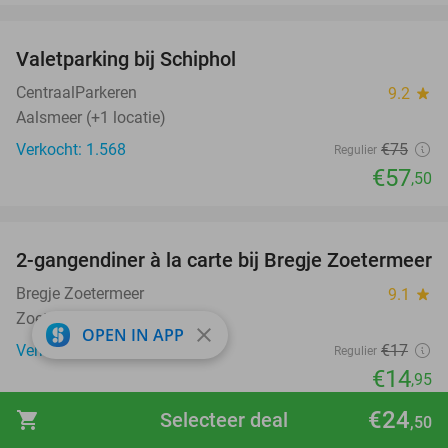
favorite_border
Valetparking bij Schiphol
23%
CentraalParkeren
9.2
star
Aalsmeer (+1 locatie)
Verkocht: 1.568
€75
Regulier
€57
,50
favorite_border
2-gangendiner à la carte bij Bregje Zoetermeer
12%
Bregje Zoetermeer
9.1
star
Zoetermeer
close
OPEN IN APP
Verkocht: 739
€17
Regulier
€14
,95
favorite_border
€24
shopping_cart
Selecteer deal
,50