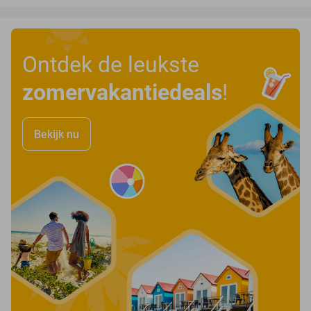
Ontdek de leukste
zomervakantiedeals
!
Bekijk nu