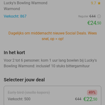
Lucky's Bowling Warmond
9.7
star
Warmond
Verkocht: 867
€44
Regulier
€24
,50
Dagelijks om middernacht nieuwe Social Deals. Wees
snel, op = op!
In het kort
Voor 2 tot 6 personen: kom 1 uur lang bowlen bij Lucky's
Bowling Warmond: inclusief 10 stuks bittergarnituur
Selecteer jouw deal
Early bird (snelle kopers)
49%
€22
Verkocht: 500
€44
,50