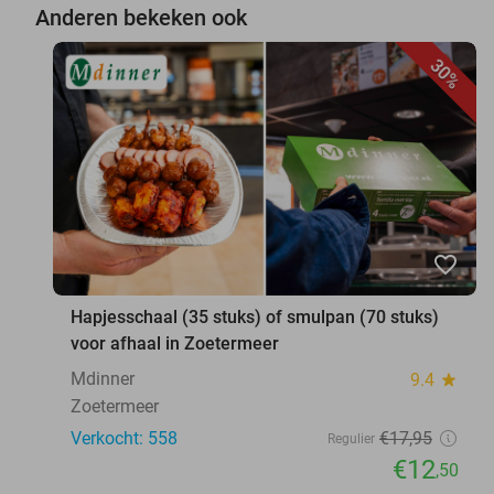
Anderen bekeken ook
30%
favorite_border
Hapjesschaal (35 stuks) of smulpan (70 stuks)
voor afhaal in Zoetermeer
Mdinner
9.4
star
Zoetermeer
Verkocht: 558
€17
,95
Regulier
€12
,50