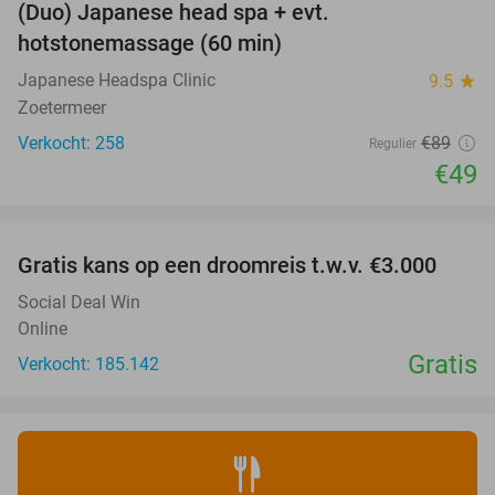
(Duo) Japanese head spa + evt.
45%
hotstonemassage (60 min)
Japanese Headspa Clinic
9.5
star
Zoetermeer
Verkocht: 258
€89
Regulier
€49
favorite_border
Gratis kans op een droomreis t.w.v. €3.000
Social Deal Win
Online
Gratis
Verkocht: 185.142