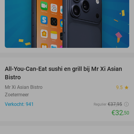
favorite_border
All-You-Can-Eat sushi en grill bij Mr Xi Asian
14%
Bistro
Mr Xi Asian Bistro
9.5
star
Zoetermeer
Verkocht: 941
€37
,95
Regulier
€32
,50
favorite_border