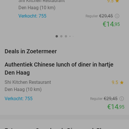
Shi Kitchen Restaurant
9.5
star
Den Haag (10 km)
Verkocht: 755
€29
,45
Regulier
€14
,95
favorite_border
Deals in Zoetermeer
Authentiek Chinese lunch of diner in hartje
49%
Den Haag
Shi Kitchen Restaurant
9.5
star
Den Haag (10 km)
Verkocht: 755
€29
,45
Regulier
€14
,95
favorite_border