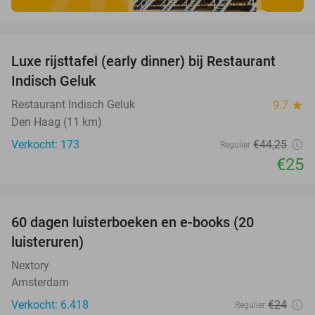
favorite_border
Luxe rijsttafel (early dinner) bij Restaurant
44%
Indisch Geluk
Restaurant Indisch Geluk
9.7
star
Den Haag (11 km)
Verkocht: 173
€44
,25
Regulier
€25
favorite_border
100%
60 dagen luisterboeken en e-books (20
luisteruren)
Nextory
Amsterdam
Verkocht: 6.418
€24
Regulier