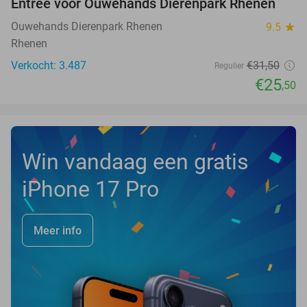
Entree voor Ouwehands Dierenpark Rhenen
19%
NEW
TODAY
Ouwehands Dierenpark Rhenen
9.5
star
Rhenen
Verkocht: 3.487
€31
,50
Regulier
€25
,50
Win vandaag een gratis
iPhone 17 Pro
Meer info