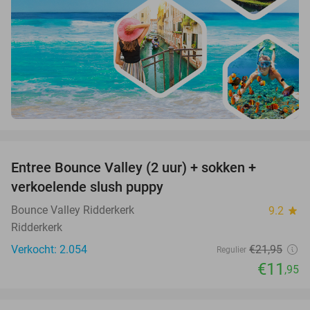
favorite_border
Entree Bounce Valley (2 uur) + sokken +
46%
verkoelende slush puppy
Bounce Valley Ridderkerk
9.2
star
Ridderkerk
Verkocht: 2.054
€21
,95
Regulier
€11
,95
favorite_border