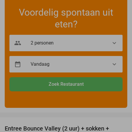
Voordelig spontaan uit
eten?
Zoek Restaurant
favorite_border
Entree Bounce Valley (2 uur) + sokken +
46%