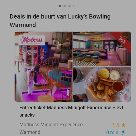
Deals in de buurt van Lucky's Bowling
Warmond
36%
favorite_border
Entreeticket Madness Minigolf Experience + evt.
snacks
Madness Minigolf Experience
9.5
star
Warmond
0 min.
directions_walk