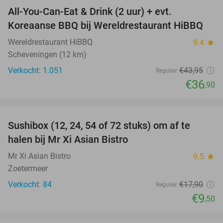
All-You-Can-Eat & Drink (2 uur) + evt.
16%
Koreaanse BBQ bij Wereldrestaurant HiBBQ
Wereldrestaurant HiBBQ
9.4
star
Scheveningen (12 km)
Verkocht: 1.051
€43
,95
Regulier
€36
,90
favorite_border
Sushibox (12, 24, 54 of 72 stuks) om af te
47%
halen bij Mr Xi Asian Bistro
Mr Xi Asian Bistro
9.5
star
Zoetermeer
Verkocht: 84
€17
,90
Regulier
€9
,50
favorite_border