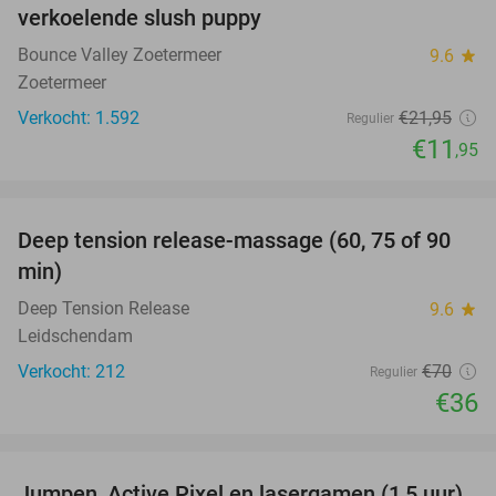
verkoelende slush puppy
Bounce Valley Zoetermeer
9.6
star
Zoetermeer
Verkocht: 1.592
€21
,95
Regulier
€11
,95
favorite_border
Deep tension release-massage (60, 75 of 90
49%
min)
Deep Tension Release
9.6
star
Leidschendam
Verkocht: 212
€70
Regulier
€36
favorite_border
Jumpen, Active Pixel en lasergamen (1,5 uur)