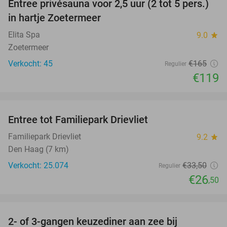
Entree privésauna voor 2,5 uur (2 tot 5 pers.)
28%
in hartje Zoetermeer
Elita Spa
9.0
star
Zoetermeer
Verkocht: 45
€165
Regulier
€119
favorite_border
Entree tot Familiepark Drievliet
21%
Familiepark Drievliet
9.2
star
Den Haag (7 km)
Verkocht: 25.074
€33
,50
Regulier
€26
,50
favorite_border
2- of 3-gangen keuzediner aan zee bij
47%