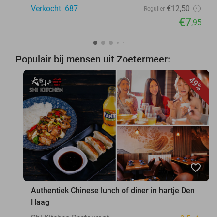
Verkocht: 687
€12
,50
Regulier
€7
,95
Populair bij mensen uit Zoetermeer:
49%
favorite_border
Authentiek Chinese lunch of diner in hartje Den
Haag