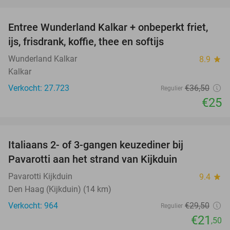
favorite_border
Entree Wunderland Kalkar + onbeperkt friet,
32%
ijs, frisdrank, koffie, thee en softijs
Wunderland Kalkar
8.9
star
Kalkar
Verkocht: 27.723
€36
,50
Regulier
€25
favorite_border
Italiaans 2- of 3-gangen keuzediner bij
27%
Pavarotti aan het strand van Kijkduin
Pavarotti Kijkduin
9.4
star
Den Haag (Kijkduin) (14 km)
Verkocht: 964
€29
,50
Regulier
€21
,50