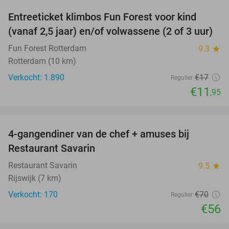
Entreeticket klimbos Fun Forest voor kind
30%
(vanaf 2,5 jaar) en/of volwassene (2 of 3 uur)
Fun Forest Rotterdam
9.3
star
Rotterdam (10 km)
Verkocht: 1.890
€17
Regulier
€11
,95
favorite_border
4-gangendiner van de chef + amuses bij
20%
Restaurant Savarin
Restaurant Savarin
9.5
star
Rijswijk (7 km)
Verkocht: 170
€70
Regulier
€56
favorite_border