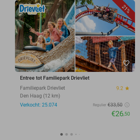
21%
favorite_border
Entree tot Familiepark Drievliet
Familiepark Drievliet
9.2
star
Den Haag (12 km)
Verkocht: 25.074
€33
,50
Regulier
€26
,50