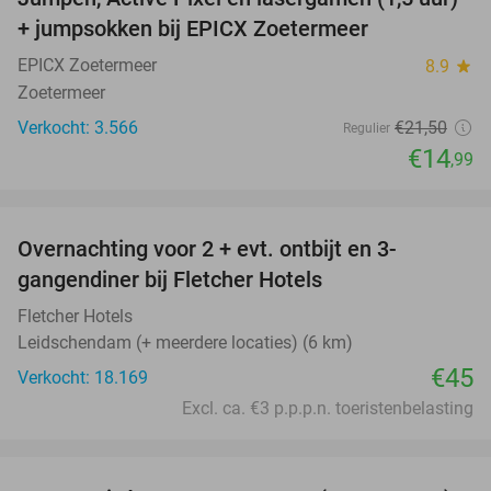
30%
+ jumpsokken bij EPICX Zoetermeer
EPICX Zoetermeer
8.9
star
Zoetermeer
Verkocht: 3.566
€21
,50
Regulier
€14
,99
favorite_border
Overnachting voor 2 + evt. ontbijt en 3-
gangendiner bij Fletcher Hotels
Fletcher Hotels
Leidschendam (+ meerdere locaties) (6 km)
€45
Verkocht: 18.169
Excl. ca. €3 p.p.p.n. toeristenbelasting
favorite_border