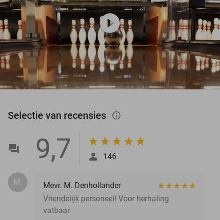
play_circle
Selectie van recensies
info_outlined
9,7
146
M.
Mevr. M. Denhollander
Vriendelijk personeel! Voor herhaling
vatbaar