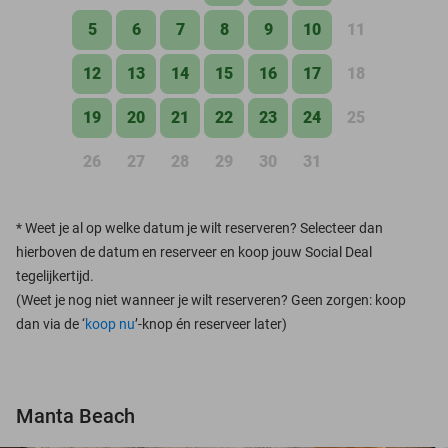
5
6
7
8
9
10
11
12
13
14
15
16
17
18
19
20
21
22
23
24
25
26
27
28
29
30
31
*
Weet je al op welke datum je wilt reserveren? Selecteer dan
hierboven de datum en reserveer en koop jouw Social Deal
tegelijkertijd.
(Weet je nog niet wanneer je wilt reserveren? Geen zorgen: koop
dan via de ‘
koop nu
’-knop én reserveer later)
Manta Beach