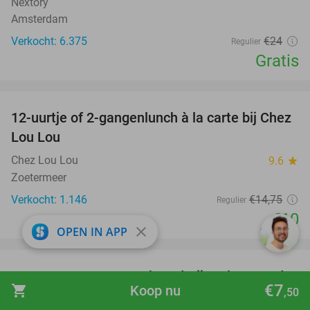
Nextory
Amsterdam
Verkocht: 6.375
€24
Regulier
Gratis
favorite_border
12-uurtje of 2-gangenlunch à la carte bij Chez
32%
Lou Lou
Chez Lou Lou
9.6
star
Zoetermeer
Verkocht: 1.146
€14
,75
Regulier
€10
close
OPEN IN APP
favorite_border
Entree voor Avonturenboerderij Molenwaard
27%
€7
shopping_cart
Koop nu
,50
Avonturenboerderij Molenwaard