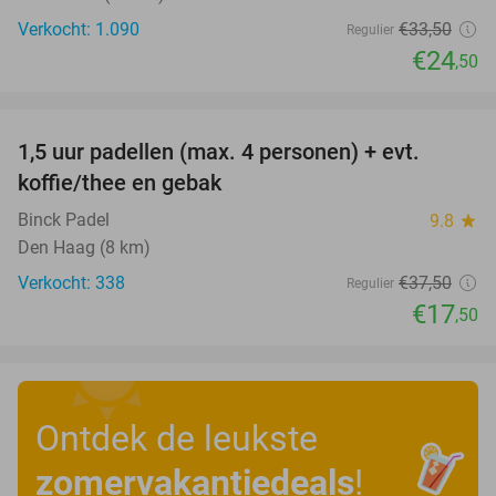
Verkocht: 1.090
€33
,50
Regulier
€24
,50
favorite_border
1,5 uur padellen (max. 4 personen) + evt.
53%
koffie/thee en gebak
Binck Padel
9.8
star
Den Haag (8 km)
Verkocht: 338
€37
,50
Regulier
€17
,50
Ontdek de leukste
zomervakantiedeals
!