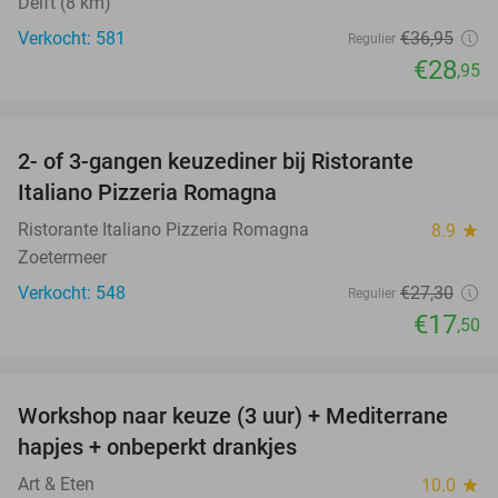
Delft (8 km)
Verkocht: 581
€36
,95
Regulier
€28
,95
favorite_border
2- of 3-gangen keuzediner bij Ristorante
36%
Italiano Pizzeria Romagna
Ristorante Italiano Pizzeria Romagna
8.9
star
Zoetermeer
Verkocht: 548
€27
,30
Regulier
€17
,50
favorite_border
Workshop naar keuze (3 uur) + Mediterrane
54%
hapjes + onbeperkt drankjes
Art & Eten
10.0
star