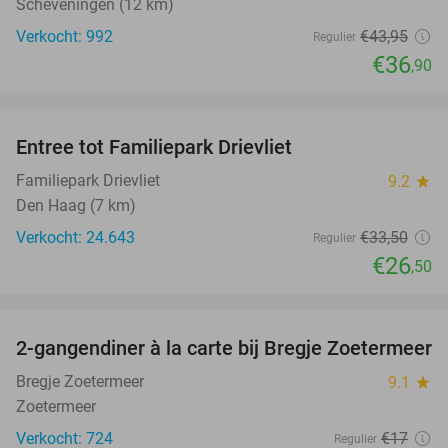
Scheveningen (12 km)
Verkocht: 992
€43
,95
Regulier
€36
,90
favorite_border
Entree tot Familiepark Drievliet
21%
Familiepark Drievliet
9.2
star
Den Haag (7 km)
Verkocht: 24.643
€33
,50
Regulier
€26
,50
favorite_border
2-gangendiner à la carte bij Bregje Zoetermeer
12%
Bregje Zoetermeer
9.1
star
Zoetermeer
Verkocht: 724
€17
Regulier