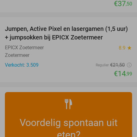
€37
,50
favorite_border
Jumpen, Active Pixel en lasergamen (1,5 uur)
30%
+ jumpsokken bij EPICX Zoetermeer
EPICX Zoetermeer
8.9
star
Zoetermeer
Verkocht: 3.509
€21
,50
Regulier
€14
,99
Voordelig spontaan uit
eten?