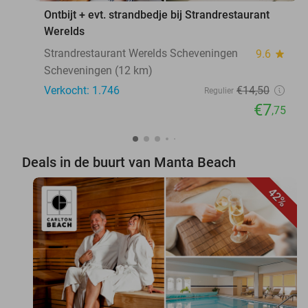
Ontbijt + evt. strandbedje bij Strandrestaurant
Werelds
Strandrestaurant Werelds Scheveningen
9.6
star
Scheveningen (12 km)
Verkocht: 1.746
€14
,50
Regulier
€7
,75
Deals in de buurt van Manta Beach
42%