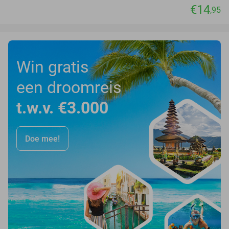
€14
,95
Win gratis
een droomreis
t.w.v. €3.000
Doe mee!