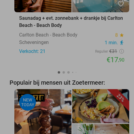
favorite_border
Saunadag + evt. zonnebank + drankje bij Carlton
Beach - Beach Body
Carlton Beach - Beach Body
8
star
Scheveningen
1 min.
directions_walk
Verkocht: 21
€31
Regulier
€17
,90
Populair bij mensen uit Zoetermeer:
23%
NEW
TODAY