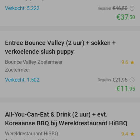
Verkocht: 5.222
€46
,50
Regulier
€37
,50
favorite_border
Entree Bounce Valley (2 uur) + sokken +
46%
verkoelende slush puppy
Bounce Valley Zoetermeer
9.6
star
Zoetermeer
Verkocht: 1.502
€21
,95
Regulier
€11
,95
favorite_border
All-You-Can-Eat & Drink (2 uur) + evt.
16%
Koreaanse BBQ bij Wereldrestaurant HiBBQ
Wereldrestaurant HiBBQ
9.4
star