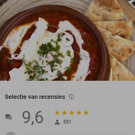
play_circle
Selectie van recensies
info_outlined
9,6
551