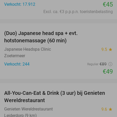
€45
Verkocht: 17.912
Excl. ca. €3 p.p.p.n. toeristenbelasting
favorite_border
(Duo) Japanese head spa + evt.
45%
hotstonemassage (60 min)
Japanese Headspa Clinic
9.5
star
Zoetermeer
Verkocht: 244
€89
Regulier
€49
favorite_border
All-You-Can-Eat & Drink (3 uur) bij Genieten
19%
Wereldrestaurant
Genieten Wereldrestaurant
9.6
star
Leiderdorp (9 km)