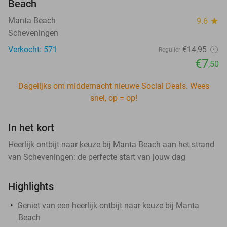
Beach
Manta Beach
9.6
star
Scheveningen
Verkocht: 571
€14
,95
Regulier
€7
,50
Dagelijks om middernacht nieuwe Social Deals. Wees
snel, op = op!
In het kort
Heerlijk ontbijt naar keuze bij Manta Beach aan het strand
van Scheveningen: de perfecte start van jouw dag
Highlights
Geniet van een heerlijk ontbijt naar keuze bij Manta
Beach