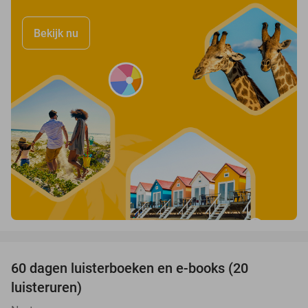
Bekijk nu
favorite_border
100%
60 dagen luisterboeken en e-books (20
luisteruren)