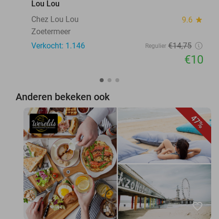
Lou Lou
Chez Lou Lou
9.6
star
Zoetermeer
Verkocht: 1.146
€14
,75
Regulier
€10
Anderen bekeken ook
47%
favorite_border