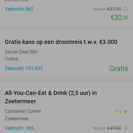
Verkocht: 862
€37
,95
Regulier
€32
,50
favorite_border
Gratis kans op een droomreis t.w.v. €3.000
Social Deal Win
Online
Gratis
Verkocht: 181.932
favorite_border
All-You-Can-Eat & Drink (2,5 uur) in
24%
Zoetermeer
Caribbean Corner
9.9
star
Zoetermeer
Verkocht: 165
€49
,50
Regulier