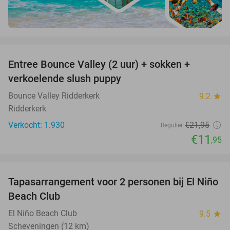
favorite_border
Entree Bounce Valley (2 uur) + sokken +
46%
verkoelende slush puppy
Bounce Valley Ridderkerk
9.2
star
Ridderkerk
Verkocht: 1.930
€21
,95
Regulier
€11
,95
favorite_border
Tapasarrangement voor 2 personen bij El Niño
51%
Beach Club
El Niño Beach Club
9.5
star
Scheveningen (12 km)