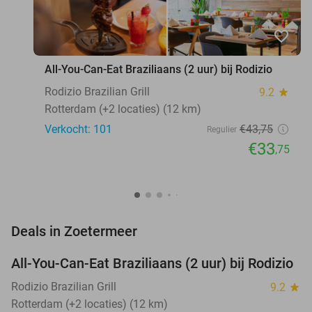
favorite_border
All-You-Can-Eat Braziliaans (2 uur) bij Rodizio
Rodizio Brazilian Grill
9.2
star
Rotterdam (+2 locaties) (12 km)
Verkocht: 101
€43
,75
Regulier
€33
,75
favorite_border
Deals in Zoetermeer
All-You-Can-Eat Braziliaans (2 uur) bij Rodizio
23%
NEW
TODAY
Rodizio Brazilian Grill
9.2
star
Rotterdam (+2 locaties) (12 km)