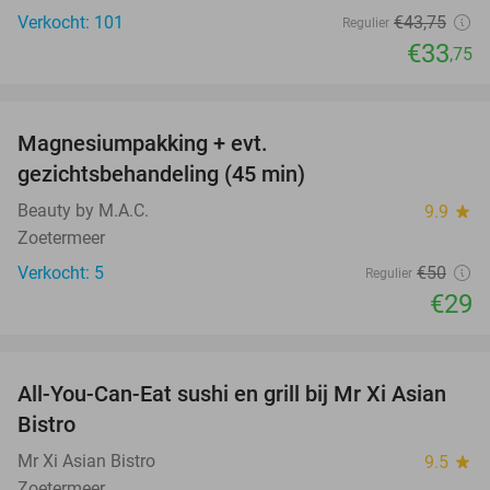
Verkocht: 101
€43
,75
Regulier
€33
,75
favorite_border
Magnesiumpakking + evt.
42%
gezichtsbehandeling (45 min)
Beauty by M.A.C.
9.9
star
Zoetermeer
Verkocht: 5
€50
Regulier
€29
favorite_border
All-You-Can-Eat sushi en grill bij Mr Xi Asian
14%
Bistro
Mr Xi Asian Bistro
9.5
star
Zoetermeer