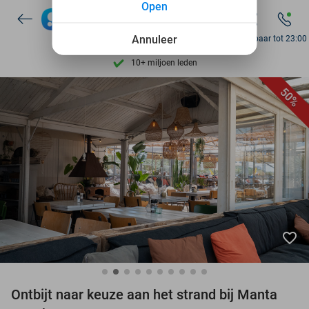
Open
7 dagen per week beschikbaar
Annuleer
10+ miljoen leden
Bereikbaar tot 23:00
9,4
op basis van
205.797 reviews
Ontdek 15.000+ deals
50%
7 dagen per week beschikbaar
10+ miljoen leden
favorite_border
Ontbijt naar keuze aan het strand bij Manta