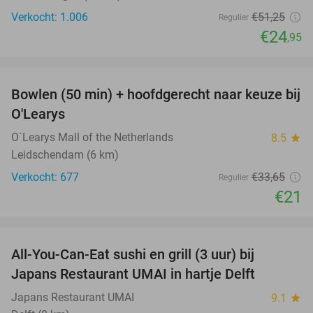
Verkocht: 1.006
€51
,25
Regulier
€24
,95
favorite_border
Bowlen (50 min) + hoofdgerecht naar keuze bij
38%
O'Learys
O´Learys Mall of the Netherlands
8.5
star
Leidschendam (6 km)
Verkocht: 677
€33
,65
Regulier
€21
favorite_border
All-You-Can-Eat sushi en grill (3 uur) bij
22%
Japans Restaurant UMAI in hartje Delft
Japans Restaurant UMAI
9.1
star