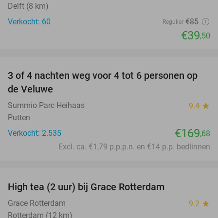
Delft (8 km)
Verkocht: 60
€85
Regulier
€39
,50
favorite_border
3 of 4 nachten weg voor 4 tot 6 personen op
de Veluwe
Summio Parc Heihaas
9.4
star
Putten
€169
Verkocht: 2.535
,68
Excl. ca. €1,79 p.p.p.n. en €14 p.p. bedlinnen
favorite_border
High tea (2 uur) bij Grace Rotterdam
27%
Grace Rotterdam
9.2
star
Rotterdam (12 km)