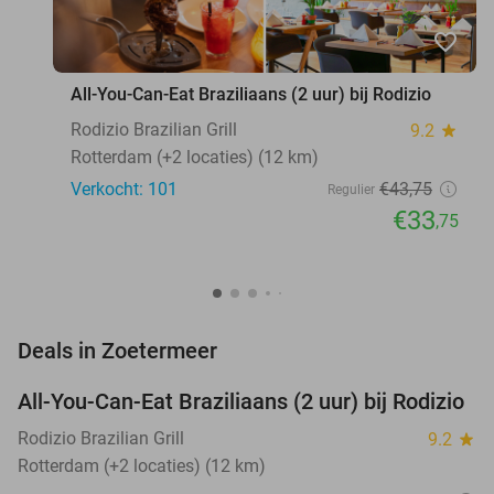
favorite_border
All-You-Can-Eat Braziliaans (2 uur) bij Rodizio
Rodizio Brazilian Grill
9.2
star
Rotterdam (+2 locaties) (12 km)
Verkocht: 101
€43
,75
Regulier
€33
,75
favorite_border
Deals in Zoetermeer
All-You-Can-Eat Braziliaans (2 uur) bij Rodizio
23%
NEW
TODAY
Rodizio Brazilian Grill
9.2
star
Rotterdam (+2 locaties) (12 km)