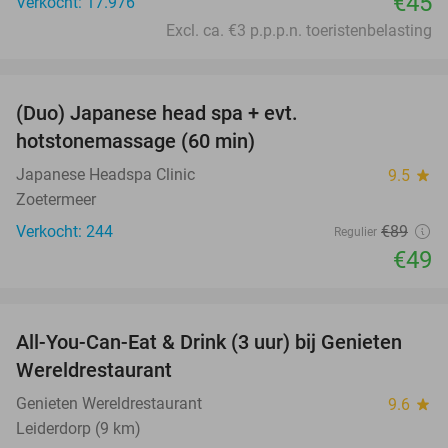
€45
Verkocht: 17.976
Excl. ca. €3 p.p.p.n. toeristenbelasting
favorite_border
(Duo) Japanese head spa + evt.
45%
hotstonemassage (60 min)
Japanese Headspa Clinic
9.5
star
Zoetermeer
Verkocht: 244
€89
Regulier
€49
favorite_border
All-You-Can-Eat & Drink (3 uur) bij Genieten
19%
Wereldrestaurant
Genieten Wereldrestaurant
9.6
star
Leiderdorp (9 km)