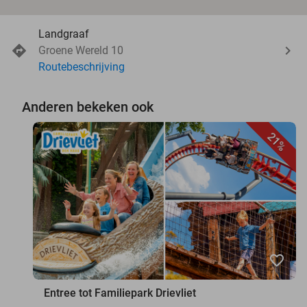
Landgraaf
Groene Wereld 10
Routebeschrijving
Anderen bekeken ook
21%
favorite_border
Entree tot Familiepark Drievliet