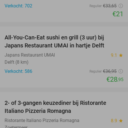
Verkocht: 702
€33
,65
Regulier
€21
favorite_border
All-You-Can-Eat sushi en grill (3 uur) bij
22%
Japans Restaurant UMAI in hartje Delft
Japans Restaurant UMAI
9.1
star
Delft (8 km)
Verkocht: 586
€36
,95
Regulier
€28
,95
favorite_border
2- of 3-gangen keuzediner bij Ristorante
36%
Italiano Pizzeria Romagna
Ristorante Italiano Pizzeria Romagna
8.9
star
Zoetermeer