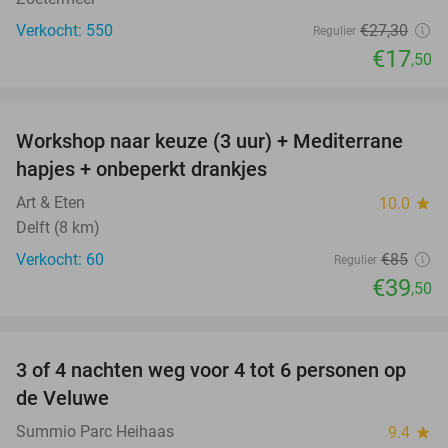
Verkocht: 550
€27
,30
Regulier
€17
,50
favorite_border
Workshop naar keuze (3 uur) + Mediterrane
54%
hapjes + onbeperkt drankjes
Art & Eten
10.0
star
Delft (8 km)
Verkocht: 60
€85
Regulier
€39
,50
favorite_border
3 of 4 nachten weg voor 4 tot 6 personen op
de Veluwe
Summio Parc Heihaas
9.4
star