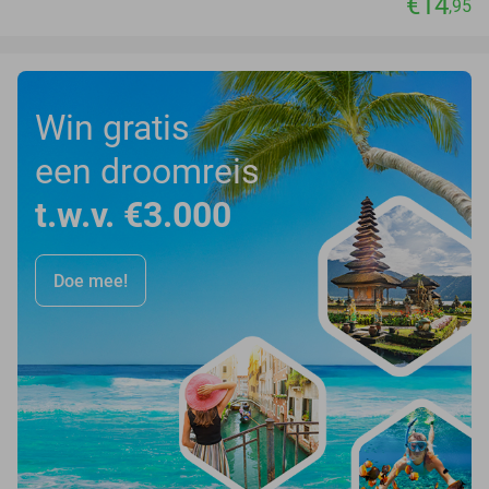
€14
,95
Win gratis
een droomreis
t.w.v. €3.000
Doe mee!