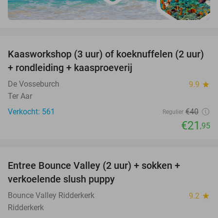
favorite_border
Kaasworkshop (3 uur) of koeknuffelen (2 uur)
45%
+ rondleiding + kaasproeverij
De Vosseburch
9.9
star
Ter Aar
Verkocht: 561
€40
Regulier
€21
,95
favorite_border
Entree Bounce Valley (2 uur) + sokken +
46%
verkoelende slush puppy
Bounce Valley Ridderkerk
9.2
star
Ridderkerk