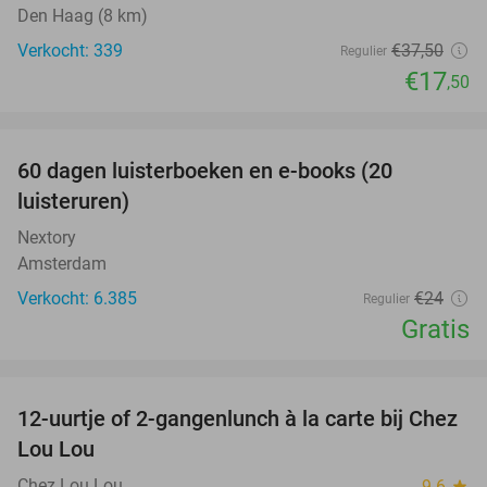
Den Haag (8 km)
Verkocht: 339
€37
,50
Regulier
€17
,50
favorite_border
100%
60 dagen luisterboeken en e-books (20
luisteruren)
Nextory
Amsterdam
Verkocht: 6.385
€24
Regulier
Gratis
favorite_border
12-uurtje of 2-gangenlunch à la carte bij Chez
32%
Lou Lou
Chez Lou Lou
9.6
star