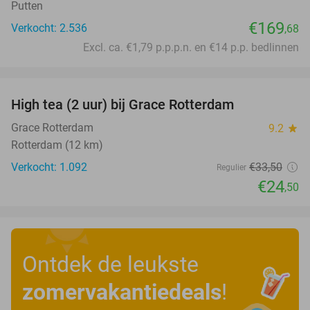
Putten
€169
Verkocht: 2.536
,68
Excl. ca. €1,79 p.p.p.n. en €14 p.p. bedlinnen
favorite_border
High tea (2 uur) bij Grace Rotterdam
27%
Grace Rotterdam
9.2
star
Rotterdam (12 km)
Verkocht: 1.092
€33
,50
Regulier
€24
,50
Ontdek de leukste
zomervakantiedeals
!