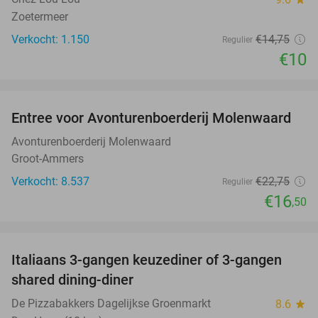
Zoetermeer
Verkocht: 1.150
€14
,75
Regulier
€10
favorite_border
Entree voor Avonturenboerderij Molenwaard
27%
Avonturenboerderij Molenwaard
Groot-Ammers
Verkocht: 8.537
€22
,75
Regulier
€16
,50
favorite_border
Italiaans 3-gangen keuzediner of 3-gangen
50%
shared dining-diner
De Pizzabakkers Dagelijkse Groenmarkt
8.6
star