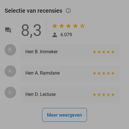
Selectie van recensies
info_outlined
8,3
6.079
B.
Herr B. Immeker
A.
Herr A. Ramdane
D.
Herr D. Lecluse
Meer weergeven