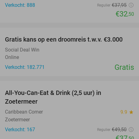
Verkocht: 888
€37
,95
Regulier
€32
,50
favorite_border
Gratis kans op een droomreis t.w.v. €3.000
Social Deal Win
Online
Gratis
Verkocht: 182.771
favorite_border
All-You-Can-Eat & Drink (2,5 uur) in
24%
Zoetermeer
Caribbean Corner
9.9
star
Zoetermeer
Verkocht: 167
€49
,50
Regulier
€37
,50