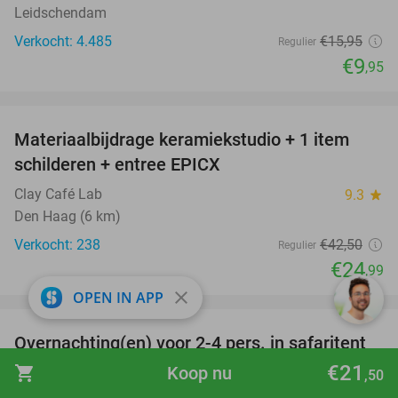
Leidschendam
Verkocht: 4.485
€15
,95
Regulier
€9
,95
favorite_border
Materiaalbijdrage keramiekstudio + 1 item
41%
schilderen + entree EPICX
Clay Café Lab
9.3
star
Den Haag (6 km)
Verkocht: 238
€42
,50
Regulier
€24
,99
close
favorite_border
OPEN IN APP
Overnachting(en) voor 2-4 pers. in safaritent
39%
of pipowagen + welkomstpakket
€21
shopping_cart
Koop nu
,50
Buytenplaets Suydersee
star