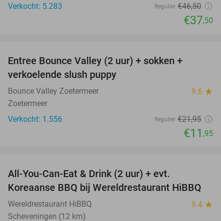
Verkocht: 5.283
€46
,50
Regulier
€37
,50
favorite_border
Entree Bounce Valley (2 uur) + sokken +
46%
verkoelende slush puppy
Bounce Valley Zoetermeer
9.6
star
Zoetermeer
Verkocht: 1.556
€21
,95
Regulier
€11
,95
favorite_border
All-You-Can-Eat & Drink (2 uur) + evt.
16%
Koreaanse BBQ bij Wereldrestaurant HiBBQ
Wereldrestaurant HiBBQ
9.4
star
Scheveningen (12 km)