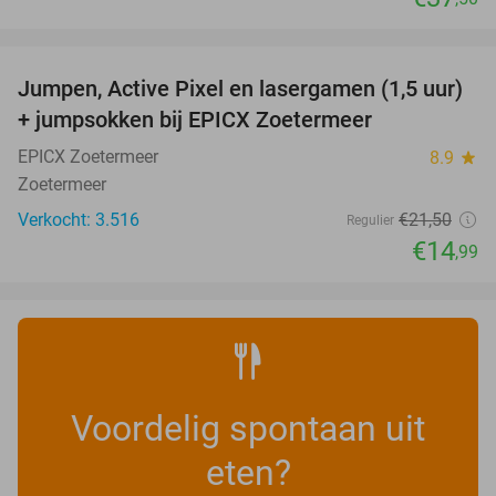
favorite_border
Jumpen, Active Pixel en lasergamen (1,5 uur)
30%
+ jumpsokken bij EPICX Zoetermeer
EPICX Zoetermeer
8.9
star
Zoetermeer
Verkocht: 3.516
€21
,50
Regulier
€14
,99
Voordelig spontaan uit
eten?