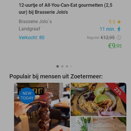
12-uurtje of All-You-Can-Eat gourmetten (2,5
uur) bij Brasserie Jolo's
Brasserie Jolo´s
9.5
star
Landgraaf
11 min.
directions_walk
Verkocht: 80
€12
,95
Regulier
€9
,95
Populair bij mensen uit Zoetermeer:
23%
NEW
TODAY