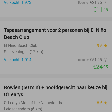
Verkocht: 1.973
€21
,95
Regulier
€11
,95
favorite_border
Tapasarrangement voor 2 personen bij El Niño
51%
Beach Club
El Niño Beach Club
9.5
star
Scheveningen (12 km)
Verkocht: 1.014
€51
,25
Regulier
€24
,95
favorite_border
Bowlen (50 min) + hoofdgerecht naar keuze bij
38%
O'Learys
O´Learys Mall of the Netherlands
8.5
star
Leidschendam (6 km)