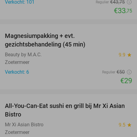
Verkocht: 101
€43
,75
Regulier
€33
,75
favorite_border
Magnesiumpakking + evt.
42%
gezichtsbehandeling (45 min)
Beauty by M.A.C.
9.9
star
Zoetermeer
Verkocht: 6
€50
Regulier
€29
favorite_border
All-You-Can-Eat sushi en grill bij Mr Xi Asian
14%
Bistro
Mr Xi Asian Bistro
9.5
star
Zoetermeer