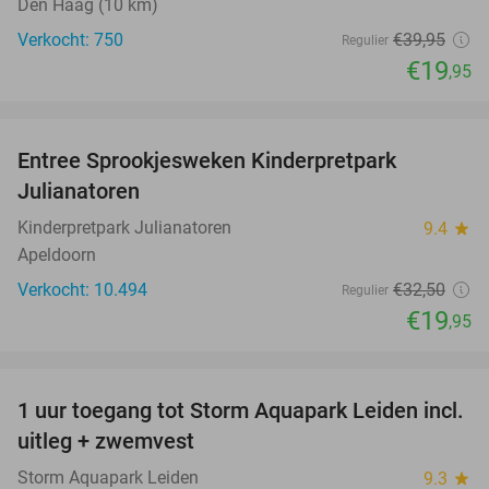
Den Haag (10 km)
Verkocht: 750
€39
,95
Regulier
€19
,95
favorite_border
Entree Sprookjesweken Kinderpretpark
39%
Julianatoren
Kinderpretpark Julianatoren
9.4
star
Apeldoorn
Verkocht: 10.494
€32
,50
Regulier
€19
,95
favorite_border
1 uur toegang tot Storm Aquapark Leiden incl.
38%
uitleg + zwemvest
Storm Aquapark Leiden
9.3
star