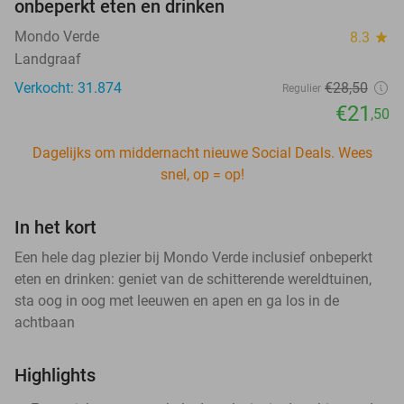
onbeperkt eten en drinken
Mondo Verde
8.3
star
Landgraaf
Verkocht: 31.874
€28
,50
Regulier
€21
,50
Dagelijks om middernacht nieuwe Social Deals. Wees
snel, op = op!
In het kort
Een hele dag plezier bij Mondo Verde inclusief onbeperkt
eten en drinken: geniet van de schitterende wereldtuinen,
sta oog in oog met leeuwen en apen en ga los in de
achtbaan
Highlights