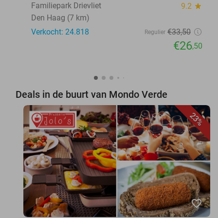
Familiepark Drievliet
9.2
star
Den Haag (7 km)
Verkocht: 24.818
€33
,50
Regulier
€26
,50
Deals in de buurt van Mondo Verde
23%
favorite_border