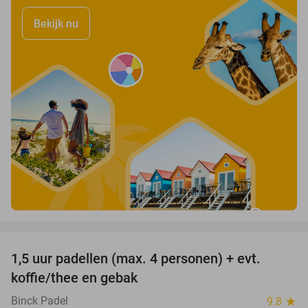
Bekijk nu
favorite_border
1,5 uur padellen (max. 4 personen) + evt.
53%
koffie/thee en gebak
Binck Padel
9.8
star