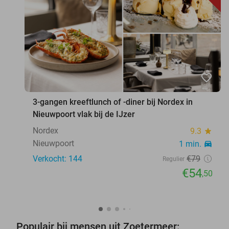
favorite_border
3-gangen kreeftlunch of -diner bij Nordex in
Nieuwpoort vlak bij de IJzer
Nordex
9.3
star
Nieuwpoort
1 min.
directions_car
Verkocht: 144
€79
Regulier
€54
,50
Populair bij mensen uit Zoetermeer: