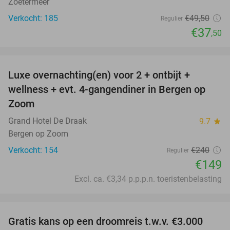
Zoetermeer
Verkocht: 185
€49
,50
Regulier
€37
,50
favorite_border
Luxe overnachting(en) voor 2 + ontbijt +
38%
wellness + evt. 4-gangendiner in Bergen op
Zoom
Grand Hotel De Draak
9.7
star
Bergen op Zoom
Verkocht: 154
€240
Regulier
€149
Excl. ca. €3,34 p.p.p.n. toeristenbelasting
favorite_border
Gratis kans op een droomreis t.w.v. €3.000