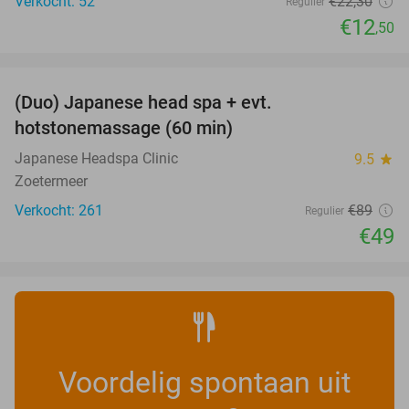
Verkocht: 52
€22
,30
Regulier
€12
,50
favorite_border
(Duo) Japanese head spa + evt.
45%
hotstonemassage (60 min)
Japanese Headspa Clinic
9.5
star
Zoetermeer
Verkocht: 261
€89
Regulier
€49
Voordelig spontaan uit