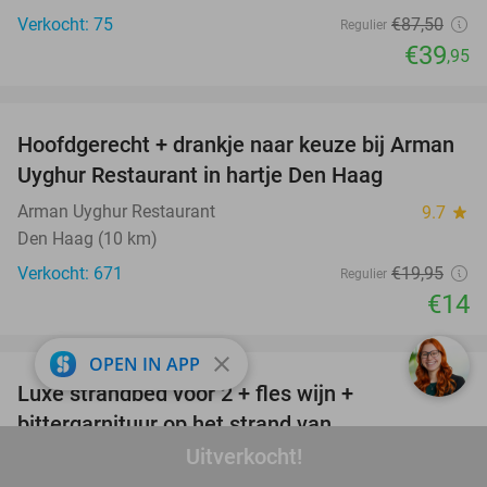
Verkocht: 75
€87
,50
Regulier
€39
,95
favorite_border
Hoofdgerecht + drankje naar keuze bij Arman
30%
Uyghur Restaurant in hartje Den Haag
Arman Uyghur Restaurant
9.7
star
Den Haag (10 km)
Verkocht: 671
€19
,95
Regulier
€14
favorite_border
close
OPEN IN APP
Luxe strandbed voor 2 + fles wijn +
50%
bittergarnituur op het strand van
Scheveningen
Uitverkocht!