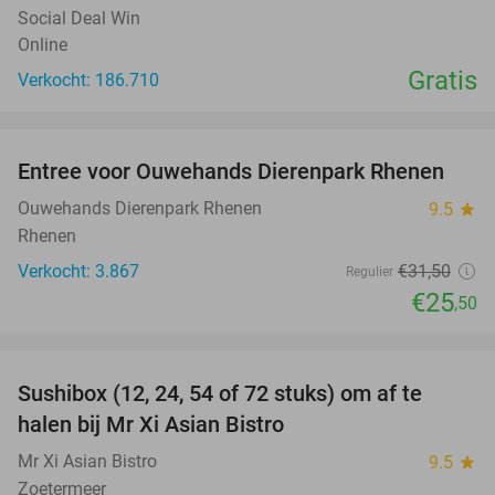
Social Deal Win
Online
Gratis
Verkocht: 186.710
favorite_border
Entree voor Ouwehands Dierenpark Rhenen
19%
Ouwehands Dierenpark Rhenen
9.5
star
Rhenen
Verkocht: 3.867
€31
,50
Regulier
€25
,50
favorite_border
Sushibox (12, 24, 54 of 72 stuks) om af te
47%
halen bij Mr Xi Asian Bistro
Mr Xi Asian Bistro
9.5
star
Zoetermeer