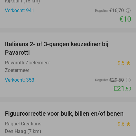
Kijkduin (15 km)
Verkocht: 941
€16
,70
Regulier
€10
favorite_border
Italiaans 2- of 3-gangen keuzediner bij
27%
Pavarotti
Pavarotti Zoetermeer
9.5
star
Zoetermeer
Verkocht: 353
€29
,50
Regulier
€21
,50
favorite_border
Figuurcorrectie voor buik, billen en/of benen
66%
Raquel Creations
9.6
star
Den Haag (7 km)