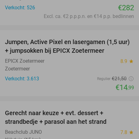
€282
Verkocht: 526
Excl. ca. €2 p.p.p.n. en €14 p.p. bedlinnen
favorite_border
Jumpen, Active Pixel en lasergamen (1,5 uur)
30%
+ jumpsokken bij EPICX Zoetermeer
EPICX Zoetermeer
8.9
star
Zoetermeer
Verkocht: 3.613
€21
,50
Regulier
€14
,99
favorite_border
Gerecht naar keuze + evt. dessert +
40%
strandbedje + parasol aan het strand
Beachclub JUNO
7.8
star