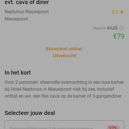
evt. cava of diner
Neptunus Nieuwpoort
8.3
star
Nieuwpoort
€125
Regulier
€79
Binnenkort online::
Uitverkocht!
In het kort
Voor 2 personen: sfeervolle overnachting in een luxe kamer
bij Hotel Neptunus in Nieuwpoort vlak bij zee, inclusief
ontbijt en evt. een fles cava op de kamer of 3-gangendiner
Selecteer jouw deal
Overnachting voor 2 in een luxe kamer +
37%