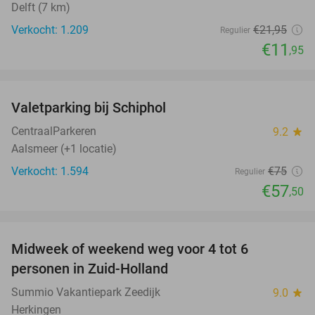
Delft (7 km)
Verkocht: 1.209
€21
,95
Regulier
€11
,95
favorite_border
Valetparking bij Schiphol
23%
CentraalParkeren
9.2
star
Aalsmeer (+1 locatie)
Verkocht: 1.594
€75
Regulier
€57
,50
favorite_border
Midweek of weekend weg voor 4 tot 6
personen in Zuid-Holland
Summio Vakantiepark Zeedijk
9.0
star
Herkingen