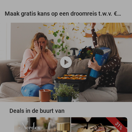
Maak gratis kans op een droomreis t.w.v. €3.000!
play_circle
Deals in de buurt van
31%