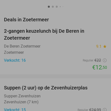
favorite_border
Deals in Zoetermeer
2-gangen keuzelunch bij De Beren in
43%
NEW
Zoetermeer
TODAY
De Beren Zoetermeer
9.1
star
Zoetermeer
Verkocht: 16
€22
Regulier
€12
,50
favorite_border
Suppen (2 uur) op de Zevenhuizerplas
40%
NEW
TODAY
Suppen Zevenhuizen
Zevenhuizen (7 km)
Verkocht: 15
€24
,99
Regulier