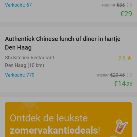
Verkocht: 67
€85
Regulier
€29
favorite_border
Authentiek Chinese lunch of diner in hartje
49%
Den Haag
Shi Kitchen Restaurant
9.5
star
Den Haag (10 km)
Verkocht: 779
€29
,45
Regulier
€14
,95
Ontdek de leukste
zomervakantiedeals
!