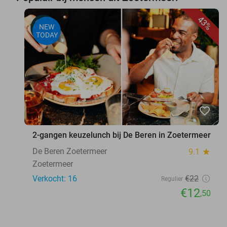
43%
NEW
TODAY
favorite_border
2-gangen keuzelunch bij De Beren in Zoetermeer
De Beren Zoetermeer
9.1
star
Zoetermeer
Verkocht: 16
€22
Regulier
€12
,50