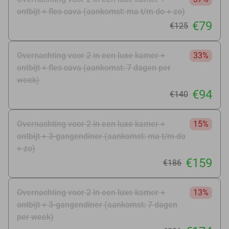
ontbijt + fles cava (aankomst: ma t/m do + zo)
€79
€125
Overnachting voor 2 in een luxe kamer +
33%
ontbijt + fles cava (aankomst: 7 dagen per
week)
€94
€140
Overnachting voor 2 in een luxe kamer +
15%
ontbijt + 3-gangendiner (aankomst: ma t/m do
+ zo)
€159
€186
Overnachting voor 2 in een luxe kamer +
13%
ontbijt + 3-gangendiner (aankomst: 7 dagen
per week)