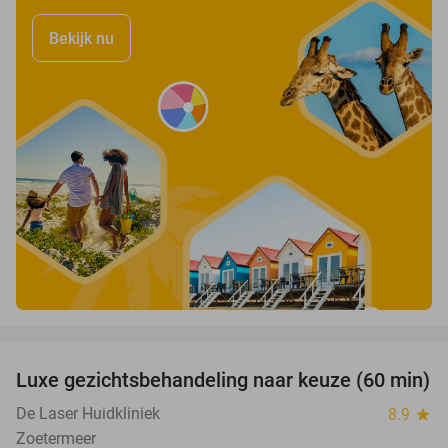
Bekijk nu
favorite_border
Luxe gezichtsbehandeling naar keuze (60 min)
54%
De Laser Huidkliniek
8.9
star
Zoetermeer