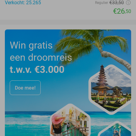
Verkocht: 25.265
€33
,50
Regulier
€26
,50
Win gratis
een droomreis
t.w.v. €3.000
Doe mee!