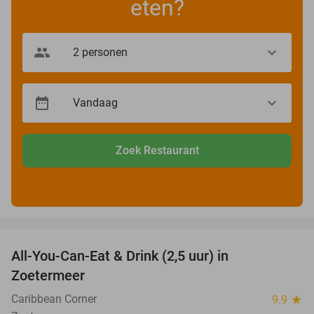
eten?
Zoek Restaurant
favorite_border
All-You-Can-Eat & Drink (2,5 uur) in
24%
Zoetermeer
Caribbean Corner
9.9
star