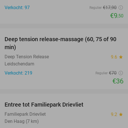
Verkocht: 97
€17
,90
Regulier
€9
,50
favorite_border
Deep tension release-massage (60, 75 of 90
49%
min)
Deep Tension Release
9.6
star
Leidschendam
Verkocht: 219
€70
Regulier
€36
favorite_border
Entree tot Familiepark Drievliet
21%
Familiepark Drievliet
9.2
star
Den Haag (7 km)