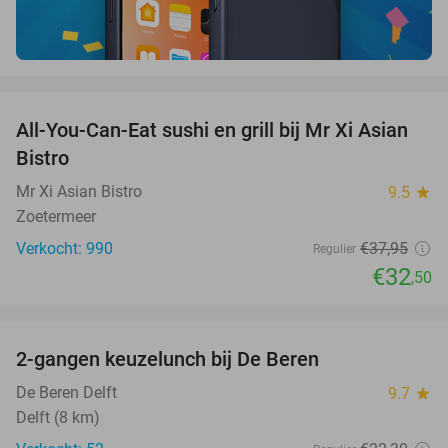
favorite_border
All-You-Can-Eat sushi en grill bij Mr Xi Asian
14%
Bistro
Mr Xi Asian Bistro
9.5
star
Zoetermeer
Verkocht: 990
€37
,95
Regulier
€32
,50
favorite_border
2-gangen keuzelunch bij De Beren
44%
NEW
TODAY
De Beren Delft
9.7
star
Delft (8 km)