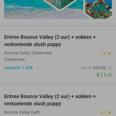
favorite_border
Entree Bounce Valley (2 uur) + sokken +
46%
verkoelende slush puppy
Bounce Valley Zoetermeer
9.6
star
Zoetermeer
Verkocht: 1.608
€21
,95
Regulier
€11
,95
favorite_border
Entree Bounce Valley (2 uur) + sokken +
46%
verkoelende slush puppy
Bounce Valley Delft
9.3
star