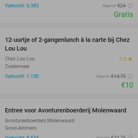
Verkocht: 6.385
€24
Regulier
Gratis
favorite_border
12-uurtje of 2-gangenlunch à la carte bij Chez
32%
Lou Lou
Chez Lou Lou
9.6
star
Zoetermeer
Verkocht: 1.150
€14
,75
Regulier
€10
favorite_border
Entree voor Avonturenboerderij Molenwaard
27%
Avonturenboerderij Molenwaard
Groot-Ammers
Verkocht: 8.534
€22
,75