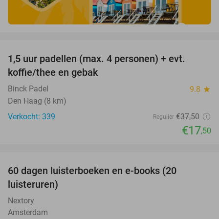
favorite_border
1,5 uur padellen (max. 4 personen) + evt.
53%
koffie/thee en gebak
Binck Padel
9.8
star
Den Haag (8 km)
Verkocht: 339
€37
,50
Regulier
€17
,50
favorite_border
100%
60 dagen luisterboeken en e-books (20
luisteruren)
Nextory
Amsterdam