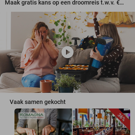
Maak gratis kans op een droomreis t.w.v. €3.000!
play_circle
Vaak samen gekocht
36%