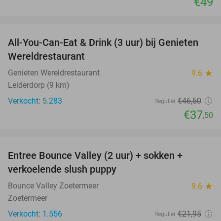
€49
favorite_border
All-You-Can-Eat & Drink (3 uur) bij Genieten
19%
Wereldrestaurant
Genieten Wereldrestaurant
9.6
star
Leiderdorp (9 km)
Verkocht: 5.283
€46
,50
Regulier
€37
,50
favorite_border
Entree Bounce Valley (2 uur) + sokken +
46%
verkoelende slush puppy
Bounce Valley Zoetermeer
9.6
star
Zoetermeer
Verkocht: 1.556
€21
,95
Regulier