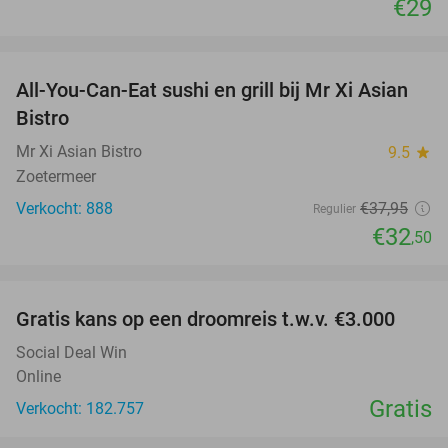
€29
favorite_border
All-You-Can-Eat sushi en grill bij Mr Xi Asian
14%
Bistro
Mr Xi Asian Bistro
9.5
star
Zoetermeer
Verkocht: 888
€37
,95
Regulier
€32
,50
favorite_border
Gratis kans op een droomreis t.w.v. €3.000
Social Deal Win
Online
Gratis
Verkocht: 182.757
favorite_border