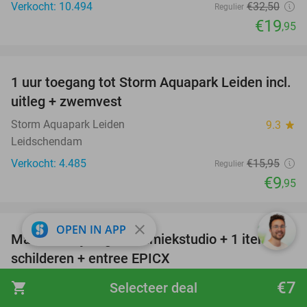
Verkocht: 10.494
€32
,50
Regulier
€19
,95
favorite_border
1 uur toegang tot Storm Aquapark Leiden incl.
38%
uitleg + zwemvest
Storm Aquapark Leiden
9.3
star
Leidschendam
Verkocht: 4.485
€15
,95
Regulier
€9
,95
favorite_border
close
OPEN IN APP
Materiaalbijdrage keramiekstudio + 1 item
41%
schilderen + entree EPICX
Clay Café Lab
9.3
star
€7
shopping_cart
Selecteer deal
Den Haag (6 km)