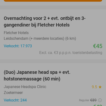
favorite_border
Overnachting voor 2 + evt. ontbijt en 3-
gangendiner bij Fletcher Hotels
Fletcher Hotels
Leidschendam (+ meerdere locaties) (6 km)
€45
Verkocht: 17.973
Excl. ca. €3 p.p.p.n. toeristenbelasting
favorite_border
(Duo) Japanese head spa + evt.
45%
hotstonemassage (60 min)
Japanese Headspa Clinic
9.5
star
Zoetermeer
Verkocht: 244
€89
Regulier