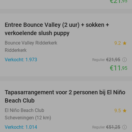
€21
,95
favorite_border
Entree Bounce Valley (2 uur) + sokken +
46%
verkoelende slush puppy
Bounce Valley Ridderkerk
9.2
star
Ridderkerk
Verkocht: 1.973
€21
,95
Regulier
€11
,95
favorite_border
Tapasarrangement voor 2 personen bij El Niño
51%
Beach Club
El Niño Beach Club
9.5
star
Scheveningen (12 km)
Verkocht: 1.014
€51
,25
Regulier