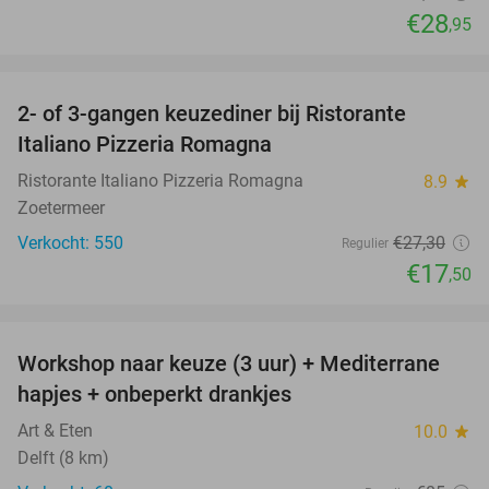
€28
,95
favorite_border
2- of 3-gangen keuzediner bij Ristorante
36%
Italiano Pizzeria Romagna
Ristorante Italiano Pizzeria Romagna
8.9
star
Zoetermeer
Verkocht: 550
€27
,30
Regulier
€17
,50
favorite_border
Workshop naar keuze (3 uur) + Mediterrane
54%
hapjes + onbeperkt drankjes
Art & Eten
10.0
star
Delft (8 km)