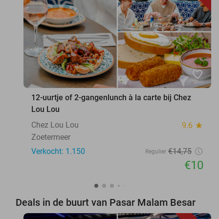
favorite_border
12-uurtje of 2-gangenlunch à la carte bij Chez
Lou Lou
Chez Lou Lou
9.6
star
Zoetermeer
Verkocht: 1.150
€14
,75
Regulier
€10
Deals in de buurt van Pasar Malam Besar