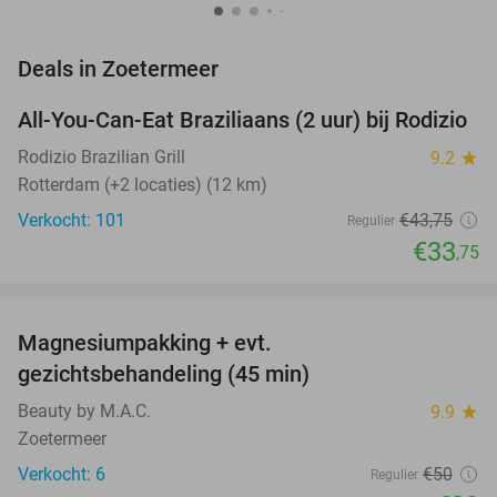
favorite_border
Deals in Zoetermeer
All-You-Can-Eat Braziliaans (2 uur) bij Rodizio
23%
NEW
TODAY
Rodizio Brazilian Grill
9.2
star
Rotterdam (+2 locaties) (12 km)
Verkocht: 101
€43
,75
Regulier
€33
,75
favorite_border
Magnesiumpakking + evt.
42%
gezichtsbehandeling (45 min)
Beauty by M.A.C.
9.9
star
Zoetermeer
Verkocht: 6
€50
Regulier