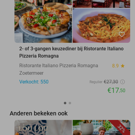
favorite_border
2- of 3-gangen keuzediner bij Ristorante Italiano
Pizzeria Romagna
Ristorante Italiano Pizzeria Romagna
8.9
star
Zoetermeer
Verkocht: 550
€27
,30
Regulier
€17
,50
Anderen bekeken ook
32%