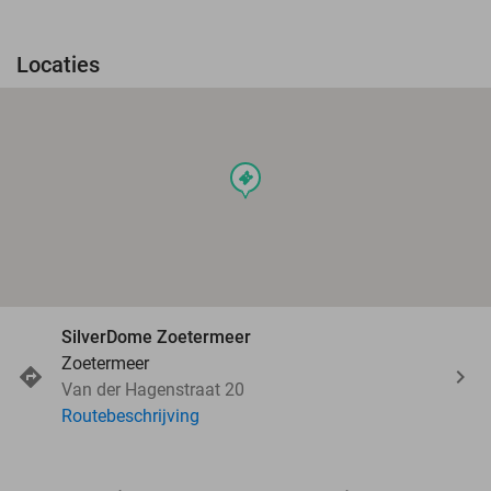
Locaties
events
SilverDome Zoetermeer
Zoetermeer
Van der Hagenstraat 20
Routebeschrijving