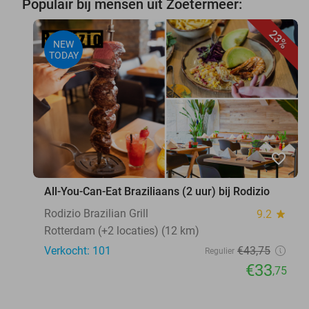
Populair bij mensen uit Zoetermeer:
23%
NEW
TODAY
favorite_border
All-You-Can-Eat Braziliaans (2 uur) bij Rodizio
Rodizio Brazilian Grill
9.2
star
Rotterdam (+2 locaties) (12 km)
Verkocht: 101
€43
,75
Regulier
€33
,75