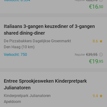
Regulier
€16
,50
favorite_border
Italiaans 3-gangen keuzediner of 3-gangen
50%
shared dining-diner
De Pizzabakkers Dagelijkse Groenmarkt
8.6
star
Den Haag (10 km)
Verkocht: 750
€39
,95
Regulier
€19
,95
favorite_border
Entree Sprookjesweken Kinderpretpark
39%
Julianatoren
Kinderpretpark Julianatoren
9.4
star
Apeldoorn