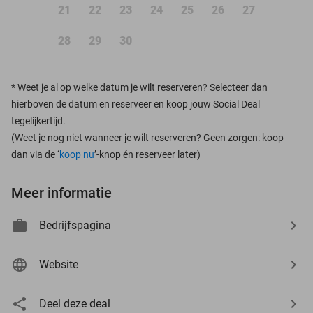
21
22
23
24
25
26
27
28
29
30
*
Weet je al op welke datum je wilt reserveren? Selecteer dan
hierboven de datum en reserveer en koop jouw Social Deal
tegelijkertijd.
(Weet je nog niet wanneer je wilt reserveren? Geen zorgen: koop
dan via de ‘
koop nu
’-knop én reserveer later)
Meer informatie
Bedrijfspagina
Website
Deel deze deal