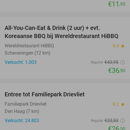
€11
,95
favorite_border
All-You-Can-Eat & Drink (2 uur) + evt.
16%
Koreaanse BBQ bij Wereldrestaurant HiBBQ
Wereldrestaurant HiBBQ
9.4
star
Scheveningen (12 km)
Verkocht: 1.003
€43
,95
Regulier
€36
,90
favorite_border
Entree tot Familiepark Drievliet
21%
Familiepark Drievliet
9.2
star
Den Haag (7 km)
Verkocht: 24.803
€33
,50
Regulier
€26
,50