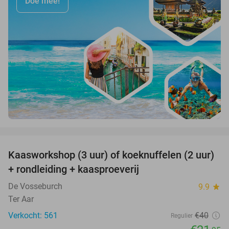
Doe mee!
favorite_border
Kaasworkshop (3 uur) of koeknuffelen (2 uur)
45%
+ rondleiding + kaasproeverij
De Vosseburch
9.9
star
Ter Aar
Verkocht: 561
€40
Regulier