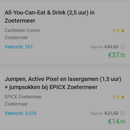
All-You-Can-Eat & Drink (2,5 uur) in
24%
Zoetermeer
Caribbean Corner
9.9
star
Zoetermeer
Verkocht: 167
€49
,50
Regulier
€37
,50
favorite_border
Jumpen, Active Pixel en lasergamen (1,5 uur)
30%
+ jumpsokken bij EPICX Zoetermeer
EPICX Zoetermeer
8.9
star
Zoetermeer
Verkocht: 3.516
€21
,50
Regulier
€14
,99