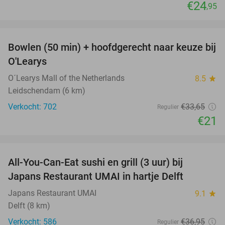
€24
,95
favorite_border
Bowlen (50 min) + hoofdgerecht naar keuze bij
38%
O'Learys
O´Learys Mall of the Netherlands
8.5
star
Leidschendam (6 km)
Verkocht: 702
€33
,65
Regulier
€21
favorite_border
All-You-Can-Eat sushi en grill (3 uur) bij
22%
Japans Restaurant UMAI in hartje Delft
Japans Restaurant UMAI
9.1
star
Delft (8 km)
Verkocht: 586
€36
,95
Regulier