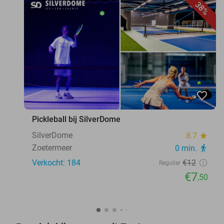
38%
favorite_border
Pickleball bij SilverDome
SilverDome
8.7
star
Zoetermeer
0 min.
directions_walk
Verkocht: 184
€12
Regulier
€7
,50