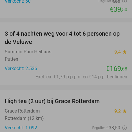
Verkocht: 60
€85
Regulier
€39
,50
favorite_border
3 of 4 nachten weg voor 4 tot 6 personen op
de Veluwe
Summio Parc Heihaas
9.4
star
Putten
€169
Verkocht: 2.536
,68
Excl. ca. €1,79 p.p.p.n. en €14 p.p. bedlinnen
favorite_border
High tea (2 uur) bij Grace Rotterdam
27%
Grace Rotterdam
9.2
star
Rotterdam (12 km)
Verkocht: 1.092
€33
,50
Regulier