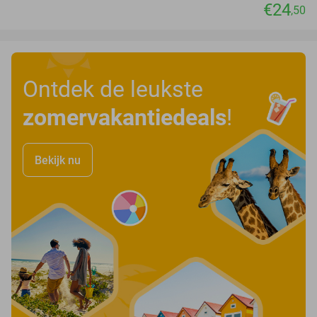
€24
,50
Ontdek de leukste
zomervakantiedeals
!
Bekijk nu