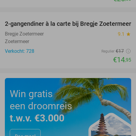
favorite_border
2-gangendiner à la carte bij Bregje Zoetermeer
12%
Bregje Zoetermeer
9.1
star
Zoetermeer
Verkocht: 728
€17
Regulier
€14
,95
Win gratis
een droomreis
t.w.v. €3.000