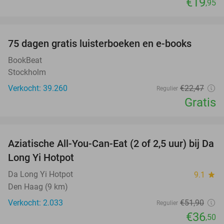
€19
,95
favorite_border
100%
75 dagen gratis luisterboeken en e-books
BookBeat
Stockholm
Verkocht: 39.260
€22
,47
Regulier
Gratis
favorite_border
Aziatische All-You-Can-Eat (2 of 2,5 uur) bij Da
30%
Long Yi Hotpot
Da Long Yi Hotpot
9.1
star
Den Haag (9 km)
Verkocht: 2.033
€51
,90
Regulier
€36
,50