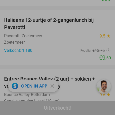
favorite_border
Italiaans 12-uurtje of 2-gangenlunch bij
31%
Pavarotti
Pavarotti Zoetermeer
9.5
star
Zoetermeer
Verkocht: 1.180
€13
,75
Regulier
€9
,50
favorite_border
Entree Bounce Valley (2 uur) + sokken +
46%
close
verkoelende slush puppy
OPEN IN APP
Bounce Valley Rotterdam
9.5
star
Capelle aan den IJssel (10 km)
Uitverkocht!
Verkocht: 1.756
€21
,95
Regulier