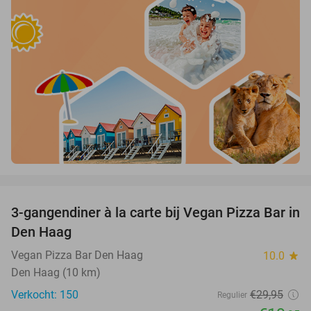
favorite_border
3-gangendiner à la carte bij Vegan Pizza Bar in
33%
Den Haag
Vegan Pizza Bar Den Haag
10.0
star
Den Haag (10 km)
Verkocht: 150
€29
,95
Regulier