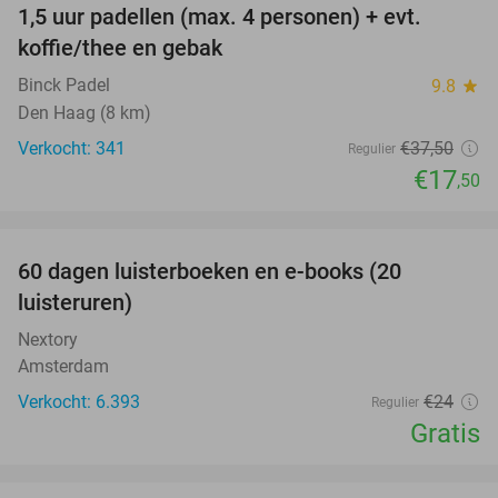
1,5 uur padellen (max. 4 personen) + evt.
53%
koffie/thee en gebak
Binck Padel
9.8
star
Den Haag (8 km)
Verkocht: 341
€37
,50
Regulier
€17
,50
favorite_border
100%
60 dagen luisterboeken en e-books (20
luisteruren)
Nextory
Amsterdam
Verkocht: 6.393
€24
Regulier
Gratis
favorite_border