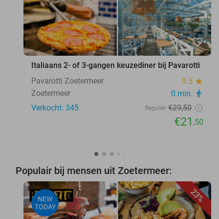
favorite_border
Italiaans 2- of 3-gangen keuzediner bij Pavarotti
Pavarotti Zoetermeer
9.5
star
Zoetermeer
0 min.
directions_walk
Verkocht: 345
€29
,50
Regulier
€21
,50
Populair bij mensen uit Zoetermeer:
23%
NEW
TODAY