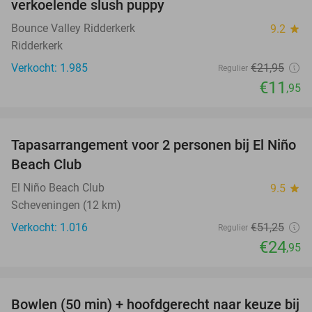
verkoelende slush puppy
Bounce Valley Ridderkerk
9.2
star
Ridderkerk
Verkocht: 1.985
€21
,95
Regulier
€11
,95
favorite_border
Tapasarrangement voor 2 personen bij El Niño
51%
Beach Club
El Niño Beach Club
9.5
star
Scheveningen (12 km)
Verkocht: 1.016
€51
,25
Regulier
€24
,95
favorite_border
Bowlen (50 min) + hoofdgerecht naar keuze bij
38%