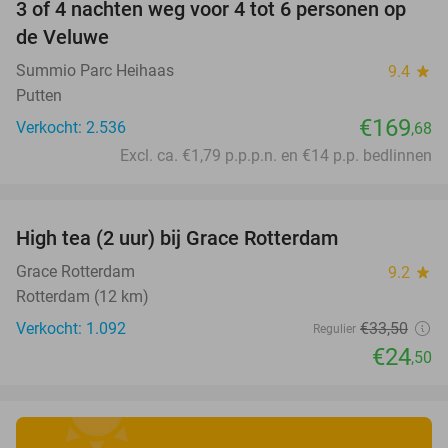
3 of 4 nachten weg voor 4 tot 6 personen op
de Veluwe
Summio Parc Heihaas
9.4
star
Putten
€169
Verkocht: 2.536
,68
Excl. ca. €1,79 p.p.p.n. en €14 p.p. bedlinnen
favorite_border
High tea (2 uur) bij Grace Rotterdam
27%
Grace Rotterdam
9.2
star
Rotterdam (12 km)
Verkocht: 1.092
€33
,50
Regulier
€24
,50