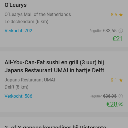
O'Learys
O´Learys Mall of the Netherlands
8.5
star
Leidschendam (6 km)
Verkocht: 702
€33
,65
Regulier
€21
favorite_border
All-You-Can-Eat sushi en grill (3 uur) bij
22%
Japans Restaurant UMAI in hartje Delft
Japans Restaurant UMAI
9.1
star
Delft (8 km)
Verkocht: 586
€36
,95
Regulier
€28
,95
favorite_border
2- of 3-gangen keuzediner bij Ristorante