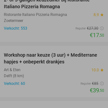
36%
Italiano Pizzeria Romagna
Ristorante Italiano Pizzeria Romagna
8.9
star
Zoetermeer
Verkocht: 553
€27
,30
Regulier
€17
,50
favorite_border
Workshop naar keuze (3 uur) + Mediterrane
54%
hapjes + onbeperkt drankjes
Art & Eten
10.0
star
Delft (8 km)
Verkocht: 60
€85
Regulier
€39
,50
favorite_border