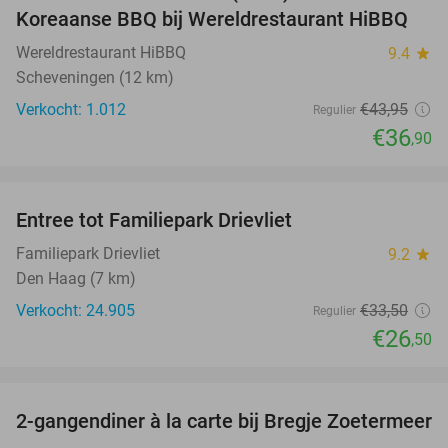
Koreaanse BBQ bij Wereldrestaurant HiBBQ
Wereldrestaurant HiBBQ
9.4
star
Scheveningen (12 km)
Verkocht: 1.012
€43
,95
Regulier
€36
,90
favorite_border
Entree tot Familiepark Drievliet
21%
Familiepark Drievliet
9.2
star
Den Haag (7 km)
Verkocht: 24.905
€33
,50
Regulier
€26
,50
favorite_border
2-gangendiner à la carte bij Bregje Zoetermeer
12%