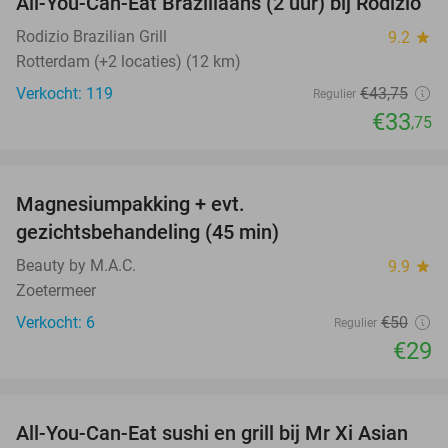
All-You-Can-Eat Braziliaans (2 uur) bij Rodizio
23%
NEW
TODAY
Rodizio Brazilian Grill
9.2
star
Rotterdam (+2 locaties) (12 km)
Verkocht: 119
€43
,75
Regulier
€33
,75
favorite_border
Magnesiumpakking + evt.
42%
gezichtsbehandeling (45 min)
Beauty by M.A.C.
9.9
star
Zoetermeer
Verkocht: 6
€50
Regulier
€29
favorite_border
All-You-Can-Eat sushi en grill bij Mr Xi Asian
14%