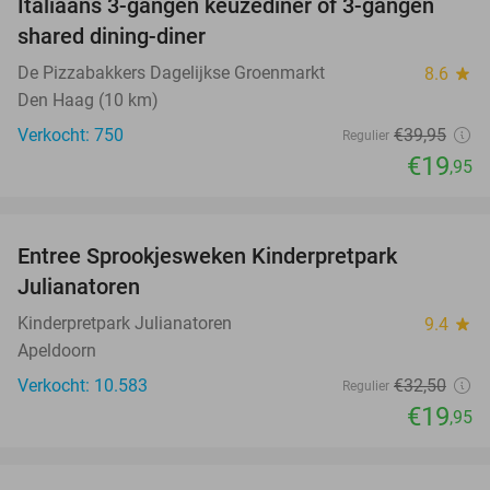
Italiaans 3-gangen keuzediner of 3-gangen
50%
shared dining-diner
De Pizzabakkers Dagelijkse Groenmarkt
8.6
star
Den Haag (10 km)
Verkocht: 750
€39
,95
Regulier
€19
,95
favorite_border
Entree Sprookjesweken Kinderpretpark
39%
Julianatoren
Kinderpretpark Julianatoren
9.4
star
Apeldoorn
Verkocht: 10.583
€32
,50
Regulier
€19
,95
favorite_border