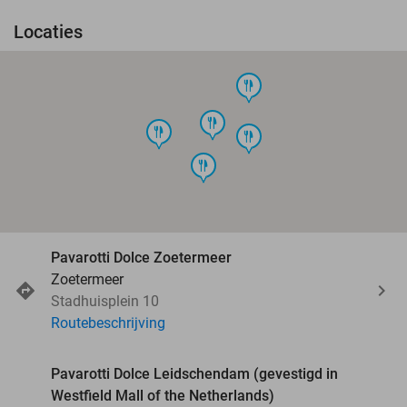
Locaties
food
food
food
food
food
Pavarotti Dolce Zoetermeer
Zoetermeer
Stadhuisplein 10
Routebeschrijving
Pavarotti Dolce Leidschendam (gevestigd in
Westfield Mall of the Netherlands)