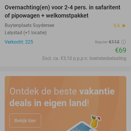
Overnachting(en) voor 2-4 pers. in safaritent
39%
of pipowagen + welkomstpakket
Buytenplaets Suydersee
9.6
star
Lelystad (+1 locatie)
Verkocht: 225
€113
Regulier
€69
Excl. ca. €3,10 p.p.p.n. toeristenbelasting
Ontdek de beste
vakantie
deals in eigen land
!
Bekijk hier