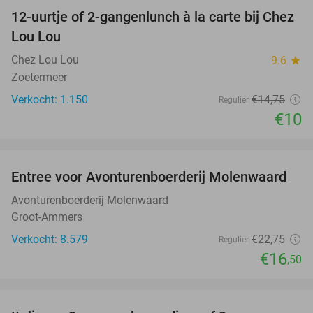
12-uurtje of 2-gangenlunch à la carte bij Chez
32%
Lou Lou
Chez Lou Lou
9.6
star
Zoetermeer
Verkocht: 1.150
€14
,75
Regulier
€10
favorite_border
Entree voor Avonturenboerderij Molenwaard
27%
Avonturenboerderij Molenwaard
Groot-Ammers
Verkocht: 8.579
€22
,75
Regulier
€16
,50
favorite_border