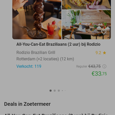
favorite_border
All-You-Can-Eat Braziliaans (2 uur) bij Rodizio
Rodizio Brazilian Grill
9.2
star
Rotterdam (+2 locaties) (12 km)
Verkocht: 119
€43
,75
Regulier
€33
,75
favorite_border
Deals in Zoetermeer