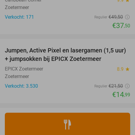
9.9
star
Zoetermeer
Verkocht: 171
€49
,50
Regulier
€37
,50
favorite_border
Jumpen, Active Pixel en lasergamen (1,5 uur)
30%
+ jumpsokken bij EPICX Zoetermeer
EPICX Zoetermeer
8.9
star
Zoetermeer
Verkocht: 3.530
€21
,50
Regulier
€14
,99