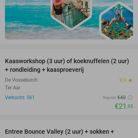
favorite_border
Kaasworkshop (3 uur) of koeknuffelen (2 uur)
45%
+ rondleiding + kaasproeverij
De Vosseburch
9.9
star
Ter Aar
Verkocht: 561
€40
Regulier
€21
,95
favorite_border
Entree Bounce Valley (2 uur) + sokken +
46%