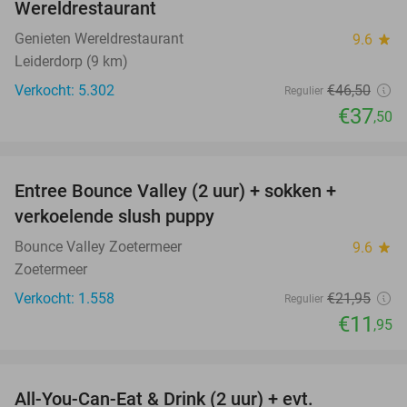
Wereldrestaurant
Genieten Wereldrestaurant
9.6
star
Leiderdorp (9 km)
Verkocht: 5.302
€46
,50
Regulier
€37
,50
favorite_border
Entree Bounce Valley (2 uur) + sokken +
46%
verkoelende slush puppy
Bounce Valley Zoetermeer
9.6
star
Zoetermeer
Verkocht: 1.558
€21
,95
Regulier
€11
,95
favorite_border
All-You-Can-Eat & Drink (2 uur) + evt.
16%