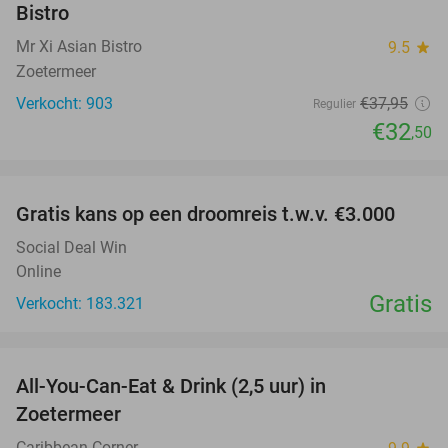
Bistro
Mr Xi Asian Bistro
9.5
star
Zoetermeer
Verkocht: 903
€37
,95
Regulier
€32
,50
favorite_border
Gratis kans op een droomreis t.w.v. €3.000
Social Deal Win
Online
Gratis
Verkocht: 183.321
favorite_border
All-You-Can-Eat & Drink (2,5 uur) in
24%
Zoetermeer
Caribbean Corner