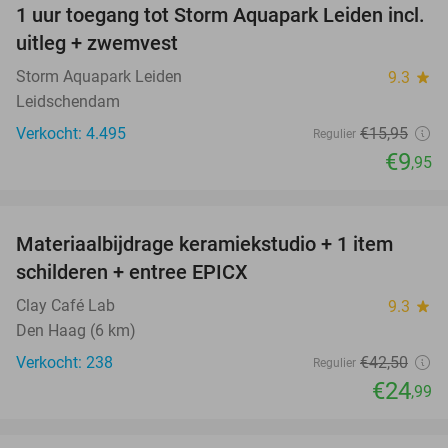
1 uur toegang tot Storm Aquapark Leiden incl.
38%
uitleg + zwemvest
Storm Aquapark Leiden
9.3
star
Leidschendam
Verkocht: 4.495
€15
,95
Regulier
€9
,95
favorite_border
Materiaalbijdrage keramiekstudio + 1 item
41%
schilderen + entree EPICX
Clay Café Lab
9.3
star
Den Haag (6 km)
Verkocht: 238
€42
,50
Regulier
€24
,99
favorite_border