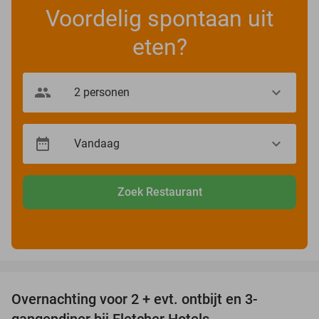
Voordelig spontaan uit
eten?
Zoek Restaurant
favorite_border
Overnachting voor 2 + evt. ontbijt en 3-