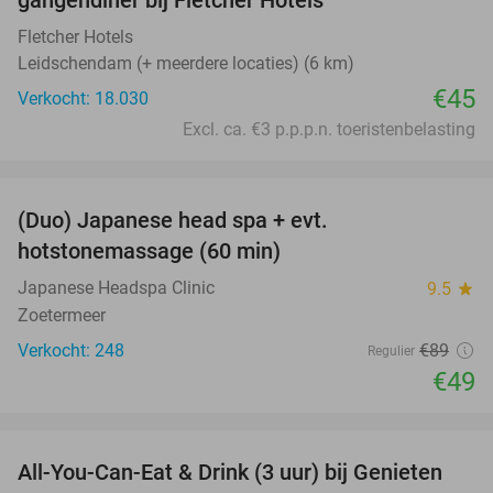
gangendiner bij Fletcher Hotels
Fletcher Hotels
Leidschendam (+ meerdere locaties) (6 km)
€45
Verkocht: 18.030
Excl. ca. €3 p.p.p.n. toeristenbelasting
favorite_border
(Duo) Japanese head spa + evt.
45%
hotstonemassage (60 min)
Japanese Headspa Clinic
9.5
star
Zoetermeer
Verkocht: 248
€89
Regulier
€49
favorite_border
All-You-Can-Eat & Drink (3 uur) bij Genieten
19%