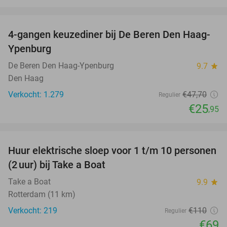
favorite_border
4-gangen keuzediner bij De Beren Den Haag-
46%
Ypenburg
De Beren Den Haag-Ypenburg
9.7
star
Den Haag
Verkocht: 1.279
€47
,70
Regulier
€25
,95
favorite_border
Huur elektrische sloep voor 1 t/m 10 personen
37%
(2 uur) bij Take a Boat
Take a Boat
9.9
star
Rotterdam (11 km)
Verkocht: 219
€110
Regulier
€69