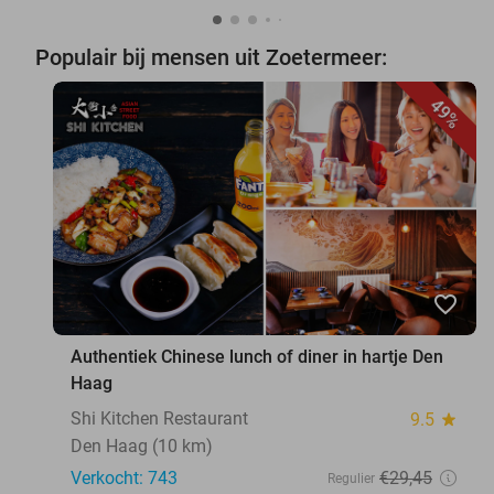
Populair bij mensen uit Zoetermeer:
49%
favorite_border
Authentiek Chinese lunch of diner in hartje Den
Haag
Shi Kitchen Restaurant
9.5
star
Den Haag (10 km)
Verkocht: 743
€29
,45
Regulier