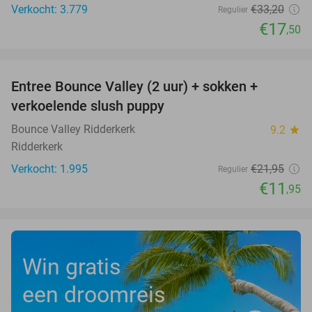
Verkocht: 3.779
€33
,20
Regulier
€17
,50
favorite_border
Entree Bounce Valley (2 uur) + sokken +
46%
verkoelende slush puppy
Bounce Valley Ridderkerk
9.2
star
Ridderkerk
Verkocht: 1.995
€21
,95
Regulier
€11
,95
Win gratis
een droomreis