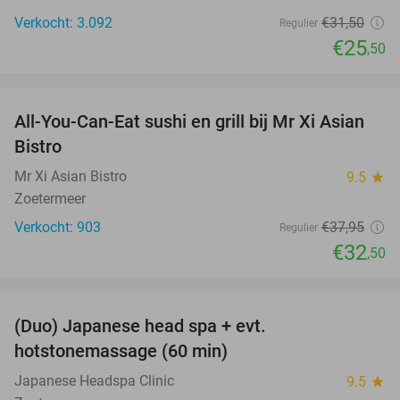
Verkocht: 3.092
€31
,50
Regulier
€25
,50
favorite_border
All-You-Can-Eat sushi en grill bij Mr Xi Asian
14%
Bistro
Mr Xi Asian Bistro
9.5
star
Zoetermeer
Verkocht: 903
€37
,95
Regulier
€32
,50
favorite_border
(Duo) Japanese head spa + evt.
45%
hotstonemassage (60 min)
Japanese Headspa Clinic
9.5
star