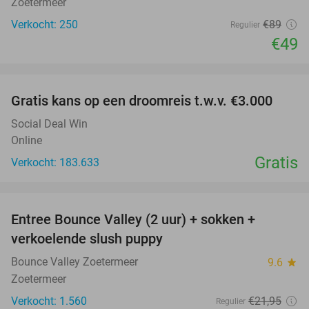
Zoetermeer
Verkocht: 250
€89
Regulier
€49
favorite_border
Gratis kans op een droomreis t.w.v. €3.000
Social Deal Win
Online
Gratis
Verkocht: 183.633
favorite_border
Entree Bounce Valley (2 uur) + sokken +
46%
verkoelende slush puppy
Bounce Valley Zoetermeer
9.6
star
Zoetermeer
Verkocht: 1.560
€21
,95
Regulier