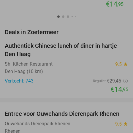
€14
,95
favorite_border
Deals in Zoetermeer
Authentiek Chinese lunch of diner in hartje
49%
Den Haag
Shi Kitchen Restaurant
9.5
star
Den Haag (10 km)
Verkocht: 743
€29
,45
Regulier
€14
,95
favorite_border
Entree voor Ouwehands Dierenpark Rhenen
19%
NEW
TODAY
Ouwehands Dierenpark Rhenen
9.5
star
Rhenen