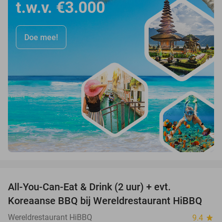
t.w.v. €3.000
Doe mee!
favorite_border
All-You-Can-Eat & Drink (2 uur) + evt.
16%
Koreaanse BBQ bij Wereldrestaurant HiBBQ
Wereldrestaurant HiBBQ
9.4
star