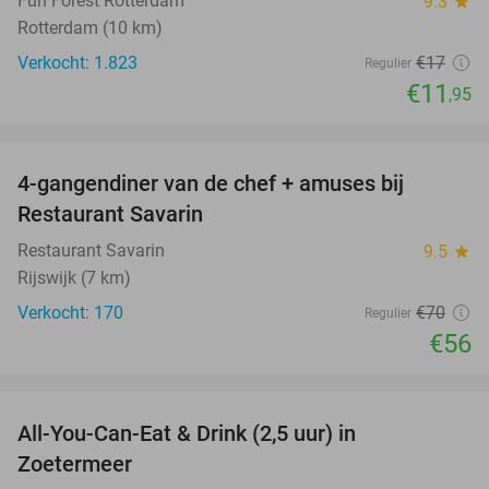
Fun Forest Rotterdam
9.3
star
Rotterdam (10 km)
Verkocht: 1.823
€17
Regulier
€11
,95
favorite_border
4-gangendiner van de chef + amuses bij
20%
Restaurant Savarin
Restaurant Savarin
9.5
star
Rijswijk (7 km)
Verkocht: 170
€70
Regulier
€56
favorite_border
All-You-Can-Eat & Drink (2,5 uur) in
24%
Zoetermeer