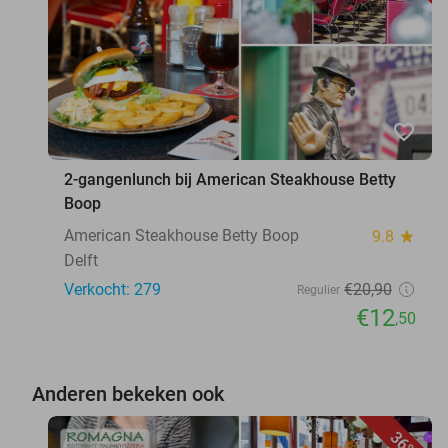
favorite_border
2-gangenlunch bij American Steakhouse Betty
Boop
American Steakhouse Betty Boop
9.8
star
Delft
Verkocht: 279
€20
,90
Regulier
€12
,50
Anderen bekeken ook
36%