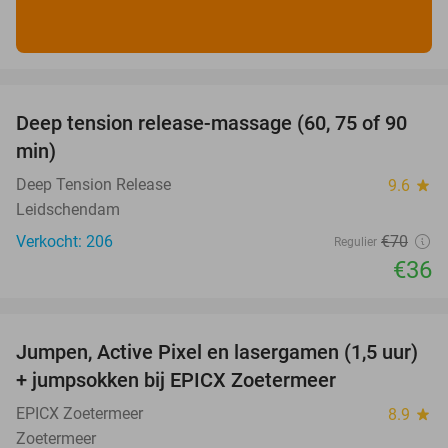
favorite_border
Deep tension release-massage (60, 75 of 90
49%
min)
Deep Tension Release
9.6
star
Leidschendam
Verkocht: 206
€70
Regulier
€36
favorite_border
Jumpen, Active Pixel en lasergamen (1,5 uur)
30%
+ jumpsokken bij EPICX Zoetermeer
EPICX Zoetermeer
8.9
star
Zoetermeer