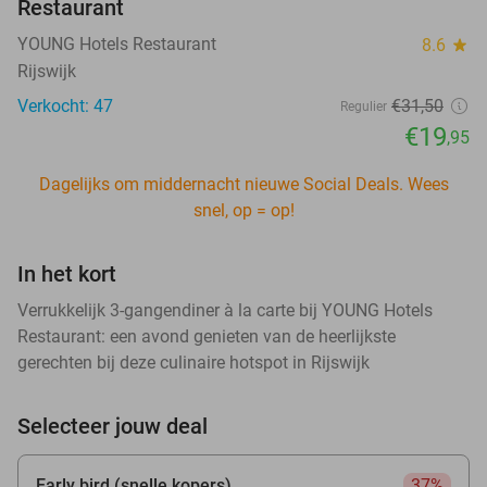
Restaurant
YOUNG Hotels Restaurant
8.6
star
Rijswijk
Verkocht: 47
€31
,50
Regulier
€19
,95
Dagelijks om middernacht nieuwe Social Deals. Wees
snel, op = op!
In het kort
Verrukkelijk 3-gangendiner à la carte bij YOUNG Hotels
Restaurant: een avond genieten van de heerlijkste
gerechten bij deze culinaire hotspot in Rijswijk
Selecteer jouw deal
Early bird (snelle kopers)
37%