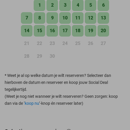
1
2
3
4
5
6
7
8
9
10
11
12
13
14
15
16
17
18
19
20
21
22
23
24
25
26
27
28
29
30
*
Weet je al op welke datum je wilt reserveren? Selecteer dan
hierboven de datum en reserveer en koop jouw Social Deal
tegelijkertijd.
(Weet je nog niet wanneer je wilt reserveren? Geen zorgen: koop
dan via de ‘
koop nu
’-knop én reserveer later)