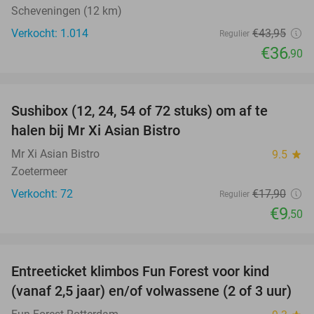
Scheveningen (12 km)
Verkocht: 1.014
€43
,95
Regulier
€36
,90
favorite_border
Sushibox (12, 24, 54 of 72 stuks) om af te
47%
halen bij Mr Xi Asian Bistro
Mr Xi Asian Bistro
9.5
star
Zoetermeer
Verkocht: 72
€17
,90
Regulier
€9
,50
favorite_border
Entreeticket klimbos Fun Forest voor kind
30%
(vanaf 2,5 jaar) en/of volwassene (2 of 3 uur)