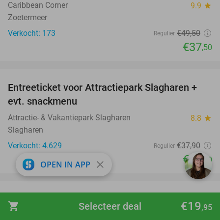
Caribbean Corner
9.9
star
Zoetermeer
Verkocht: 173
€49
,50
Regulier
€37
,50
favorite_border
Entreeticket voor Attractiepark Slagharen +
41%
evt. snackmenu
Attractie- & Vakantiepark Slagharen
8.8
star
Slagharen
Verkocht: 4.629
€37
,90
Regulier
€22
,40
close
OPEN IN APP
favorite_border
Entree Wunderland Kalkar + onbeperkt friet,
32%
€19
shopping_cart
Selecteer deal
,95
ijs, frisdrank, koffie, thee en softijs