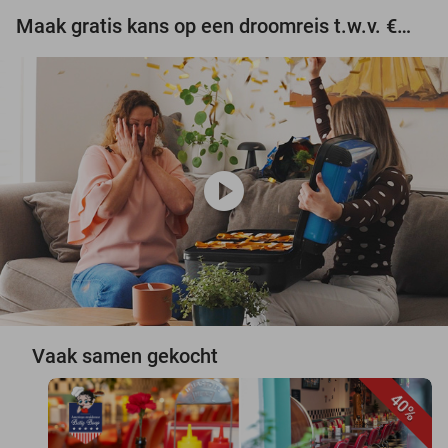
Maak gratis kans op een droomreis t.w.v. €3.000!
play_circle
Vaak samen gekocht
40%