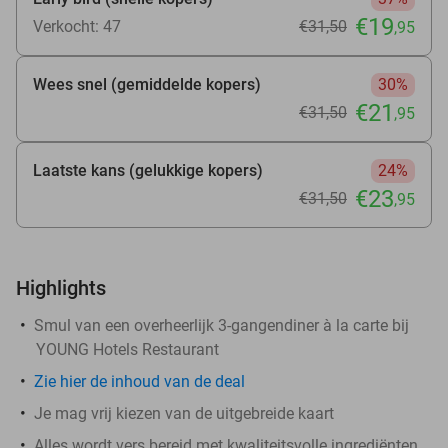
€19
Verkocht: 47
€31
,50
,95
Wees snel (gemiddelde kopers)
30%
€21
€31
,50
,95
Laatste kans (gelukkige kopers)
24%
€23
€31
,50
,95
Highlights
Smul van een overheerlijk 3-gangendiner à la carte bij
YOUNG Hotels Restaurant
Zie
hier
de inhoud van de deal
Je mag vrij kiezen van de uitgebreide kaart
Alles wordt vers bereid met kwaliteitsvolle ingrediënten