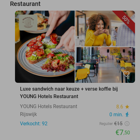
Restaurant
50%
favorite_border
Luxe sandwich naar keuze + verse koffie bij
YOUNG Hotels Restaurant
YOUNG Hotels Restaurant
8.6
star
Rijswijk
0 min.
directions_walk
Verkocht: 92
€15
Regulier
€7
,50