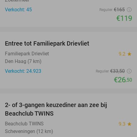
Verkocht: 45
€165
Regulier
€119
favorite_border
Entree tot Familiepark Drievliet
21%
Familiepark Drievliet
9.2
star
Den Haag (7 km)
Verkocht: 24.923
€33
,50
Regulier
€26
,50
favorite_border
2- of 3-gangen keuzediner aan zee bij
47%
Beachclub TWINS
Beachclub TWINS
9.3
star
Scheveningen (12 km)