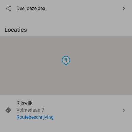
Deel deze deal
Locaties
food
Rijswijk
Volmerlaan 7
Routebeschrijving