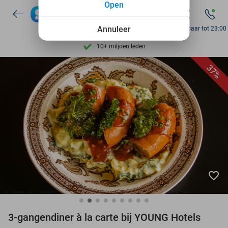
Open
7 dagen per week beschikbaar
10+ miljoen leden
Annuleer
Bereikbaar tot 23:00
9,4
op basis van
205.983 reviews
Ontdek 15.000+ deals
37%
7 dagen per week beschikbaar
10+ miljoen leden
favorite_border
3-gangendiner à la carte bij YOUNG Hotels