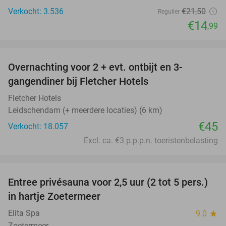
Verkocht: 3.536
€21
,50
Regulier
€14
,99
favorite_border
Overnachting voor 2 + evt. ontbijt en 3-
gangendiner bij Fletcher Hotels
Fletcher Hotels
Leidschendam (+ meerdere locaties) (6 km)
€45
Verkocht: 18.057
Excl. ca. €3 p.p.p.n. toeristenbelasting
favorite_border
Entree privésauna voor 2,5 uur (2 tot 5 pers.)
28%
in hartje Zoetermeer
Elita Spa
9.0
star
Zoetermeer