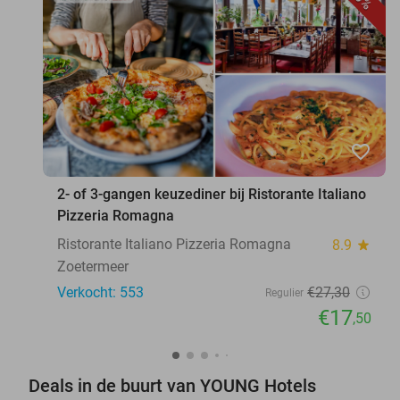
favorite_border
2- of 3-gangen keuzediner bij Ristorante Italiano
Pizzeria Romagna
Ristorante Italiano Pizzeria Romagna
8.9
star
Zoetermeer
Verkocht: 553
€27
,30
Regulier
€17
,50
Deals in de buurt van YOUNG Hotels