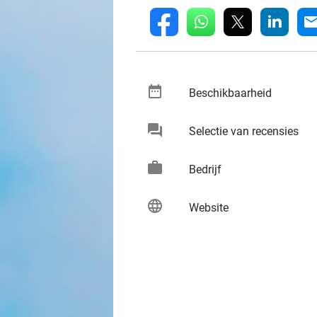
whatsapp
linkedin
fb
mai
date_range
keybo
Beschikbaarheid
chat
keybo
Selectie van recensies
work
keybo
Bedrijf
language
keybo
Website