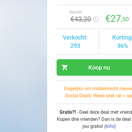
Regulier
€27
€43
,20
,50
Verkocht:
Korting
293
36%
shopping_cart
Koop nu
navi
Dagelijks om middernacht nieuw
Social Deals. Wees snel, op = op
Gratis?!
- Deel deze deal met vrien
Kopen drie vrienden? Dan is de deal
jou gratis! (
info
)