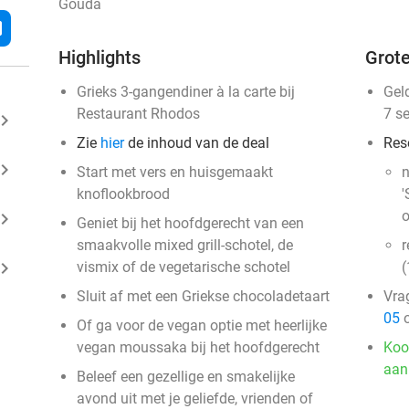
Gouda
l
Highlights
Grote
Grieks 3-gangendiner à la carte bij
Gel
Restaurant Rhodos
7 s
ard_arrow_right
Zie
hier
de inhoud van de deal
Res
ard_arrow_right
Start met vers en huisgemaakt
n
knoflookbrood
'
o
ard_arrow_right
Geniet bij het hoofdgerecht van een
smaakvolle mixed grill-schotel, de
r
ard_arrow_right
vismix of de vegetarische schotel
(
Sluit af met een Griekse chocoladetaart
Vra
05
o
Of ga voor de vegan optie met heerlijke
vegan moussaka bij het hoofdgerecht
Koo
aan
Beleef een gezellige en smakelijke
avond uit met je geliefde, vrienden of