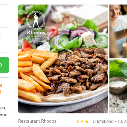
:
gate_next
e
!
den.
 voor
Restaurant Rhodos
8.9
star
Uitstekend • 1.8