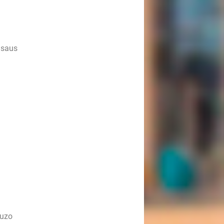
nsaus
ouzo