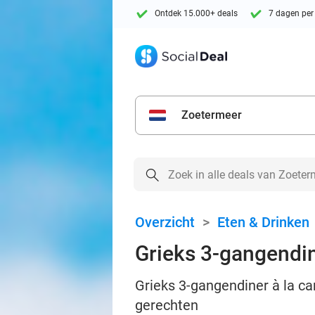
Ontdek 15.000+ deals
7 dagen per
Zoetermeer
Overzicht
>
Eten & Drinken
Grieks 3-gangendin
Grieks 3-gangendiner à la ca
gerechten