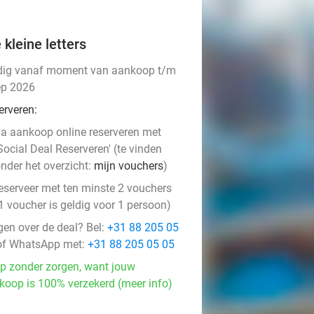
 kleine letters
dig vanaf moment van aankoop t/m
ep 2026
erveren:
a aankoop online reserveren met
Social Deal Reserveren' (te vinden
nder het overzicht:
mijn vouchers
)
eserveer met ten minste 2 vouchers
1 voucher is geldig voor 1 persoon)
gen over de deal? Bel:
+31 88 205 05
f WhatsApp met:
+31 88 205 05 05
p zonder zorgen, want jouw
koop is 100% verzekerd (meer info)