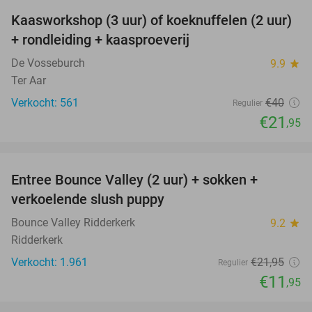
Kaasworkshop (3 uur) of koeknuffelen (2 uur)
45%
+ rondleiding + kaasproeverij
De Vosseburch
9.9
star
Ter Aar
Verkocht: 561
€40
Regulier
€21
,95
favorite_border
Entree Bounce Valley (2 uur) + sokken +
46%
verkoelende slush puppy
Bounce Valley Ridderkerk
9.2
star
Ridderkerk
Verkocht: 1.961
€21
,95
Regulier
€11
,95
favorite_border