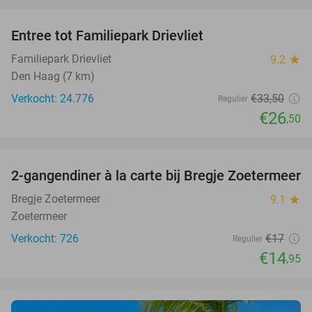
favorite_border
Entree tot Familiepark Drievliet
21%
Familiepark Drievliet
9.2
star
Den Haag (7 km)
Verkocht: 24.776
€33
,50
Regulier
€26
,50
favorite_border
2-gangendiner à la carte bij Bregje Zoetermeer
12%
Bregje Zoetermeer
9.1
star
Zoetermeer
Verkocht: 726
€17
Regulier
€14
,95