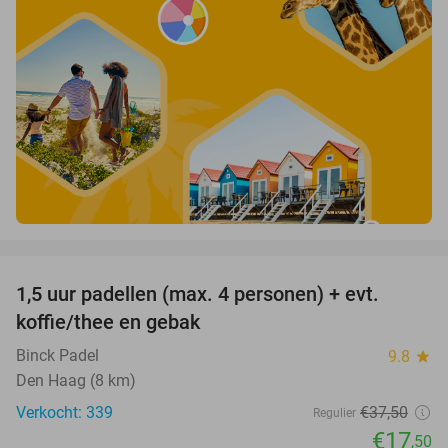
favorite_border
1,5 uur padellen (max. 4 personen) + evt.
53%
koffie/thee en gebak
Binck Padel
9.8
star
Den Haag (8 km)
Verkocht: 339
€37
,50
Regulier
€17
,50