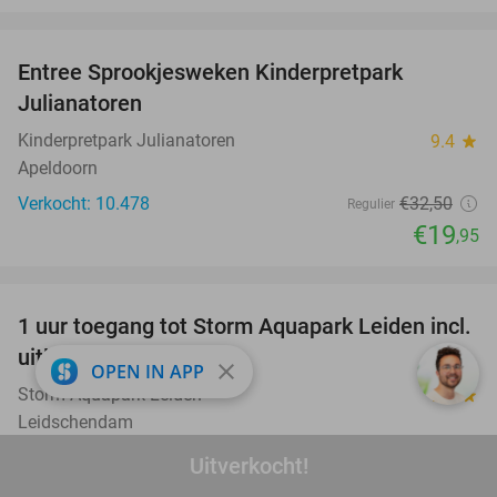
favorite_border
Entree Sprookjesweken Kinderpretpark
39%
Julianatoren
Kinderpretpark Julianatoren
9.4
star
Apeldoorn
Verkocht: 10.478
€32
,50
Regulier
€19
,95
favorite_border
1 uur toegang tot Storm Aquapark Leiden incl.
38%
uitleg + zwemvest
close
OPEN IN APP
Storm Aquapark Leiden
9.3
star
Leidschendam
Verkocht: 4.483
€15
,95
Regulier
Uitverkocht!
€9
,95