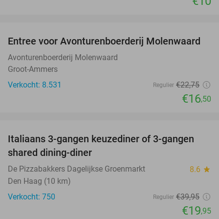
€10
favorite_border
Entree voor Avonturenboerderij Molenwaard
27%
Avonturenboerderij Molenwaard
Groot-Ammers
Verkocht: 8.531
€22
,75
Regulier
€16
,50
favorite_border
Italiaans 3-gangen keuzediner of 3-gangen
50%
shared dining-diner
De Pizzabakkers Dagelijkse Groenmarkt
8.6
star
Den Haag (10 km)
Verkocht: 750
€39
,95
Regulier
€19
,95