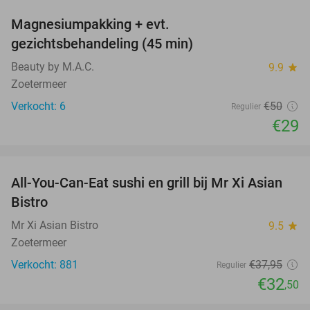
Magnesiumpakking + evt.
42%
gezichtsbehandeling (45 min)
Beauty by M.A.C.
9.9
star
Zoetermeer
Verkocht: 6
€50
Regulier
€29
favorite_border
All-You-Can-Eat sushi en grill bij Mr Xi Asian
14%
Bistro
Mr Xi Asian Bistro
9.5
star
Zoetermeer
Verkocht: 881
€37
,95
Regulier
€32
,50
favorite_border