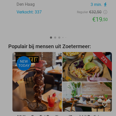
Den Haag
3 min.
directions_walk
Verkocht: 337
€32
,50
Regulier
€19
,50
Populair bij mensen uit Zoetermeer:
23%
NEW
TODAY
favorite_border