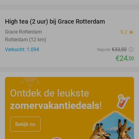
favorite_border
High tea (2 uur) bij Grace Rotterdam
27%
Grace Rotterdam
9.2
star
Rotterdam (12 km)
Verkocht: 1.094
€33
,50
Regulier
€24
,50
Ontdek de leukste
zomervakantiedeals
!
Bekijk nu