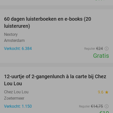
favorite_border
100%
60 dagen luisterboeken en e-books (20
luisteruren)
Nextory
Amsterdam
Verkocht: 6.384
€24
Regulier
Gratis
favorite_border
12-uurtje of 2-gangenlunch à la carte bij Chez
32%
Lou Lou
Chez Lou Lou
9.6
star
Zoetermeer
Verkocht: 1.150
€14
,75
Regulier