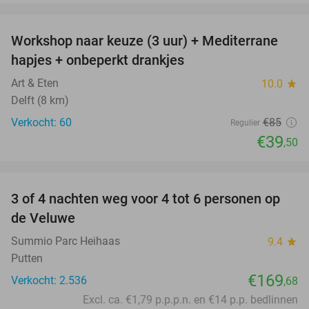
favorite_border
Workshop naar keuze (3 uur) + Mediterrane
54%
hapjes + onbeperkt drankjes
Art & Eten
10.0
star
Delft (8 km)
Verkocht: 60
€85
Regulier
€39
,50
favorite_border
3 of 4 nachten weg voor 4 tot 6 personen op
de Veluwe
Summio Parc Heihaas
9.4
star
Putten
€169
Verkocht: 2.536
,68
Excl. ca. €1,79 p.p.p.n. en €14 p.p. bedlinnen