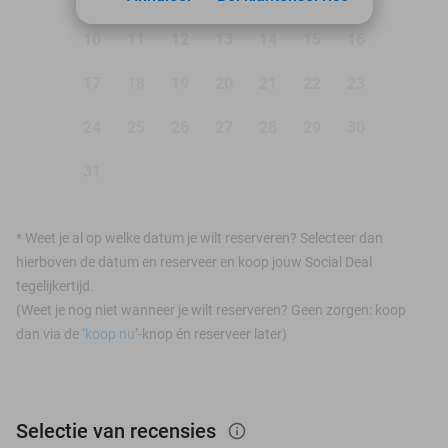
10
11
12
13
14
15
16
17
18
19
20
21
22
23
24
25
26
27
28
29
30
31
*
Weet je al op welke datum je wilt reserveren? Selecteer dan
hierboven de datum en reserveer en koop jouw Social Deal
tegelijkertijd.
(Weet je nog niet wanneer je wilt reserveren? Geen zorgen: koop
dan via de ‘
koop nu
’-knop én reserveer later)
Selectie van recensies
info_outlined