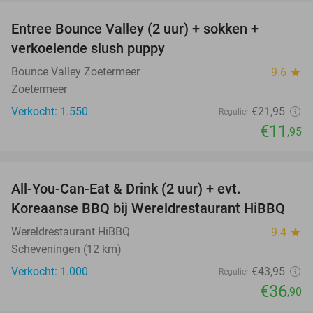
Entree Bounce Valley (2 uur) + sokken +
46%
verkoelende slush puppy
Bounce Valley Zoetermeer
9.6
star
Zoetermeer
Verkocht: 1.550
€21
,95
Regulier
€11
,95
favorite_border
All-You-Can-Eat & Drink (2 uur) + evt.
16%
Koreaanse BBQ bij Wereldrestaurant HiBBQ
Wereldrestaurant HiBBQ
9.4
star
Scheveningen (12 km)
Verkocht: 1.000
€43
,95
Regulier
€36
,90