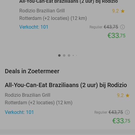
All-You-Can-Eat Braziliaans (2 uur) bij Rodizio
Rodizio Brazilian Grill
9.2
star
Rotterdam (+2 locaties) (12 km)
Verkocht: 101
€43
,75
Regulier
€33
,75
favorite_border
Deals in Zoetermeer
All-You-Can-Eat Braziliaans (2 uur) bij Rodizio
23%
NEW
TODAY
Rodizio Brazilian Grill
9.2
star
Rotterdam (+2 locaties) (12 km)
Verkocht: 101
€43
,75
Regulier
€33
,75
favorite_border