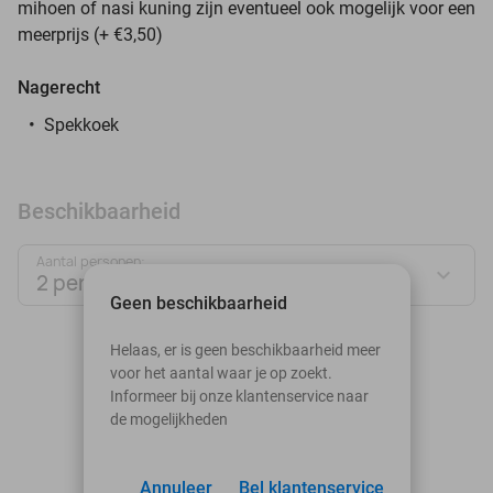
mihoen of nasi kuning zijn eventueel ook mogelijk voor een
meerprijs (+ €3,50)
Nagerecht
Spekkoek
Beschikbaarheid
Aantal personen:
2 personen
Geen beschikbaarheid
augustus 2026
Helaas, er is geen beschikbaarheid meer
voor het aantal waar je op zoekt.
Ma
Di
Wo
Do
Vr
Za
Zo
Informeer bij onze klantenservice naar
de mogelijkheden
1
2
3
Annuleer
4
5
Bel klantenservice
6
7
8
9