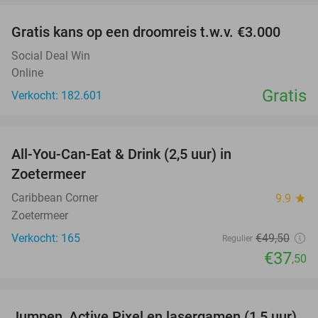
Gratis kans op een droomreis t.w.v. €3.000
Social Deal Win
Online
Gratis
Verkocht: 182.601
favorite_border
All-You-Can-Eat & Drink (2,5 uur) in
24%
Zoetermeer
Caribbean Corner
9.9
star
Zoetermeer
Verkocht: 165
€49
,50
Regulier
€37
,50
favorite_border
Jumpen, Active Pixel en lasergamen (1,5 uur)