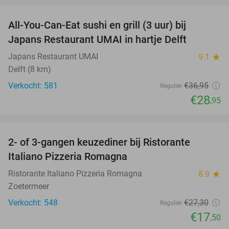
All-You-Can-Eat sushi en grill (3 uur) bij
22%
Japans Restaurant UMAI in hartje Delft
Japans Restaurant UMAI
9.1
star
Delft (8 km)
Verkocht: 581
€36
,95
Regulier
€28
,95
favorite_border
2- of 3-gangen keuzediner bij Ristorante
36%
Italiano Pizzeria Romagna
Ristorante Italiano Pizzeria Romagna
8.9
star
Zoetermeer
Verkocht: 548
€27
,30
Regulier
€17
,50