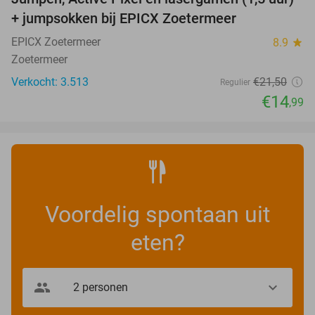
30%
+ jumpsokken bij EPICX Zoetermeer
EPICX Zoetermeer
8.9
star
Zoetermeer
Verkocht: 3.513
€21
,50
Regulier
€14
,99
Voordelig spontaan uit
eten?