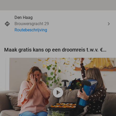
Den Haag
Brouwersgracht 29
Routebeschrijving
Maak gratis kans op een droomreis t.w.v. €3.000!
play_circle