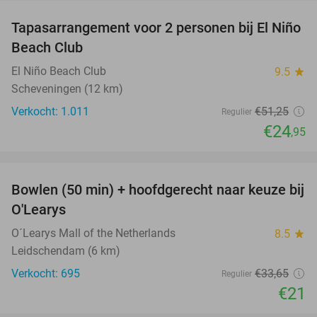
Tapasarrangement voor 2 personen bij El Niño
51%
Beach Club
El Niño Beach Club
9.5
star
Scheveningen (12 km)
Verkocht: 1.011
€51
,25
Regulier
€24
,95
favorite_border
Bowlen (50 min) + hoofdgerecht naar keuze bij
38%
O'Learys
O´Learys Mall of the Netherlands
8.5
star
Leidschendam (6 km)
Verkocht: 695
€33
,65
Regulier
€21
favorite_border