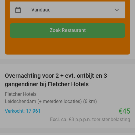
Zoek Restaurant
favorite_border
Overnachting voor 2 + evt. ontbijt en 3-
gangendiner bij Fletcher Hotels
Fletcher Hotels
Leidschendam (+ meerdere locaties) (6 km)
€45
Verkocht: 17.961
Excl. ca. €3 p.p.p.n. toeristenbelasting
favorite_border