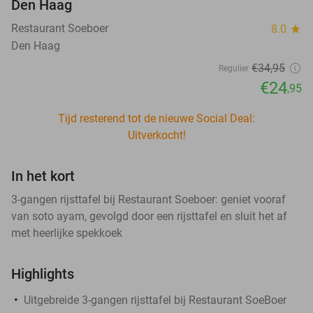
Den Haag
Restaurant Soeboer
8.0
star
Den Haag
€34
,95
Regulier
€24
,95
Tijd resterend tot de nieuwe Social Deal:
Uitverkocht!
In het kort
3-gangen rijsttafel bij Restaurant Soeboer: geniet vooraf
van soto ayam, gevolgd door een rijsttafel en sluit het af
met heerlijke spekkoek
Highlights
Uitgebreide 3-gangen rijsttafel bij Restaurant SoeBoer