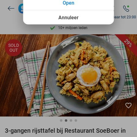
Open
7 dagen per week beschikbaar
10+ miljoen leden
Annuleer
Bereikbaar tot 23:00
9,4
op basis van
205.869 reviews
Ontdek 15.000+ deals
29%
SOLD
7 dagen per week beschikbaar
OUT
10+ miljoen leden
favorite_border
3-gangen rijsttafel bij Restaurant SoeBoer in