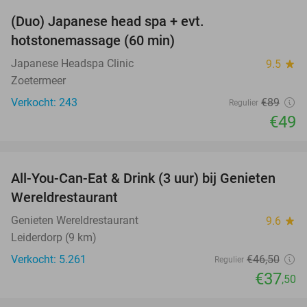
(Duo) Japanese head spa + evt.
45%
hotstonemassage (60 min)
Japanese Headspa Clinic
9.5
star
Zoetermeer
Verkocht: 243
€89
Regulier
€49
favorite_border
All-You-Can-Eat & Drink (3 uur) bij Genieten
19%
Wereldrestaurant
Genieten Wereldrestaurant
9.6
star
Leiderdorp (9 km)
Verkocht: 5.261
€46
,50
Regulier
€37
,50
favorite_border