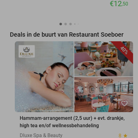
€12
,50
Deals in de buurt van Restaurant Soeboer
40%
favorite_border
Hammam-arrangement (2,5 uur) + evt. drankje,
high tea en/of wellnessbehandeling
Dluxe Spa & Beauty
8
star