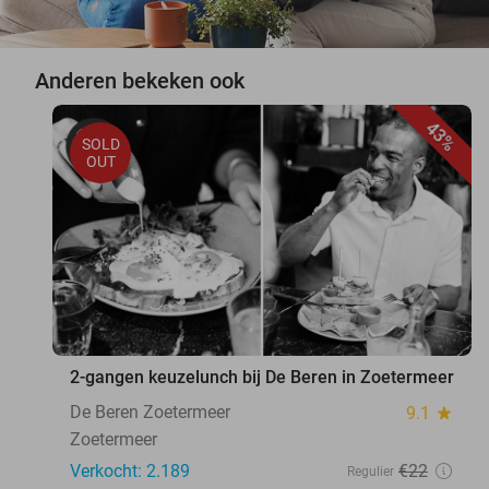
Anderen bekeken ook
43%
SOLD
OUT
2-gangen keuzelunch bij De Beren in Zoetermeer
De Beren Zoetermeer
9.1
star
Zoetermeer
Verkocht: 2.189
€22
Regulier