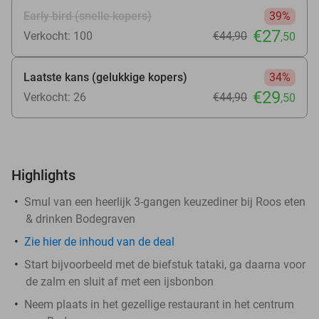
Early bird (snelle kopers)
39%
€27
Verkocht: 100
€44
,90
,50
Laatste kans (gelukkige kopers)
34%
€29
Verkocht: 26
€44
,90
,50
Highlights
Smul van een heerlijk 3-gangen keuzediner bij Roos eten
& drinken Bodegraven
Zie
hier
de inhoud van de deal
Start bijvoorbeeld met de biefstuk tataki, ga daarna voor
de zalm en sluit af met een ijsbonbon
Neem plaats in het gezellige restaurant in het centrum