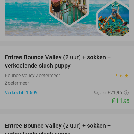
favorite_border
Entree Bounce Valley (2 uur) + sokken +
46%
verkoelende slush puppy
Bounce Valley Zoetermeer
9.6
star
Zoetermeer
Verkocht: 1.609
€21
,95
Regulier
€11
,95
favorite_border
Entree Bounce Valley (2 uur) + sokken +
46%
verkoelende slush puppy