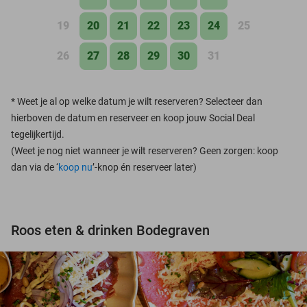
19
20
21
22
23
24
25
26
27
28
29
30
31
*
Weet je al op welke datum je wilt reserveren? Selecteer dan
hierboven de datum en reserveer en koop jouw Social Deal
tegelijkertijd.
(Weet je nog niet wanneer je wilt reserveren? Geen zorgen: koop
dan via de ‘
koop nu
’-knop én reserveer later)
Roos eten & drinken Bodegraven