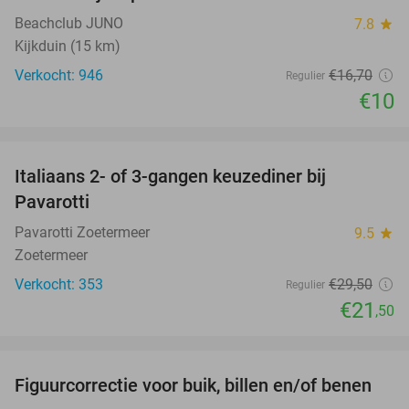
Beachclub JUNO
7.8
star
Kijkduin (15 km)
Verkocht: 946
€16
,70
Regulier
€10
favorite_border
Italiaans 2- of 3-gangen keuzediner bij
27%
Pavarotti
Pavarotti Zoetermeer
9.5
star
Zoetermeer
Verkocht: 353
€29
,50
Regulier
€21
,50
favorite_border
Figuurcorrectie voor buik, billen en/of benen
66%