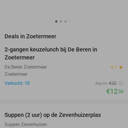
favorite_border
Deals in Zoetermeer
2-gangen keuzelunch bij De Beren in
43%
NEW
Zoetermeer
TODAY
De Beren Zoetermeer
9.1
star
Zoetermeer
Verkocht: 18
€22
Regulier
€12
,50
favorite_border
Suppen (2 uur) op de Zevenhuizerplas
40%
NEW
TODAY
Suppen Zevenhuizen