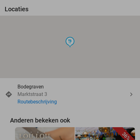
Locaties
food
Bodegraven
Marktstraat 3
Routebeschrijving
Anderen bekeken ook
36%