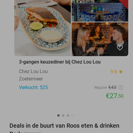
favorite_border
3-gangen keuzediner bij Chez Lou Lou
Chez Lou Lou
9.6
star
Zoetermeer
Verkocht: 525
€43
Regulier
€27
,50
Deals in de buurt van Roos eten & drinken