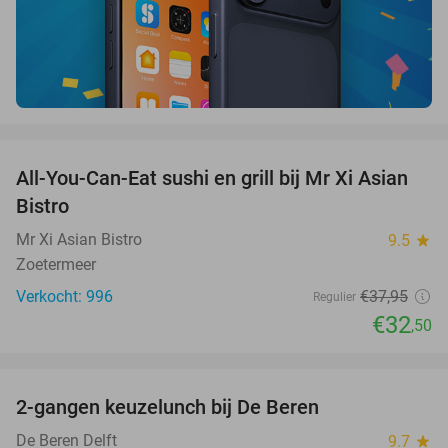
favorite_border
All-You-Can-Eat sushi en grill bij Mr Xi Asian
14%
Bistro
Mr Xi Asian Bistro
9.5
star
Zoetermeer
Verkocht: 996
€37
,95
Regulier
€32
,50
favorite_border
2-gangen keuzelunch bij De Beren
44%
NEW
TODAY
De Beren Delft
9.7
star