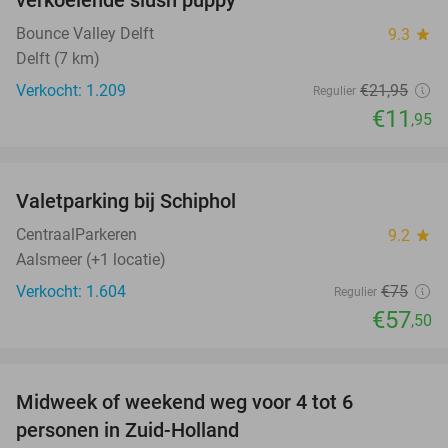
Bounce Valley Delft
9.3
star
Delft (7 km)
Verkocht: 1.209
€21
,95
Regulier
€11
,95
favorite_border
Valetparking bij Schiphol
23%
CentraalParkeren
9.2
star
Aalsmeer (+1 locatie)
Verkocht: 1.604
€75
Regulier
€57
,50
favorite_border
Midweek of weekend weg voor 4 tot 6
personen in Zuid-Holland