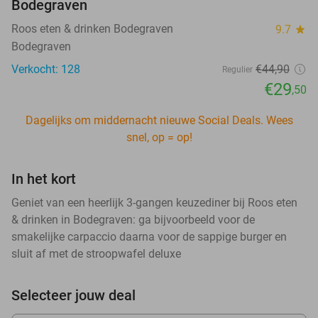
Bodegraven
Roos eten & drinken Bodegraven
9.7
star
Bodegraven
Verkocht: 128
€44
,90
Regulier
€29
,50
Dagelijks om middernacht nieuwe Social Deals. Wees
snel, op = op!
In het kort
Geniet van een heerlijk 3-gangen keuzediner bij Roos eten
& drinken in Bodegraven: ga bijvoorbeeld voor de
smakelijke carpaccio daarna voor de sappige burger en
sluit af met de stroopwafel deluxe
Selecteer jouw deal