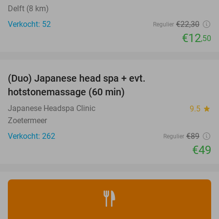
Delft (8 km)
Verkocht: 52
€22
,30
Regulier
€12
,50
favorite_border
(Duo) Japanese head spa + evt.
45%
hotstonemassage (60 min)
Japanese Headspa Clinic
9.5
star
Zoetermeer
Verkocht: 262
€89
Regulier
€49