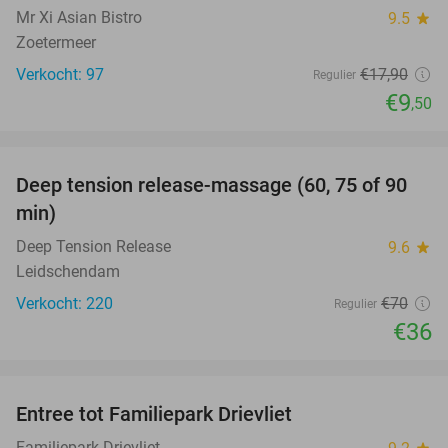
Mr Xi Asian Bistro
9.5
star
Zoetermeer
Verkocht: 97
€17
,90
Regulier
€9
,50
favorite_border
Deep tension release-massage (60, 75 of 90
49%
min)
Deep Tension Release
9.6
star
Leidschendam
Verkocht: 220
€70
Regulier
€36
favorite_border
Entree tot Familiepark Drievliet
21%
Familiepark Drievliet
star