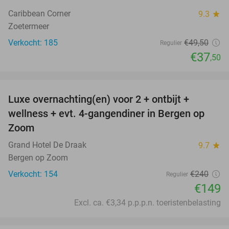
Caribbean Corner
9.3
star
Zoetermeer
Verkocht: 185
€49
,50
Regulier
€37
,50
favorite_border
Luxe overnachting(en) voor 2 + ontbijt +
38%
wellness + evt. 4-gangendiner in Bergen op
Zoom
Grand Hotel De Draak
9.7
star
Bergen op Zoom
Verkocht: 154
€240
Regulier
€149
Excl. ca. €3,34 p.p.p.n. toeristenbelasting
favorite_border