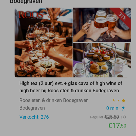
Bodegraven
31%
favorite_border
High tea (2 uur) evt. + glas cava of high wine of
high beer bij Roos eten & drinken Bodegraven
Roos eten & drinken Bodegraven
9.7
star
Bodegraven
0 min.
directions_walk
Verkocht: 276
€25
,50
Regulier
€17
,50