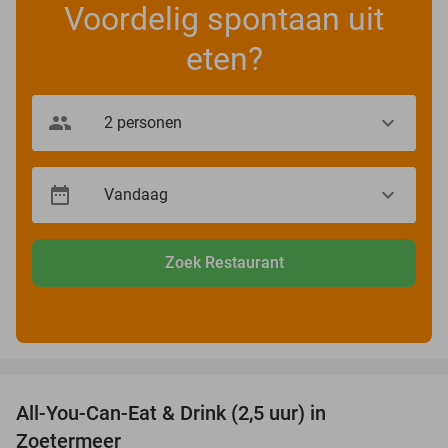
Voordelig spontaan uit
eten?
Zoek Restaurant
favorite_border
All-You-Can-Eat & Drink (2,5 uur) in
24%
Zoetermeer