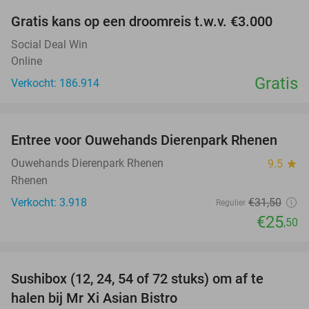
Gratis kans op een droomreis t.w.v. €3.000
Social Deal Win
Online
Gratis
Verkocht: 186.914
favorite_border
Entree voor Ouwehands Dierenpark Rhenen
19%
Ouwehands Dierenpark Rhenen
9.5
star
Rhenen
Verkocht: 3.918
€31
,50
Regulier
€25
,50
favorite_border
Sushibox (12, 24, 54 of 72 stuks) om af te
47%
halen bij Mr Xi Asian Bistro