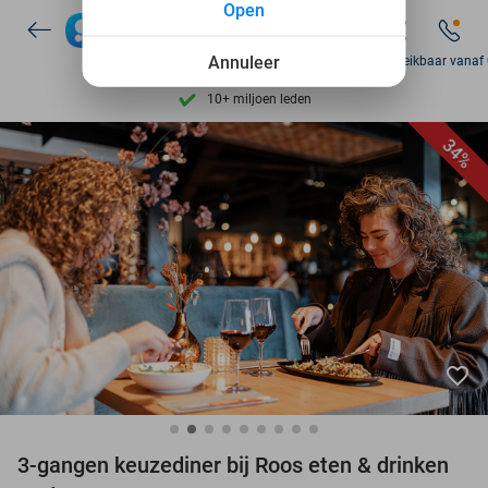
Open
7 dagen per week beschikbaar
Annuleer
Zo bereikbaar vanaf
10+ miljoen leden
9,4
op basis van
206.239 reviews
34%
Ontdek 15.000+ deals
7 dagen per week beschikbaar
10+ miljoen leden
favorite_border
3-gangen keuzediner bij Roos eten & drinken