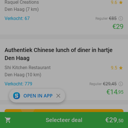
Raquel Creations
9.6
star
Den Haag (7 km)
Verkocht: 67
€85
Regulier
€29
favorite_border
Authentiek Chinese lunch of diner in hartje
49%
Den Haag
Shi Kitchen Restaurant
9.5
star
Den Haag (10 km)
Verkocht: 779
€29
,45
Regulier
€14
,95
close
OPEN IN APP
€29
shopping_cart
Selecteer deal
,50
Ontdek de leukste