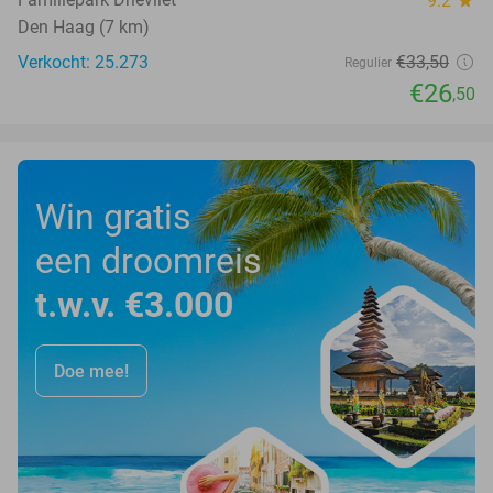
9.2
Den Haag (7 km)
Verkocht: 25.273
€33
,50
Regulier
€26
,50
Win gratis
een droomreis
t.w.v. €3.000
Doe mee!