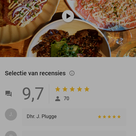
play_circle
Selectie van recensies
info_outlined
9,7
70
J.
Dhr. J. Plugge