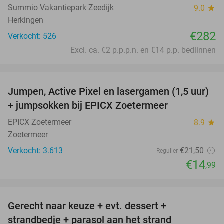
Summio Vakantiepark Zeedijk
9.0
star
Herkingen
€282
Verkocht: 526
Excl. ca. €2 p.p.p.n. en €14 p.p. bedlinnen
favorite_border
Jumpen, Active Pixel en lasergamen (1,5 uur)
30%
+ jumpsokken bij EPICX Zoetermeer
EPICX Zoetermeer
8.9
star
Zoetermeer
Verkocht: 3.613
€21
,50
Regulier
€14
,99
favorite_border
Gerecht naar keuze + evt. dessert +
40%
strandbedje + parasol aan het strand