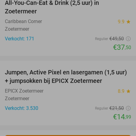
All-You-Can-Eat & Drink (2,5 uur) in
24%
Zoetermeer
Caribbean Corner
9.9
star
Zoetermeer
Verkocht: 171
€49
,50
Regulier
€37
,50
favorite_border
Jumpen, Active Pixel en lasergamen (1,5 uur)
30%
+ jumpsokken bij EPICX Zoetermeer
EPICX Zoetermeer
8.9
star
Zoetermeer
Verkocht: 3.530
€21
,50
Regulier
€14
,99