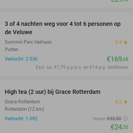
favorite_border
3 of 4 nachten weg voor 4 tot 6 personen op
de Veluwe
Summio Parc Heihaas
9.4
star
Putten
€169
Verkocht: 2.536
,68
Excl. ca. €1,79 p.p.p.n. en €14 p.p. bedlinnen
favorite_border
High tea (2 uur) bij Grace Rotterdam
27%
Grace Rotterdam
9.2
star
Rotterdam (12 km)
Verkocht: 1.092
€33
,50
Regulier
€24
,50