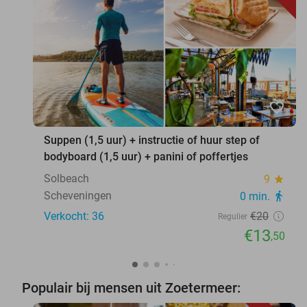
favorite_border
Suppen (1,5 uur) + instructie of huur step of
bodyboard (1,5 uur) + panini of poffertjes
Solbeach
9
star
Scheveningen
0 min.
directions_walk
Verkocht: 36
€20
Regulier
€13
,50
Populair bij mensen uit Zoetermeer: