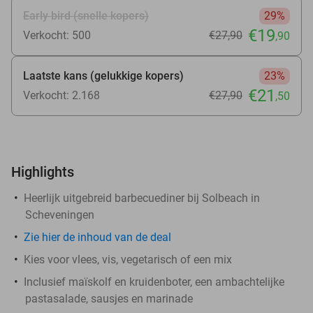
Early bird (snelle kopers)
29%
€19
Verkocht: 500
€27
,90
,90
Laatste kans (gelukkige kopers)
23%
€21
Verkocht: 2.168
€27
,90
,50
Highlights
Heerlijk uitgebreid barbecuediner bij Solbeach in
Scheveningen
Zie
hier
de inhoud van de deal
Kies voor vlees, vis, vegetarisch of een mix
Inclusief maïskolf en kruidenboter, een ambachtelijke
pastasalade, sausjes en marinade