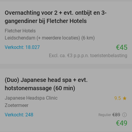
Overnachting voor 2 + evt. ontbijt en 3-
gangendiner bij Fletcher Hotels
Fletcher Hotels
Leidschendam (+ meerdere locaties) (6 km)
€45
Verkocht: 18.027
Excl. ca. €3 p.p.p.n. toeristenbelasting
favorite_border
(Duo) Japanese head spa + evt.
45%
hotstonemassage (60 min)
Japanese Headspa Clinic
9.5
star
Zoetermeer
Verkocht: 248
€89
Regulier
€49