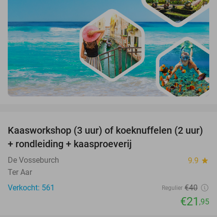
favorite_border
Kaasworkshop (3 uur) of koeknuffelen (2 uur)
45%
+ rondleiding + kaasproeverij
De Vosseburch
9.9
star
Ter Aar
Verkocht: 561
€40
Regulier
€21
,95