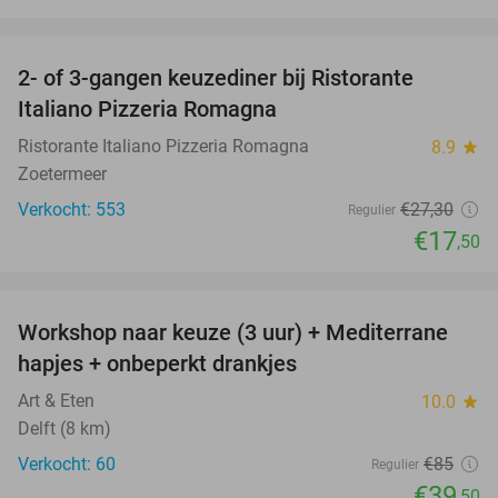
favorite_border
2- of 3-gangen keuzediner bij Ristorante
36%
Italiano Pizzeria Romagna
Ristorante Italiano Pizzeria Romagna
8.9
star
Zoetermeer
Verkocht: 553
€27
,30
Regulier
€17
,50
favorite_border
Workshop naar keuze (3 uur) + Mediterrane
54%
hapjes + onbeperkt drankjes
Art & Eten
10.0
star
Delft (8 km)
Verkocht: 60
€85
Regulier
€39
,50