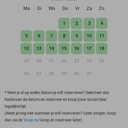
Ma
Di
Wo
Do
Vr
Za
Zo
1
2
3
4
5
6
7
8
9
10
11
12
13
14
15
16
17
18
19
20
21
22
23
24
25
26
27
28
29
30
31
*
Weet je al op welke datum je wilt reserveren? Selecteer dan
hierboven de datum en reserveer en koop jouw Social Deal
tegelijkertijd.
(Weet je nog niet wanneer je wilt reserveren? Geen zorgen: koop
dan via de ‘
koop nu
’-knop én reserveer later)