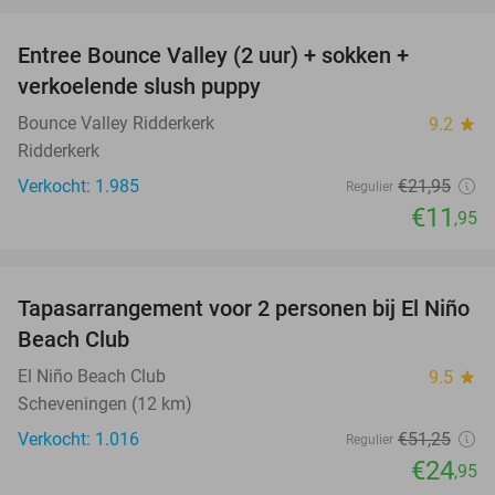
favorite_border
Entree Bounce Valley (2 uur) + sokken +
46%
verkoelende slush puppy
Bounce Valley Ridderkerk
9.2
star
Ridderkerk
Verkocht: 1.985
€21
,95
Regulier
€11
,95
favorite_border
Tapasarrangement voor 2 personen bij El Niño
51%
Beach Club
El Niño Beach Club
9.5
star
Scheveningen (12 km)
Verkocht: 1.016
€51
,25
Regulier
€24
,95