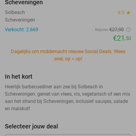
Scheveningen
Solbeach
9.0
star
Scheveningen
Verkocht: 2.669
€27
,90
Regulier
€21
,50
Dagelijks om middernacht nieuwe Social Deals. Wees
snel, op = op!
In het kort
Heerlijk barbecuediner aan zee bij Solbeach in
Scheveningen: geniet van vlees, vis, vegetarisch of een mix
aan het strand bij Scheveningen, inclusief sausjes, salade
en maïskolf
Selecteer jouw deal