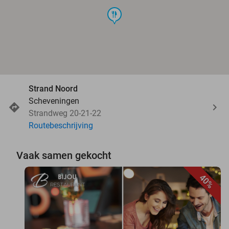
food
Strand Noord
Scheveningen
Strandweg 20-21-22
Routebeschrijving
Vaak samen gekocht
40%