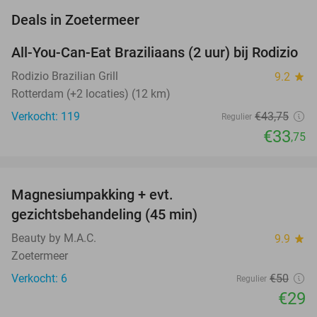
favorite_border
Deals in Zoetermeer
All-You-Can-Eat Braziliaans (2 uur) bij Rodizio
23%
NEW
TODAY
Rodizio Brazilian Grill
9.2
star
Rotterdam (+2 locaties) (12 km)
Verkocht: 119
€43
,75
Regulier
€33
,75
favorite_border
Magnesiumpakking + evt.
42%
gezichtsbehandeling (45 min)
Beauty by M.A.C.
9.9
star
Zoetermeer
Verkocht: 6
€50
Regulier
€29