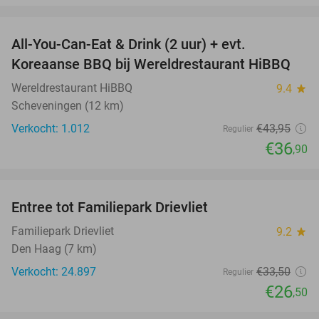
favorite_border
All-You-Can-Eat & Drink (2 uur) + evt.
16%
Koreaanse BBQ bij Wereldrestaurant HiBBQ
Wereldrestaurant HiBBQ
9.4
star
Scheveningen (12 km)
Verkocht: 1.012
€43
,95
Regulier
€36
,90
favorite_border
Entree tot Familiepark Drievliet
21%
Familiepark Drievliet
9.2
star
Den Haag (7 km)
Verkocht: 24.897
€33
,50
Regulier
€26
,50
favorite_border