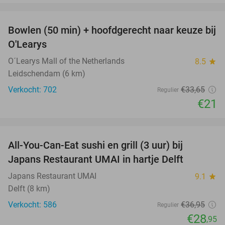
favorite_border
Bowlen (50 min) + hoofdgerecht naar keuze bij
38%
O'Learys
O´Learys Mall of the Netherlands
8.5
star
Leidschendam (6 km)
Verkocht: 702
€33
,65
Regulier
€21
favorite_border
All-You-Can-Eat sushi en grill (3 uur) bij
22%
Japans Restaurant UMAI in hartje Delft
Japans Restaurant UMAI
9.1
star
Delft (8 km)
Verkocht: 586
€36
,95
Regulier
€28
,95