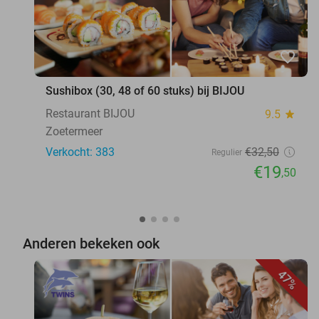
favorite_border
Sushibox (30, 48 of 60 stuks) bij BIJOU
Restaurant BIJOU
9.5
star
Zoetermeer
Verkocht: 383
€32
,50
Regulier
€19
,50
Anderen bekeken ook
47%