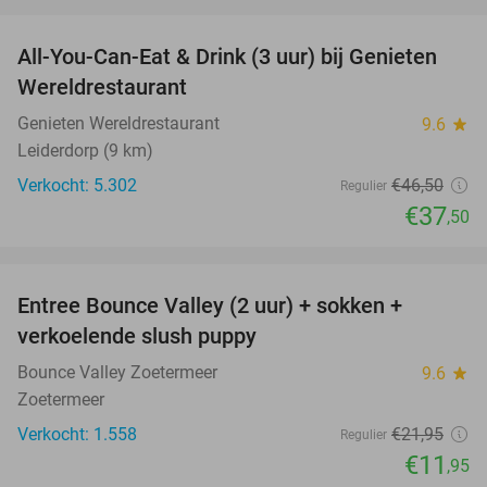
favorite_border
All-You-Can-Eat & Drink (3 uur) bij Genieten
19%
Wereldrestaurant
Genieten Wereldrestaurant
9.6
star
Leiderdorp (9 km)
Verkocht: 5.302
€46
,50
Regulier
€37
,50
favorite_border
Entree Bounce Valley (2 uur) + sokken +
46%
verkoelende slush puppy
Bounce Valley Zoetermeer
9.6
star
Zoetermeer
Verkocht: 1.558
€21
,95
Regulier
€11
,95