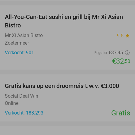
favorite_border
All-You-Can-Eat sushi en grill bij Mr Xi Asian
14%
Bistro
Mr Xi Asian Bistro
9.5
star
Zoetermeer
Verkocht: 901
€37
,95
Regulier
€32
,50
favorite_border
Gratis kans op een droomreis t.w.v. €3.000
Social Deal Win
Online
Gratis
Verkocht: 183.293
favorite_border