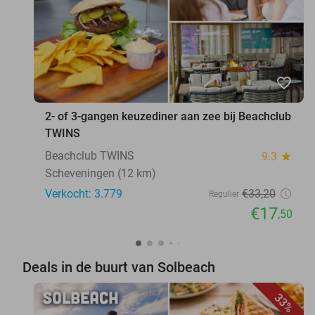
favorite_border
2- of 3-gangen keuzediner aan zee bij Beachclub
TWINS
Beachclub TWINS
9.3
star
Scheveningen (12 km)
Verkocht: 3.779
€33
,20
Regulier
€17
,50
Deals in de buurt van Solbeach
33%