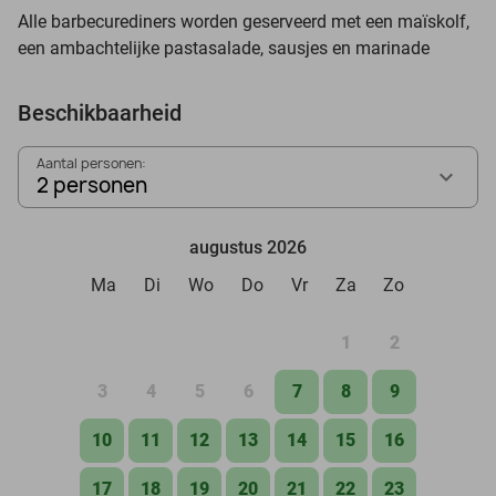
Alle barbecurediners worden geserveerd met een maïskolf,
een ambachtelijke pastasalade, sausjes en marinade
Beschikbaarheid
Aantal personen:
2 personen
augustus 2026
Ma
Di
Wo
Do
Vr
Za
Zo
1
2
3
4
5
6
7
8
9
10
11
12
13
14
15
16
17
18
19
20
21
22
23