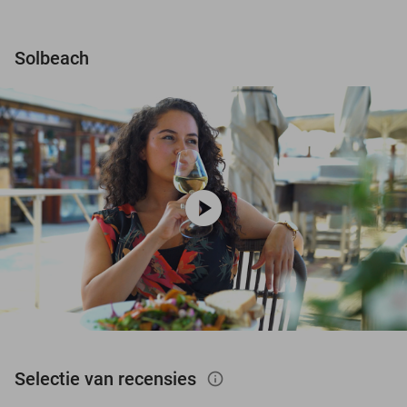
Solbeach
play_circle
Selectie van recensies
info_outlined