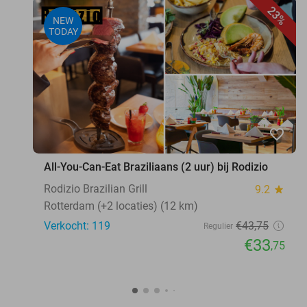
23%
NEW
TODAY
favorite_border
All-You-Can-Eat Braziliaans (2 uur) bij Rodizio
Rodizio Brazilian Grill
9.2
star
Rotterdam (+2 locaties) (12 km)
Verkocht: 119
€43
,75
Regulier
€33
,75