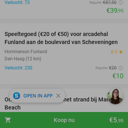
Verkocht: 73
€87
,50
Regulier
€39
,95
favorite_border
Speeltegoed (€20 of €50) voor arcadehal
50%
Funland aan de boulevard van Scheveningen
Hommerson Funland
8.3
star
Den Haag (12 km)
Verkocht: 230
€20
Regulier
€10
favorite_border
close
OPEN IN APP
Ontbijt naar keuze aan het strand bij Manta
50%
Beach
Manta Beach
9.6
star
€5
shopping_cart
Koop nu
,95
Scheveningen (12 km)