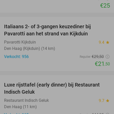
€25
favorite_border
Italiaans 2- of 3-gangen keuzediner bij
27%
Pavarotti aan het strand van Kijkduin
Pavarotti Kijkduin
9.4
star
Den Haag (Kijkduin) (14 km)
Verkocht: 956
€29
,50
Regulier
€21
,50
favorite_border
Luxe rijsttafel (early dinner) bij Restaurant
44%
Indisch Geluk
Restaurant Indisch Geluk
9.7
star
Den Haag (11 km)