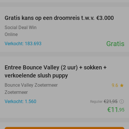
favorite_border
Gratis kans op een droomreis t.w.v. €3.000
Social Deal Win
Online
Gratis
Verkocht: 183.693
favorite_border
Entree Bounce Valley (2 uur) + sokken +
46%
verkoelende slush puppy
Bounce Valley Zoetermeer
9.6
star
Zoetermeer
Verkocht: 1.560
€21
,95
Regulier
€11
,95