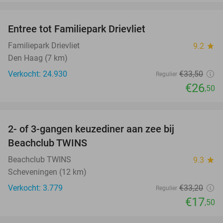
favorite_border
Entree tot Familiepark Drievliet
21%
Familiepark Drievliet
9.2
star
Den Haag (7 km)
Verkocht: 24.930
€33
,50
Regulier
€26
,50
favorite_border
2- of 3-gangen keuzediner aan zee bij
47%
Beachclub TWINS
Beachclub TWINS
9.3
star
Scheveningen (12 km)
Verkocht: 3.779
€33
,20
Regulier
€17
,50
favorite_border