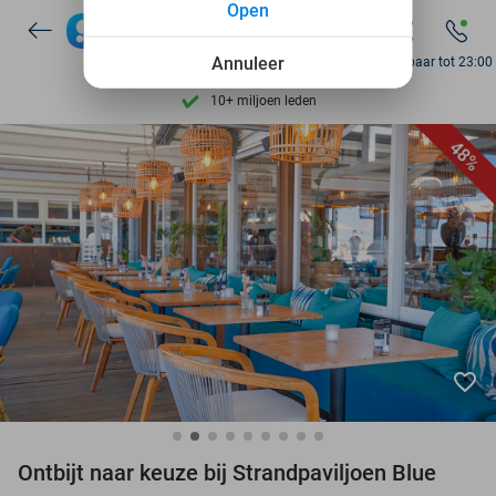
Open
7 dagen per week beschikbaar
Annuleer
Bereikbaar tot 23:00
10+ miljoen leden
9,4
op basis van
205.983 reviews
Ontdek 15.000+ deals
48%
7 dagen per week beschikbaar
10+ miljoen leden
favorite_border
Ontbijt naar keuze bij Strandpaviljoen Blue