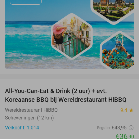
favorite_border
All-You-Can-Eat & Drink (2 uur) + evt.
16%
Koreaanse BBQ bij Wereldrestaurant HiBBQ
Wereldrestaurant HiBBQ
9.4
star
Scheveningen (12 km)
Verkocht: 1.014
€43
,95
Regulier
€36
,90