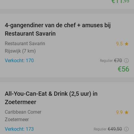
€11
,95
favorite_border
4-gangendiner van de chef + amuses bij
20%
Restaurant Savarin
Restaurant Savarin
9.5
star
Rijswijk (7 km)
Verkocht: 170
€70
Regulier
€56
favorite_border
All-You-Can-Eat & Drink (2,5 uur) in
24%
Zoetermeer
Caribbean Corner
9.9
star
Zoetermeer
Verkocht: 173
€49
,50
Regulier