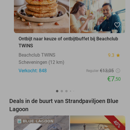
favorite_border
Ontbijt naar keuze of ontbijtbuffet bij Beachclub
TWINS
Beachclub TWINS
9.3
star
Scheveningen (12 km)
Verkocht: 848
€13
,05
Regulier
€7
,50
Deals in de buurt van Strandpaviljoen Blue
Lagoon
40%