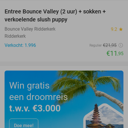
Entree Bounce Valley (2 uur) + sokken +
46%
verkoelende slush puppy
Bounce Valley Ridderkerk
9.2
star
Ridderkerk
Verkocht: 1.996
€21
,95
Regulier
€11
,95
Win gratis
een droomreis
t.w.v. €3.000
Doe mee!