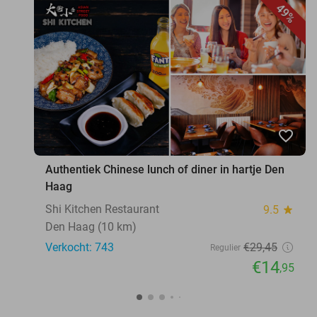
49%
favorite_border
Authentiek Chinese lunch of diner in hartje Den
Haag
Shi Kitchen Restaurant
9.5
star
Den Haag (10 km)
Verkocht: 743
€29
,45
Regulier
€14
,95