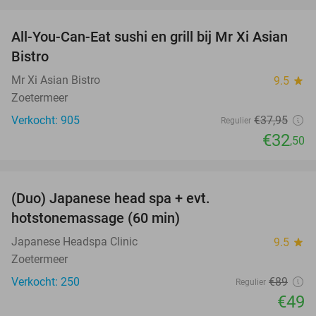
favorite_border
All-You-Can-Eat sushi en grill bij Mr Xi Asian
14%
Bistro
Mr Xi Asian Bistro
9.5
star
Zoetermeer
Verkocht: 905
€37
,95
Regulier
€32
,50
favorite_border
(Duo) Japanese head spa + evt.
45%
hotstonemassage (60 min)
Japanese Headspa Clinic
9.5
star
Zoetermeer
Verkocht: 250
€89
Regulier
€49