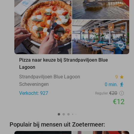
favorite_border
Pizza naar keuze bij Strandpaviljoen Blue
Lagoon
Strandpaviljoen Blue Lagoon
9
star
Scheveningen
0 min.
directions_walk
Verkocht: 927
€20
Regulier
€12
Populair bij mensen uit Zoetermeer: