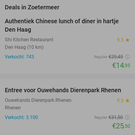
favorite_border
Deals in Zoetermeer
Authentiek Chinese lunch of diner in hartje
49%
Den Haag
Shi Kitchen Restaurant
9.5
star
Den Haag (10 km)
Verkocht: 743
€29
,45
Regulier
€14
,95
favorite_border
Entree voor Ouwehands Dierenpark Rhenen
19%
NEW
TODAY
Ouwehands Dierenpark Rhenen
9.5
star
Rhenen
Verkocht: 3.100
€31
,50
Regulier
€25
,50