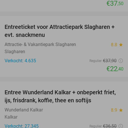
€37
,50
favorite_border
Entreeticket voor Attractiepark Slagharen +
41%
evt. snackmenu
Attractie- & Vakantiepark Slagharen
8.8
star
Slagharen
Verkocht: 4.635
€37
,90
Regulier
€22
,40
favorite_border
Entree Wunderland Kalkar + onbeperkt friet,
32%
ijs, frisdrank, koffie, thee en softijs
Wunderland Kalkar
8.9
star
Kalkar
Verkocht: 27.345
€36
,50
Regulier