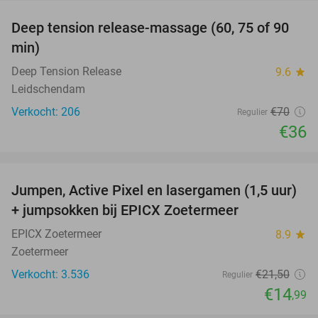
Deep tension release-massage (60, 75 of 90
49%
min)
Deep Tension Release
9.6
star
Leidschendam
Verkocht: 206
€70
Regulier
€36
favorite_border
Jumpen, Active Pixel en lasergamen (1,5 uur)
30%
+ jumpsokken bij EPICX Zoetermeer
EPICX Zoetermeer
8.9
star
Zoetermeer
Verkocht: 3.536
€21
,50
Regulier
€14
,99
favorite_border