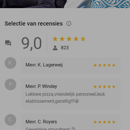
Selectie van recensies
info_outlined
9,0
823
K.
Mevr. K. Lagerweij
P.
Mevr. P. Windey
Lekkere pizza,vriendelijk personeel,leuk
etablissement,gezellig!!!🤩
C.
Mevr. C. Royers
Geweldige strandtent! 👌