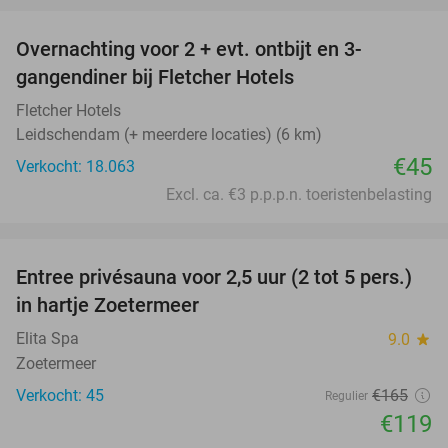
Overnachting voor 2 + evt. ontbijt en 3-
gangendiner bij Fletcher Hotels
Fletcher Hotels
Leidschendam (+ meerdere locaties) (6 km)
€45
Verkocht: 18.063
Excl. ca. €3 p.p.p.n. toeristenbelasting
favorite_border
Entree privésauna voor 2,5 uur (2 tot 5 pers.)
28%
in hartje Zoetermeer
Elita Spa
9.0
star
Zoetermeer
Verkocht: 45
€165
Regulier
€119