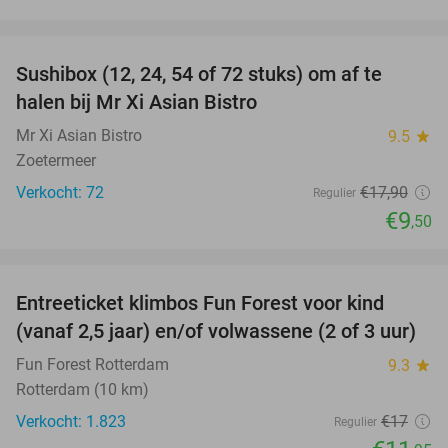
favorite_border
Sushibox (12, 24, 54 of 72 stuks) om af te
47%
halen bij Mr Xi Asian Bistro
Mr Xi Asian Bistro
9.5
star
Zoetermeer
Verkocht: 72
€17
,90
Regulier
€9
,50
favorite_border
Entreeticket klimbos Fun Forest voor kind
30%
(vanaf 2,5 jaar) en/of volwassene (2 of 3 uur)
Fun Forest Rotterdam
9.3
star
Rotterdam (10 km)
Verkocht: 1.823
€17
Regulier