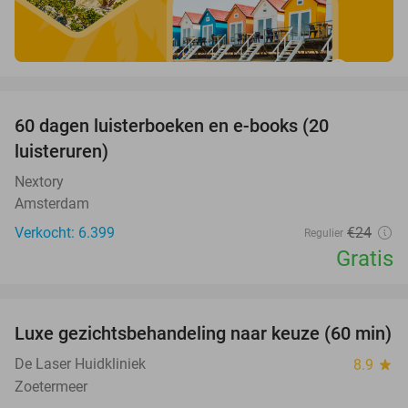
favorite_border
100%
60 dagen luisterboeken en e-books (20
luisteruren)
Nextory
Amsterdam
Verkocht: 6.399
€24
Regulier
Gratis
favorite_border
Luxe gezichtsbehandeling naar keuze (60 min)
54%
De Laser Huidkliniek
8.9
star
Zoetermeer