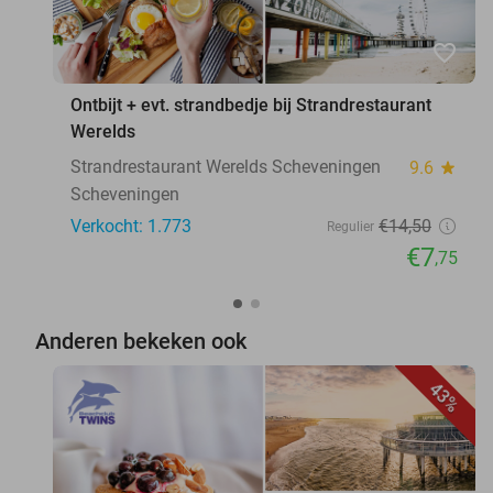
favorite_border
Ontbijt + evt. strandbedje bij Strandrestaurant
Werelds
Strandrestaurant Werelds Scheveningen
9.6
star
Scheveningen
Verkocht: 1.773
€14
,50
Regulier
€7
,75
Anderen bekeken ook
43%