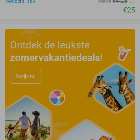
Verkocht: 169
€44
,25
Regulier
€25
Ontdek de leukste
zomervakantiedeals
!
Bekijk nu