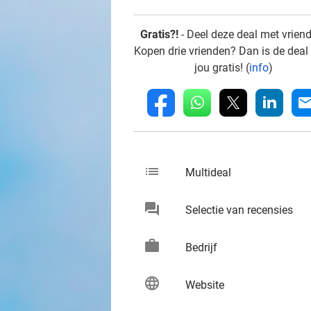
Gratis?!
- Deel deze deal met vrien
Kopen drie vrienden? Dan is de deal
jou gratis! (
info
)
whatsapp
linkedin
fb
mai
list
keybo
Multideal
chat
keybo
Selectie van recensies
work
keybo
Bedrijf
language
keybo
Website