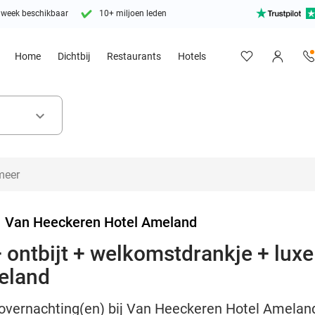
 week beschikbaar
10+ miljoen leden
Home
Dichtbij
Restaurants
Hotels
keyboard_arrow_down
>
Van Heeckeren Hotel Ameland
 ontbijt + welkomstdrankje + lux
eland
 overnachting(en) bij Van Heeckeren Hotel Ameland 