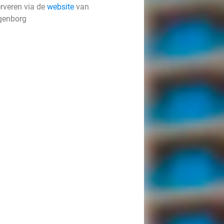
erveren via de
website
van
enborg