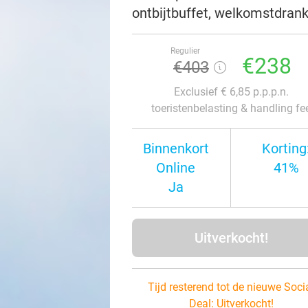
ontbijtbuffet, welkomstdran
Regulier
€238
€403
Exclusief € 6,85 p.p.p.n.
toeristenbelasting & handling fe
Binnenkort
Korting
Online
41%
Ja
Uitverkocht!
Tijd resterend tot de nieuwe Soci
Deal:
Uitverkocht!