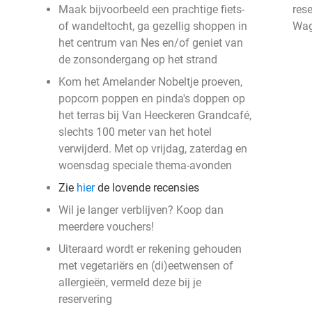
Maak bijvoorbeeld een prachtige fiets-
res
of wandeltocht, ga gezellig shoppen in
Wag
het centrum van Nes en/of geniet van
de zonsondergang op het strand
Kom het Amelander Nobeltje proeven,
popcorn poppen en pinda's doppen op
het terras bij Van Heeckeren Grandcafé,
slechts 100 meter van het hotel
verwijderd. Met op vrijdag, zaterdag en
woensdag speciale thema-avonden
Zie
hier
de lovende recensies
Wil je langer verblijven? Koop dan
meerdere vouchers!
Uiteraard wordt er rekening gehouden
met vegetariërs en (di)eetwensen of
allergieën, vermeld deze bij je
reservering