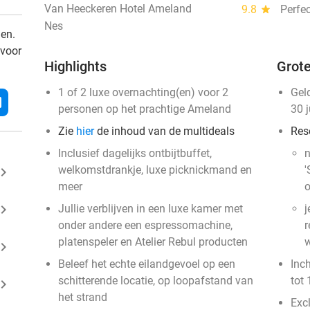
Van Heeckeren Hotel Ameland
9.8
star
Perfec
Nes
den.
 voor
Highlights
Grote
1 of 2 luxe overnachting(en) voor 2
Gel
l
personen op het prachtige Ameland
30 
Zie
hier
de inhoud van de multideals
Res
Inclusief dagelijks ontbijtbuffet,
n
welkomstdrankje, luxe picknickmand en
'
ard_arrow_right
meer
o
ard_arrow_right
Jullie verblijven in een luxe kamer met
j
onder andere een espressomachine,
r
platenspeler en Atelier Rebul producten
w
ard_arrow_right
Beleef het echte eilandgevoel op een
Inc
schitterende locatie, op loopafstand van
tot 
ard_arrow_right
het strand
Excl