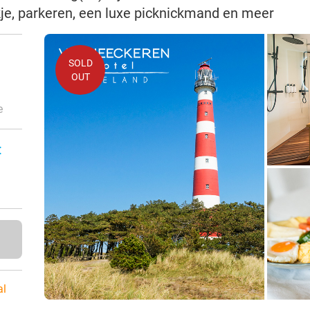
kje, parkeren, een luxe picknickmand en meer
SOLD
OUT
e
:
al