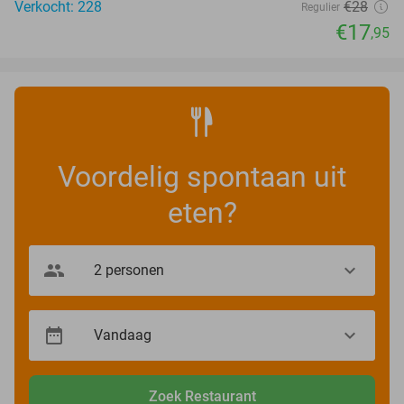
Verkocht: 228
€28
Regulier
€17
,95
Voordelig spontaan uit
eten?
Zoek Restaurant