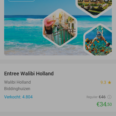
favorite_border
Entree Walibi Holland
25%
Walibi Holland
9.3
star
Biddinghuizen
Verkocht: 4.804
€46
Regulier
€34
,50
favorite_border