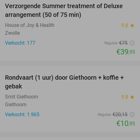
Verzorgende Summer treatment of Deluxe
47%
arrangement (50 of 75 min)
House of Joy & Health
9.8
star
Zwolle
Verkocht: 177
€75
Regulier
€39
,95
favorite_border
Rondvaart (1 uur) door Giethoorn + koffie +
46%
gebak
Smit Giethoorn
9.8
star
Giethoorn
Verkocht: 1.965
€20
,15
Regulier
€10
,95
favorite_border