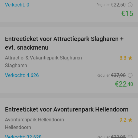
Verkocht: 0
€22
,50
Regulier
€15
favorite_border
Entreeticket voor Attractiepark Slagharen +
41%
evt. snackmenu
Attractie- & Vakantiepark Slagharen
8.8
star
Slagharen
Verkocht: 4.626
€37
,90
Regulier
€22
,40
favorite_border
Entreeticket voor Avonturenpark Hellendoorn
41%
Avonturenpark Hellendoorn
9.2
star
Hellendoorn
Verkocht: 32.628
€32
,95
Regulier