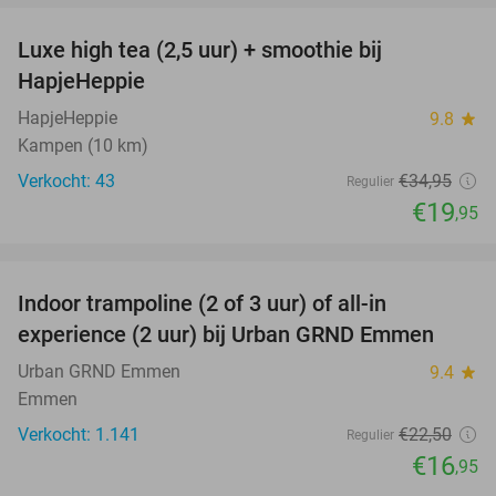
Luxe high tea (2,5 uur) + smoothie bij
43%
HapjeHeppie
HapjeHeppie
9.8
star
Kampen (10 km)
Verkocht: 43
€34
,95
Regulier
€19
,95
favorite_border
Indoor trampoline (2 of 3 uur) of all-in
25%
experience (2 uur) bij Urban GRND Emmen
Urban GRND Emmen
9.4
star
Emmen
Verkocht: 1.141
€22
,50
Regulier
€16
,95