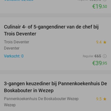
€19
,50
favorite_border
Culinair 4- of 5-gangendiner van de chef bij
39%
NEW
Trois Deventer
TODAY
Trois Deventer
9.4
star
Deventer
Verkocht: 0
€65
Regulier
€39
,95
favorite_border
3-gangen keuzediner bij Pannenkoekenhuis De
36%
Boskabouter in Wezep
Pannenkoekenhuis De Boskabouter Wezep
9.5
star
Wezep