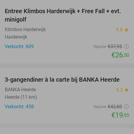
Entree Klimbos Harderwijk + Free Fall + evt.
30%
minigolf
Klimbos Harderwijk
9.8
star
Harderwijk
Verkocht: 609
€37
,95
Regulier
€26
,50
favorite_border
3-gangendiner à la carte bij BANKA Heerde
53%
BANKA Heerde
9.3
star
Heerde (11 km)
Verkocht: 458
€42
,60
Regulier
€19
,95
favorite_border