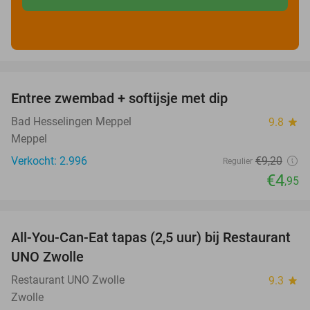
favorite_border
Entree zwembad + softijsje met dip
46%
Bad Hesselingen Meppel
9.8
star
Meppel
Verkocht: 2.996
€9
,20
Regulier
€4
,95
favorite_border
All-You-Can-Eat tapas (2,5 uur) bij Restaurant
21%
UNO Zwolle
Restaurant UNO Zwolle
9.3
star
Zwolle