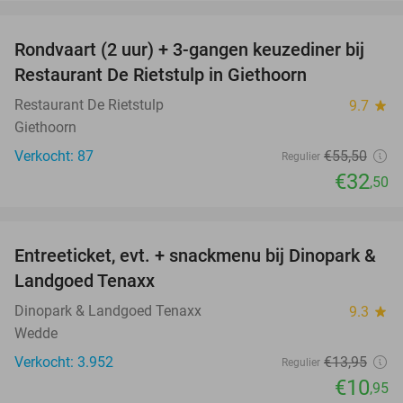
favorite_border
Rondvaart (2 uur) + 3-gangen keuzediner bij
41%
Restaurant De Rietstulp in Giethoorn
Restaurant De Rietstulp
9.7
star
Giethoorn
Verkocht: 87
€55
,50
Regulier
€32
,50
favorite_border
Entreeticket, evt. + snackmenu bij Dinopark &
22%
Landgoed Tenaxx
Dinopark & Landgoed Tenaxx
9.3
star
Wedde
Verkocht: 3.952
€13
,95
Regulier
€10
,95