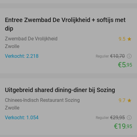
favorite_border
Entree Zwembad De Vrolijkheid + softijs met
44%
dip
Zwembad De Vrolijkheid
9.5
star
Zwolle
Verkocht: 2.218
€10
,70
Regulier
€5
,95
favorite_border
Uitgebreid shared dining-diner bij Sozing
33%
Chinees-Indisch Restaurant Sozing
9.7
star
Zwolle
Verkocht: 1.054
€29
,95
Regulier
€19
,95
favorite_border