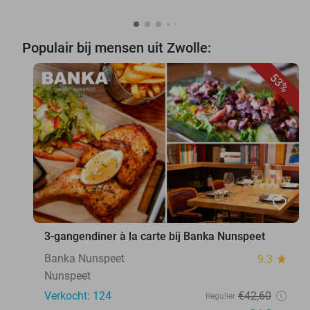
Populair bij mensen uit Zwolle:
53%
favorite_border
3-gangendiner à la carte bij Banka Nunspeet
Banka Nunspeet
9.3
star
Nunspeet
Verkocht: 124
€42
,60
Regulier