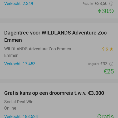
Verkocht: 2.349
€38
,50
Regulier
€30
,50
favorite_border
Dagentree voor WILDLANDS Adventure Zoo
24%
Emmen
WILDLANDS Adventure Zoo Emmen
9.6
star
Emmen
Verkocht: 17.453
€33
Regulier
€25
favorite_border
Gratis kans op een droomreis t.w.v. €3.000
Social Deal Win
Online
Gratis
Verkocht: 183.524