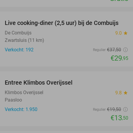
favorite_border
Live cooking-diner (2,5 uur) bij de Combuijs
20%
De Combuijs
9.0
star
Zwartsluis (11 km)
Verkocht: 192
€37
,50
Regulier
€29
,95
favorite_border
Entree Klimbos Overijssel
31%
Klimbos Overijssel
9.8
star
Paasloo
Verkocht: 1.950
€19
,50
Regulier
€13
,50
favorite_border