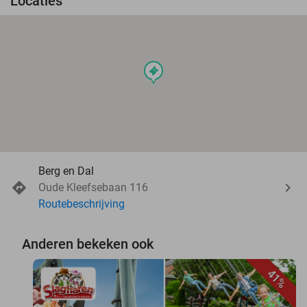
Locaties
events
Berg en Dal
Oude Kleefsebaan 116
Routebeschrijving
Anderen bekeken ook
41%