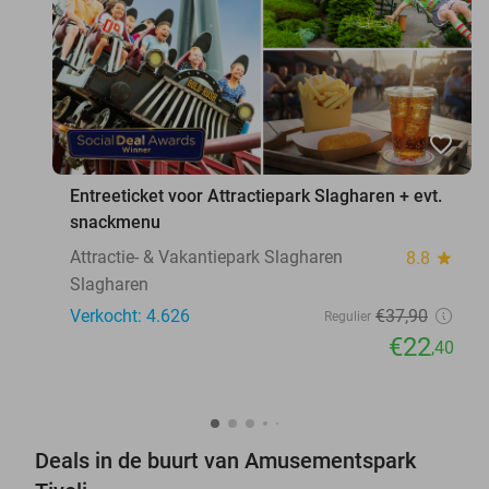
favorite_border
Entreeticket voor Attractiepark Slagharen + evt.
snackmenu
Attractie- & Vakantiepark Slagharen
8.8
star
Slagharen
Verkocht: 4.626
€37
,90
Regulier
€22
,40
Deals in de buurt van Amusementspark