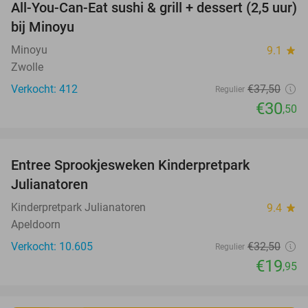
All-You-Can-Eat sushi & grill + dessert (2,5 uur)
19%
bij Minoyu
Minoyu
9.1
star
Zwolle
Verkocht: 412
€37
,50
Regulier
€30
,50
favorite_border
Entree Sprookjesweken Kinderpretpark
39%
Julianatoren
Kinderpretpark Julianatoren
9.4
star
Apeldoorn
Verkocht: 10.605
€32
,50
Regulier
€19
,95