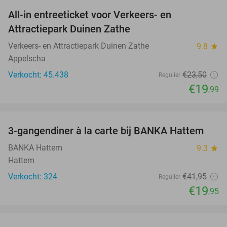
All-in entreeticket voor Verkeers- en
15%
Attractiepark Duinen Zathe
Verkeers- en Attractiepark Duinen Zathe
9.8
star
Appelscha
Verkocht: 45.438
€23
,50
Regulier
€19
,99
favorite_border
3-gangendiner à la carte bij BANKA Hattem
52%
BANKA Hattem
9.3
star
Hattem
Verkocht: 324
€41
,95
Regulier
€19
,95
favorite_border