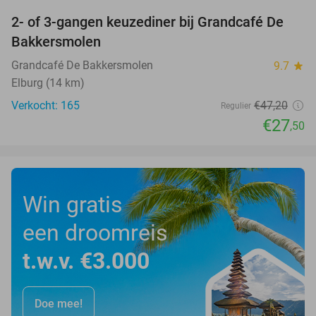
2- of 3-gangen keuzediner bij Grandcafé De
42%
Bakkersmolen
Grandcafé De Bakkersmolen
9.7
star
Elburg (14 km)
Verkocht: 165
€47
,20
Regulier
€27
,50
Win gratis
een droomreis
t.w.v. €3.000
Doe mee!