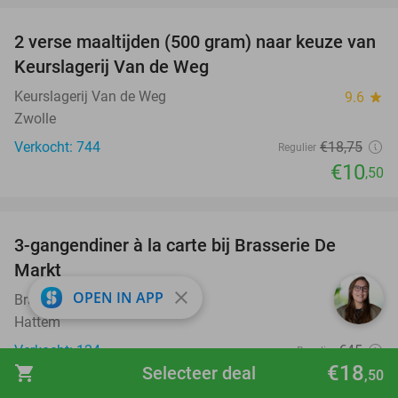
2 verse maaltijden (500 gram) naar keuze van
44%
Keurslagerij Van de Weg
Keurslagerij Van de Weg
9.6
star
Zwolle
Verkocht: 744
€18
,75
Regulier
€10
,50
favorite_border
3-gangendiner à la carte bij Brasserie De
56%
Markt
close
OPEN IN APP
Brasserie De Markt Hattem
9.3
star
Hattem
Verkocht: 124
€45
Regulier
€18
shopping_cart
Selecteer deal
€19
,50
,95