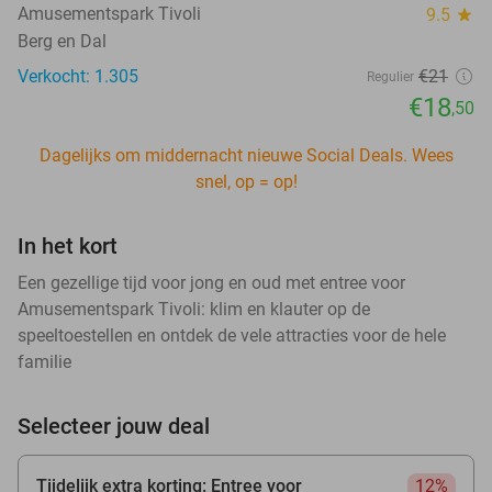
Amusementspark Tivoli
9.5
star
Berg en Dal
Verkocht: 1.305
€21
Regulier
€18
,50
Dagelijks om middernacht nieuwe Social Deals. Wees
snel, op = op!
In het kort
Een gezellige tijd voor jong en oud met entree voor
Amusementspark Tivoli: klim en klauter op de
speeltoestellen en ontdek de vele attracties voor de hele
familie
Selecteer jouw deal
Tijdelijk extra korting: Entree voor
12%