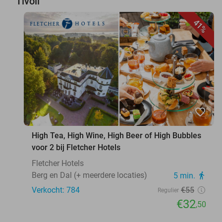
Tivoli
41%
favorite_border
High Tea, High Wine, High Beer of High Bubbles
voor 2 bij Fletcher Hotels
Fletcher Hotels
Berg en Dal (+ meerdere locaties)
5 min.
directions_walk
Verkocht: 784
€55
Regulier
€32
,50