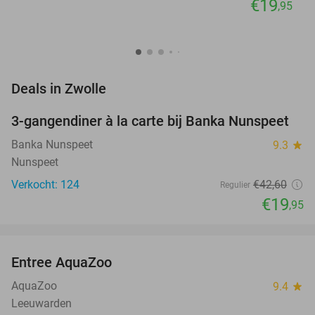
€19
,95
favorite_border
Deals in Zwolle
3-gangendiner à la carte bij Banka Nunspeet
53%
Banka Nunspeet
9.3
star
Nunspeet
Verkocht: 124
€42
,60
Regulier
€19
,95
favorite_border
Entree AquaZoo
33%
NEW
TODAY
AquaZoo
9.4
star
Leeuwarden