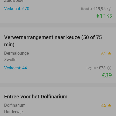
Zuidwolde
Verkocht: 670
€19
,95
Regulier
€11
,95
favorite_border
Verwernarrangement naar keuze (50 of 75
50%
min)
Dermalounge
9.1
star
Zwolle
Verkocht: 44
€78
Regulier
€39
favorite_border
Entree voor het Dolfinarium
36%
Dolfinarium
8.5
star
Harderwijk