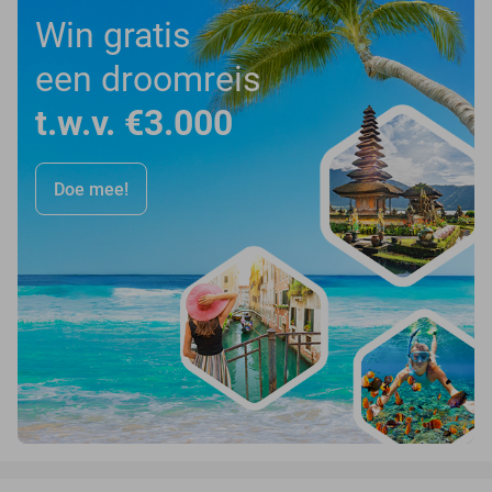
Win gratis
een droomreis
t.w.v. €3.000
Doe mee!
favorite_border