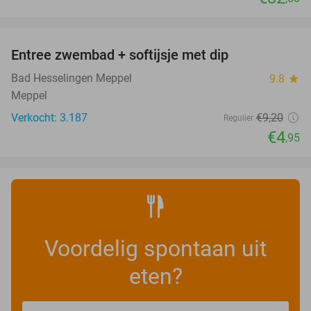
favorite_border
Entree zwembad + softijsje met dip
46%
Bad Hesselingen Meppel
9.8
star
Meppel
Verkocht: 3.187
€9
,20
Regulier
€4
,95
Voordelig spontaan uit
eten?