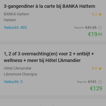
3-gangendiner à la carte bij BANKA Hattem
52%
BANKA Hattem
9.3
star
Hattem
Verkocht: 403
€41
,95
Regulier
€19
,95
favorite_border
1, 2 of 3 overnachting(en) voor 2 + ontbijt +
32%
NEW
wellness + meer bij Hôtel L'Amandier
TODAY
Hôtel L'Amandier
9.9
star
Libramont-Chevigny
Verkocht: 3
€191
Regulier
€129
favorite_border