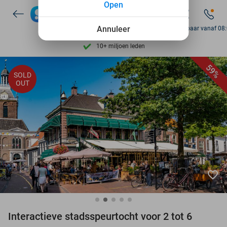
Open
7 dagen per week beschikbaar
10+ miljoen leden
Annuleer
Bereikbaar vanaf 08
9,4
op basis van
206.257 reviews
Ontdek 15.000+ deals
59%
SOLD
7 dagen per week beschikbaar
OUT
10+ miljoen leden
favorite_border
Interactieve stadsspeurtocht voor 2 tot 6