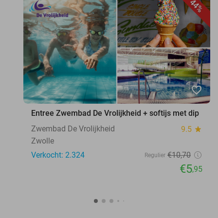
44%
favorite_border
Entree Zwembad De Vrolijkheid + softijs met dip
Zwembad De Vrolijkheid
9.5
star
Zwolle
Verkocht: 2.324
€10
,70
Regulier
€5
,95