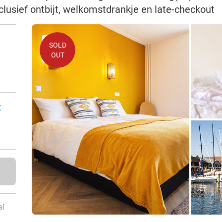
clusief ontbijt, welkomstdrankje en late-checkout
SOLD
OUT
:
al