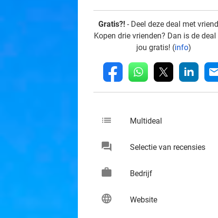
Gratis?!
- Deel deze deal met vrien
Kopen drie vrienden? Dan is de deal
jou gratis! (
info
)
whatsapp
linkedin
fb
mai
list
keybo
Multideal
chat
keybo
Selectie van recensies
work
keybo
Bedrijf
language
keybo
Website