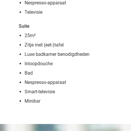
Nespresso-apparaat
Televisie
Suite
25m²
Zitje met (eet-)tafel
Luxe badkamer benodigdheden
Inloopdouche
Bad
Nespresso-apparaat
Smart-televisie
Minibar