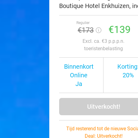
Boutique Hotel Enkhuizen, in
Regulier
€139
€173
Excl. ca. €3 p.p.p.n.
toeristenbelasting
Binnenkort
Korting
Online
20%
Ja
Uitverkocht!
Tijd resterend tot de nieuwe Soci
Deal:
Uitverkocht!