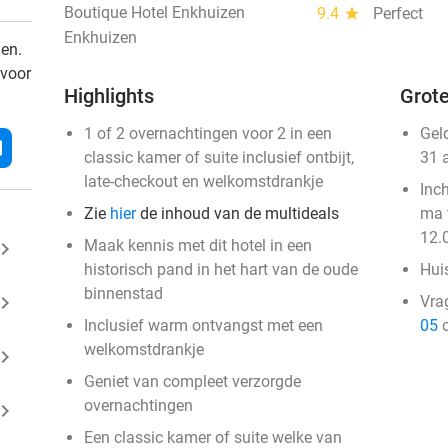
Boutique Hotel Enkhuizen
9.4
star
Perfect
Enkhuizen
den.
 voor
Highlights
Grote
1 of 2 overnachtingen voor 2 in een
Gel
l
classic kamer of suite inclusief ontbijt,
31 
late-checkout en welkomstdrankje
Inc
Zie
hier
de inhoud van de multideals
ma 
12.
Maak kennis met dit hotel in een
ard_arrow_right
historisch pand in het hart van de oude
Huis
binnenstad
ard_arrow_right
Vra
Inclusief warm ontvangst met een
05
o
welkomstdrankje
ard_arrow_right
Geniet van compleet verzorgde
overnachtingen
ard_arrow_right
Een classic kamer of suite welke van