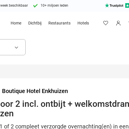
 week beschikbaar
10+ miljoen leden
Home
Dichtbij
Restaurants
Hotels
keyboard_arrow_down
>
Boutique Hotel Enkhuizen
or 2 incl. ontbijt + welkomstdran
izen
1 of 2 compleet verzorgde overnachting(en) in een 