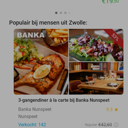
€19
,50
Populair bij mensen uit Zwolle:
53%
favorite_border
3-gangendiner à la carte bij Banka Nunspeet
Banka Nunspeet
9.3
star
Nunspeet
Verkocht: 142
€42
,60
Regulier