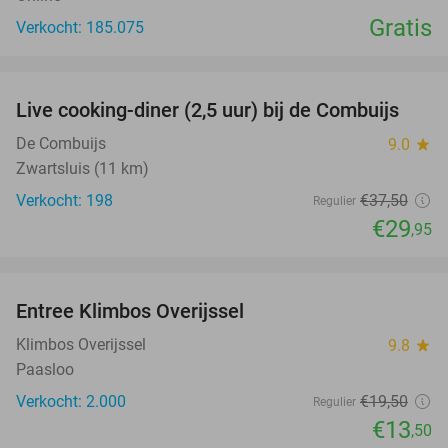
Gratis
Verkocht: 185.075
favorite_border
Live cooking-diner (2,5 uur) bij de Combuijs
20%
De Combuijs
9.0
star
Zwartsluis (11 km)
Verkocht: 198
€37
,50
Regulier
€29
,95
favorite_border
Entree Klimbos Overijssel
31%
Klimbos Overijssel
9.8
star
Paasloo
Verkocht: 2.000
€19
,50
Regulier
€13
,50