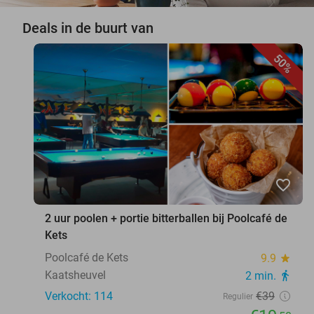
Deals in de buurt van
50%
favorite_border
2 uur poolen + portie bitterballen bij Poolcafé de
Kets
Poolcafé de Kets
9.9
star
Kaatsheuvel
2 min.
directions_walk
Verkocht: 114
€39
Regulier