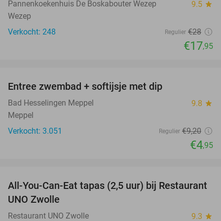
Pannenkoekenhuis De Boskabouter Wezep
9.5
star
Wezep
Verkocht: 248
€28
Regulier
€17
,95
favorite_border
Entree zwembad + softijsje met dip
46%
Bad Hesselingen Meppel
9.8
star
Meppel
Verkocht: 3.051
€9
,20
Regulier
€4
,95
favorite_border
All-You-Can-Eat tapas (2,5 uur) bij Restaurant
21%
UNO Zwolle
Restaurant UNO Zwolle
9.3
star