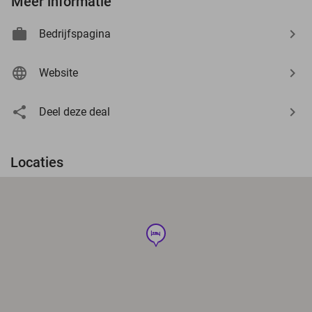
Meer informatie
Bedrijfspagina
Website
Deel deze deal
Locaties
hotel