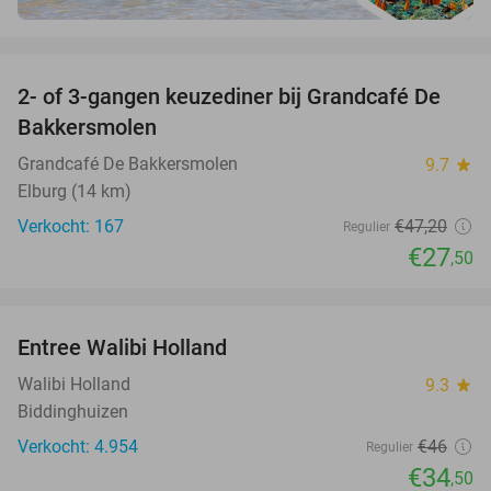
favorite_border
2- of 3-gangen keuzediner bij Grandcafé De
42%
Bakkersmolen
Grandcafé De Bakkersmolen
9.7
star
Elburg (14 km)
Verkocht: 167
€47
,20
Regulier
€27
,50
favorite_border
Entree Walibi Holland
25%
Walibi Holland
9.3
star
Biddinghuizen
Verkocht: 4.954
€46
Regulier
€34
,50