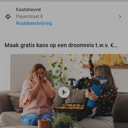
Kaatsheuvel
Peperstraat 8
Routebeschrijving
Maak gratis kans op een droomreis t.w.v. €3.000!
play_circle