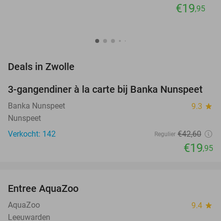
€19
,95
favorite_border
Deals in Zwolle
3-gangendiner à la carte bij Banka Nunspeet
53%
Banka Nunspeet
9.3
star
Nunspeet
Verkocht: 142
€42
,60
Regulier
€19
,95
favorite_border
Entree AquaZoo
33%
NEW
TODAY
AquaZoo
9.4
star
Leeuwarden