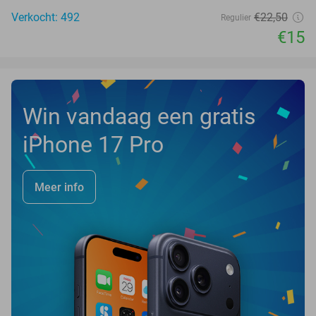
Verkocht: 492
€22
,50
Regulier
€15
Win vandaag een gratis
iPhone 17 Pro
Meer info