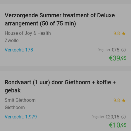
favorite_border
Verzorgende Summer treatment of Deluxe
47%
arrangement (50 of 75 min)
House of Joy & Health
9.8
star
Zwolle
Verkocht: 178
€75
Regulier
€39
,95
favorite_border
Rondvaart (1 uur) door Giethoorn + koffie +
46%
gebak
Smit Giethoorn
9.8
star
Giethoorn
Verkocht: 1.979
€20
,15
Regulier
€10
,95