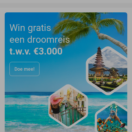
Win gratis
een droomreis
t.w.v. €3.000
Doe mee!