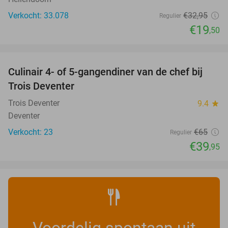
Verkocht: 33.078
€32
,95
Regulier
€19
,50
favorite_border
Culinair 4- of 5-gangendiner van de chef bij
39%
NEW
Trois Deventer
TODAY
Trois Deventer
9.4
star
Deventer
Verkocht: 23
€65
Regulier
€39
,95