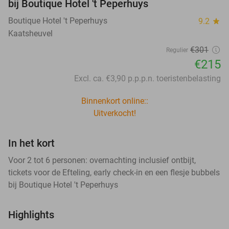
bij Boutique Hotel 't Peperhuys
Boutique Hotel 't Peperhuys
9.2
star
Kaatsheuvel
€301
Regulier
€215
Excl. ca. €3,90 p.p.p.n. toeristenbelasting
Binnenkort online::
Uitverkocht!
In het kort
Voor 2 tot 6 personen: overnachting inclusief ontbijt,
tickets voor de Efteling, early check-in en een flesje bubbels
bij Boutique Hotel 't Peperhuys
Highlights