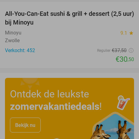
All-You-Can-Eat sushi & grill + dessert (2,5 uur)
19%
bij Minoyu
Minoyu
9.1
star
Zwolle
Verkocht: 452
€37
,50
Regulier
€30
,50
Ontdek de leukste
zomervakantiedeals
!
Bekijk nu