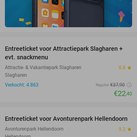
favorite_border
Entreeticket voor Attractiepark Slagharen +
41%
evt. snackmenu
Attractie- & Vakantiepark Slagharen
8.8
star
Slagharen
Verkocht: 4.863
€37
,90
Regulier
€22
,40
favorite_border
Entreeticket voor Avonturenpark Hellendoorn
41%
Avonturenpark Hellendoorn
9.2
star
Hellendoorn