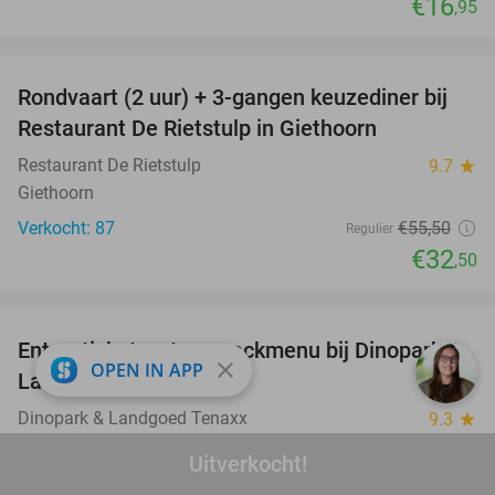
€16
,95
favorite_border
Rondvaart (2 uur) + 3-gangen keuzediner bij
41%
Restaurant De Rietstulp in Giethoorn
Restaurant De Rietstulp
9.7
star
Giethoorn
Verkocht: 87
€55
,50
Regulier
€32
,50
favorite_border
Entreeticket, evt. + snackmenu bij Dinopark &
22%
close
OPEN IN APP
Landgoed Tenaxx
Dinopark & Landgoed Tenaxx
9.3
star
Wedde
Uitverkocht!
Verkocht: 4.063
€13
,95
Regulier