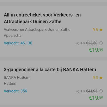
favorite_border
All-in entreeticket voor Verkeers- en
15%
Attractiepark Duinen Zathe
Verkeers- en Attractiepark Duinen Zathe
9.8
star
Appelscha
Verkocht: 46.130
€23
,50
Regulier
€19
,99
favorite_border
3-gangendiner à la carte bij BANKA Hattem
52%
BANKA Hattem
9.3
star
Hattem
Verkocht: 356
€41
,95
Regulier
€19
,95
favorite_border