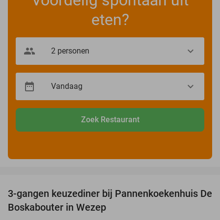
Voordelig spontaan uit
eten?
Zoek Restaurant
favorite_border
3-gangen keuzediner bij Pannenkoekenhuis De
36%
Boskabouter in Wezep