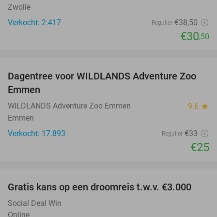
Zwolle
Verkocht: 2.417
€38
,50
Regulier
€30
,50
favorite_border
Dagentree voor WILDLANDS Adventure Zoo
24%
Emmen
WILDLANDS Adventure Zoo Emmen
9.6
star
Emmen
Verkocht: 17.893
€33
Regulier
€25
favorite_border
Gratis kans op een droomreis t.w.v. €3.000
Social Deal Win
Online