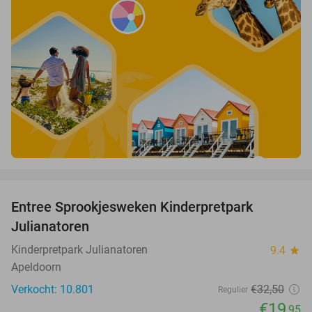
favorite_border
Entree Sprookjesweken Kinderpretpark
39%
Julianatoren
Kinderpretpark Julianatoren
9.4
star
Apeldoorn
Verkocht: 10.801
€32
,50
Regulier
€19
,95