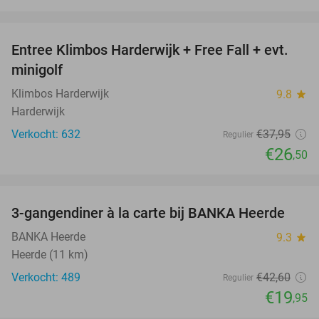
favorite_border
Entree Klimbos Harderwijk + Free Fall + evt.
30%
minigolf
Klimbos Harderwijk
9.8
star
Harderwijk
Verkocht: 632
€37
,95
Regulier
€26
,50
favorite_border
3-gangendiner à la carte bij BANKA Heerde
53%
BANKA Heerde
9.3
star
Heerde (11 km)
Verkocht: 489
€42
,60
Regulier
€19
,95