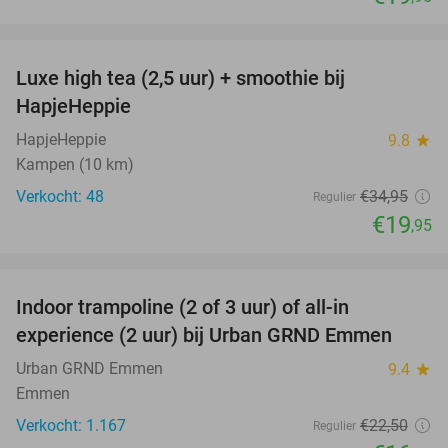
favorite_border
Luxe high tea (2,5 uur) + smoothie bij
43%
HapjeHeppie
HapjeHeppie
9.8
star
Kampen (10 km)
Verkocht: 48
€34
,95
Regulier
€19
,95
favorite_border
Indoor trampoline (2 of 3 uur) of all-in
25%
experience (2 uur) bij Urban GRND Emmen
Urban GRND Emmen
9.4
star
Emmen
Verkocht: 1.167
€22
,50
Regulier