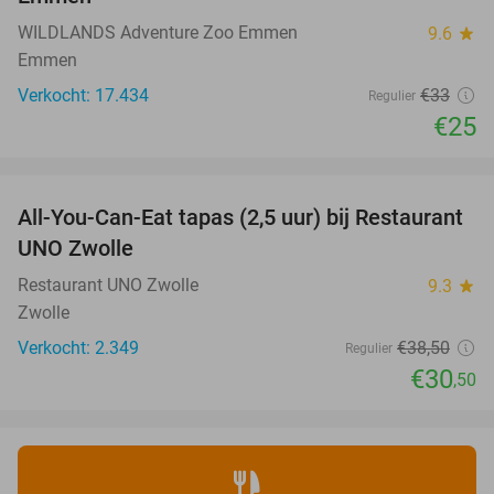
WILDLANDS Adventure Zoo Emmen
9.6
star
Emmen
Verkocht: 17.434
€33
Regulier
€25
favorite_border
All-You-Can-Eat tapas (2,5 uur) bij Restaurant
21%
UNO Zwolle
Restaurant UNO Zwolle
9.3
star
Zwolle
Verkocht: 2.349
€38
,50
Regulier
€30
,50