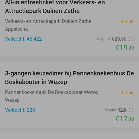
All-in entreeticket voor Verkeers- en
15%
Attractiepark Duinen Zathe
Verkeers- en Attractiepark Duinen Zathe
9.8
star
Appelscha
Verkocht: 45.422
€23
,50
Regulier
€19
,99
favorite_border
3-gangen keuzediner bij Pannenkoekenhuis De
36%
Boskabouter in Wezep
Pannenkoekenhuis De Boskabouter Wezep
9.5
star
Wezep
Verkocht: 228
€28
Regulier
€17
,95
favorite_border