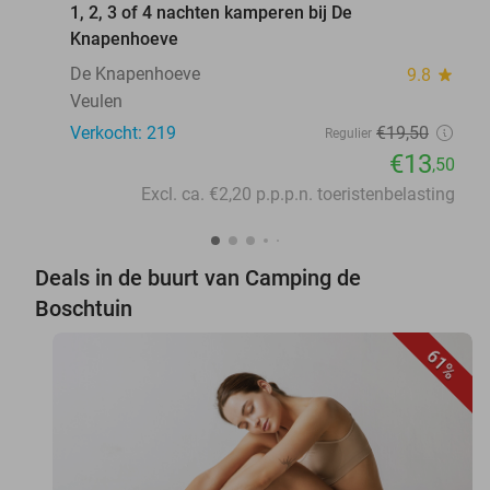
1, 2, 3 of 4 nachten kamperen bij De
Knapenhoeve
De Knapenhoeve
9.8
star
Veulen
Verkocht: 219
€19
,50
Regulier
€13
,50
Excl. ca. €2,20 p.p.p.n. toeristenbelasting
Deals in de buurt van Camping de
Boschtuin
61%