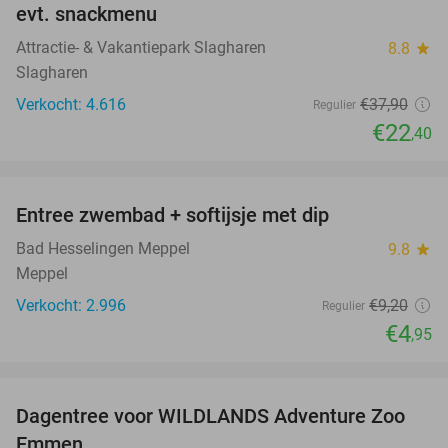
evt. snackmenu
Attractie- & Vakantiepark Slagharen
8.8
star
Slagharen
Verkocht: 4.616
€37
,90
Regulier
€22
,40
favorite_border
Entree zwembad + softijsje met dip
46%
Bad Hesselingen Meppel
9.8
star
Meppel
Verkocht: 2.996
€9
,20
Regulier
€4
,95
favorite_border
Dagentree voor WILDLANDS Adventure Zoo
24%
Emmen