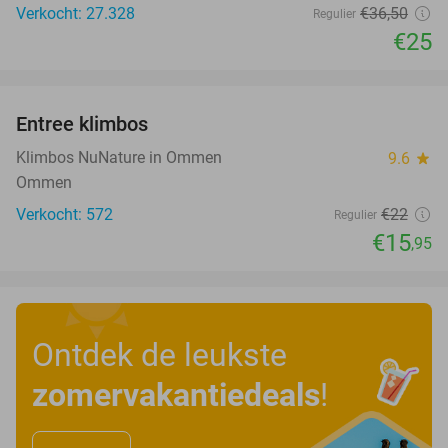
Verkocht: 27.328
€36
,50
Regulier
€25
favorite_border
Entree klimbos
28%
Klimbos NuNature in Ommen
9.6
star
Ommen
Verkocht: 572
€22
Regulier
€15
,95
Ontdek de leukste
zomervakantiedeals
!