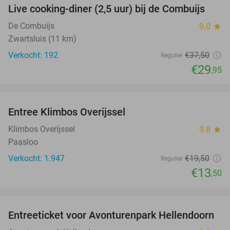
Live cooking-diner (2,5 uur) bij de Combuijs
20%
De Combuijs
9.0
star
Zwartsluis (11 km)
Verkocht: 192
€37
,50
Regulier
€29
,95
favorite_border
Entree Klimbos Overijssel
31%
Klimbos Overijssel
9.8
star
Paasloo
Verkocht: 1.947
€19
,50
Regulier
€13
,50
favorite_border
Entreeticket voor Avonturenpark Hellendoorn
41%