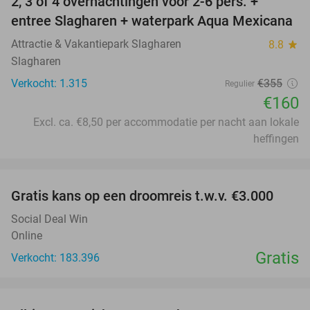
2, 3 of 4 overnachtingen voor 2-6 pers. +
55%
entree Slagharen + waterpark Aqua Mexicana
Attractie & Vakantiepark Slagharen
8.8
star
Slagharen
Verkocht: 1.315
€355
Regulier
€160
Excl. ca. €8,50 per accommodatie per nacht aan lokale
heffingen
favorite_border
Gratis kans op een droomreis t.w.v. €3.000
Social Deal Win
Online
Gratis
Verkocht: 183.396
favorite_border