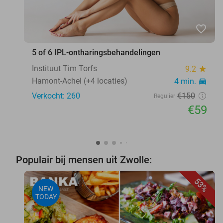
favorite_border
5 of 6 IPL-ontharingsbehandelingen
Instituut Tim Torfs
9.2
star
Hamont-Achel (+4 locaties)
4 min.
directions_car
Verkocht: 260
€150
Regulier
€59
Populair bij mensen uit Zwolle:
53%
NEW
TODAY