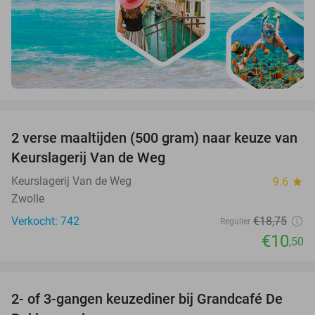
favorite_border
2 verse maaltijden (500 gram) naar keuze van
44%
Keurslagerij Van de Weg
Keurslagerij Van de Weg
9.6
star
Zwolle
Verkocht: 742
€18
,75
Regulier
€10
,50
favorite_border
2- of 3-gangen keuzediner bij Grandcafé De
42%