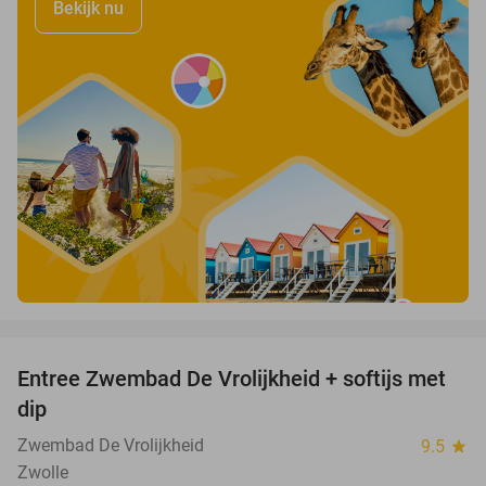
Bekijk nu
favorite_border
Entree Zwembad De Vrolijkheid + softijs met
44%
dip
Zwembad De Vrolijkheid
9.5
star
Zwolle