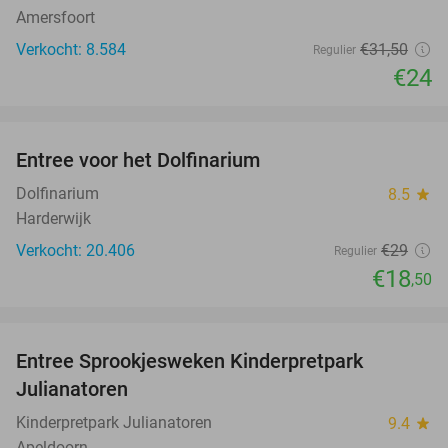
Amersfoort
Verkocht: 8.584
€31
,50
Regulier
€24
favorite_border
Entree voor het Dolfinarium
36%
Dolfinarium
8.5
star
Harderwijk
Verkocht: 20.406
€29
Regulier
€18
,50
favorite_border
Entree Sprookjesweken Kinderpretpark
39%
Julianatoren
Kinderpretpark Julianatoren
9.4
star
Apeldoorn