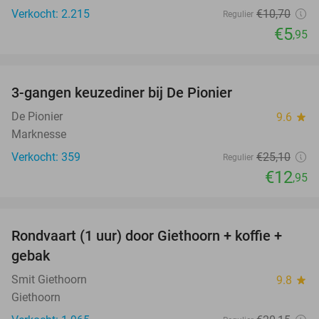
Verkocht: 2.215
€10
,70
Regulier
€5
,95
favorite_border
3-gangen keuzediner bij De Pionier
48%
De Pionier
9.6
star
Marknesse
Verkocht: 359
€25
,10
Regulier
€12
,95
favorite_border
Rondvaart (1 uur) door Giethoorn + koffie +
46%
gebak
Smit Giethoorn
9.8
star
Giethoorn