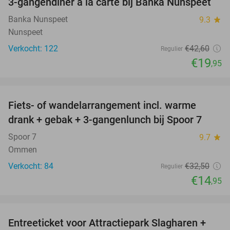
3-gangendiner à la carte bij Banka Nunspeet
53%
NEW
TODAY
Banka Nunspeet
9.3
star
Nunspeet
Verkocht: 122
€42
,60
Regulier
€19
,95
favorite_border
Fiets- of wandelarrangement incl. warme
54%
drank + gebak + 3-gangenlunch bij Spoor 7
Spoor 7
9.7
star
Ommen
Verkocht: 84
€32
,50
Regulier
€14
,95
favorite_border
Entreeticket voor Attractiepark Slagharen +
41%