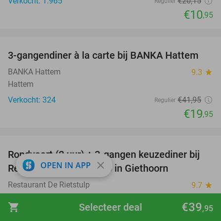
Verkocht: 1.965
€20
,15
Regulier
€10
,95
favorite_border
3-gangendiner à la carte bij BANKA Hattem
52%
BANKA Hattem
9.3
star
Hattem
Verkocht: 324
€41
,95
Regulier
€19
,95
favorite_border
Rondvaart (2 uur) + 3-gangen keuzediner bij
41%
close
OPEN IN APP
Restaurant De Rietstulp in Giethoorn
Restaurant De Rietstulp
9.7
star
Giethoorn
€39
shopping_cart
Selecteer deal
,95
Verkocht: 87
€55
,50
Regulier