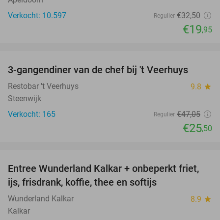
Verkocht: 10.597
€32
,50
Regulier
€19
,95
favorite_border
3-gangendiner van de chef bij 't Veerhuys
46%
Restobar 't Veerhuys
9.8
star
Steenwijk
Verkocht: 165
€47
,05
Regulier
€25
,50
favorite_border
Entree Wunderland Kalkar + onbeperkt friet,
32%
ijs, frisdrank, koffie, thee en softijs
Wunderland Kalkar
8.9
star
Kalkar