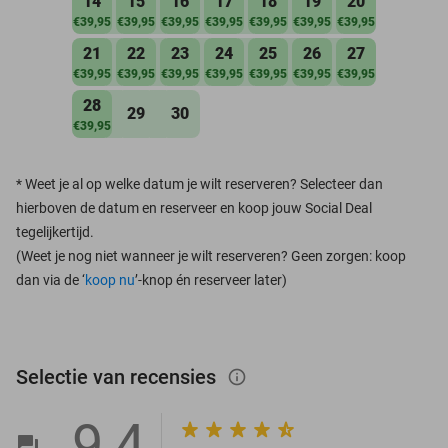
14
15
16
17
18
19
20
€39,95
€39,95
€39,95
€39,95
€39,95
€39,95
€39,95
21
22
23
24
25
26
27
€39,95
€39,95
€39,95
€39,95
€39,95
€39,95
€39,95
28
29
30
€39,95
*
Weet je al op welke datum je wilt reserveren? Selecteer dan
hierboven de datum en reserveer en koop jouw Social Deal
tegelijkertijd.
(Weet je nog niet wanneer je wilt reserveren? Geen zorgen: koop
dan via de ‘
koop nu
’-knop én reserveer later)
Selectie van recensies
info_outlined
9,4