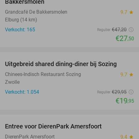
Bakkersmolen
Grandcafé De Bakkersmolen
9.7
star
Elburg (14 km)
Verkocht: 165
€47
,20
Regulier
€27
,50
favorite_border
Uitgebreid shared dining-diner bij Sozing
33%
Chinees-Indisch Restaurant Sozing
9.7
star
Zwolle
Verkocht: 1.054
€29
,95
Regulier
€19
,95
favorite_border
Entree voor DierenPark Amersfoort
24%
DierenPark Amersfoort
9.4
star