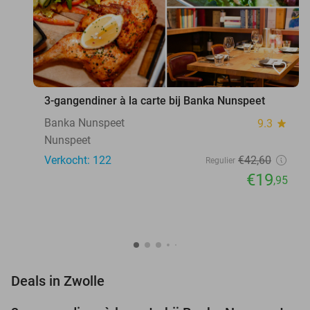
favorite_border
3-gangendiner à la carte bij Banka Nunspeet
Banka Nunspeet
9.3
star
Nunspeet
Verkocht: 122
€42
,60
Regulier
€19
,95
favorite_border
Deals in Zwolle