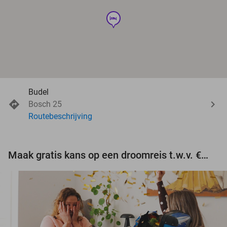
hotel
Budel
Bosch 25
Routebeschrijving
Maak gratis kans op een droomreis t.w.v. €3.000!