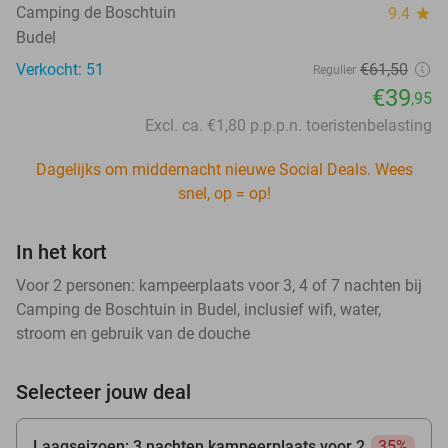
Camping de Boschtuin
9.4
star
Budel
Verkocht: 51
€61
,50
Regulier
€39
,95
Excl. ca. €1,80 p.p.p.n. toeristenbelasting
Dagelijks om middernacht nieuwe Social Deals. Wees
snel, op = op!
In het kort
Voor 2 personen: kampeerplaats voor 3, 4 of 7 nachten bij
Camping de Boschtuin in Budel, inclusief wifi, water,
stroom en gebruik van de douche
Selecteer jouw deal
Laagseizoen: 3 nachten kampeerplaats voor 2
35%