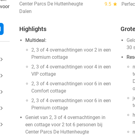
Center Parcs De Huttenheugte
9.5
star
Perfec
 voor
Dalen
l
Highlights
Grote
Multideal:
Gel
30 
2, 3 of 4 overnachtingen voor 2 in een
Premium cottage
Res
ard_arrow_right
2, 3 of 4 overnachtingen voor 4 in een
n
VIP cottage
t
ard_arrow_right
D
2, 3 of 4 overnachtingen voor 6 in een
o
Comfort cottage
ard_arrow_right
j
2, 3 of 4 overnachtingen voor 6 in een
t
ard_arrow_right
Premium cottage
h
Geniet van 2, 3 of 4 overnachtingen in
m
ard_arrow_right
een cottage voor 2 tot 6 personen bij
Center Parcs De Huttenheugte
n