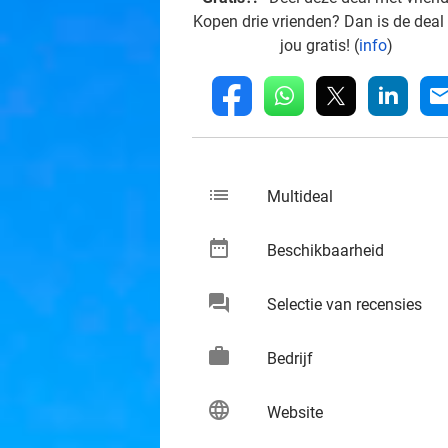
Kopen drie vrienden? Dan is de deal
jou gratis! (
info
)
whatsapp
linkedin
fb
mai
list
keybo
Multideal
date_range
keybo
Beschikbaarheid
chat
keybo
Selectie van recensies
work
keybo
Bedrijf
language
keybo
Website