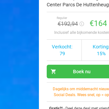
Center Parcs De Huttenheug
Regulier
€164
€192,94
Inclusief alle bijkomende koste
Verkocht:
Korting
79
15%
shopping_cart
Boek nu
navi
Dagelijks om middernacht nieuw
Social Deals. Wees snel, op = op
Gratis?!
- Deel deze deal met vrien