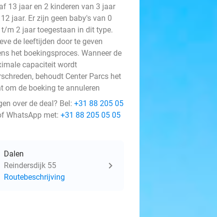
f 13 jaar en 2 kinderen van 3 jaar
12 jaar. Er zijn geen baby's van 0
 t/m 2 jaar toegestaan in dit type.
eve de leeftijden door te geven
dens het boekingsproces. Wanneer de
imale capaciteit wordt
rschreden, behoudt Center Parcs het
ht om de boeking te annuleren
gen over de deal? Bel:
+31 88 205 05
f WhatsApp met:
+31 88 205 05 05
Dalen
Reindersdijk 55
Routebeschrijving