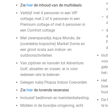
v
Zie
hier
de inhoud van de multideals
Verblijf met 4 personen in een VIP
d
cottage, met 2 of 6 personen in een
o
Premium cottage of met 6 personen in
een Comfort cottage
d
a
Met zwemparadijs Aqua Mundo, de
P
(overdekte tropische) Market Dome en
een groot scala aan indoor- en
outdooractiviteiten
Inc
voor
Van ziplinen en kanoën tot Adventure
geb
Golf, abseilen en vissen: er is voor
het
iedereen iets te beleven
Het 
Gelegen nabij Plopsa Indoor Coevorden
boek
Zie
hier
de lovende recensies
hui
Inclusief bedlinnen en toeristenbelasting
De 
Midden in de bosrijke omgeving, echt
te 