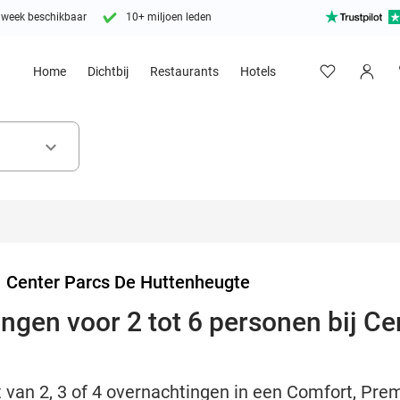
 week beschikbaar
10+ miljoen leden
Home
Dichtbij
Restaurants
Hotels
keyboard_arrow_down
>
Center Parcs De Huttenheugte
ingen voor 2 tot 6 personen bij C
t van 2, 3 of 4 overnachtingen in een Comfort, Pre