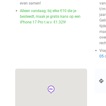
even samen!
vana
t/m 
Alleen vandaag: bij elke €10 die je
jaar
besteedt, maak je gratis kans op een
Geli
iPhone 17 Pro t.w.v. €1.329!
tij
max
ove
rec
Vra
05
o
hotel