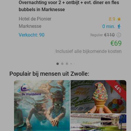
Overnachting voor 2 + ontbijt + evt. diner en fles
bubbels in Marknesse
Hotel de Pionier
8.9
star
Marknesse
0 min.
directions_walk
Verkocht: 90
€110
Regulier
€69
Inclusief alle bijkomende kosten
Populair bij mensen uit Zwolle:
44%