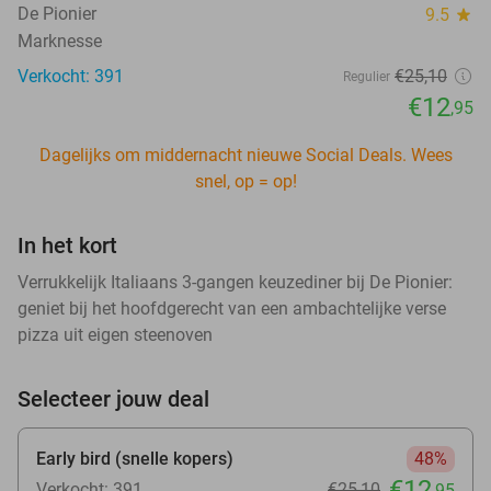
De Pionier
9.5
star
Marknesse
Verkocht: 391
€25
,10
Regulier
€12
,95
Dagelijks om middernacht nieuwe Social Deals. Wees
snel, op = op!
In het kort
Verrukkelijk Italiaans 3-gangen keuzediner bij De Pionier:
geniet bij het hoofdgerecht van een ambachtelijke verse
pizza uit eigen steenoven
Selecteer jouw deal
Early bird (snelle kopers)
48%
€12
Verkocht: 391
€25
,10
,95