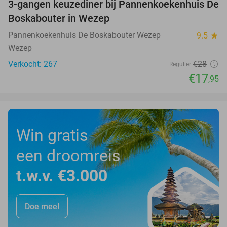
3-gangen keuzediner bij Pannenkoekenhuis De
36%
Boskabouter in Wezep
Pannenkoekenhuis De Boskabouter Wezep
9.5
star
Wezep
Verkocht: 267
€28
Regulier
€17
,95
Win gratis
een droomreis
t.w.v. €3.000
Doe mee!