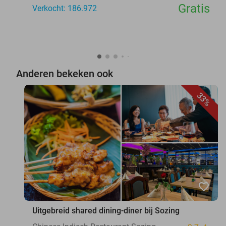
Gratis
Verkocht: 186.972
Anderen bekeken ook
33%
favorite_border
Uitgebreid shared dining-diner bij Sozing