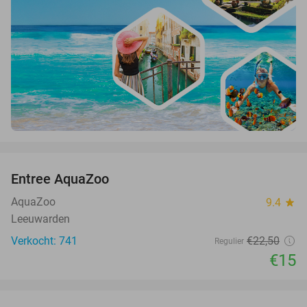
favorite_border
Entree AquaZoo
33%
AquaZoo
9.4
star
Leeuwarden
Verkocht: 741
€22
,50
Regulier
€15
favorite_border