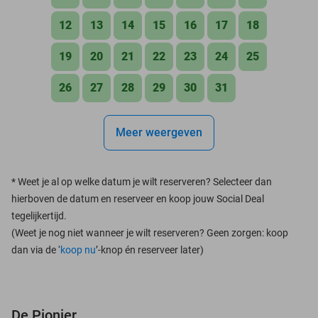
12
13
14
15
16
17
18
19
20
21
22
23
24
25
26
27
28
29
30
31
Meer weergeven
*
Weet je al op welke datum je wilt reserveren? Selecteer dan
hierboven de datum en reserveer en koop jouw Social Deal
tegelijkertijd.
(Weet je nog niet wanneer je wilt reserveren? Geen zorgen: koop
dan via de ‘
koop nu
’-knop én reserveer later)
De Pionier