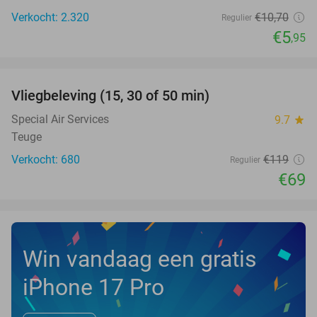
Verkocht: 2.320
€10
,70
Regulier
€5
,95
favorite_border
Vliegbeleving (15, 30 of 50 min)
42%
NEW
TODAY
Special Air Services
9.7
star
Teuge
Verkocht: 680
€119
Regulier
€69
Win vandaag een gratis
iPhone 17 Pro