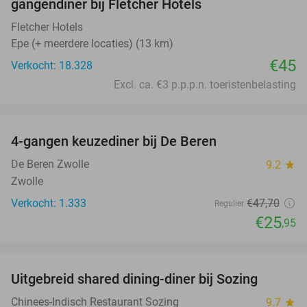
gangendiner bij Fletcher Hotels
Fletcher Hotels
Epe (+ meerdere locaties) (13 km)
€45
Verkocht: 18.328
Excl. ca. €3 p.p.p.n. toeristenbelasting
favorite_border
4-gangen keuzediner bij De Beren
46%
De Beren Zwolle
9.2
star
Zwolle
Verkocht: 1.333
€47
,70
Regulier
€25
,95
favorite_border
Uitgebreid shared dining-diner bij Sozing
33%
Chinees-Indisch Restaurant Sozing
9.7
star