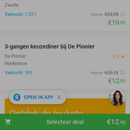
Zwolle
Verkocht: 1.071
€29
,95
Regulier
€19
,95
favorite_border
3-gangen keuzediner bij De Pionier
48%
De Pionier
9.5
star
Marknesse
Verkocht: 391
€25
,10
Regulier
€12
,95
close
OPEN IN APP
Ontdek de leukste
€12
shopping_cart
Selecteer deal
zomervakantiedeals
!
,95