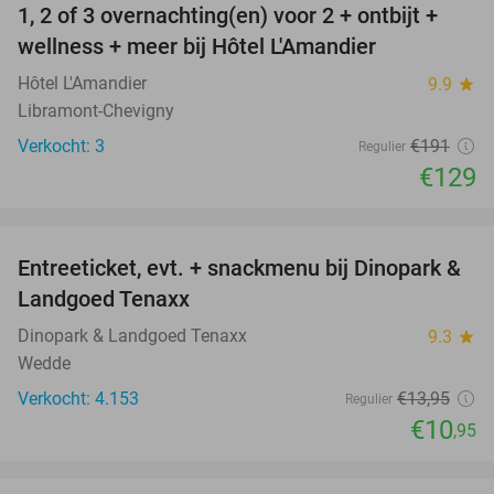
1, 2 of 3 overnachting(en) voor 2 + ontbijt +
32%
NEW
wellness + meer bij Hôtel L'Amandier
TODAY
Hôtel L'Amandier
9.9
star
Libramont-Chevigny
Verkocht: 3
€191
Regulier
€129
favorite_border
Entreeticket, evt. + snackmenu bij Dinopark &
22%
Landgoed Tenaxx
Dinopark & Landgoed Tenaxx
9.3
star
Wedde
Verkocht: 4.153
€13
,95
Regulier
€10
,95
favorite_border