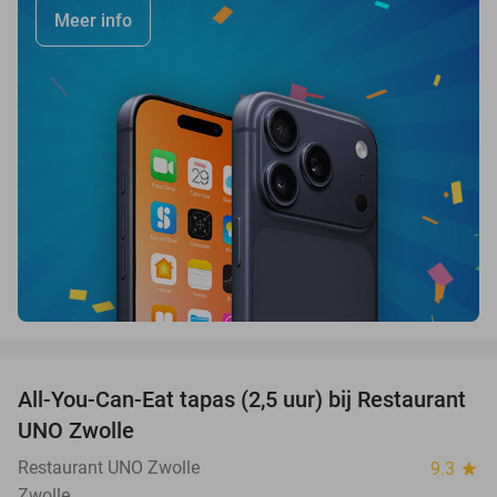
Meer info
favorite_border
All-You-Can-Eat tapas (2,5 uur) bij Restaurant
21%
UNO Zwolle
Restaurant UNO Zwolle
9.3
star
Zwolle