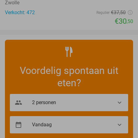
Zwolle
Verkocht: 472
€37
,50
Regulier
€30
,50
Voordelig spontaan uit
eten?