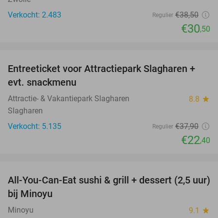
Verkocht: 2.483
€38
,50
Regulier
€30
,50
favorite_border
Entreeticket voor Attractiepark Slagharen +
41%
evt. snackmenu
Attractie- & Vakantiepark Slagharen
8.8
star
Slagharen
Verkocht: 5.135
€37
,90
Regulier
€22
,40
favorite_border
All-You-Can-Eat sushi & grill + dessert (2,5 uur)
19%
bij Minoyu
Minoyu
9.1
star