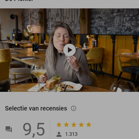
play_circle
Selectie van recensies
info_outlined
9,5
1.313