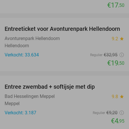
€17
,50
favorite_border
Entreeticket voor Avonturenpark Hellendoorn
41%
Avonturenpark Hellendoorn
9.2
star
Hellendoorn
Verkocht: 33.634
€32
,95
Regulier
€19
,50
favorite_border
Entree zwembad + softijsje met dip
46%
Bad Hesselingen Meppel
9.8
star
Meppel
Verkocht: 3.187
€9
,20
Regulier
€4
,95