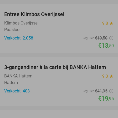
favorite_border
Entree Klimbos Overijssel
31%
Klimbos Overijssel
9.8
star
Paasloo
Verkocht: 2.058
€19
,50
Regulier
€13
,50
favorite_border
3-gangendiner à la carte bij BANKA Hattem
52%
BANKA Hattem
9.3
star
Hattem
Verkocht: 403
€41
,95
Regulier
€19
,95
favorite_border