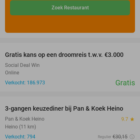
Zoek Restaurant
favorite_border
Gratis kans op een droomreis t.w.v. €3.000
Social Deal Win
Online
Gratis
Verkocht: 186.973
favorite_border
3-gangen keuzediner bij Pan & Koek Heino
42%
Pan & Koek Heino
9.7
star
Heino (11 km)
Verkocht: 794
€30
,15
Regulier