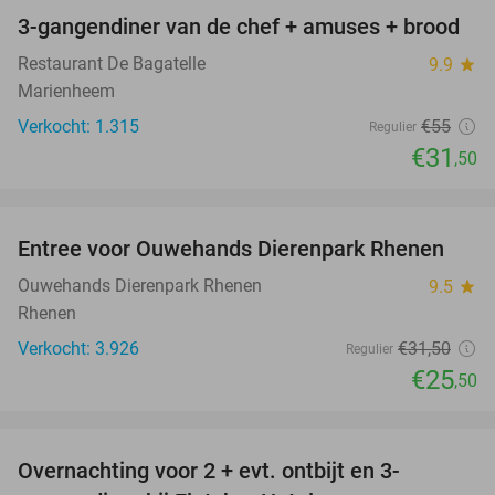
3-gangendiner van de chef + amuses + brood
43%
Restaurant De Bagatelle
9.9
star
Marienheem
Verkocht: 1.315
€55
Regulier
€31
,50
favorite_border
Entree voor Ouwehands Dierenpark Rhenen
19%
Ouwehands Dierenpark Rhenen
9.5
star
Rhenen
Verkocht: 3.926
€31
,50
Regulier
€25
,50
favorite_border
Overnachting voor 2 + evt. ontbijt en 3-