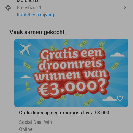
Marknesse
Breestraat 1
Routebeschrijving
Vaak samen gekocht
favorite_border
Gratis kans op een droomreis t.w.v. €3.000
Social Deal Win
Online