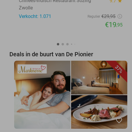
Chinees-Indisch Restaurant Sozing
9.7
star
Zwolle
Verkocht: 1.071
€29
,95
Regulier
€19
,95
Deals in de buurt van De Pionier
37%
favorite_border