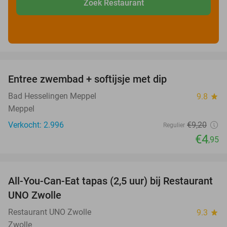
Zoek Restaurant
favorite_border
Entree zwembad + softijsje met dip
46%
Bad Hesselingen Meppel
9.8
star
Meppel
Verkocht: 2.996
€9
,20
Regulier
€4
,95
favorite_border
All-You-Can-Eat tapas (2,5 uur) bij Restaurant
21%
UNO Zwolle
Restaurant UNO Zwolle
9.3
star
Zwolle