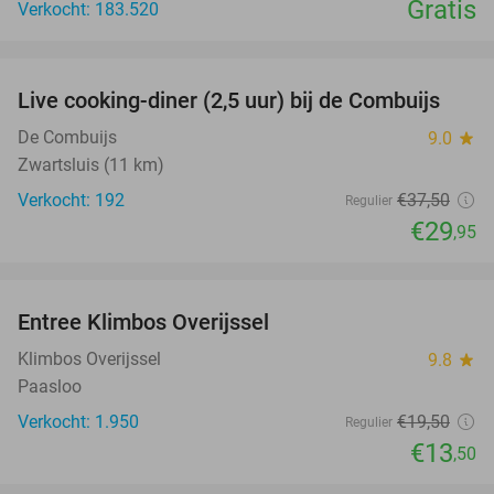
Gratis
Verkocht: 183.520
favorite_border
Live cooking-diner (2,5 uur) bij de Combuijs
20%
De Combuijs
9.0
star
Zwartsluis (11 km)
Verkocht: 192
€37
,50
Regulier
€29
,95
favorite_border
Entree Klimbos Overijssel
31%
Klimbos Overijssel
9.8
star
Paasloo
Verkocht: 1.950
€19
,50
Regulier
€13
,50
favorite_border