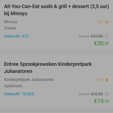
All-You-Can-Eat sushi & grill + dessert (2,5 uur)
19%
bij Minoyu
Minoyu
9.1
star
Zwolle
Verkocht: 412
€37
,50
Regulier
€30
,50
favorite_border
Entree Sprookjesweken Kinderpretpark
39%
Julianatoren
Kinderpretpark Julianatoren
9.4
star
Apeldoorn
Verkocht: 10.605
€32
,50
Regulier
€19
,95