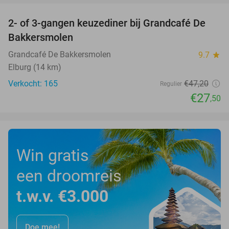
2- of 3-gangen keuzediner bij Grandcafé De
42%
Bakkersmolen
Grandcafé De Bakkersmolen
9.7
star
Elburg (14 km)
Verkocht: 165
€47
,20
Regulier
€27
,50
Win gratis
een droomreis
t.w.v. €3.000
Doe mee!