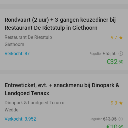
favorite_border
Rondvaart (2 uur) + 3-gangen keuzediner bij
41%
Restaurant De Rietstulp in Giethoorn
Restaurant De Rietstulp
9.7
star
Giethoorn
Verkocht: 87
€55
,50
Regulier
€32
,50
favorite_border
Entreeticket, evt. + snackmenu bij Dinopark &
22%
Landgoed Tenaxx
Dinopark & Landgoed Tenaxx
9.3
star
Wedde
Verkocht: 3.952
€13
,95
Regulier
€10
,95