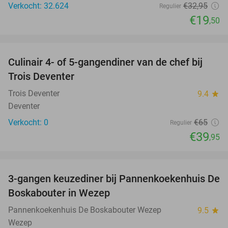
Verkocht: 32.624
€32
,95
Regulier
€19
,50
favorite_border
Culinair 4- of 5-gangendiner van de chef bij
39%
NEW
Trois Deventer
TODAY
Trois Deventer
9.4
star
Deventer
Verkocht: 0
€65
Regulier
€39
,95
favorite_border
3-gangen keuzediner bij Pannenkoekenhuis De
36%
Boskabouter in Wezep
Pannenkoekenhuis De Boskabouter Wezep
9.5
star
Wezep