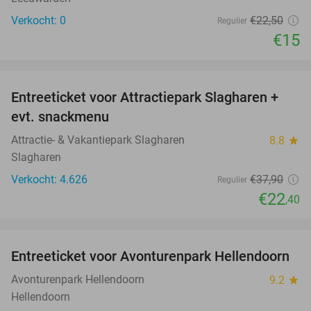
Verkocht: 0
€22
,50
Regulier
€15
favorite_border
Entreeticket voor Attractiepark Slagharen +
41%
evt. snackmenu
Attractie- & Vakantiepark Slagharen
8.8
star
Slagharen
Verkocht: 4.626
€37
,90
Regulier
€22
,40
favorite_border
Entreeticket voor Avonturenpark Hellendoorn
41%
Avonturenpark Hellendoorn
9.2
star
Hellendoorn