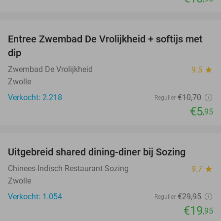
favorite_border
Entree Zwembad De Vrolijkheid + softijs met
44%
dip
Zwembad De Vrolijkheid
9.5
star
Zwolle
Verkocht: 2.218
€10
,70
Regulier
€5
,95
favorite_border
Uitgebreid shared dining-diner bij Sozing
33%
Chinees-Indisch Restaurant Sozing
9.7
star
Zwolle
Verkocht: 1.054
€29
,95
Regulier
€19
,95