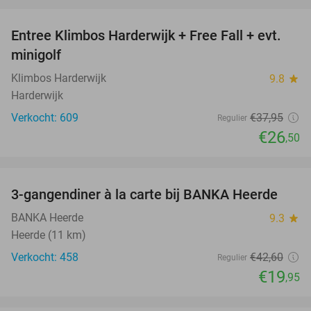
favorite_border
Entree Klimbos Harderwijk + Free Fall + evt.
30%
minigolf
Klimbos Harderwijk
9.8
star
Harderwijk
Verkocht: 609
€37
,95
Regulier
€26
,50
favorite_border
3-gangendiner à la carte bij BANKA Heerde
53%
BANKA Heerde
9.3
star
Heerde (11 km)
Verkocht: 458
€42
,60
Regulier
€19
,95
favorite_border