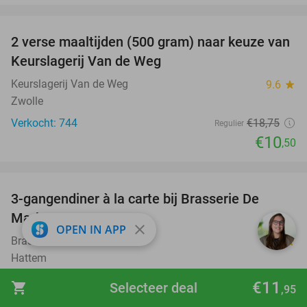
favorite_border
2 verse maaltijden (500 gram) naar keuze van
44%
Keurslagerij Van de Weg
Keurslagerij Van de Weg
9.6
star
Zwolle
Verkocht: 744
€18
,75
Regulier
€10
,50
favorite_border
3-gangendiner à la carte bij Brasserie De
56%
Markt
close
OPEN IN APP
Brasserie De Markt Hattem
9.3
star
Hattem
Verkocht: 124
€45
Regulier
€11
shopping_cart
Selecteer deal
,95
€19
,95