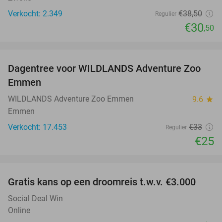
Verkocht: 2.349
€38
,50
Regulier
€30
,50
favorite_border
Dagentree voor WILDLANDS Adventure Zoo
24%
Emmen
WILDLANDS Adventure Zoo Emmen
9.6
star
Emmen
Verkocht: 17.453
€33
Regulier
€25
favorite_border
Gratis kans op een droomreis t.w.v. €3.000
Social Deal Win
Online