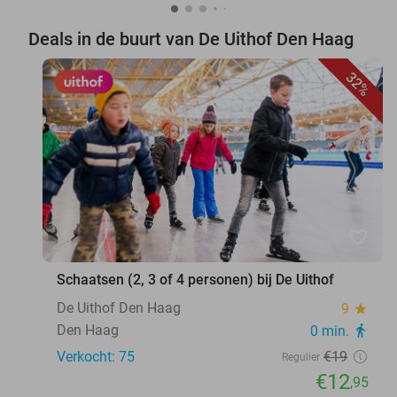
Deals in de buurt van De Uithof Den Haag
32%
favorite_border
Schaatsen (2, 3 of 4 personen) bij De Uithof
De Uithof Den Haag
9
star
Den Haag
0 min.
directions_walk
Verkocht: 75
€19
Regulier
€12
,95