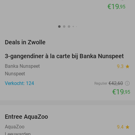
€19
,95
favorite_border
Deals in Zwolle
3-gangendiner à la carte bij Banka Nunspeet
53%
Banka Nunspeet
9.3
star
Nunspeet
Verkocht: 124
€42
,60
Regulier
€19
,95
favorite_border
Entree AquaZoo
33%
NEW
TODAY
AquaZoo
9.4
star
Leeuwarden