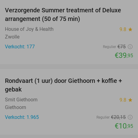
Verzorgende Summer treatment of Deluxe
47%
arrangement (50 of 75 min)
House of Joy & Health
9.8
star
Zwolle
Verkocht: 177
€75
Regulier
€39
,95
favorite_border
Rondvaart (1 uur) door Giethoorn + koffie +
46%
gebak
Smit Giethoorn
9.8
star
Giethoorn
Verkocht: 1.965
€20
,15
Regulier
€10
,95
favorite_border