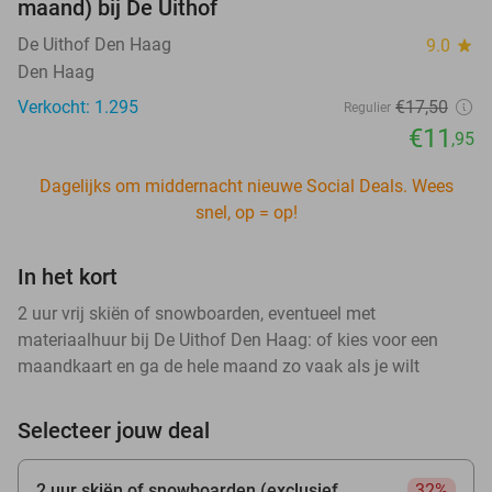
maand) bij De Uithof
De Uithof Den Haag
9.0
star
Den Haag
Verkocht: 1.295
€17
,50
Regulier
€11
,95
Dagelijks om middernacht nieuwe Social Deals. Wees
snel, op = op!
In het kort
2 uur vrij skiën of snowboarden, eventueel met
materiaalhuur bij De Uithof Den Haag: of kies voor een
maandkaart en ga de hele maand zo vaak als je wilt
Selecteer jouw deal
2 uur skiën of snowboarden (exclusief
32%