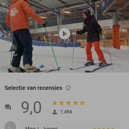
play_circle
Selectie van recensies
info_outlined
9,0
1.494
L.
Mevr. L. Juranyi