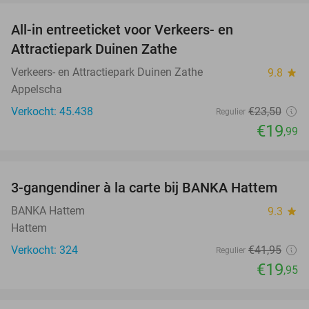
All-in entreeticket voor Verkeers- en
15%
Attractiepark Duinen Zathe
Verkeers- en Attractiepark Duinen Zathe
9.8
star
Appelscha
Verkocht: 45.438
€23
,50
Regulier
€19
,99
favorite_border
3-gangendiner à la carte bij BANKA Hattem
52%
BANKA Hattem
9.3
star
Hattem
Verkocht: 324
€41
,95
Regulier
€19
,95
favorite_border