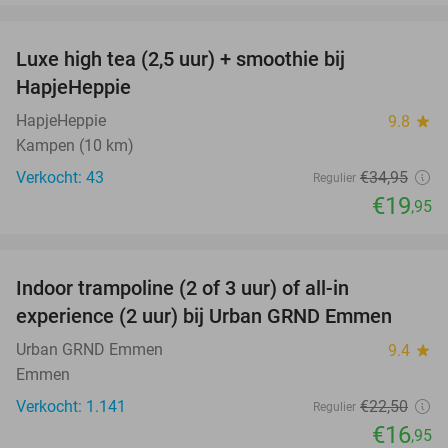
favorite_border
Luxe high tea (2,5 uur) + smoothie bij
43%
HapjeHeppie
HapjeHeppie
9.8
star
Kampen (10 km)
Verkocht: 43
€34
,95
Regulier
€19
,95
favorite_border
Indoor trampoline (2 of 3 uur) of all-in
25%
experience (2 uur) bij Urban GRND Emmen
Urban GRND Emmen
9.4
star
Emmen
Verkocht: 1.141
€22
,50
Regulier
€16
,95