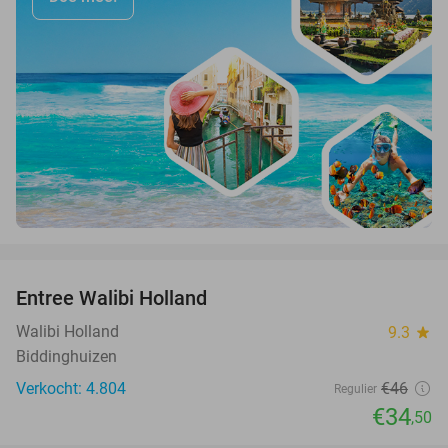
favorite_border
Entree Walibi Holland
25%
Walibi Holland
9.3
star
Biddinghuizen
Verkocht: 4.804
€46
Regulier
€34
,50