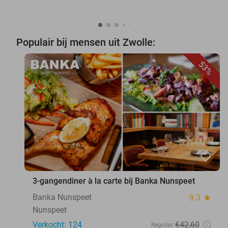
Populair bij mensen uit Zwolle:
53%
favorite_border
3-gangendiner à la carte bij Banka Nunspeet
Banka Nunspeet
9.3
star
Nunspeet
Verkocht: 124
€42
,60
Regulier