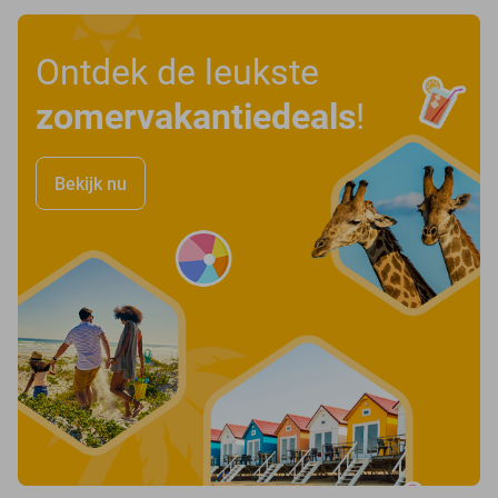
Ontdek de leukste
zomervakantiedeals
!
Bekijk nu