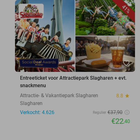
41%
favorite_border
Entreeticket voor Attractiepark Slagharen + evt.
snackmenu
Attractie- & Vakantiepark Slagharen
8.8
star
Slagharen
Verkocht: 4.626
€37
,90
Regulier
€22
,40