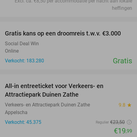
Excl. ca. €8,50 per accommodatie per nacht aan lokale
heffingen
favorite_border
Gratis kans op een droomreis t.w.v. €3.000
Social Deal Win
Online
Gratis
Verkocht: 183.280
favorite_border
All-in entreeticket voor Verkeers- en
15%
Attractiepark Duinen Zathe
Verkeers- en Attractiepark Duinen Zathe
9.8
star
Appelscha
Verkocht: 45.375
€23
,50
Regulier
€19
,99