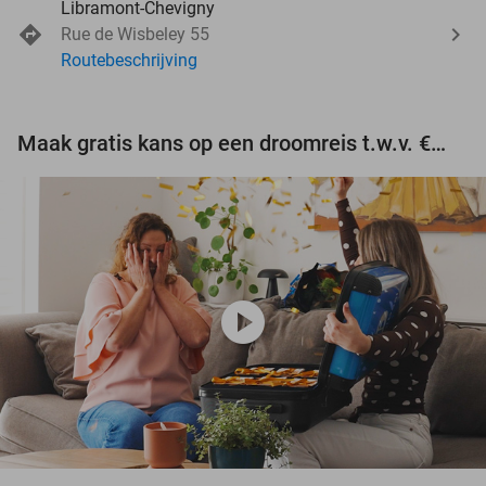
Libramont-Chevigny
Rue de Wisbeley 55
Routebeschrijving
Maak gratis kans op een droomreis t.w.v. €3.000!
play_circle