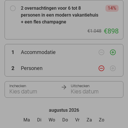
2 overnachtingen voor 6 tot 8
14%
personen in een modern vakantiehuis
+ een fles champagne
€898
€1.048
remove_circle_outline
add_circle_outline
1
Accommodatie
remove_circle_outline
add_circle_outline
2
Personen
Inchecken
Uitchecken
Kies datum
Kies datum
augustus 2026
Ma
Di
Wo
Do
Vr
Za
Zo