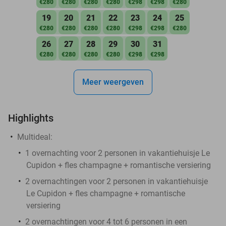
€280
€280
€280
€280
€298
€298
€280
19
20
21
22
23
24
25
€280
€280
€280
€280
€298
€298
€280
26
27
28
29
30
31
€280
€280
€280
€280
€298
€298
Meer weergeven
Highlights
Multideal:
1 overnachting voor 2 personen in vakantiehuisje Le
Cupidon + fles champagne + romantische versiering
2 overnachtingen voor 2 personen in vakantiehuisje
Le Cupidon + fles champagne + romantische
versiering
2 overnachtingen voor 4 tot 6 personen in een