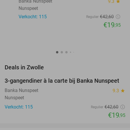
Banka Nunspeet
9.3
star
Nunspeet
Verkocht: 115
€42
,60
Regulier
€19
,95
favorite_border
Deals in Zwolle
3-gangendiner à la carte bij Banka Nunspeet
53%
NEW
TODAY
Banka Nunspeet
9.3
star
Nunspeet
Verkocht: 115
€42
,60
Regulier
€19
,95
favorite_border