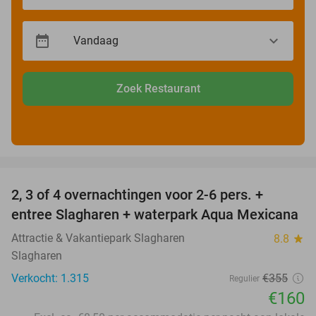
Zoek Restaurant
favorite_border
2, 3 of 4 overnachtingen voor 2-6 pers. +
55%
entree Slagharen + waterpark Aqua Mexicana
Attractie & Vakantiepark Slagharen
8.8
star
Slagharen
Verkocht: 1.315
€355
Regulier
€160