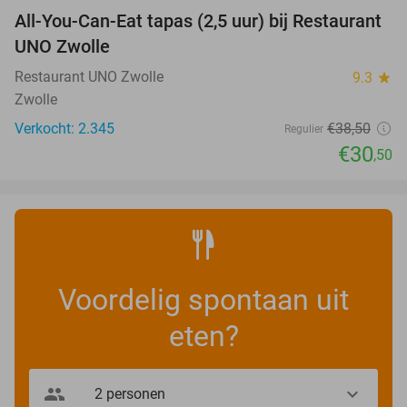
All-You-Can-Eat tapas (2,5 uur) bij Restaurant
21%
UNO Zwolle
Restaurant UNO Zwolle
9.3
star
Zwolle
Verkocht: 2.345
€38
,50
Regulier
€30
,50
Voordelig spontaan uit
eten?