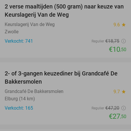
2 verse maaltijden (500 gram) naar keuze van
44%
Keurslagerij Van de Weg
Keurslagerij Van de Weg
9.6
star
Zwolle
Verkocht: 741
€18
,75
Regulier
€10
,50
favorite_border
2- of 3-gangen keuzediner bij Grandcafé De
42%
Bakkersmolen
Grandcafé De Bakkersmolen
9.7
star
Elburg (14 km)
Verkocht: 165
€47
,20
Regulier
€27
,50
favorite_border