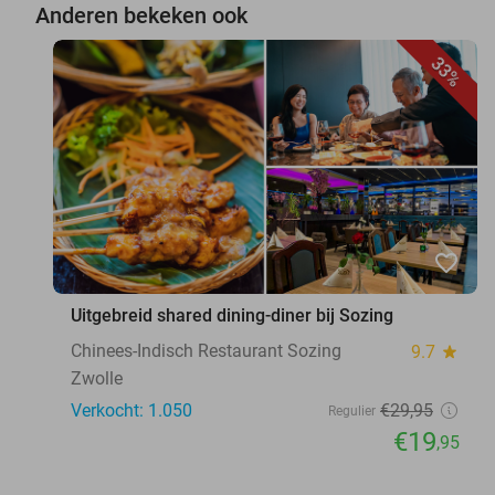
Anderen bekeken ook
33%
favorite_border
Uitgebreid shared dining-diner bij Sozing
Chinees-Indisch Restaurant Sozing
9.7
star
Zwolle
Verkocht: 1.050
€29
,95
Regulier
€19
,95