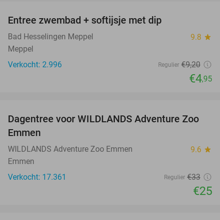
Entree zwembad + softijsje met dip
46%
Bad Hesselingen Meppel
9.8
star
Meppel
Verkocht: 2.996
€9
,20
Regulier
€4
,95
favorite_border
Dagentree voor WILDLANDS Adventure Zoo
24%
Emmen
WILDLANDS Adventure Zoo Emmen
9.6
star
Emmen
Verkocht: 17.361
€33
Regulier
€25
favorite_border