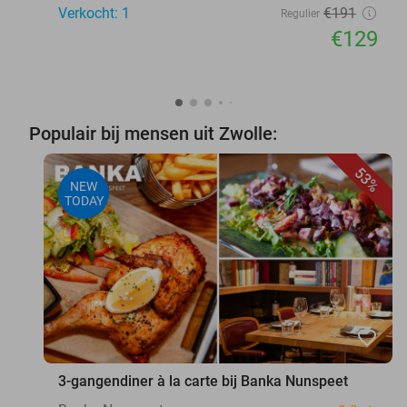
Verkocht: 1
€191
Regulier
€129
Populair bij mensen uit Zwolle:
53%
NEW
TODAY
favorite_border
3-gangendiner à la carte bij Banka Nunspeet