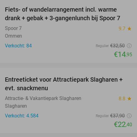
Fiets- of wandelarrangement incl. warme
54%
drank + gebak + 3-gangenlunch bij Spoor 7
Spoor 7
9.7
star
Ommen
Verkocht: 84
€32
,50
Regulier
€14
,95
favorite_border
Entreeticket voor Attractiepark Slagharen +
41%
evt. snackmenu
Attractie- & Vakantiepark Slagharen
8.8
star
Slagharen
Verkocht: 4.584
€37
,90
Regulier
€22
,40
favorite_border