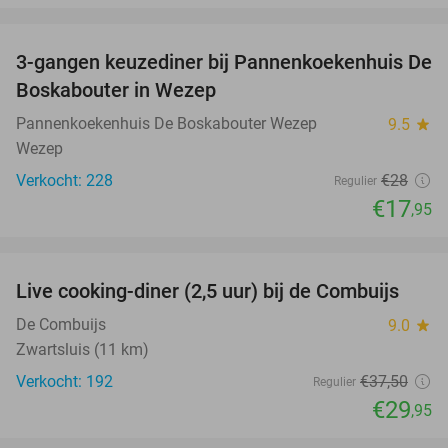
favorite_border
3-gangen keuzediner bij Pannenkoekenhuis De
36%
Boskabouter in Wezep
Pannenkoekenhuis De Boskabouter Wezep
9.5
star
Wezep
Verkocht: 228
€28
Regulier
€17
,95
favorite_border
Live cooking-diner (2,5 uur) bij de Combuijs
20%
De Combuijs
9.0
star
Zwartsluis (11 km)
Verkocht: 192
€37
,50
Regulier
€29
,95
favorite_border