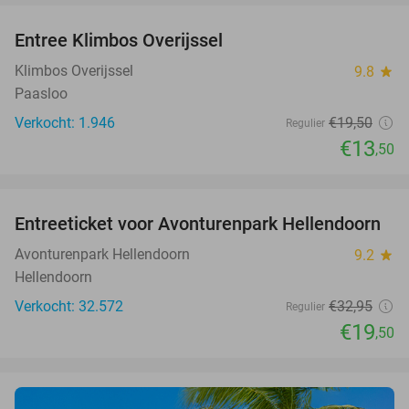
Entree Klimbos Overijssel
31%
Klimbos Overijssel
9.8
star
Paasloo
Verkocht: 1.946
€19
,50
Regulier
€13
,50
favorite_border
Entreeticket voor Avonturenpark Hellendoorn
41%
Avonturenpark Hellendoorn
9.2
star
Hellendoorn
Verkocht: 32.572
€32
,95
Regulier
€19
,50