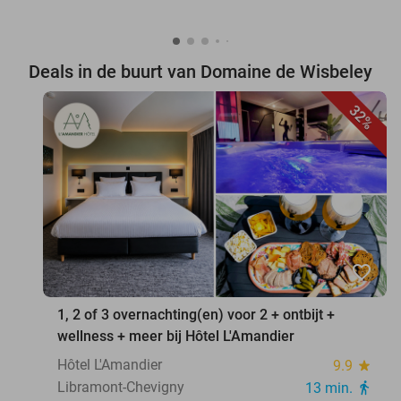
Deals in de buurt van Domaine de Wisbeley
32%
favorite_border
1, 2 of 3 overnachting(en) voor 2 + ontbijt +
wellness + meer bij Hôtel L'Amandier
Hôtel L'Amandier
9.9
star
Libramont-Chevigny
13 min.
directions_walk