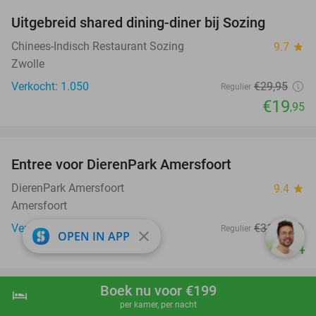
Uitgebreid shared dining-diner bij Sozing
33%
Chinees-Indisch Restaurant Sozing
9.7
star
Zwolle
Verkocht: 1.050
€29
,95
Regulier
€19
,95
favorite_border
Entree voor DierenPark Amersfoort
24%
DierenPark Amersfoort
9.4
star
Amersfoort
Verkocht: 8.565
€31
,50
Regulier
close
OPEN IN APP
€24
favorite_border
Boek nu voor €199
hotel
shopping_cart
Boek nu
navigate_next
Entree voor het Dolfinarium
36%
per kamer, per nacht