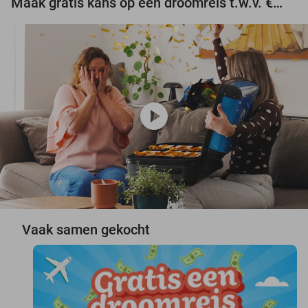
Maak gratis kans op een droomreis t.w.v. €3.000!
play_circle
Vaak samen gekocht