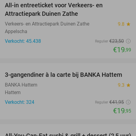
All-in entreeticket voor Verkeers- en
15%
Attractiepark Duinen Zathe
Verkeers- en Attractiepark Duinen Zathe
9.8
star
Appelscha
Verkocht: 45.438
€23
,50
Regulier
€19
,99
favorite_border
3-gangendiner à la carte bij BANKA Hattem
52%
BANKA Hattem
9.3
star
Hattem
Verkocht: 324
€41
,95
Regulier
€19
,95
favorite_border
All-You-Can-Eat sushi & grill + dessert (2,5 uur)