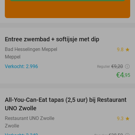
favorite_border
Entree zwembad + softijsje met dip
46%
Bad Hesselingen Meppel
9.8
star
Meppel
Verkocht: 2.996
€9
,20
Regulier
€4
,95
favorite_border
All-You-Can-Eat tapas (2,5 uur) bij Restaurant
21%
UNO Zwolle
Restaurant UNO Zwolle
9.3
star
Zwolle