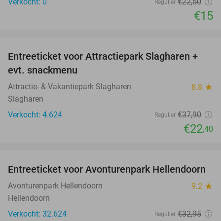
Verkocht: 0
€22
,50
Regulier
€15
favorite_border
Entreeticket voor Attractiepark Slagharen +
41%
evt. snackmenu
Attractie- & Vakantiepark Slagharen
8.8
star
Slagharen
Verkocht: 4.624
€37
,90
Regulier
€22
,40
favorite_border
Entreeticket voor Avonturenpark Hellendoorn
41%
Avonturenpark Hellendoorn
9.2
star
Hellendoorn
Verkocht: 32.624
€32
,95
Regulier