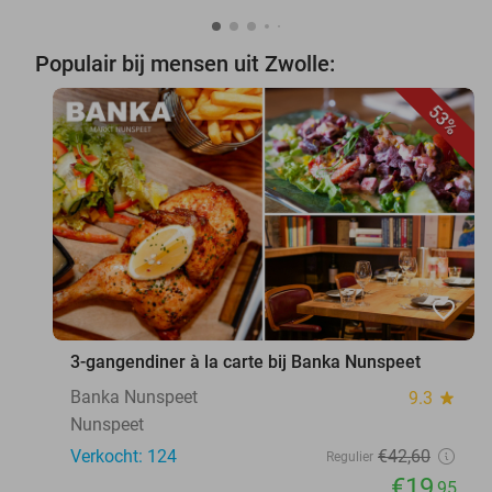
Populair bij mensen uit Zwolle:
53%
favorite_border
3-gangendiner à la carte bij Banka Nunspeet
Banka Nunspeet
9.3
star
Nunspeet
Verkocht: 124
€42
,60
Regulier
€19
,95