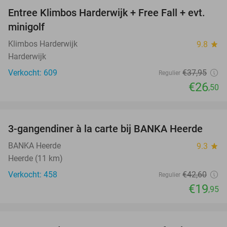
Entree Klimbos Harderwijk + Free Fall + evt.
30%
minigolf
Klimbos Harderwijk
9.8
star
Harderwijk
Verkocht: 609
€37
,95
Regulier
€26
,50
favorite_border
3-gangendiner à la carte bij BANKA Heerde
53%
BANKA Heerde
9.3
star
Heerde (11 km)
Verkocht: 458
€42
,60
Regulier
€19
,95
favorite_border