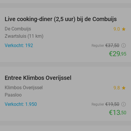
favorite_border
Live cooking-diner (2,5 uur) bij de Combuijs
20%
De Combuijs
9.0
star
Zwartsluis (11 km)
Verkocht: 192
€37
,50
Regulier
€29
,95
favorite_border
Entree Klimbos Overijssel
31%
Klimbos Overijssel
9.8
star
Paasloo
Verkocht: 1.950
€19
,50
Regulier
€13
,50
favorite_border