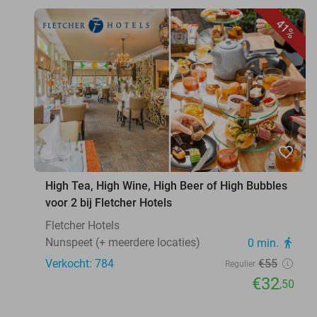
41%
favorite_border
High Tea, High Wine, High Beer of High Bubbles
voor 2 bij Fletcher Hotels
Fletcher Hotels
Nunspeet (+ meerdere locaties)
0 min.
directions_walk
Verkocht: 784
€55
Regulier
€32
,50