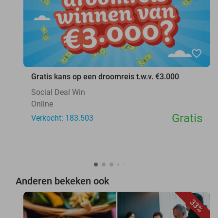
favorite_border
Gratis kans op een droomreis t.w.v. €3.000
Social Deal Win
Online
Gratis
Verkocht: 183.503
Anderen bekeken ook
33%