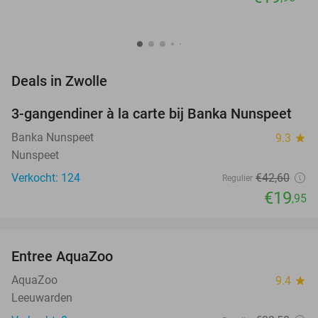
favorite_border
Deals in Zwolle
3-gangendiner à la carte bij Banka Nunspeet
53%
Banka Nunspeet
9.3
star
Nunspeet
Verkocht: 124
€42
,60
Regulier
€19
,95
favorite_border
Entree AquaZoo
33%
NEW
TODAY
AquaZoo
9.4
star
Leeuwarden