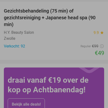
Gezichtsbehandeling (75 min) of
51%
gezichtsreiniging + Japanese head spa (90
min)
H.Y. Beauty Salon
9.9
star
Zwolle
Verkocht: 92
€99
Regulier
€49
draai vanaf €19 over de
kop op Achtbanendag!
Bekijk alle deals!