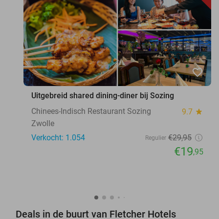
favorite_border
Uitgebreid shared dining-diner bij Sozing
Chinees-Indisch Restaurant Sozing
9.7
star
Zwolle
Verkocht: 1.054
€29
,95
Regulier
€19
,95
Deals in de buurt van Fletcher Hotels