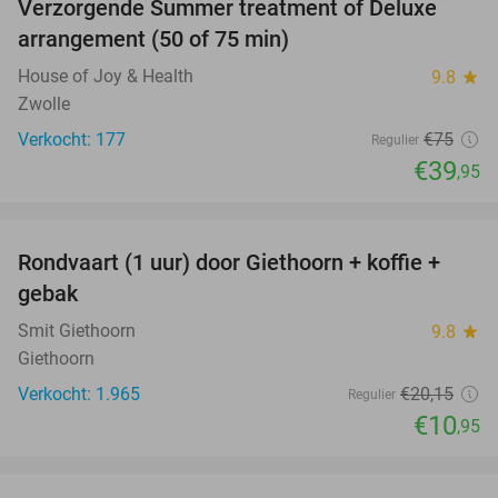
Verzorgende Summer treatment of Deluxe
47%
arrangement (50 of 75 min)
House of Joy & Health
9.8
star
Zwolle
Verkocht: 177
€75
Regulier
€39
,95
favorite_border
Rondvaart (1 uur) door Giethoorn + koffie +
46%
gebak
Smit Giethoorn
9.8
star
Giethoorn
Verkocht: 1.965
€20
,15
Regulier
€10
,95
favorite_border