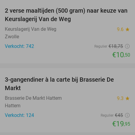
2 verse maaltijden (500 gram) naar keuze van
44%
Keurslagerij Van de Weg
Keurslagerij Van de Weg
9.6
star
Zwolle
Verkocht: 742
€18
,75
Regulier
€10
,50
favorite_border
3-gangendiner à la carte bij Brasserie De
56%
Markt
Brasserie De Markt Hattem
9.3
star
Hattem
Verkocht: 124
€45
Regulier
€19
,95
favorite_border