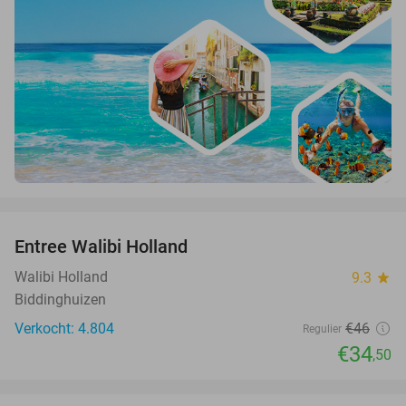
favorite_border
Entree Walibi Holland
25%
Walibi Holland
9.3
star
Biddinghuizen
Verkocht: 4.804
€46
Regulier
€34
,50
favorite_border