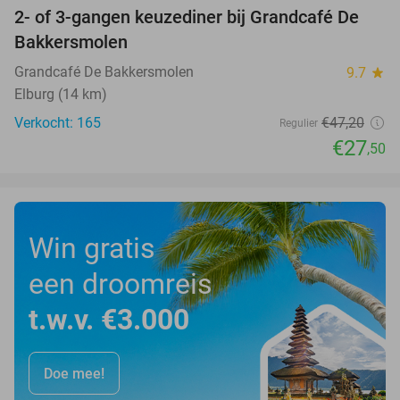
2- of 3-gangen keuzediner bij Grandcafé De
42%
Bakkersmolen
Grandcafé De Bakkersmolen
9.7
star
Elburg (14 km)
Verkocht: 165
€47
,20
Regulier
€27
,50
Win gratis
een droomreis
t.w.v. €3.000
Doe mee!