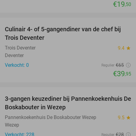
€19
,50
favorite_border
Culinair 4- of 5-gangendiner van de chef bij
39%
NEW
Trois Deventer
TODAY
Trois Deventer
9.4
star
Deventer
Verkocht: 0
€65
Regulier
€39
,95
favorite_border
3-gangen keuzediner bij Pannenkoekenhuis De
36%
Boskabouter in Wezep
Pannenkoekenhuis De Boskabouter Wezep
9.5
star
Wezep
Verkocht: 228
€28
Regulier