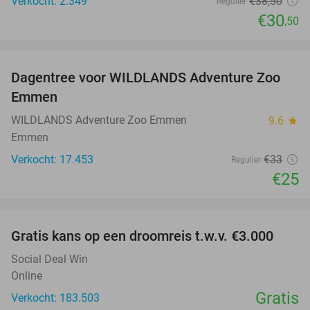
Verkocht: 2.349
€38
,50
Regulier
€30
,50
favorite_border
Dagentree voor WILDLANDS Adventure Zoo
24%
Emmen
WILDLANDS Adventure Zoo Emmen
9.6
star
Emmen
Verkocht: 17.453
€33
Regulier
€25
favorite_border
Gratis kans op een droomreis t.w.v. €3.000
Social Deal Win
Online
Gratis
Verkocht: 183.503