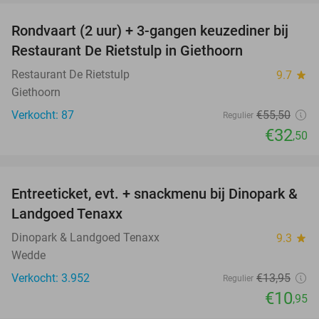
Rondvaart (2 uur) + 3-gangen keuzediner bij
41%
Restaurant De Rietstulp in Giethoorn
Restaurant De Rietstulp
9.7
star
Giethoorn
Verkocht: 87
€55
,50
Regulier
€32
,50
favorite_border
Entreeticket, evt. + snackmenu bij Dinopark &
22%
Landgoed Tenaxx
Dinopark & Landgoed Tenaxx
9.3
star
Wedde
Verkocht: 3.952
€13
,95
Regulier
€10
,95