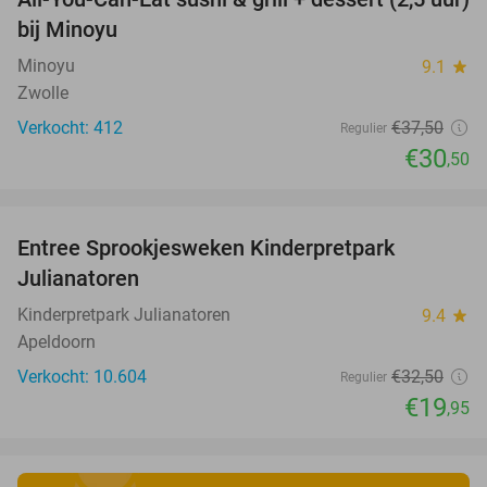
19%
bij Minoyu
Minoyu
9.1
star
Zwolle
Verkocht: 412
€37
,50
Regulier
€30
,50
favorite_border
Entree Sprookjesweken Kinderpretpark
39%
Julianatoren
Kinderpretpark Julianatoren
9.4
star
Apeldoorn
Verkocht: 10.604
€32
,50
Regulier
€19
,95