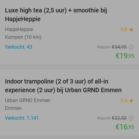
Luxe high tea (2,5 uur) + smoothie bij
43%
HapjeHeppie
HapjeHeppie
9.8
star
Kampen (10 km)
Verkocht: 43
€34
,95
Regulier
€19
,95
favorite_border
Indoor trampoline (2 of 3 uur) of all-in
25%
experience (2 uur) bij Urban GRND Emmen
Urban GRND Emmen
9.4
star
Emmen
Verkocht: 1.141
€22
,50
Regulier
€16
,95
favorite_border