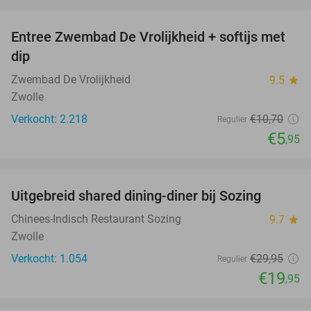
favorite_border
Entree Zwembad De Vrolijkheid + softijs met
44%
dip
Zwembad De Vrolijkheid
9.5
star
Zwolle
Verkocht: 2.218
€10
,70
Regulier
€5
,95
favorite_border
Uitgebreid shared dining-diner bij Sozing
33%
Chinees-Indisch Restaurant Sozing
9.7
star
Zwolle
Verkocht: 1.054
€29
,95
Regulier
€19
,95
favorite_border