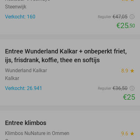
Steenwijk
Verkocht: 160
€47
,05
Regulier
€25
,50
favorite_border
Entree Wunderland Kalkar + onbeperkt friet,
32%
ijs, frisdrank, koffie, thee en softijs
Wunderland Kalkar
8.9
star
Kalkar
Verkocht: 26.941
€36
,50
Regulier
€25
favorite_border
Entree klimbos
28%
Klimbos NuNature in Ommen
9.6
star