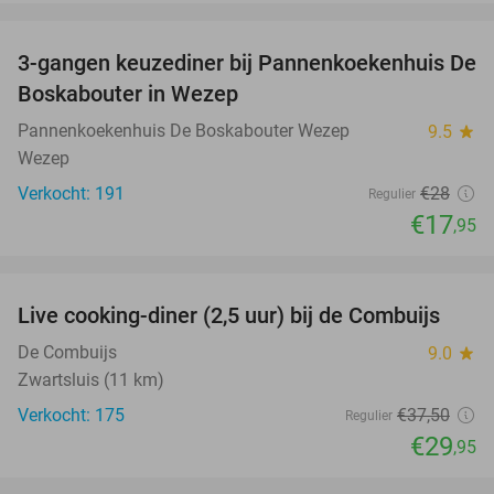
favorite_border
3-gangen keuzediner bij Pannenkoekenhuis De
36%
Boskabouter in Wezep
Pannenkoekenhuis De Boskabouter Wezep
9.5
star
Wezep
Verkocht: 191
€28
Regulier
€17
,95
favorite_border
Live cooking-diner (2,5 uur) bij de Combuijs
20%
De Combuijs
9.0
star
Zwartsluis (11 km)
Verkocht: 175
€37
,50
Regulier
€29
,95
favorite_border