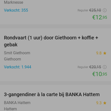
Marknesse
Verkocht: 355
€25
,10
Regulier
€12
,95
favorite_border
Rondvaart (1 uur) door Giethoorn + koffie +
46%
gebak
Smit Giethoorn
9.8
star
Giethoorn
Verkocht: 1.944
€20
,15
Regulier
€10
,95
favorite_border
3-gangendiner à la carte bij BANKA Hattem
52%
BANKA Hattem
9.3
star
Hattem