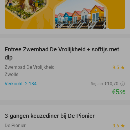
favorite_border
Entree Zwembad De Vrolijkheid + softijs met
44%
dip
Zwembad De Vrolijkheid
9.5
star
Zwolle
Verkocht: 2.184
€10
,70
Regulier
€5
,95
favorite_border
3-gangen keuzediner bij De Pionier
48%
De Pionier
9.6
star