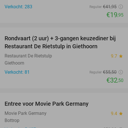
Verkocht: 283
€41
,95
Regulier
€19
,95
favorite_border
Rondvaart (2 uur) + 3-gangen keuzediner bij
41%
Restaurant De Rietstulp in Giethoorn
Restaurant De Rietstulp
9.7
star
Giethoorn
Verkocht: 81
€55
,50
Regulier
€32
,50
favorite_border
Entree voor Movie Park Germany
38%
Movie Park Germany
9.4
star
Bottrop