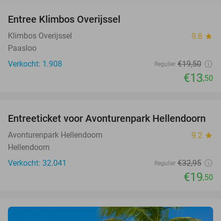
Entree Klimbos Overijssel
31%
Klimbos Overijssel
9.8
star
Paasloo
Verkocht: 1.908
€19
,50
Regulier
€13
,50
favorite_border
Entreeticket voor Avonturenpark Hellendoorn
41%
Avonturenpark Hellendoorn
9.2
star
Hellendoorn
Verkocht: 32.041
€32
,95
Regulier
€19
,50