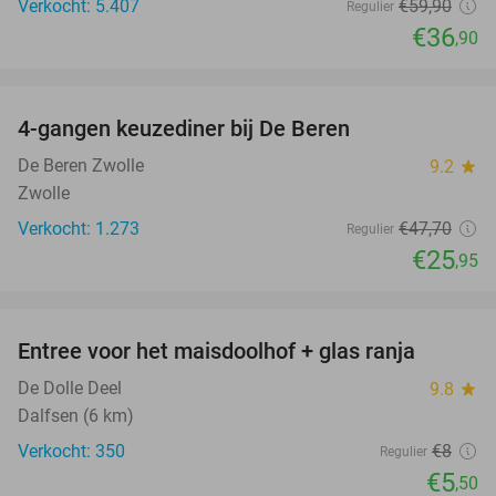
Verkocht: 5.407
€59
,90
Regulier
€36
,90
favorite_border
4-gangen keuzediner bij De Beren
46%
De Beren Zwolle
9.2
star
Zwolle
Verkocht: 1.273
€47
,70
Regulier
€25
,95
favorite_border
Entree voor het maisdoolhof + glas ranja
31%
De Dolle Deel
9.8
star
Dalfsen (6 km)
Verkocht: 350
€8
Regulier
€5
,50