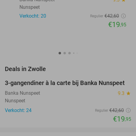
Nunspeet
Verkocht: 20
€42
,60
Regulier
€19
,95
favorite_border
Deals in Zwolle
3-gangendiner à la carte bij Banka Nunspeet
53%
NEW
TODAY
Banka Nunspeet
9.3
star
Nunspeet
Verkocht: 24
€42
,60
Regulier
€19
,95
favorite_border