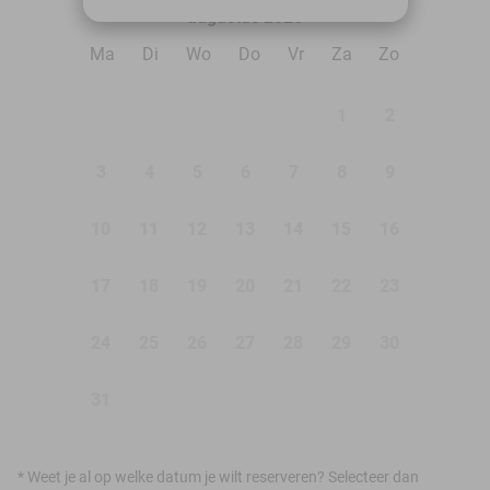
augustus 2026
Ma
Di
Wo
Do
Vr
Za
Zo
1
2
3
4
5
6
7
8
9
10
11
12
13
14
15
16
17
18
19
20
21
22
23
24
25
26
27
28
29
30
31
*
Weet je al op welke datum je wilt reserveren? Selecteer dan