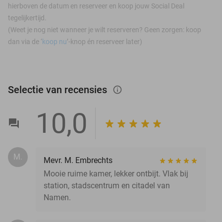
hierboven de datum en reserveer en koop jouw Social Deal
tegelijkertijd.
(Weet je nog niet wanneer je wilt reserveren? Geen zorgen: koop
dan via de ‘
koop nu
’-knop én reserveer later)
Selectie van recensies
info_outlined
10,0
M.
Mevr. M. Embrechts
Mooie ruime kamer, lekker ontbijt. Vlak bij
station, stadscentrum en citadel van
Namen.