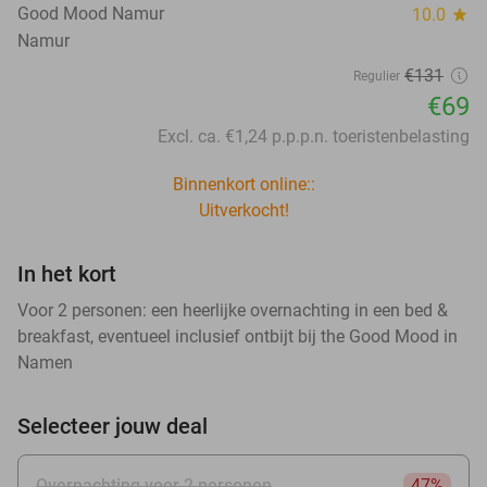
Good Mood Namur
10.0
star
Namur
€131
Regulier
€69
Excl. ca. €1,24 p.p.p.n. toeristenbelasting
Binnenkort online::
Uitverkocht!
In het kort
Voor 2 personen: een heerlijke overnachting in een bed &
breakfast, eventueel inclusief ontbijt bij the Good Mood in
Namen
Selecteer jouw deal
Overnachting voor 2 personen
47%