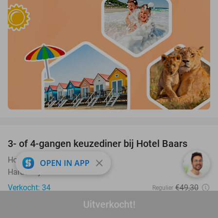
favorite_border
3- of 4-gangen keuzediner bij Hotel Baars
45%
Hotel Baars
9.9
star
close
OPEN IN APP
Harderwijk
Verkocht: 34
€49
,30
Regulier
€26
,95
Uitverkocht!
favorite_border