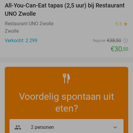
All-You-Can-Eat tapas (2,5 uur) bij Restaurant
21%
UNO Zwolle
Restaurant UNO Zwolle
9.3
star
Zwolle
Verkocht: 2.299
€38
,50
Regulier
€30
,50
Voordelig spontaan uit
eten?