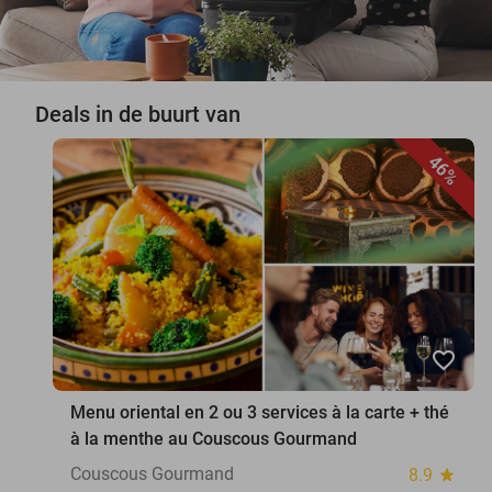
Deals in de buurt van
46%
favorite_border
Menu oriental en 2 ou 3 services à la carte + thé
à la menthe au Couscous Gourmand
Couscous Gourmand
8.9
star