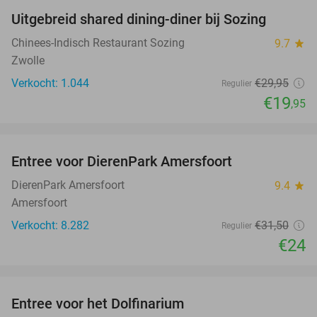
Uitgebreid shared dining-diner bij Sozing
33%
Chinees-Indisch Restaurant Sozing
9.7
star
Zwolle
Verkocht: 1.044
€29
,95
Regulier
€19
,95
favorite_border
Entree voor DierenPark Amersfoort
24%
DierenPark Amersfoort
9.4
star
Amersfoort
Verkocht: 8.282
€31
,50
Regulier
€24
favorite_border
Entree voor het Dolfinarium
36%