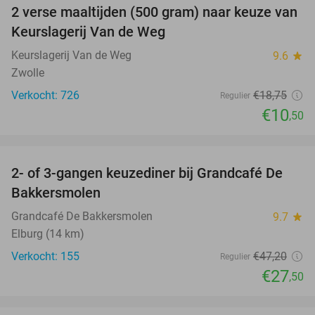
2 verse maaltijden (500 gram) naar keuze van
44%
Keurslagerij Van de Weg
Keurslagerij Van de Weg
9.6
star
Zwolle
Verkocht: 726
€18
,75
Regulier
€10
,50
favorite_border
2- of 3-gangen keuzediner bij Grandcafé De
42%
Bakkersmolen
Grandcafé De Bakkersmolen
9.7
star
Elburg (14 km)
Verkocht: 155
€47
,20
Regulier
€27
,50
favorite_border