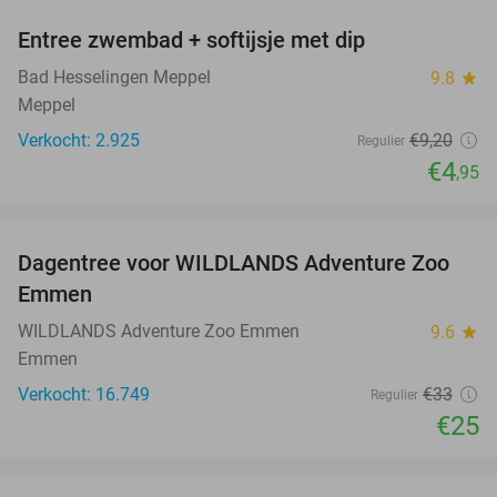
Entree zwembad + softijsje met dip
46%
Bad Hesselingen Meppel
9.8
star
Meppel
Verkocht: 2.925
€9
,20
Regulier
€4
,95
favorite_border
Dagentree voor WILDLANDS Adventure Zoo
24%
Emmen
WILDLANDS Adventure Zoo Emmen
9.6
star
Emmen
Verkocht: 16.749
€33
Regulier
€25
favorite_border