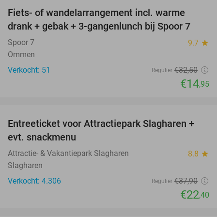
Fiets- of wandelarrangement incl. warme
54%
drank + gebak + 3-gangenlunch bij Spoor 7
Spoor 7
9.7
star
Ommen
Verkocht: 51
€32
,50
Regulier
€14
,95
favorite_border
Entreeticket voor Attractiepark Slagharen +
41%
evt. snackmenu
Attractie- & Vakantiepark Slagharen
8.8
star
Slagharen
Verkocht: 4.306
€37
,90
Regulier
€22
,40
favorite_border