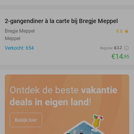
favorite_border
2-gangendiner à la carte bij Bregje Meppel
12%
Bregje Meppel
9.6
star
Meppel
Verkocht: 654
€17
Regulier
€14
,95
Ontdek de beste
vakantie
deals in eigen land
!
Bekijk hier