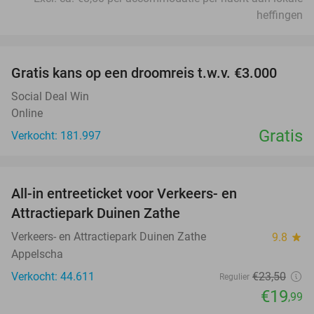
heffingen
favorite_border
Gratis kans op een droomreis t.w.v. €3.000
Social Deal Win
Online
Gratis
Verkocht: 181.997
favorite_border
All-in entreeticket voor Verkeers- en
15%
Attractiepark Duinen Zathe
Verkeers- en Attractiepark Duinen Zathe
9.8
star
Appelscha
Verkocht: 44.611
€23
,50
Regulier
€19
,99