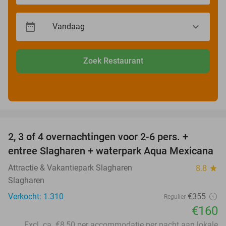
Zoek Restaurant
favorite_border
2, 3 of 4 overnachtingen voor 2-6 pers. +
55%
entree Slagharen + waterpark Aqua Mexicana
Attractie & Vakantiepark Slagharen
8.8
star
Slagharen
Verkocht: 1.310
€355
Regulier
€160
Excl. ca. €8,50 per accommodatie per nacht aan lokale