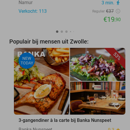
Namur
3 min.
directions_walk
Verkocht: 113
€37
Regulier
€19
,90
Populair bij mensen uit Zwolle:
53%
NEW
TODAY
favorite_border
3-gangendiner à la carte bij Banka Nunspeet
Banka Nunspeet
9.3
star