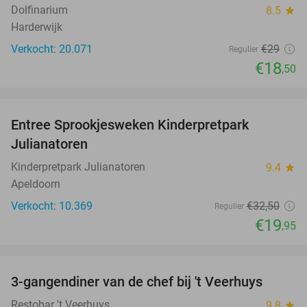
Dolfinarium
8.5
star
Harderwijk
Verkocht: 20.071
€29
Regulier
€18
,50
favorite_border
Entree Sprookjesweken Kinderpretpark
39%
Julianatoren
Kinderpretpark Julianatoren
9.4
star
Apeldoorn
Verkocht: 10.369
€32
,50
Regulier
€19
,95
favorite_border
3-gangendiner van de chef bij 't Veerhuys
46%
Restobar 't Veerhuys
9.8
star