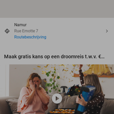
Namur
Rue Ernotte 7
Routebeschrijving
Maak gratis kans op een droomreis t.w.v. €3.000!
play_circle