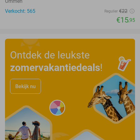
Ommen
Verkocht: 565
€22
Regulier
€15
,95
Ontdek de leukste
zomervakantiedeals
!
Bekijk nu