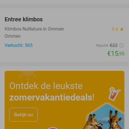
favorite_border
Entree klimbos
28%
Klimbos NuNature in Ommen
9.6
star
Ommen
Verkocht: 565
€22
Regulier
€15
,95
Ontdek de leukste
zomervakantiedeals
!
Bekijk nu