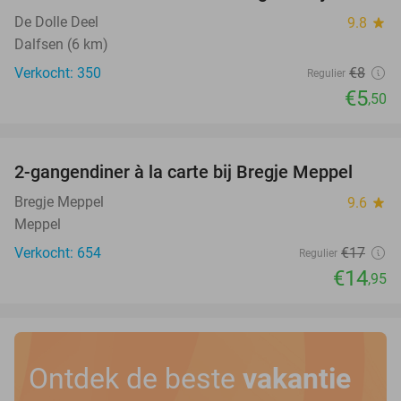
De Dolle Deel
9.8
star
Dalfsen (6 km)
Verkocht: 350
€8
Regulier
€5
,50
favorite_border
2-gangendiner à la carte bij Bregje Meppel
12%
Bregje Meppel
9.6
star
Meppel
Verkocht: 654
€17
Regulier
€14
,95
Ontdek de beste
vakantie