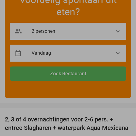
eten?
Zoek Restaurant
favorite_border
2, 3 of 4 overnachtingen voor 2-6 pers. +
55%
entree Slagharen + waterpark Aqua Mexicana