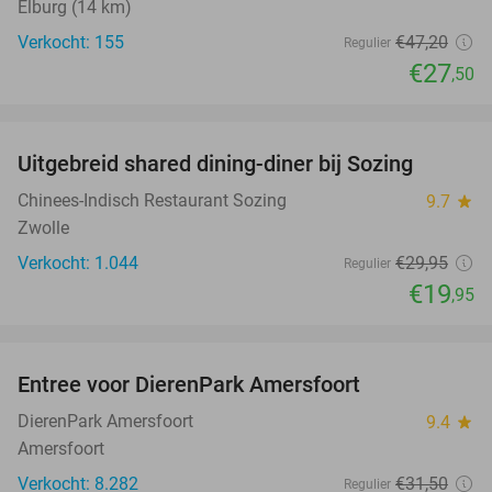
Elburg (14 km)
Verkocht: 155
€47
,20
Regulier
€27
,50
favorite_border
Uitgebreid shared dining-diner bij Sozing
33%
Chinees-Indisch Restaurant Sozing
9.7
star
Zwolle
Verkocht: 1.044
€29
,95
Regulier
€19
,95
favorite_border
Entree voor DierenPark Amersfoort
24%
DierenPark Amersfoort
9.4
star
Amersfoort
Verkocht: 8.282
€31
,50
Regulier