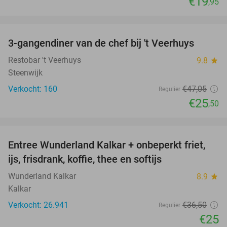
€19
,95
favorite_border
3-gangendiner van de chef bij 't Veerhuys
46%
Restobar 't Veerhuys
9.8
star
Steenwijk
Verkocht: 160
€47
,05
Regulier
€25
,50
favorite_border
Entree Wunderland Kalkar + onbeperkt friet,
32%
ijs, frisdrank, koffie, thee en softijs
Wunderland Kalkar
8.9
star
Kalkar
Verkocht: 26.941
€36
,50
Regulier
€25