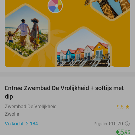
favorite_border
Entree Zwembad De Vrolijkheid + softijs met
44%
dip
Zwembad De Vrolijkheid
9.5
star
Zwolle
Verkocht: 2.184
€10
,70
Regulier
€5
,95