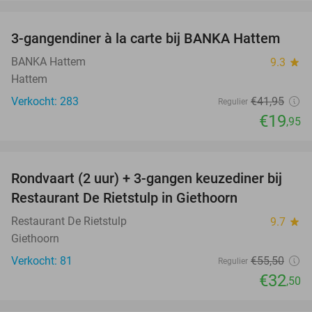
favorite_border
3-gangendiner à la carte bij BANKA Hattem
52%
BANKA Hattem
9.3
star
Hattem
Verkocht: 283
€41
,95
Regulier
€19
,95
favorite_border
Rondvaart (2 uur) + 3-gangen keuzediner bij
41%
Restaurant De Rietstulp in Giethoorn
Restaurant De Rietstulp
9.7
star
Giethoorn
Verkocht: 81
€55
,50
Regulier
€32
,50
favorite_border