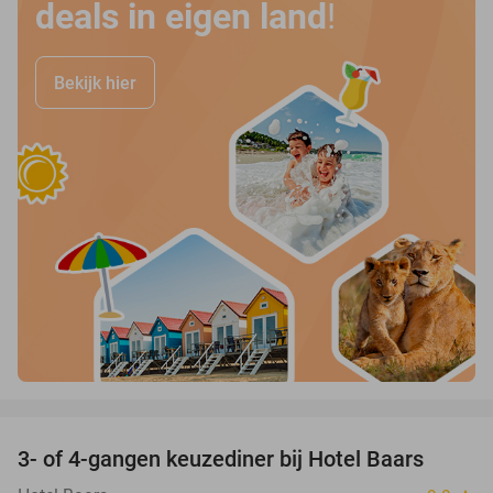
deals in eigen land
!
Bekijk hier
favorite_border
3- of 4-gangen keuzediner bij Hotel Baars
45%