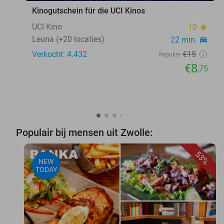
Kinogutschein für die UCI Kinos
UCI Kino
10
star
Leuna (+20 locaties)
22 min.
directions_car
Verkocht: 4.432
€15
Regulier
€8
,75
Populair bij mensen uit Zwolle:
53%
NEW
TODAY