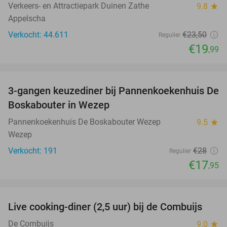
Verkeers- en Attractiepark Duinen Zathe
9.8
star
Appelscha
Verkocht: 44.611
€23
,50
Regulier
€19
,99
favorite_border
3-gangen keuzediner bij Pannenkoekenhuis De
36%
Boskabouter in Wezep
Pannenkoekenhuis De Boskabouter Wezep
9.5
star
Wezep
Verkocht: 191
€28
Regulier
€17
,95
favorite_border
Live cooking-diner (2,5 uur) bij de Combuijs
20%
De Combuijs
9.0
star