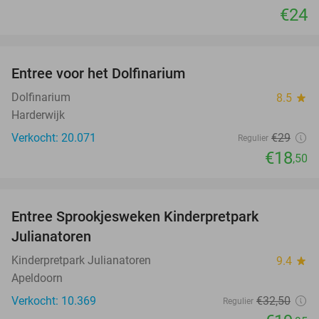
€24
favorite_border
Entree voor het Dolfinarium
36%
Dolfinarium
8.5
star
Harderwijk
Verkocht: 20.071
€29
Regulier
€18
,50
favorite_border
Entree Sprookjesweken Kinderpretpark
39%
Julianatoren
Kinderpretpark Julianatoren
9.4
star
Apeldoorn
Verkocht: 10.369
€32
,50
Regulier