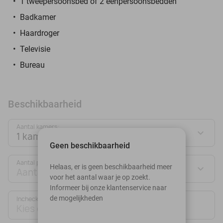
1 tweepersoonsbed of 2 eenpersoonsbedden
Badkamer
Haardroger
Televisie
Bureau
Beschikbaarheid
Aantal kamers:
1 kamer
Geen beschikbaarheid
Aantal personen:
Helaas, er is geen beschikbaarheid meer
Aantal personen
voor het aantal waar je op zoekt.
Informeer bij onze klantenservice naar
de mogelijkheden
Inchecken
Uitchecken
Kies datum
Kies datum