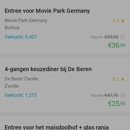
Entree voor Movie Park Germany
38%
Movie Park Germany
9.4
star
Bottrop
Verkocht: 5.407
€59
,90
Regulier
€36
,90
favorite_border
4-gangen keuzediner bij De Beren
46%
De Beren Zwolle
9.2
star
Zwolle
Verkocht: 1.273
€47
,70
Regulier
€25
,95
favorite_border
Entree voor het maisdoolhof + glas ranja
31%