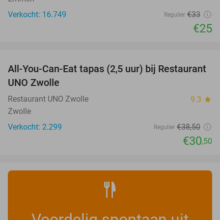
Verkocht: 16.749
€33
Regulier
€25
favorite_border
All-You-Can-Eat tapas (2,5 uur) bij Restaurant
21%
UNO Zwolle
Restaurant UNO Zwolle
9.3
star
Zwolle
Verkocht: 2.299
€38
,50
Regulier
€30
,50
Voordelig spontaan uit