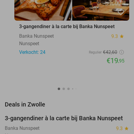
favorite_border
3-gangendiner à la carte bij Banka Nunspeet
Banka Nunspeet
9.3
star
Nunspeet
Verkocht: 24
€42
,60
Regulier
€19
,95
favorite_border
Deals in Zwolle
3-gangendiner à la carte bij Banka Nunspeet
53%
NEW
TODAY
Banka Nunspeet
9.3
star