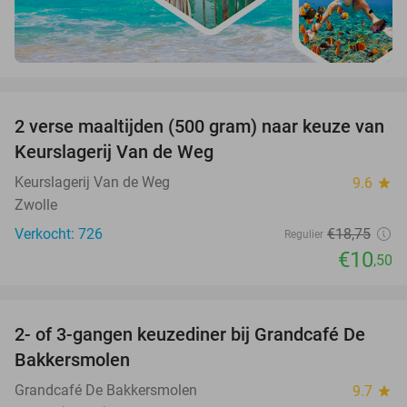
favorite_border
2 verse maaltijden (500 gram) naar keuze van
44%
Keurslagerij Van de Weg
Keurslagerij Van de Weg
9.6
star
Zwolle
Verkocht: 726
€18
,75
Regulier
€10
,50
favorite_border
2- of 3-gangen keuzediner bij Grandcafé De
42%
Bakkersmolen
Grandcafé De Bakkersmolen
9.7
star