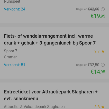
Nunspeet
Verkocht: 24
€42
,60
Regulier
€19
,95
favorite_border
Fiets- of wandelarrangement incl. warme
54%
drank + gebak + 3-gangenlunch bij Spoor 7
Spoor 7
9.7
star
Ommen
Verkocht: 51
€32
,50
Regulier
€14
,95
favorite_border
Entreeticket voor Attractiepark Slagharen +
41%
evt. snackmenu
Attractie- & Vakantiepark Slagharen
8.8
star