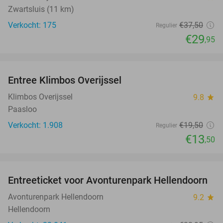
Zwartsluis (11 km)
Verkocht: 175
€37
,50
Regulier
€29
,95
favorite_border
Entree Klimbos Overijssel
31%
Klimbos Overijssel
9.8
star
Paasloo
Verkocht: 1.908
€19
,50
Regulier
€13
,50
favorite_border
Entreeticket voor Avonturenpark Hellendoorn
41%
Avonturenpark Hellendoorn
9.2
star
Hellendoorn