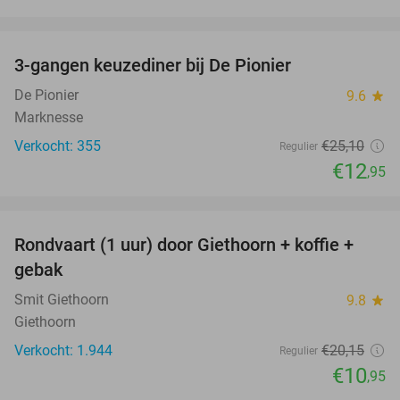
favorite_border
3-gangen keuzediner bij De Pionier
48%
De Pionier
9.6
star
Marknesse
Verkocht: 355
€25
,10
Regulier
€12
,95
favorite_border
Rondvaart (1 uur) door Giethoorn + koffie +
46%
gebak
Smit Giethoorn
9.8
star
Giethoorn
Verkocht: 1.944
€20
,15
Regulier
€10
,95