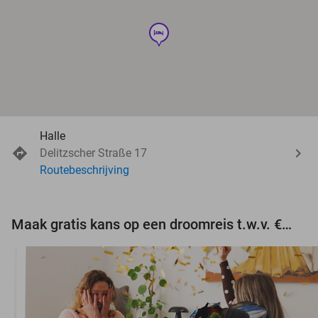
hotel
Halle
Delitzscher Straße 17
Routebeschrijving
Maak gratis kans op een droomreis t.w.v. €3.000!