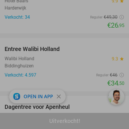
Hotel Baars
9.9
star
Harderwijk
Verkocht: 34
€49
,30
Regulier
€26
,95
favorite_border
Entree Walibi Holland
25%
Walibi Holland
9.3
star
Biddinghuizen
Verkocht: 4.597
€46
Regulier
€34
,50
favorite_border
close
OPEN IN APP
Dagentree voor Apenheul
36%
Apenheul
9.4
star
Uitverkocht!
Apeldoorn