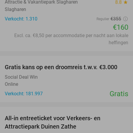
Attractie & Vakantiepark Slagharen
8.8
star
Slagharen
Verkocht: 1.310
€355
Regulier
€160
Excl. ca. €8,50 per accommodatie per nacht aan lokale
heffingen
favorite_border
Gratis kans op een droomreis t.w.v. €3.000
Social Deal Win
Online
Gratis
Verkocht: 181.997
favorite_border
All-in entreeticket voor Verkeers- en
15%
Attractiepark Duinen Zathe