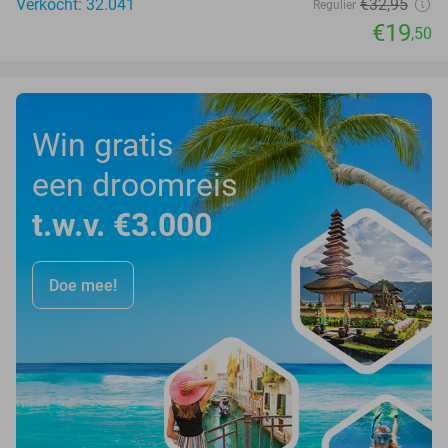
Verkocht: 32.041
€32
,95
Regulier
€19
,50
Win gratis
een droomreis
t.w.v. €3.000
Doe mee!