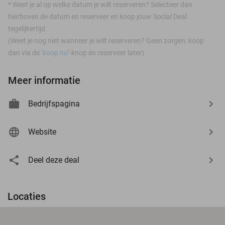
*
Weet je al op welke datum je wilt reserveren? Selecteer dan
hierboven de datum en reserveer en koop jouw Social Deal
tegelijkertijd.
(Weet je nog niet wanneer je wilt reserveren? Geen zorgen: koop
dan via de ‘
koop nu
’-knop én reserveer later)
Meer informatie
Bedrijfspagina
Website
Deel deze deal
Locaties