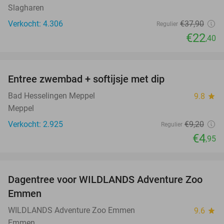
Slagharen
Verkocht: 4.306
€37
,90
Regulier
€22
,40
favorite_border
Entree zwembad + softijsje met dip
46%
Bad Hesselingen Meppel
9.8
star
Meppel
Verkocht: 2.925
€9
,20
Regulier
€4
,95
favorite_border
Dagentree voor WILDLANDS Adventure Zoo
24%
Emmen
WILDLANDS Adventure Zoo Emmen
9.6
star
Emmen