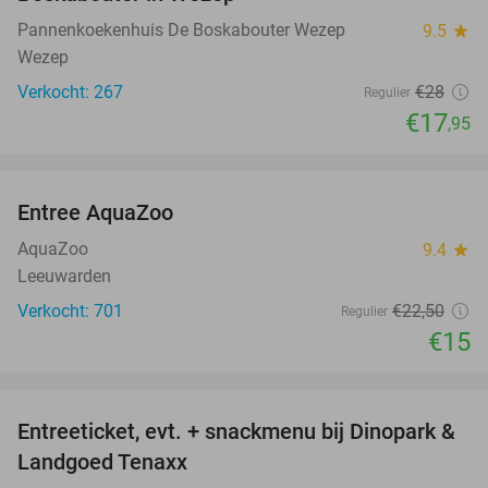
Pannenkoekenhuis De Boskabouter Wezep
9.5
star
Wezep
Verkocht: 267
€28
Regulier
€17
,95
favorite_border
Entree AquaZoo
33%
AquaZoo
9.4
star
Leeuwarden
Verkocht: 701
€22
,50
Regulier
€15
favorite_border
Entreeticket, evt. + snackmenu bij Dinopark &
22%
Landgoed Tenaxx