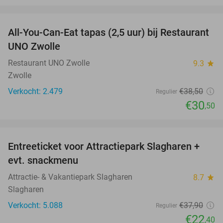
favorite_border
All-You-Can-Eat tapas (2,5 uur) bij Restaurant
21%
UNO Zwolle
Restaurant UNO Zwolle
9.3
star
Zwolle
Verkocht: 2.479
€38
,50
Regulier
€30
,50
favorite_border
Entreeticket voor Attractiepark Slagharen +
41%
evt. snackmenu
Attractie- & Vakantiepark Slagharen
8.7
star
Slagharen
Verkocht: 5.088
€37
,90
Regulier
€22
,40