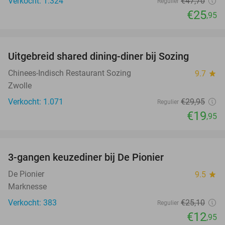
Verkocht: 1.324
€47
,70
Regulier
€25
,95
favorite_border
Uitgebreid shared dining-diner bij Sozing
33%
Chinees-Indisch Restaurant Sozing
9.7
star
Zwolle
Verkocht: 1.071
€29
,95
Regulier
€19
,95
favorite_border
3-gangen keuzediner bij De Pionier
48%
De Pionier
9.5
star
Marknesse
Verkocht: 383
€25
,10
Regulier
€12
,95