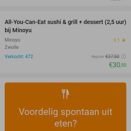
favorite_border
All-You-Can-Eat sushi & grill + dessert (2,5 uur)
19%
bij Minoyu
Minoyu
9.1
star
Zwolle
Verkocht: 472
€37
,50
Regulier
€30
,50
Voordelig spontaan uit
eten?