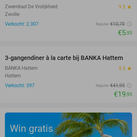
Zwembad De Vrolijkheid
9.5
star
Zwolle
Verkocht: 2.307
€10
,70
Regulier
€5
,95
favorite_border
3-gangendiner à la carte bij BANKA Hattem
52%
BANKA Hattem
9.3
star
Hattem
Verkocht: 397
€41
,95
Regulier
€19
,95
Win gratis