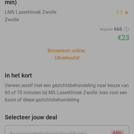
min)
LMS Laserkliniek Zwolle
9.2
star
Zwolle
€65
Regulier
€23
Binnenkort online::
Uitverkocht!
In het kort
Verwen jezelf met een gezichtsbehandeling naar keuze van
60 of 70 minuten bij MS Laserkliniek Zwolle: kies voor een
basis of diepe gezichtsbehandeling
Selecteer jouw deal
Basis gezichtsbehandeling (60 min)
65%