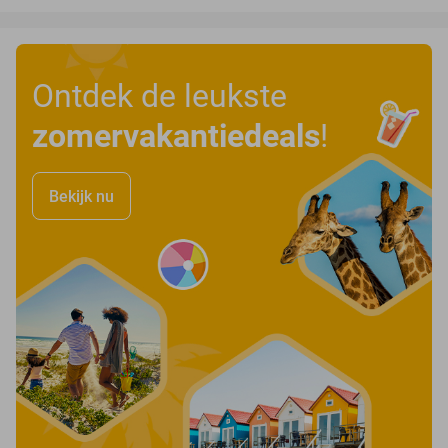
Ontdek de leukste
zomervakantiedeals
!
Bekijk nu