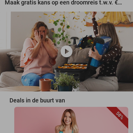
Maak gratis kans op een droomreis t.w.v. €3.000!
play_circle
Deals in de buurt van
58%