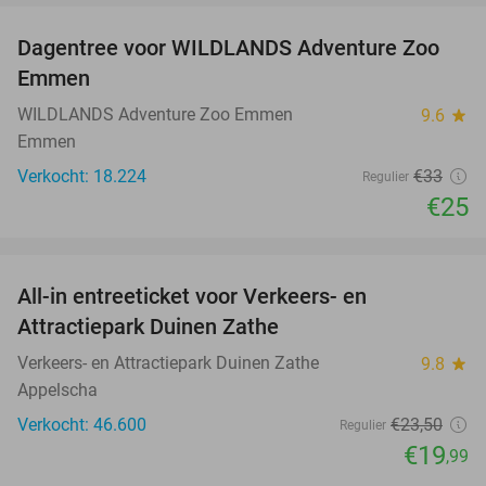
Dagentree voor WILDLANDS Adventure Zoo
24%
Emmen
WILDLANDS Adventure Zoo Emmen
9.6
star
Emmen
Verkocht: 18.224
€33
Regulier
€25
favorite_border
All-in entreeticket voor Verkeers- en
15%
Attractiepark Duinen Zathe
Verkeers- en Attractiepark Duinen Zathe
9.8
star
Appelscha
Verkocht: 46.600
€23
,50
Regulier
€19
,99