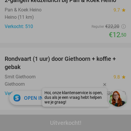
2-gangen keuzelunch bij Pan & Koek Heino
44%
Pan & Koek Heino
9.7
star
Heino (11 km)
Verkocht: 510
€22
,20
Regulier
€12
,50
favorite_border
Rondvaart (1 uur) door Giethoorn + koffie +
46%
gebak
Smit Giethoorn
9.8
star
Giethoorn
Verkocht: 1.996
€20
,15
Regulier
close
OPEN IN APP
€10
,95
favorite_border
Uitverkocht!
Live cooking-diner (2,5 uur) bij de Combuijs
20%