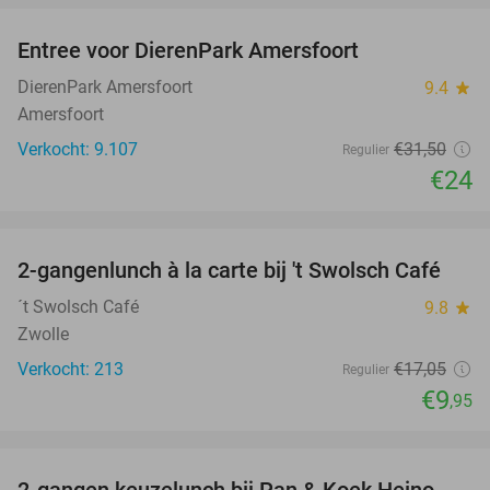
Entree voor DierenPark Amersfoort
24%
DierenPark Amersfoort
9.4
star
Amersfoort
Verkocht: 9.107
€31
,50
Regulier
€24
favorite_border
2-gangenlunch à la carte bij 't Swolsch Café
42%
´t Swolsch Café
9.8
star
Zwolle
Verkocht: 213
€17
,05
Regulier
€9
,95
favorite_border