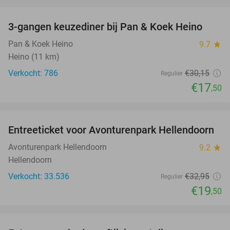
favorite_border
3-gangen keuzediner bij Pan & Koek Heino
42%
Pan & Koek Heino
9.7
star
Heino (11 km)
Verkocht: 786
€30
,15
Regulier
€17
,50
favorite_border
Entreeticket voor Avonturenpark Hellendoorn
41%
Avonturenpark Hellendoorn
9.2
star
Hellendoorn
Verkocht: 33.536
€32
,95
Regulier
€19
,50
favorite_border