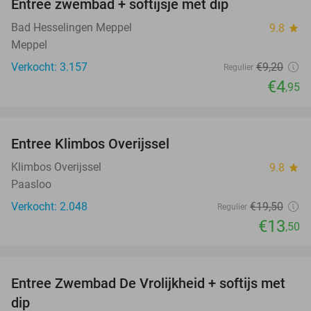
Entree zwembad + softijsje met dip
46%
Bad Hesselingen Meppel
9.8
star
Meppel
Verkocht: 3.157
€9
,20
Regulier
€4
,95
favorite_border
Entree Klimbos Overijssel
31%
Klimbos Overijssel
9.8
star
Paasloo
Verkocht: 2.048
€19
,50
Regulier
€13
,50
favorite_border
Entree Zwembad De Vrolijkheid + softijs met
44%
dip