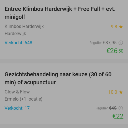
Entree Klimbos Harderwijk + Free Fall + evt.
30%
minigolf
Klimbos Harderwijk
9.8
star
Harderwijk
Verkocht: 648
€37
,95
Regulier
€26
,50
favorite_border
Gezichtsbehandeling naar keuze (30 of 60
55%
NEW
min) of acupunctuur
TODAY
Glow & Flow
10.0
star
Ermelo (+1 locatie)
Verkocht: 17
€49
Regulier
€22