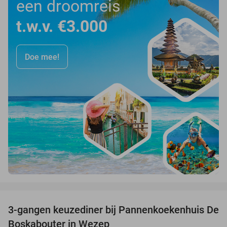
een droomreis
t.w.v. €3.000
Doe mee!
favorite_border
3-gangen keuzediner bij Pannenkoekenhuis De
36%
Boskabouter in Wezep