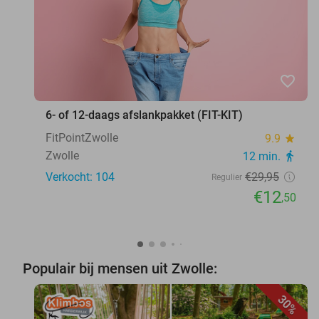
favorite_border
6- of 12-daags afslankpakket (FIT-KIT)
FitPointZwolle
9.9
star
Zwolle
12 min.
directions_walk
Verkocht: 104
€29
,95
Regulier
€12
,50
Populair bij mensen uit Zwolle:
30%