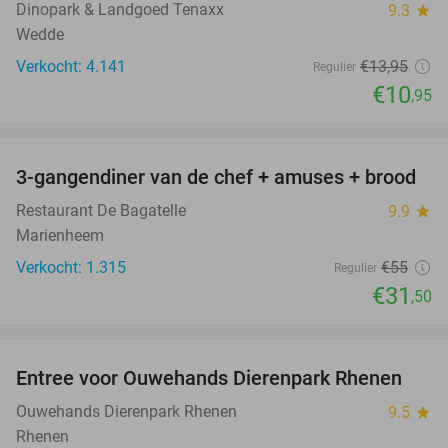
Dinopark & Landgoed Tenaxx
9.3
star
Wedde
Verkocht: 4.141
€13
,95
Regulier
€10
,95
favorite_border
3-gangendiner van de chef + amuses + brood
43%
Restaurant De Bagatelle
9.9
star
Marienheem
Verkocht: 1.315
€55
Regulier
€31
,50
favorite_border
Entree voor Ouwehands Dierenpark Rhenen
19%
Ouwehands Dierenpark Rhenen
9.5
star
Rhenen