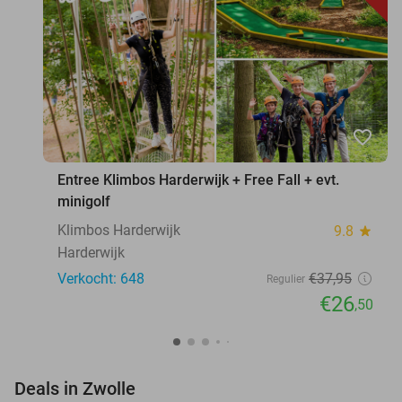
favorite_border
Entree Klimbos Harderwijk + Free Fall + evt.
minigolf
Klimbos Harderwijk
9.8
star
Harderwijk
Verkocht: 648
€37
,95
Regulier
€26
,50
favorite_border
Deals in Zwolle