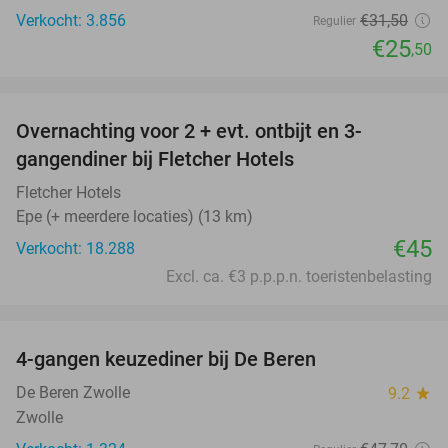
Verkocht: 3.856
€31
,50
Regulier
€25
,50
favorite_border
Overnachting voor 2 + evt. ontbijt en 3-
gangendiner bij Fletcher Hotels
Fletcher Hotels
Epe (+ meerdere locaties) (13 km)
€45
Verkocht: 18.288
Excl. ca. €3 p.p.p.n. toeristenbelasting
favorite_border
4-gangen keuzediner bij De Beren
46%
De Beren Zwolle
9.2
star
Zwolle