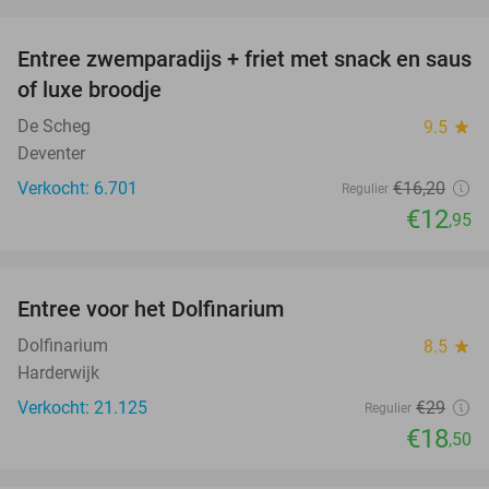
favorite_border
Entree zwemparadijs + friet met snack en saus
20%
of luxe broodje
De Scheg
9.5
star
Deventer
Verkocht: 6.701
€16
,20
Regulier
€12
,95
favorite_border
Entree voor het Dolfinarium
36%
Dolfinarium
8.5
star
Harderwijk
Verkocht: 21.125
€29
Regulier
€18
,50
favorite_border