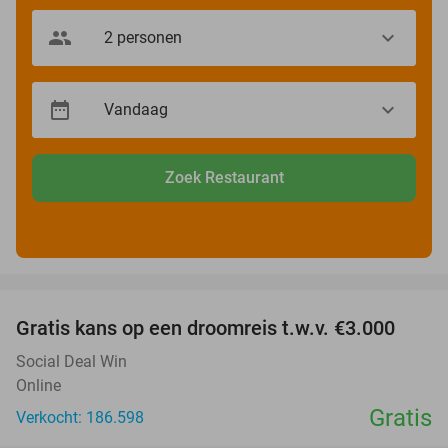
Zoek Restaurant
favorite_border
Gratis kans op een droomreis t.w.v. €3.000
Social Deal Win
Online
Gratis
Verkocht: 186.598