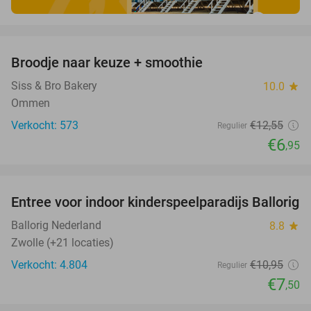
favorite_border
Broodje naar keuze + smoothie
45%
Siss & Bro Bakery
10.0
star
Ommen
Verkocht: 573
€12
,55
Regulier
€6
,95
favorite_border
Entree voor indoor kinderspeelparadijs Ballorig
32%
Ballorig Nederland
8.8
star
Zwolle (+21 locaties)
Verkocht: 4.804
€10
,95
Regulier
€7
,50
favorite_border