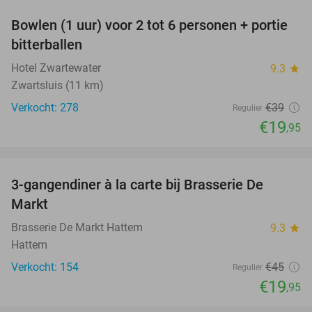
Bowlen (1 uur) voor 2 tot 6 personen + portie
49%
bitterballen
Hotel Zwartewater
9.3
star
Zwartsluis (11 km)
Verkocht: 278
€39
Regulier
€19
,95
favorite_border
3-gangendiner à la carte bij Brasserie De
56%
Markt
Brasserie De Markt Hattem
9.3
star
Hattem
Verkocht: 154
€45
Regulier
€19
,95
favorite_border