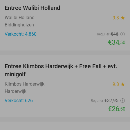
Entree Walibi Holland
25%
Walibi Holland
9.3
star
Biddinghuizen
Verkocht: 4.860
€46
Regulier
€34
,50
favorite_border
Entree Klimbos Harderwijk + Free Fall + evt.
30%
minigolf
Klimbos Harderwijk
9.8
star
Harderwijk
Verkocht: 626
€37
,95
Regulier
€26
,50
favorite_border