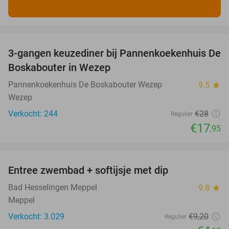
favorite_border
3-gangen keuzediner bij Pannenkoekenhuis De
36%
Boskabouter in Wezep
Pannenkoekenhuis De Boskabouter Wezep
9.5
star
Wezep
Verkocht: 244
€28
Regulier
€17
,95
favorite_border
Entree zwembad + softijsje met dip
46%
Bad Hesselingen Meppel
9.8
star
Meppel
Verkocht: 3.029
€9
,20
Regulier