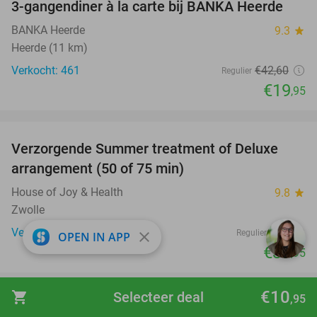
3-gangendiner à la carte bij BANKA Heerde
53%
BANKA Heerde
9.3
star
Heerde (11 km)
Verkocht: 461
€42
,60
Regulier
€19
,95
favorite_border
Verzorgende Summer treatment of Deluxe
47%
arrangement (50 of 75 min)
House of Joy & Health
9.8
star
Zwolle
Verkocht: 177
€75
Regulier
close
OPEN IN APP
€39
,95
favorite_border
€10
shopping_cart
Selecteer deal
,95
Rondvaart (1 uur) door Giethoorn + koffie +
46%