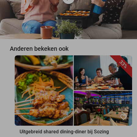
Anderen bekeken ook
33%
favorite_border
Uitgebreid shared dining-diner bij Sozing