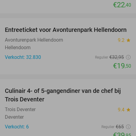
€22
,40
favorite_border
Entreeticket voor Avonturenpark Hellendoorn
41%
Avonturenpark Hellendoorn
9.2
star
Hellendoorn
Verkocht: 32.830
€32
,95
Regulier
€19
,50
favorite_border
Culinair 4- of 5-gangendiner van de chef bij
39%
NEW
Trois Deventer
TODAY
Trois Deventer
9.4
star
Deventer
Verkocht: 6
€65
Regulier
€39
,95