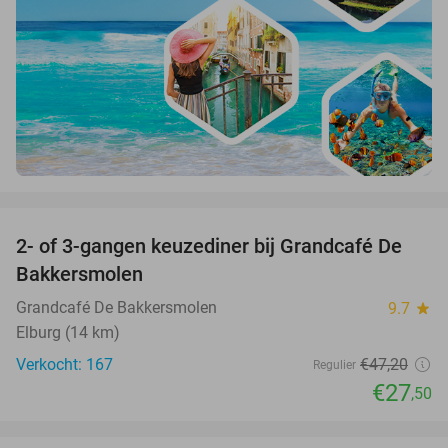
favorite_border
2- of 3-gangen keuzediner bij Grandcafé De
42%
Bakkersmolen
Grandcafé De Bakkersmolen
9.7
star
Elburg (14 km)
Verkocht: 167
€47
,20
Regulier
€27
,50
favorite_border