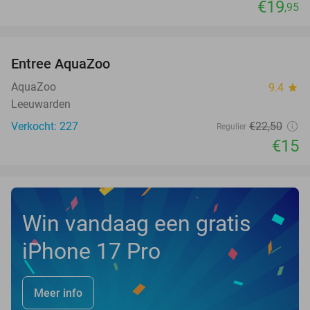
€19
,95
favorite_border
Entree AquaZoo
33%
NEW
TODAY
AquaZoo
9.4
star
Leeuwarden
Verkocht: 227
€22
,50
Regulier
€15
Win vandaag een gratis
iPhone 17 Pro
Meer info