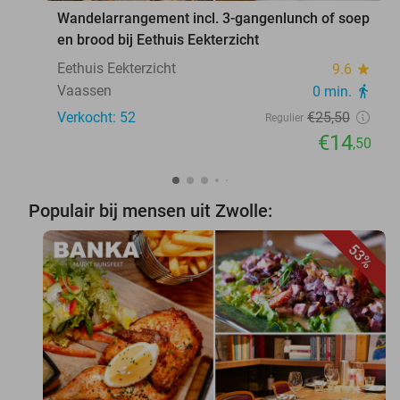
Wandelarrangement incl. 3-gangenlunch of soep
en brood bij Eethuis Eekterzicht
Eethuis Eekterzicht
9.6
star
Vaassen
0 min.
directions_walk
Verkocht: 52
€25
,50
Regulier
€14
,50
Populair bij mensen uit Zwolle:
53%