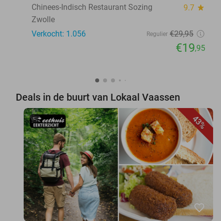
Chinees-Indisch Restaurant Sozing
9.7
star
Zwolle
Verkocht: 1.056
€29
,95
Regulier
€19
,95
Deals in de buurt van Lokaal Vaassen
43%
favorite_border