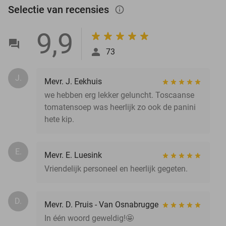
Selectie van recensies
info_outlined
9,9
73
J.
Mevr. J. Eekhuis
we hebben erg lekker geluncht. Toscaanse
tomatensoep was heerlijk zo ook de panini
hete kip.
E.
Mevr. E. Luesink
Vriendelijk personeel en heerlijk gegeten.
D.
Mevr. D. Pruis - Van Osnabrugge
In één woord geweldig!🤩