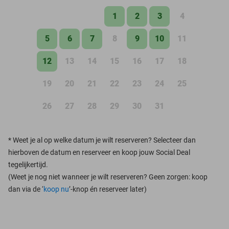
1
2
3
4
5
6
7
8
9
10
11
12
13
14
15
16
17
18
19
20
21
22
23
24
25
26
27
28
29
30
31
*
Weet je al op welke datum je wilt reserveren? Selecteer dan
hierboven de datum en reserveer en koop jouw Social Deal
tegelijkertijd.
(Weet je nog niet wanneer je wilt reserveren? Geen zorgen: koop
dan via de ‘
koop nu
’-knop én reserveer later)