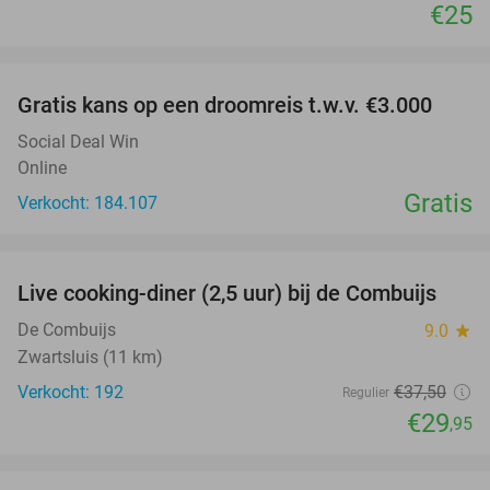
€25
favorite_border
Gratis kans op een droomreis t.w.v. €3.000
Social Deal Win
Online
Gratis
Verkocht: 184.107
favorite_border
Live cooking-diner (2,5 uur) bij de Combuijs
20%
De Combuijs
9.0
star
Zwartsluis (11 km)
Verkocht: 192
€37
,50
Regulier
€29
,95
favorite_border