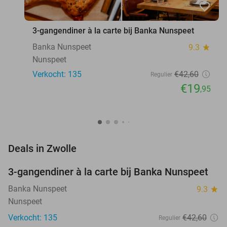
favorite_border
3-gangendiner à la carte bij Banka Nunspeet
Banka Nunspeet
9.3
star
Nunspeet
Verkocht: 135
€42
,60
Regulier
€19
,95
favorite_border
Deals in Zwolle
3-gangendiner à la carte bij Banka Nunspeet
53%
Banka Nunspeet
9.3
star
Nunspeet
Verkocht: 135
€42
,60
Regulier