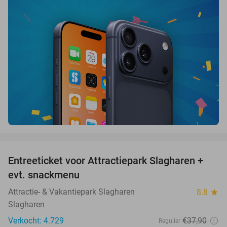
favorite_border
Entreeticket voor Attractiepark Slagharen +
41%
evt. snackmenu
Attractie- & Vakantiepark Slagharen
8.8
star
Slagharen
Verkocht: 4.729
€37
,90
Regulier