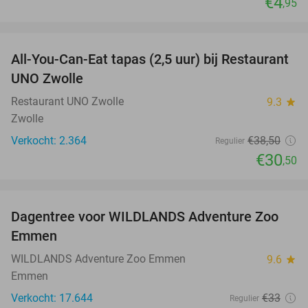
€4
,95
favorite_border
All-You-Can-Eat tapas (2,5 uur) bij Restaurant
21%
UNO Zwolle
Restaurant UNO Zwolle
9.3
star
Zwolle
Verkocht: 2.364
€38
,50
Regulier
€30
,50
favorite_border
Dagentree voor WILDLANDS Adventure Zoo
24%
Emmen
WILDLANDS Adventure Zoo Emmen
9.6
star
Emmen
Verkocht: 17.644
€33
Regulier