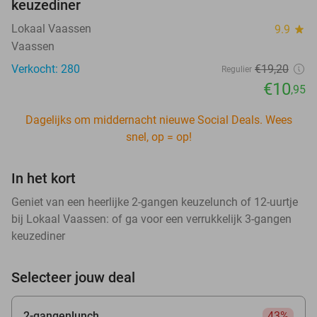
keuzediner
Lokaal Vaassen
9.9
star
Vaassen
Verkocht: 280
€19
,20
Regulier
€10
,95
Dagelijks om middernacht nieuwe Social Deals. Wees
snel, op = op!
In het kort
Geniet van een heerlijke 2-gangen keuzelunch of 12-uurtje
bij Lokaal Vaassen: of ga voor een verrukkelijk 3-gangen
keuzediner
Selecteer jouw deal
2-gangenlunch
43%