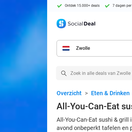
Ontdek 15.000+ deals
7 dagen per
Zwolle
Overzicht
>
Eten & Drinken
All-You-Can-Eat sus
All-You-Can-Eat sushi & grill 
avond onbeperkt tafelen en p