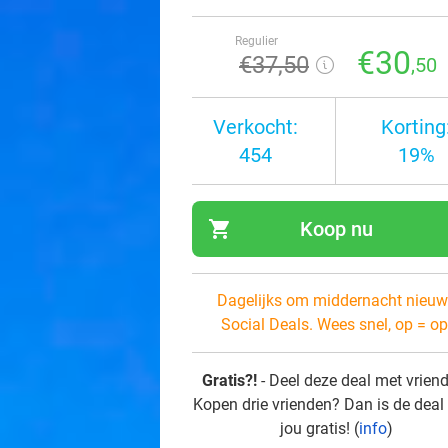
Regulier
€30
€37
,50
,50
Verkocht:
Korting
454
19%
shopping_cart
Koop nu
navi
Dagelijks om middernacht nieuw
Social Deals. Wees snel, op = op
Gratis?!
- Deel deze deal met vrien
Kopen drie vrienden? Dan is de deal
jou gratis! (
info
)