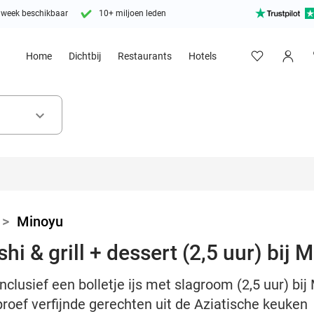
 week beschikbaar
10+ miljoen leden
Home
Dichtbij
Restaurants
Hotels
keyboard_arrow_down
>
Minoyu
hi & grill + dessert (2,5 uur) bij 
inclusief een bolletje ijs met slagroom (2,5 uur) bi
roef verfijnde gerechten uit de Aziatische keuken