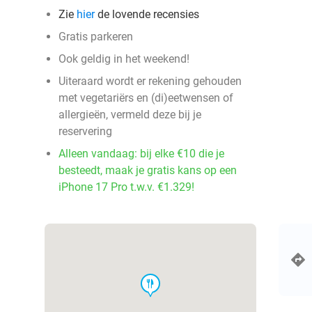
Zie
hier
de lovende recensies
Gratis parkeren
Ook geldig in het weekend!
Uiteraard wordt er rekening gehouden
met vegetariërs en (di)eetwensen of
allergieën, vermeld deze bij je
reservering
Alleen vandaag: bij elke €10 die je
besteedt, maak je gratis kans op een
iPhone 17 Pro t.w.v. €1.329!
food