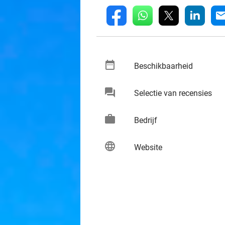
whatsapp
linkedin
fb
mai
date_range
keybo
Beschikbaarheid
chat
keybo
Selectie van recensies
work
keybo
Bedrijf
language
keybo
Website