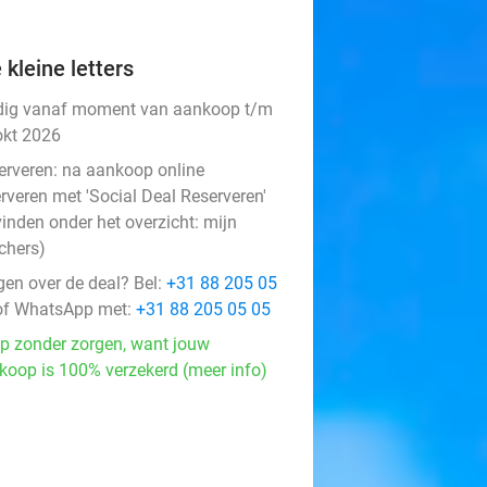
 kleine letters
dig vanaf moment van aankoop t/m
okt 2026
erveren:
na aankoop online
rveren met 'Social Deal Reserveren'
vinden onder het overzicht:
mijn
chers
)
gen over de deal? Bel:
+31 88 205 05
f WhatsApp met:
+31 88 205 05 05
p zonder zorgen, want jouw
koop is 100% verzekerd (meer info)