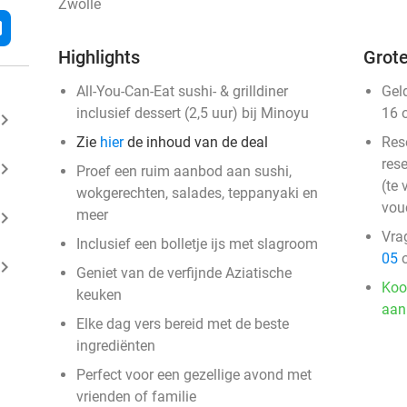
Zwolle
l
Highlights
Grote
All-You-Can-Eat sushi- & grilldiner
Gel
inclusief dessert (2,5 uur) bij Minoyu
16 
ard_arrow_right
Zie
hier
de inhoud van de deal
Res
rese
ard_arrow_right
Proef een ruim aanbod aan sushi,
(te 
wokgerechten, salades, teppanyaki en
vou
meer
ard_arrow_right
Vra
Inclusief een bolletje ijs met slagroom
05
o
ard_arrow_right
Geniet van de verfijnde Aziatische
Koo
keuken
aan
Elke dag vers bereid met de beste
ingrediënten
Perfect voor een gezellige avond met
vrienden of familie