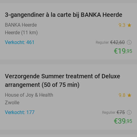
3-gangendiner à la carte bij BANKA Heerde
53%
BANKA Heerde
9.3
star
Heerde (11 km)
Verkocht: 461
€42
,60
Regulier
€19
,95
favorite_border
Verzorgende Summer treatment of Deluxe
47%
arrangement (50 of 75 min)
House of Joy & Health
9.8
star
Zwolle
Verkocht: 177
€75
Regulier
€39
,95
favorite_border