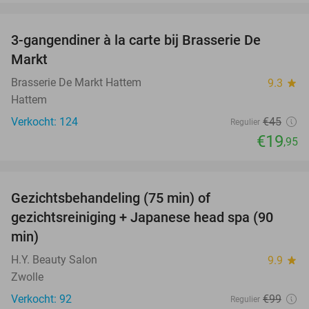
favorite_border
3-gangendiner à la carte bij Brasserie De
56%
Markt
Brasserie De Markt Hattem
9.3
star
Hattem
Verkocht: 124
€45
Regulier
€19
,95
favorite_border
Gezichtsbehandeling (75 min) of
51%
gezichtsreiniging + Japanese head spa (90
min)
H.Y. Beauty Salon
9.9
star
Zwolle
Verkocht: 92
€99
Regulier