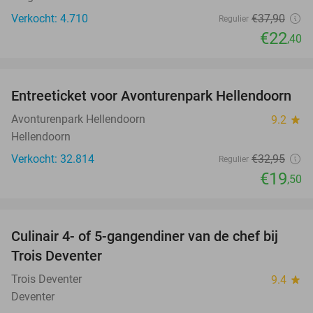
Verkocht: 4.710
€37
,90
Regulier
€22
,40
favorite_border
Entreeticket voor Avonturenpark Hellendoorn
41%
Avonturenpark Hellendoorn
9.2
star
Hellendoorn
Verkocht: 32.814
€32
,95
Regulier
€19
,50
favorite_border
Culinair 4- of 5-gangendiner van de chef bij
39%
NEW
Trois Deventer
TODAY
Trois Deventer
9.4
star
Deventer