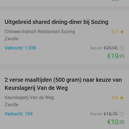
favorite_border
Uitgebreid shared dining-diner bij Sozing
33%
Chinees-Indisch Restaurant Sozing
9.7
star
Zwolle
Verkocht: 1.056
€29
,95
Regulier
€19
,95
favorite_border
2 verse maaltijden (500 gram) naar keuze van
44%
Keurslagerij Van de Weg
Keurslagerij Van de Weg
9.6
star
Zwolle
Verkocht: 749
€18
,75
Regulier
€10
,50