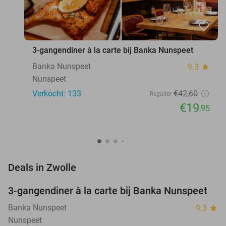
favorite_border
3-gangendiner à la carte bij Banka Nunspeet
Banka Nunspeet
9.3
star
Nunspeet
Verkocht: 133
€42
,60
Regulier
€19
,95
favorite_border
Deals in Zwolle
3-gangendiner à la carte bij Banka Nunspeet
53%
Banka Nunspeet
9.3
star
Nunspeet