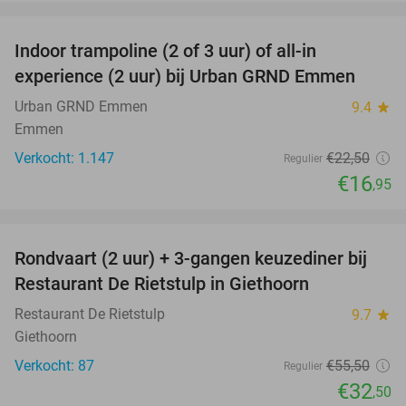
favorite_border
Indoor trampoline (2 of 3 uur) of all-in
25%
experience (2 uur) bij Urban GRND Emmen
Urban GRND Emmen
9.4
star
Emmen
Verkocht: 1.147
€22
,50
Regulier
€16
,95
favorite_border
Rondvaart (2 uur) + 3-gangen keuzediner bij
41%
Restaurant De Rietstulp in Giethoorn
Restaurant De Rietstulp
9.7
star
Giethoorn
Verkocht: 87
€55
,50
Regulier
€32
,50