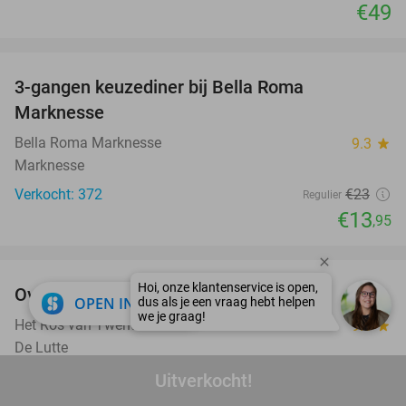
€49
favorite_border
3-gangen keuzediner bij Bella Roma
39%
Marknesse
Bella Roma Marknesse
9.3
star
Marknesse
Verkocht: 372
€23
Regulier
€13
,95
favorite_border
Overnachting voor 2 + ontbijt in Twente
47%
close
OPEN IN APP
Het Ros van Twente
9.8
star
De Lutte
Verkocht: 533
€160
Uitverkocht!
Regulier
€85