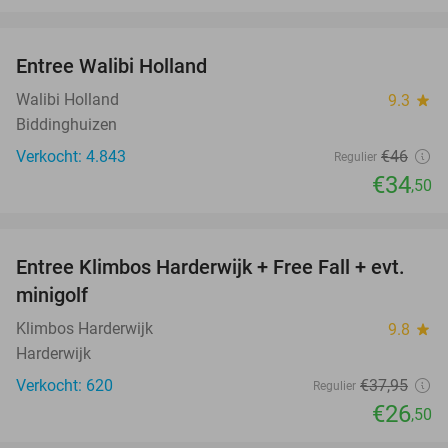
favorite_border
Entree Walibi Holland
25%
Walibi Holland
9.3
star
Biddinghuizen
Verkocht: 4.843
€46
Regulier
€34
,50
favorite_border
Entree Klimbos Harderwijk + Free Fall + evt.
30%
minigolf
Klimbos Harderwijk
9.8
star
Harderwijk
Verkocht: 620
€37
,95
Regulier
€26
,50
favorite_border