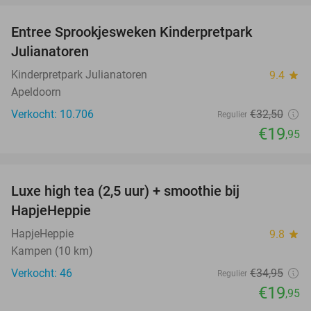
Entree Sprookjesweken Kinderpretpark
39%
Julianatoren
Kinderpretpark Julianatoren
9.4
star
Apeldoorn
Verkocht: 10.706
€32
,50
Regulier
€19
,95
favorite_border
Luxe high tea (2,5 uur) + smoothie bij
43%
HapjeHeppie
HapjeHeppie
9.8
star
Kampen (10 km)
Verkocht: 46
€34
,95
Regulier
€19
,95