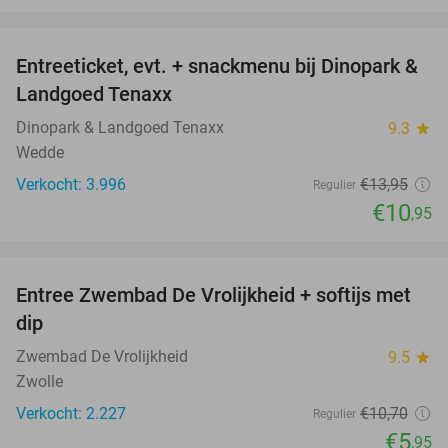
favorite_border
Entreeticket, evt. + snackmenu bij Dinopark &
22%
Landgoed Tenaxx
Dinopark & Landgoed Tenaxx
9.3
star
Wedde
Verkocht: 3.996
€13
,95
Regulier
€10
,95
favorite_border
Entree Zwembad De Vrolijkheid + softijs met
44%
dip
Zwembad De Vrolijkheid
9.5
star
Zwolle
Verkocht: 2.227
€10
,70
Regulier
€5
,95