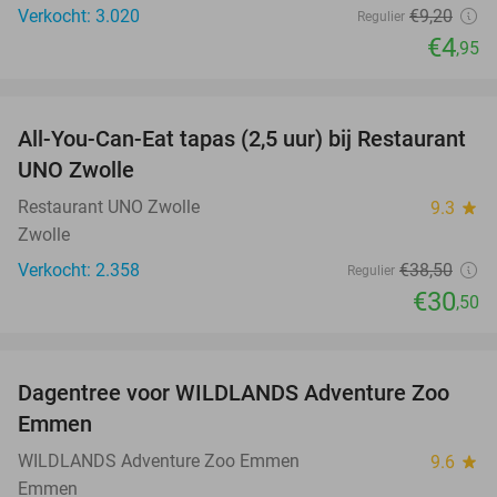
Verkocht: 3.020
€9
,20
Regulier
€4
,95
favorite_border
All-You-Can-Eat tapas (2,5 uur) bij Restaurant
21%
UNO Zwolle
Restaurant UNO Zwolle
9.3
star
Zwolle
Verkocht: 2.358
€38
,50
Regulier
€30
,50
favorite_border
Dagentree voor WILDLANDS Adventure Zoo
24%
Emmen
WILDLANDS Adventure Zoo Emmen
9.6
star
Emmen