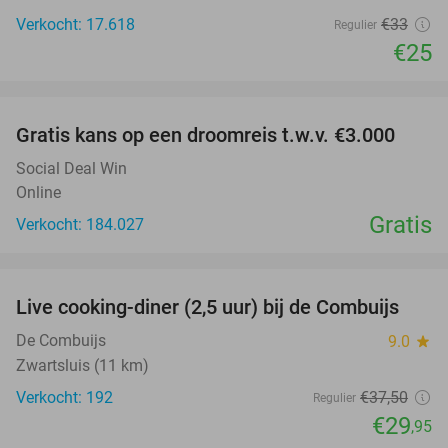
Verkocht: 17.618
€33
Regulier
€25
favorite_border
Gratis kans op een droomreis t.w.v. €3.000
Social Deal Win
Online
Gratis
Verkocht: 184.027
favorite_border
Live cooking-diner (2,5 uur) bij de Combuijs
20%
De Combuijs
9.0
star
Zwartsluis (11 km)
Verkocht: 192
€37
,50
Regulier
€29
,95