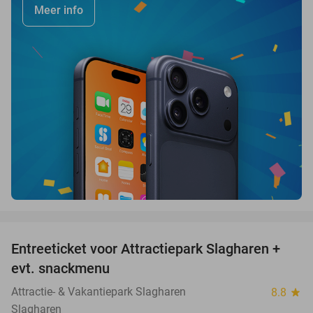
Meer info
favorite_border
Entreeticket voor Attractiepark Slagharen +
41%
evt. snackmenu
Attractie- & Vakantiepark Slagharen
8.8
star
Slagharen