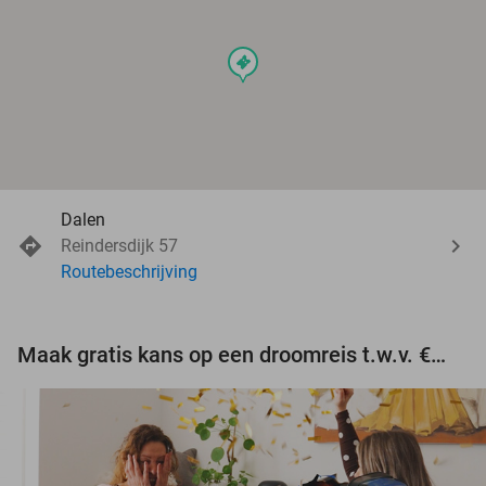
events
Dalen
Reindersdijk 57
Routebeschrijving
Maak gratis kans op een droomreis t.w.v. €3.000!