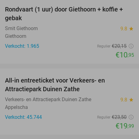
Rondvaart (1 uur) door Giethoorn + koffie +
46%
gebak
Smit Giethoorn
9.8
star
Giethoorn
Verkocht: 1.965
€20
,15
Regulier
€10
,95
favorite_border
All-in entreeticket voor Verkeers- en
15%
Attractiepark Duinen Zathe
Verkeers- en Attractiepark Duinen Zathe
9.8
star
Appelscha
Verkocht: 45.744
€23
,50
Regulier
€19
,99
favorite_border