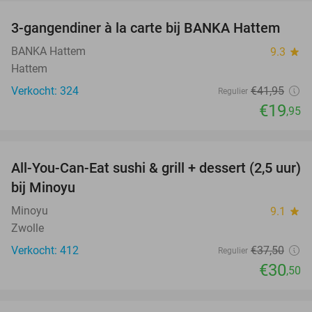
3-gangendiner à la carte bij BANKA Hattem
52%
BANKA Hattem
9.3
star
Hattem
Verkocht: 324
€41
,95
Regulier
€19
,95
favorite_border
All-You-Can-Eat sushi & grill + dessert (2,5 uur)
19%
bij Minoyu
Minoyu
9.1
star
Zwolle
Verkocht: 412
€37
,50
Regulier
€30
,50