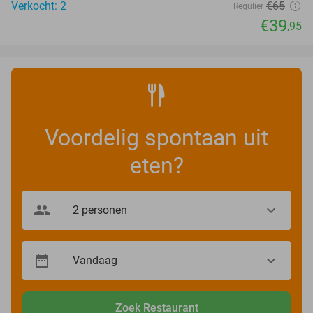
Verkocht: 2
€65
Regulier
€39
,95
Voordelig spontaan uit
eten?
Zoek Restaurant