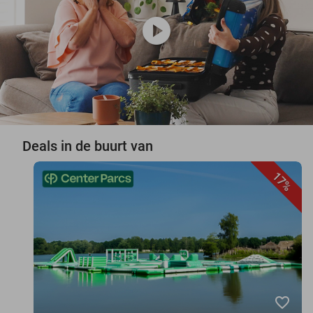
play_circle
Deals in de buurt van
17%
favorite_border