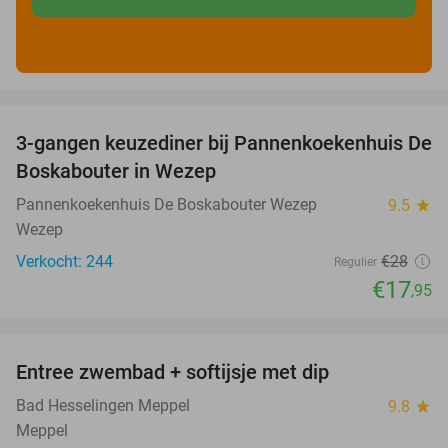
favorite_border
3-gangen keuzediner bij Pannenkoekenhuis De
36%
Boskabouter in Wezep
Pannenkoekenhuis De Boskabouter Wezep
9.5
star
Wezep
Verkocht: 244
€28
Regulier
€17
,95
favorite_border
Entree zwembad + softijsje met dip
46%
Bad Hesselingen Meppel
9.8
star
Meppel