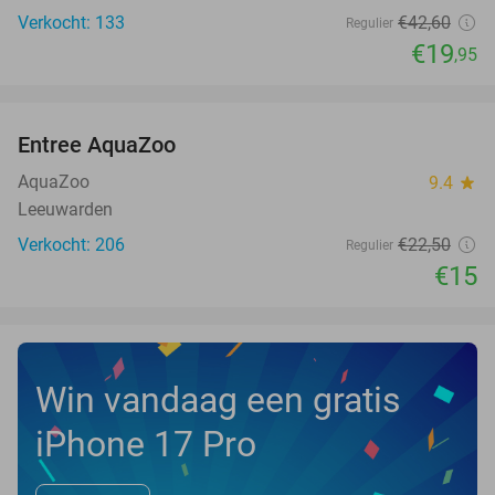
Verkocht: 133
€42
,60
Regulier
€19
,95
favorite_border
Entree AquaZoo
33%
NEW
TODAY
AquaZoo
9.4
star
Leeuwarden
Verkocht: 206
€22
,50
Regulier
€15
Win vandaag een gratis
iPhone 17 Pro