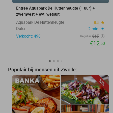
Entree Aquapark De Huttenheugte (1 uur) +
zwemvest + evt. wetsuit
Aquapark De Huttenheugte
8.5
star
Dalen
2 min.
directions_walk
Verkocht: 498
€15
Regulier
€12
,50
Populair bij mensen uit Zwolle:
53%