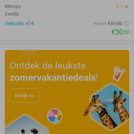
Minoyu
9.1
star
Zwolle
Verkocht: 414
€37
,50
Regulier
€30
,50
Ontdek de leukste
zomervakantiedeals
!
Bekijk nu