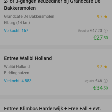
2- of 3-gangen keuzediner bij Grandcafé De
42%
Bakkersmolen
Grandcafé De Bakkersmolen
9.7
star
Elburg (14 km)
Verkocht: 167
€47
,20
Regulier
€27
,50
favorite_border
Entree Walibi Holland
25%
Walibi Holland
9.3
star
Biddinghuizen
Verkocht: 4.883
€46
Regulier
€34
,50
favorite_border
Entree Klimbos Harderwijk + Free Fall + evt.
30%