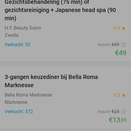
Gezichtsbehandeling (75 min) of
51%
gezichtsreiniging + Japanese head spa (90
min)
H.Y. Beauty Salon
9.9
star
Zwolle
Verkocht: 92
€99
Regulier
€49
favorite_border
3-gangen keuzediner bij Bella Roma
39%
Marknesse
Bella Roma Marknesse
9.3
star
Marknesse
Verkocht: 372
€23
Regulier
€13
,95
favorite_border