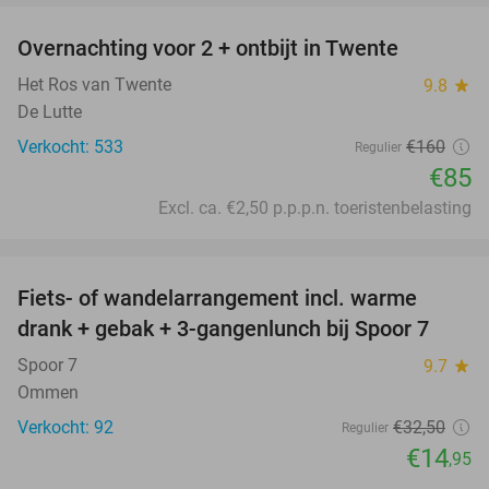
Overnachting voor 2 + ontbijt in Twente
47%
Het Ros van Twente
9.8
star
De Lutte
Verkocht: 533
€160
Regulier
€85
Excl. ca. €2,50 p.p.p.n. toeristenbelasting
favorite_border
Fiets- of wandelarrangement incl. warme
54%
drank + gebak + 3-gangenlunch bij Spoor 7
Spoor 7
9.7
star
Ommen
Verkocht: 92
€32
,50
Regulier
€14
,95