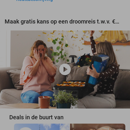
Maak gratis kans op een droomreis t.w.v. €3.000!
play_circle
Deals in de buurt van