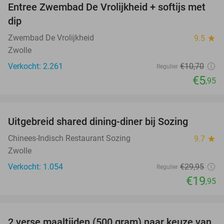
Entree Zwembad De Vrolijkheid + softijs met
44%
dip
Zwembad De Vrolijkheid
9.5
star
Zwolle
Verkocht: 2.261
€10
,70
Regulier
€5
,95
favorite_border
Uitgebreid shared dining-diner bij Sozing
33%
Chinees-Indisch Restaurant Sozing
9.7
star
Zwolle
Verkocht: 1.054
€29
,95
Regulier
€19
,95
favorite_border
2 verse maaltijden (500 gram) naar keuze van