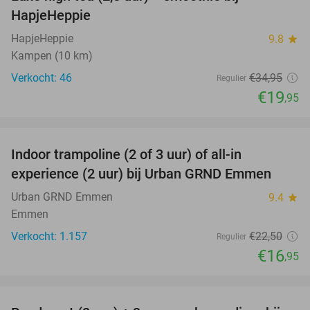
43%
HapjeHeppie
HapjeHeppie
9.8
star
Kampen (10 km)
Verkocht: 46
€34
,95
Regulier
€19
,95
favorite_border
Indoor trampoline (2 of 3 uur) of all-in
25%
experience (2 uur) bij Urban GRND Emmen
Urban GRND Emmen
9.4
star
Emmen
Verkocht: 1.157
€22
,50
Regulier
€16
,95
favorite_border