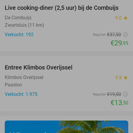
Live cooking-diner (2,5 uur) bij de Combuijs
20%
De Combuijs
9.0
star
Zwartsluis (11 km)
Verkocht: 192
€37
,50
Regulier
€29
,95
favorite_border
Entree Klimbos Overijssel
31%
Klimbos Overijssel
9.8
star
Paasloo
Verkocht: 1.975
€19
,50
Regulier
€13
,50