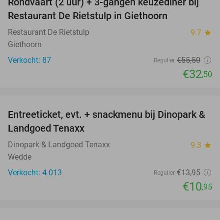
Rondvaart (2 uur) + 3-gangen keuzediner bij
41%
Restaurant De Rietstulp in Giethoorn
Restaurant De Rietstulp
9.7
star
Giethoorn
Verkocht: 87
€55
,50
Regulier
€32
,50
favorite_border
Entreeticket, evt. + snackmenu bij Dinopark &
22%
Landgoed Tenaxx
Dinopark & Landgoed Tenaxx
9.3
star
Wedde
Verkocht: 4.013
€13
,95
Regulier
€10
,95
favorite_border