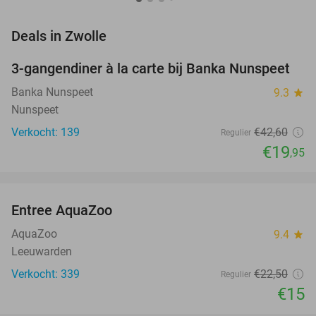
favorite_border
Deals in Zwolle
3-gangendiner à la carte bij Banka Nunspeet
53%
Banka Nunspeet
9.3
star
Nunspeet
Verkocht: 139
€42
,60
Regulier
€19
,95
favorite_border
Entree AquaZoo
33%
NEW
TODAY
AquaZoo
9.4
star
Leeuwarden
Verkocht: 339
€22
,50
Regulier
€15