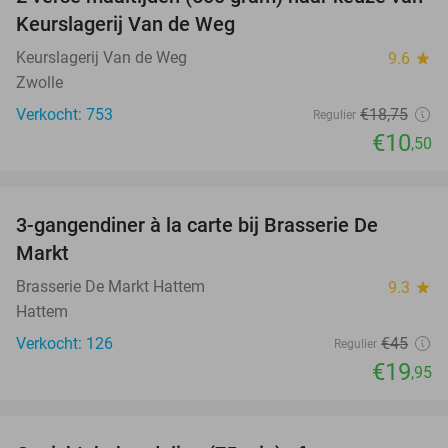
44%
Keurslagerij Van de Weg
Keurslagerij Van de Weg
9.6
star
Zwolle
Verkocht: 753
€18
,75
Regulier
€10
,50
favorite_border
3-gangendiner à la carte bij Brasserie De
56%
Markt
Brasserie De Markt Hattem
9.3
star
Hattem
Verkocht: 126
€45
Regulier
€19
,95
favorite_border