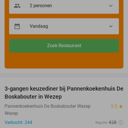
Zoek Restaurant
favorite_border
3-gangen keuzediner bij Pannenkoekenhuis De
36%
Boskabouter in Wezep
Pannenkoekenhuis De Boskabouter Wezep
9.5
star
Wezep
Verkocht: 244
€28
Regulier