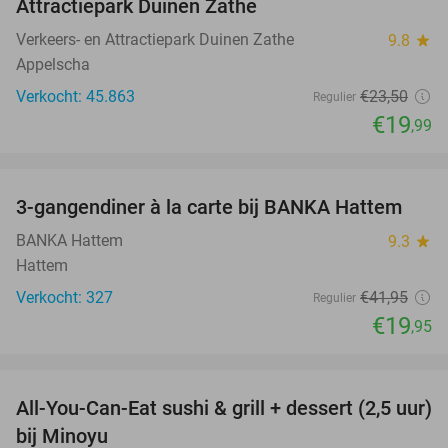
Attractiepark Duinen Zathe
Verkeers- en Attractiepark Duinen Zathe
9.8
star
Appelscha
Verkocht: 45.863
€23
,50
Regulier
€19
,99
favorite_border
3-gangendiner à la carte bij BANKA Hattem
52%
BANKA Hattem
9.3
star
Hattem
Verkocht: 327
€41
,95
Regulier
€19
,95
favorite_border
All-You-Can-Eat sushi & grill + dessert (2,5 uur)
19%
bij Minoyu