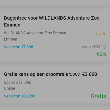
favorite_border
Dagentree voor WILDLANDS Adventure Zoo
24%
Emmen
WILDLANDS Adventure Zoo Emmen
9.6
star
Emmen
Verkocht: 17.698
€33
Regulier
€25
favorite_border
Gratis kans op een droomreis t.w.v. €3.000
Social Deal Win
Online
Gratis
Verkocht: 184.296
favorite_border