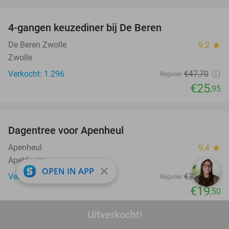
favorite_border
4-gangen keuzediner bij De Beren
46%
De Beren Zwolle
9.2
star
Zwolle
Verkocht: 1.296
€47
,70
Regulier
€25
,95
favorite_border
Dagentree voor Apenheul
36%
Apenheul
9.4
star
Apeldoorn
close
OPEN IN APP
Verkocht: 33.150
€30
,50
Regulier
€19
,50
favorite_border
Uitverkocht!