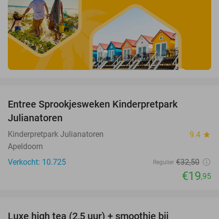
favorite_border
Entree Sprookjesweken Kinderpretpark
39%
Julianatoren
Kinderpretpark Julianatoren
9.4
star
Apeldoorn
Verkocht: 10.725
€32
,50
Regulier
€19
,95
favorite_border
Luxe high tea (2,5 uur) + smoothie bij