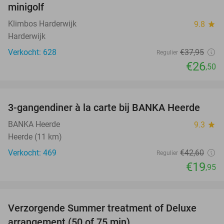
minigolf
Klimbos Harderwijk
9.8
star
Harderwijk
Verkocht: 628
€37
,95
Regulier
€26
,50
favorite_border
3-gangendiner à la carte bij BANKA Heerde
53%
BANKA Heerde
9.3
star
Heerde (11 km)
Verkocht: 469
€42
,60
Regulier
€19
,95
favorite_border
Verzorgende Summer treatment of Deluxe
47%
arrangement (50 of 75 min)