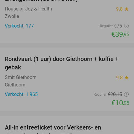
House of Joy & Health
9.8
star
Zwolle
Verkocht: 177
€75
Regulier
€39
,95
favorite_border
Rondvaart (1 uur) door Giethoorn + koffie +
46%
gebak
Smit Giethoorn
9.8
star
Giethoorn
Verkocht: 1.965
€20
,15
Regulier
€10
,95
favorite_border
All-in entreeticket voor Verkeers- en
15%