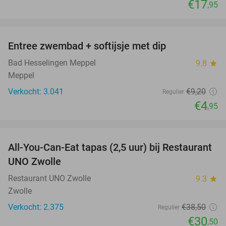
€17
,95
favorite_border
Entree zwembad + softijsje met dip
46%
Bad Hesselingen Meppel
9.8
star
Meppel
Verkocht: 3.041
€9
,20
Regulier
€4
,95
favorite_border
All-You-Can-Eat tapas (2,5 uur) bij Restaurant
21%
UNO Zwolle
Restaurant UNO Zwolle
9.3
star
Zwolle
Verkocht: 2.375
€38
,50
Regulier
€30
,50