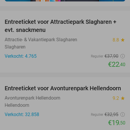
favorite_border
Entreeticket voor Attractiepark Slagharen +
41%
evt. snackmenu
Attractie- & Vakantiepark Slagharen
8.8
star
Slagharen
Verkocht: 4.765
€37
,90
Regulier
€22
,40
favorite_border
Entreeticket voor Avonturenpark Hellendoorn
41%
Avonturenpark Hellendoorn
9.2
star
Hellendoorn
Verkocht: 32.858
€32
,95
Regulier
€19
,50