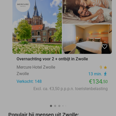
favorite_border
Overnachting voor 2 + ontbijt in Zwolle
Mercure Hotel Zwolle
9
star
Zwolle
13 min.
directions_walk
€134
Verkocht: 148
,50
Excl. ca. €3,50 p.p.p.n. toeristenbelasting
Populair bij mensen uit Zwolle: