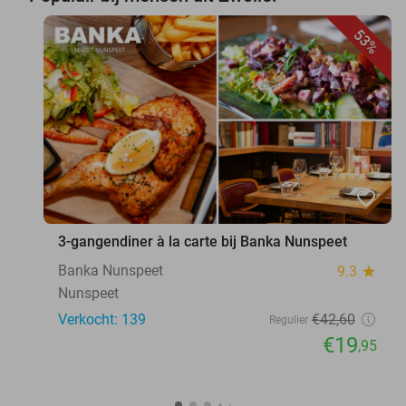
53%
favorite_border
3-gangendiner à la carte bij Banka Nunspeet
Banka Nunspeet
9.3
star
Nunspeet
Verkocht: 139
€42
,60
Regulier
€19
,95