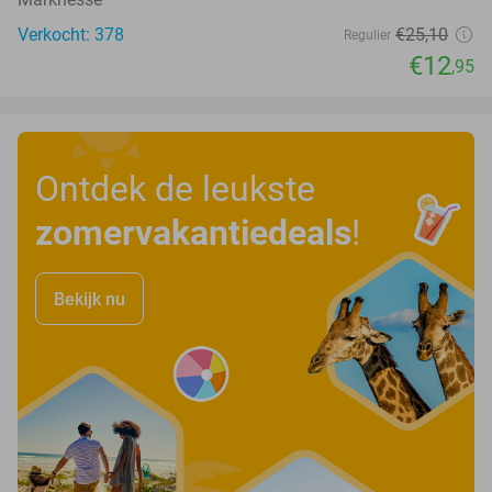
Verkocht: 378
€25
,10
Regulier
€12
,95
Ontdek de leukste
zomervakantiedeals
!
Bekijk nu