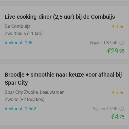
favorite_border
Live cooking-diner (2,5 uur) bij de Combuijs
20%
De Combuijs
9.0
star
Zwartsluis (11 km)
Verkocht: 198
€37
,50
Regulier
€29
,95
favorite_border
Broodje + smoothie naar keuze voor afhaal bij
40%
Spar City
Spar City Zwolle, Leeuwarden
9.6
star
Zwolle (+2 locaties)
Verkocht: 1.562
€7
,95
Regulier
€4
,75
favorite_border