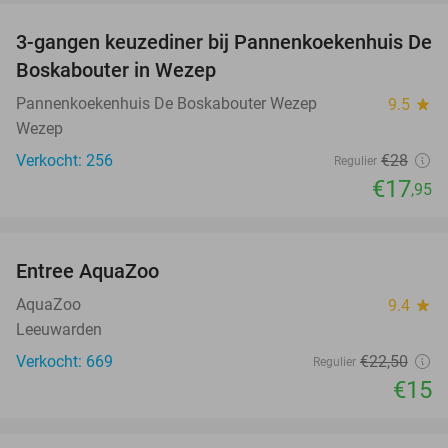
3-gangen keuzediner bij Pannenkoekenhuis De
36%
Boskabouter in Wezep
Pannenkoekenhuis De Boskabouter Wezep
9.5
star
Wezep
Verkocht: 256
€28
Regulier
€17
,95
favorite_border
Entree AquaZoo
33%
AquaZoo
9.4
star
Leeuwarden
Verkocht: 669
€22
,50
Regulier
€15
favorite_border