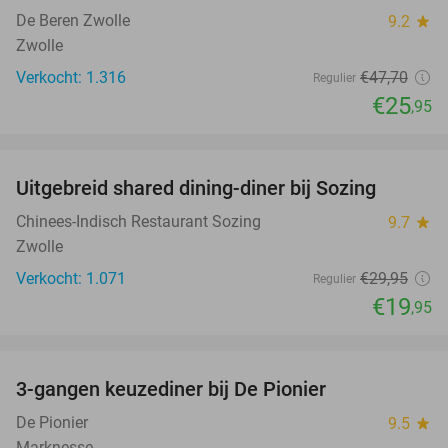
De Beren Zwolle
9.2
star
Zwolle
Verkocht: 1.316
€47
,70
Regulier
€25
,95
favorite_border
Uitgebreid shared dining-diner bij Sozing
33%
Chinees-Indisch Restaurant Sozing
9.7
star
Zwolle
Verkocht: 1.071
€29
,95
Regulier
€19
,95
favorite_border
3-gangen keuzediner bij De Pionier
48%
De Pionier
9.5
star
Marknesse