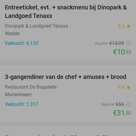
Entreeticket, evt. + snackmenu bij Dinopark &
22%
Landgoed Tenaxx
Dinopark & Landgoed Tenaxx
9.3
star
Wedde
Verkocht: 4.133
€13
,95
Regulier
€10
,95
favorite_border
3-gangendiner van de chef + amuses + brood
43%
Restaurant De Bagatelle
9.9
star
Marienheem
Verkocht: 1.317
€55
Regulier
€31
,50
favorite_border