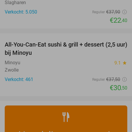
Slagharen
Verkocht: 5.050
€37
,90
Regulier
€22
,40
favorite_border
All-You-Can-Eat sushi & grill + dessert (2,5 uur)
19%
bij Minoyu
Minoyu
9.1
star
Zwolle
Verkocht: 461
€37
,50
Regulier
€30
,50