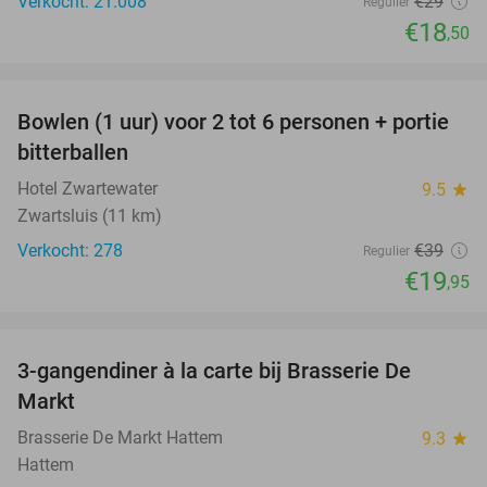
Verkocht: 21.008
€29
Regulier
€18
,50
favorite_border
Bowlen (1 uur) voor 2 tot 6 personen + portie
49%
bitterballen
Hotel Zwartewater
9.5
star
Zwartsluis (11 km)
Verkocht: 278
€39
Regulier
€19
,95
favorite_border
3-gangendiner à la carte bij Brasserie De
56%
Markt
Brasserie De Markt Hattem
9.3
star
Hattem