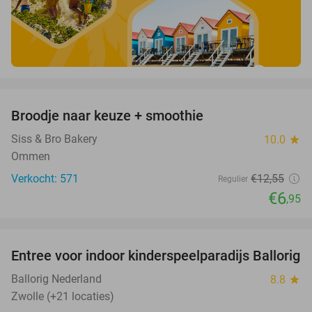
favorite_border
Broodje naar keuze + smoothie
45%
Siss & Bro Bakery
10.0
star
Ommen
Verkocht: 571
€12
,55
Regulier
€6
,95
favorite_border
Entree voor indoor kinderspeelparadijs Ballorig
32%
Ballorig Nederland
8.8
star
Zwolle (+21 locaties)