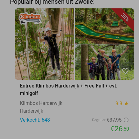
Populair bij mensen uit Zwolle:
30%
favorite_border
Entree Klimbos Harderwijk + Free Fall + evt.
minigolf
Klimbos Harderwijk
9.8
star
Harderwijk
Verkocht: 648
€37
,95
Regulier
€26
,50