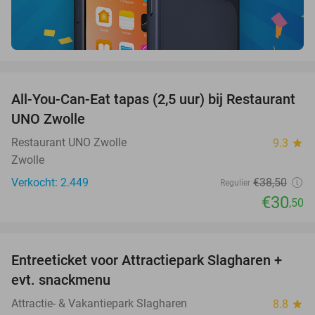
favorite_border
All-You-Can-Eat tapas (2,5 uur) bij Restaurant
21%
UNO Zwolle
Restaurant UNO Zwolle
9.3
star
Zwolle
Verkocht: 2.449
€38
,50
Regulier
€30
,50
favorite_border
Entreeticket voor Attractiepark Slagharen +
41%
evt. snackmenu
Attractie- & Vakantiepark Slagharen
8.8
star