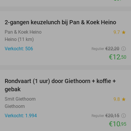
favorite_border
2-gangen keuzelunch bij Pan & Koek Heino
44%
Pan & Koek Heino
9.7
star
Heino (11 km)
Verkocht: 506
€22
,20
Regulier
€12
,50
favorite_border
Rondvaart (1 uur) door Giethoorn + koffie +
46%
gebak
Smit Giethoorn
9.8
star
Giethoorn
Verkocht: 1.994
€20
,15
Regulier
€10
,95