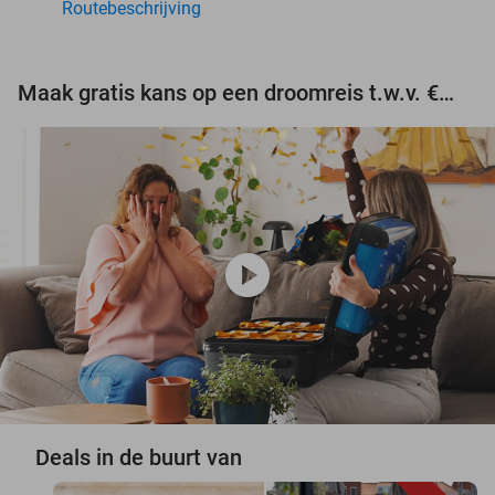
Routebeschrijving
Maak gratis kans op een droomreis t.w.v. €3.000!
play_circle
Deals in de buurt van