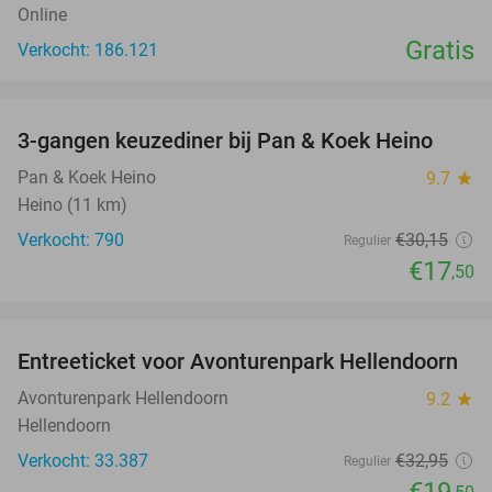
Online
Gratis
Verkocht: 186.121
favorite_border
3-gangen keuzediner bij Pan & Koek Heino
42%
Pan & Koek Heino
9.7
star
Heino (11 km)
Verkocht: 790
€30
,15
Regulier
€17
,50
favorite_border
Entreeticket voor Avonturenpark Hellendoorn
41%
Avonturenpark Hellendoorn
9.2
star
Hellendoorn
Verkocht: 33.387
€32
,95
Regulier