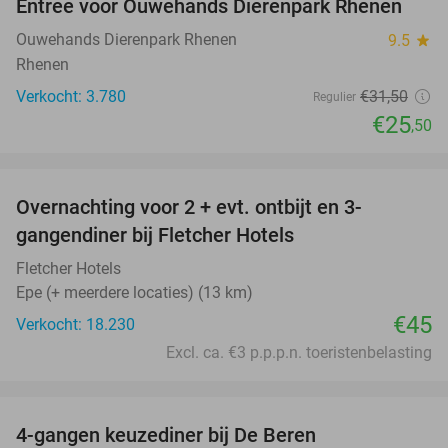
Entree voor Ouwehands Dierenpark Rhenen
19%
Ouwehands Dierenpark Rhenen
9.5
star
Rhenen
Verkocht: 3.780
€31
,50
Regulier
€25
,50
favorite_border
Overnachting voor 2 + evt. ontbijt en 3-
gangendiner bij Fletcher Hotels
Fletcher Hotels
Epe (+ meerdere locaties) (13 km)
€45
Verkocht: 18.230
Excl. ca. €3 p.p.p.n. toeristenbelasting
favorite_border
4-gangen keuzediner bij De Beren
46%