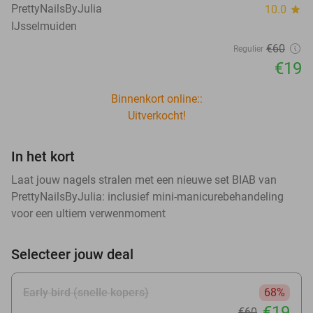
PrettyNailsByJulia
10.0
star
IJsselmuiden
€60
Regulier
€19
Binnenkort online::
Uitverkocht!
In het kort
Laat jouw nagels stralen met een nieuwe set BIAB van
PrettyNailsByJulia: inclusief mini-manicurebehandeling
voor een ultiem verwenmoment
Selecteer jouw deal
Early bird (snelle kopers)
68%
€19
€60