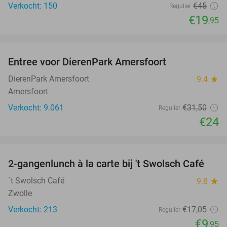
Verkocht: 150
€45
Regulier
€19
,95
favorite_border
Entree voor DierenPark Amersfoort
24%
DierenPark Amersfoort
9.4
star
Amersfoort
Verkocht: 9.061
€31
,50
Regulier
€24
favorite_border
2-gangenlunch à la carte bij 't Swolsch Café
42%
´t Swolsch Café
9.8
star
Zwolle
Verkocht: 213
€17
,05
Regulier
€9
,95