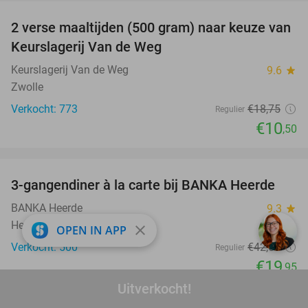
2 verse maaltijden (500 gram) naar keuze van
44%
Keurslagerij Van de Weg
Keurslagerij Van de Weg
9.6
star
Zwolle
Verkocht: 773
€18
,75
Regulier
€10
,50
favorite_border
3-gangendiner à la carte bij BANKA Heerde
53%
BANKA Heerde
9.3
star
Heerde (11 km)
close
OPEN IN APP
Verkocht: 500
€42
,60
Regulier
€19
,95
Uitverkocht!
favorite_border