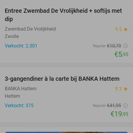
Entree Zwembad De Vrolijkheid + softijs met
44%
dip
Zwembad De Vrolijkheid
9.5
star
Zwolle
Verkocht: 2.301
€10
,70
Regulier
€5
,95
favorite_border
3-gangendiner à la carte bij BANKA Hattem
52%
BANKA Hattem
9.3
star
Hattem
Verkocht: 375
€41
,95
Regulier
€19
,95