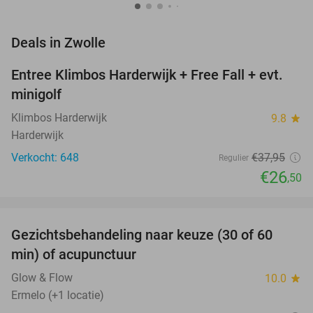
favorite_border
Deals in Zwolle
Entree Klimbos Harderwijk + Free Fall + evt.
30%
minigolf
Klimbos Harderwijk
9.8
star
Harderwijk
Verkocht: 648
€37
,95
Regulier
€26
,50
favorite_border
Gezichtsbehandeling naar keuze (30 of 60
55%
NEW
min) of acupunctuur
TODAY
Glow & Flow
10.0
star
Ermelo (+1 locatie)