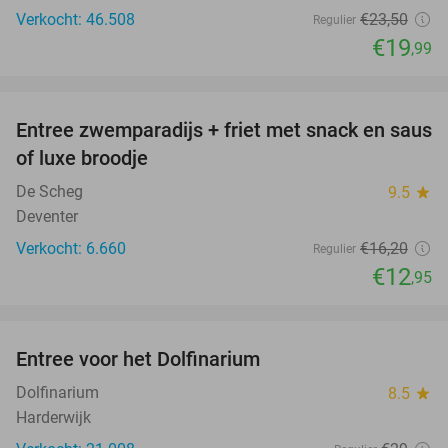
Verkocht: 46.508
€23
,50
Regulier
€19
,99
favorite_border
Entree zwemparadijs + friet met snack en saus
20%
of luxe broodje
De Scheg
9.5
star
Deventer
Verkocht: 6.660
€16
,20
Regulier
€12
,95
favorite_border
Entree voor het Dolfinarium
36%
Dolfinarium
8.5
star
Harderwijk