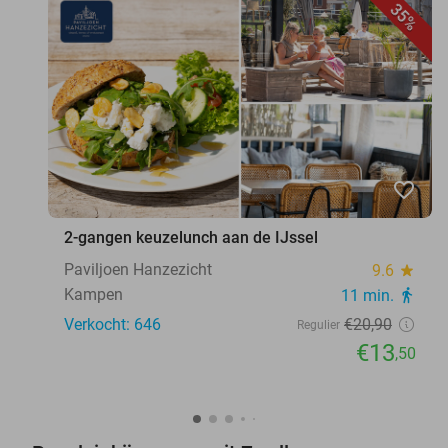
35%
favorite_border
2-gangen keuzelunch aan de IJssel
Paviljoen Hanzezicht
9.6
star
Kampen
11 min.
directions_walk
Verkocht: 646
€20
,90
Regulier
€13
,50