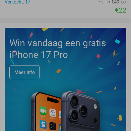
Verkocht: 17
€49
Regulier
€22
Win vandaag een gratis
iPhone 17 Pro
Meer info