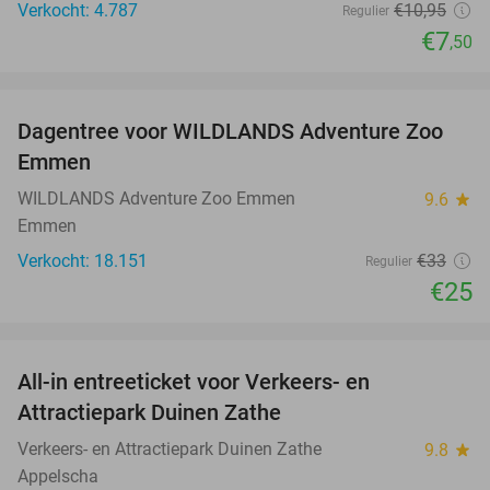
Verkocht: 4.787
€10
,95
Regulier
€7
,50
favorite_border
Dagentree voor WILDLANDS Adventure Zoo
24%
Emmen
WILDLANDS Adventure Zoo Emmen
9.6
star
Emmen
Verkocht: 18.151
€33
Regulier
€25
favorite_border
All-in entreeticket voor Verkeers- en
15%
Attractiepark Duinen Zathe
Verkeers- en Attractiepark Duinen Zathe
9.8
star
Appelscha