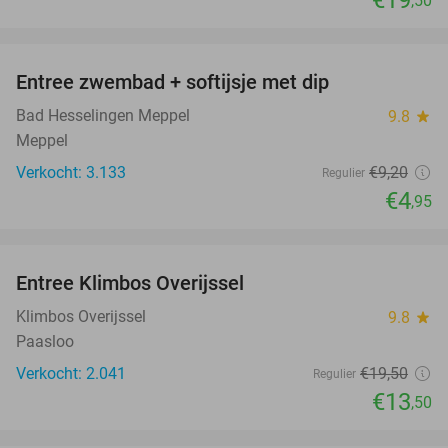
€19
,50
favorite_border
Entree zwembad + softijsje met dip
46%
Bad Hesselingen Meppel
9.8
star
Meppel
Verkocht: 3.133
€9
,20
Regulier
€4
,95
favorite_border
Entree Klimbos Overijssel
31%
Klimbos Overijssel
9.8
star
Paasloo
Verkocht: 2.041
€19
,50
Regulier
€13
,50
favorite_border