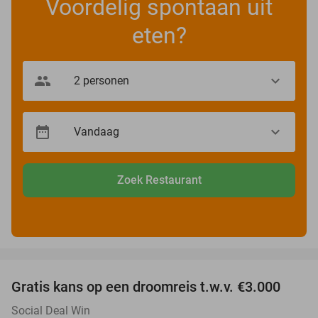
Voordelig spontaan uit
eten?
Zoek Restaurant
favorite_border
Gratis kans op een droomreis t.w.v. €3.000
Social Deal Win