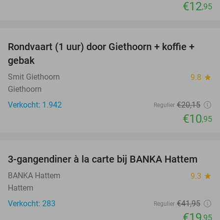
€12
,95
favorite_border
Rondvaart (1 uur) door Giethoorn + koffie +
46%
gebak
Smit Giethoorn
9.8
star
Giethoorn
Verkocht: 1.942
€20
,15
Regulier
€10
,95
favorite_border
3-gangendiner à la carte bij BANKA Hattem
52%
BANKA Hattem
9.3
star
Hattem
Verkocht: 283
€41
,95
Regulier
€19
,95