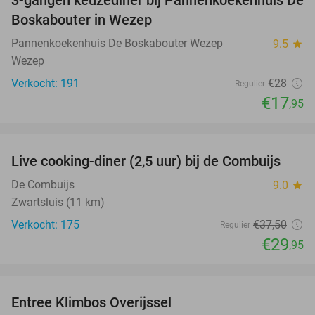
3-gangen keuzediner bij Pannenkoekenhuis De
36%
Boskabouter in Wezep
Pannenkoekenhuis De Boskabouter Wezep
9.5
star
Wezep
Verkocht: 191
€28
Regulier
€17
,95
favorite_border
Live cooking-diner (2,5 uur) bij de Combuijs
20%
De Combuijs
9.0
star
Zwartsluis (11 km)
Verkocht: 175
€37
,50
Regulier
€29
,95
favorite_border
Entree Klimbos Overijssel
31%