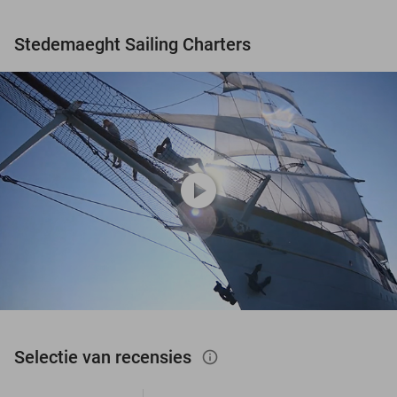
Stedemaeght Sailing Charters
play_circle
Selectie van recensies
info_outlined