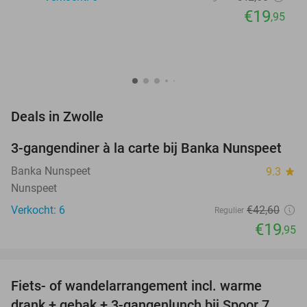
€19
,95
favorite_border
Deals in Zwolle
3-gangendiner à la carte bij Banka Nunspeet
53%
NEW
TODAY
Banka Nunspeet
9.3
star
Nunspeet
Verkocht: 6
€42
,60
Regulier
€19
,95
favorite_border
Fiets- of wandelarrangement incl. warme
54%
drank + gebak + 3-gangenlunch bij Spoor 7