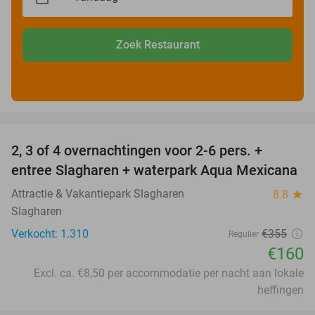
Zoek Restaurant
favorite_border
2, 3 of 4 overnachtingen voor 2-6 pers. +
55%
entree Slagharen + waterpark Aqua Mexicana
Attractie & Vakantiepark Slagharen
8.8
star
Slagharen
Verkocht: 1.310
€355
Regulier
€160
Excl. ca. €8,50 per accommodatie per nacht aan lokale
heffingen
favorite_border