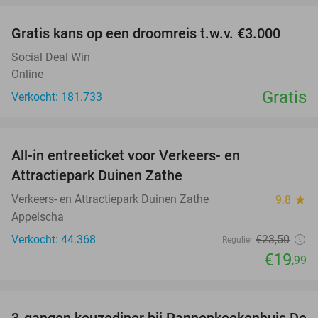
Gratis kans op een droomreis t.w.v. €3.000
Social Deal Win
Online
Gratis
Verkocht: 181.733
favorite_border
All-in entreeticket voor Verkeers- en
15%
Attractiepark Duinen Zathe
Verkeers- en Attractiepark Duinen Zathe
9.8
star
Appelscha
Verkocht: 44.368
€23
,50
Regulier
€19
,99
favorite_border