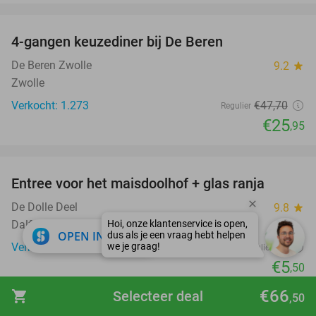
favorite_border
4-gangen keuzediner bij De Beren
46%
De Beren Zwolle
9.2
star
Zwolle
Verkocht: 1.273
€47
,70
Regulier
€25
,95
favorite_border
Entree voor het maisdoolhof + glas ranja
31%
De Dolle Deel
9.8
star
Dalfsen (6 km)
close
OPEN IN APP
Verkocht: 343
€8
Regulier
€5
,50
favorite_border
€66
shopping_cart
Selecteer deal
,50