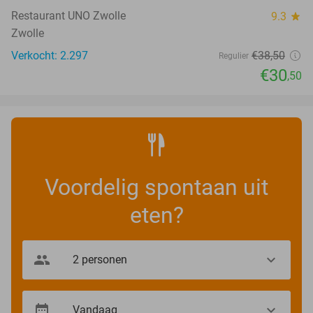
Restaurant UNO Zwolle
9.3
star
Zwolle
Verkocht: 2.297
€38
,50
Regulier
€30
,50
Voordelig spontaan uit
eten?