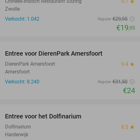
Chinees-Indisch Restaurant Sozing
9.7
star
Zwolle
Verkocht: 1.042
€29
,95
Regulier
€19
,95
favorite_border
Entree voor DierenPark Amersfoort
24%
DierenPark Amersfoort
9.4
star
Amersfoort
Verkocht: 8.240
€31
,50
Regulier
€24
favorite_border
Entree voor het Dolfinarium
36%
Dolfinarium
8.5
star
Harderwijk