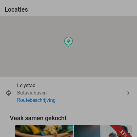
Locaties
events
Lelystad
Bataviahaven
Routebeschrijving
Vaak samen gekocht
33%