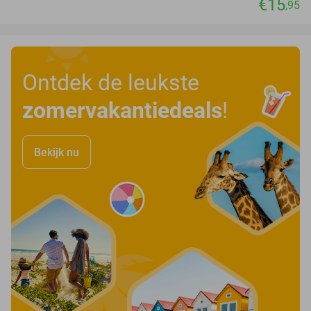
€15
,95
Ontdek de leukste
zomervakantiedeals
!
Bekijk nu