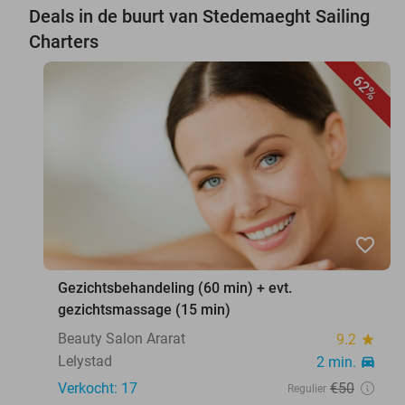
Deals in de buurt van Stedemaeght Sailing
Charters
62%
favorite_border
Gezichtsbehandeling (60 min) + evt.
gezichtsmassage (15 min)
Beauty Salon Ararat
9.2
star
Lelystad
2 min.
directions_car
Verkocht: 17
€50
Regulier