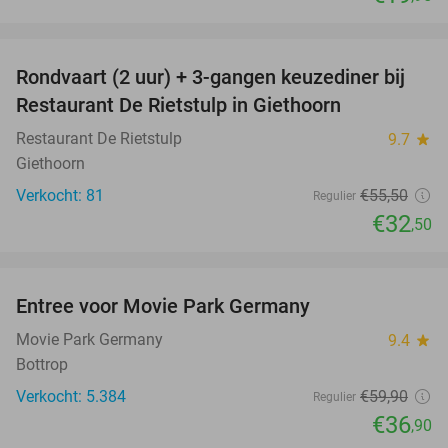
favorite_border
Rondvaart (2 uur) + 3-gangen keuzediner bij
41%
Restaurant De Rietstulp in Giethoorn
Restaurant De Rietstulp
9.7
star
Giethoorn
Verkocht: 81
€55
,50
Regulier
€32
,50
favorite_border
Entree voor Movie Park Germany
38%
Movie Park Germany
9.4
star
Bottrop
Verkocht: 5.384
€59
,90
Regulier
€36
,90