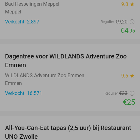
Bad Hesselingen Meppel
9.8
star
Meppel
Verkocht: 2.897
€9
,20
Regulier
€4
,95
favorite_border
Dagentree voor WILDLANDS Adventure Zoo
24%
Emmen
WILDLANDS Adventure Zoo Emmen
9.6
star
Emmen
Verkocht: 16.571
€33
Regulier
€25
favorite_border
All-You-Can-Eat tapas (2,5 uur) bij Restaurant
21%
UNO Zwolle