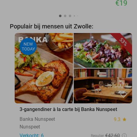
€19
Populair bij mensen uit Zwolle:
53%
NEW
TODAY
favorite_border
3-gangendiner à la carte bij Banka Nunspeet
Banka Nunspeet
9.3
star
Nunspeet
Verkocht: 6
€42
,60
Regulier