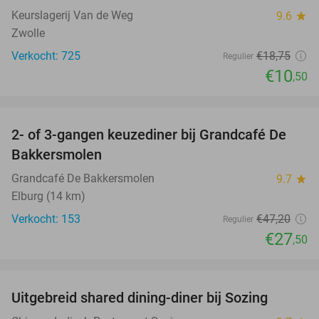
Keurslagerij Van de Weg
9.6
star
Zwolle
Verkocht: 725
€18
,75
Regulier
€10
,50
favorite_border
2- of 3-gangen keuzediner bij Grandcafé De
42%
Bakkersmolen
Grandcafé De Bakkersmolen
9.7
star
Elburg (14 km)
Verkocht: 153
€47
,20
Regulier
€27
,50
favorite_border
Uitgebreid shared dining-diner bij Sozing
33%