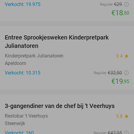
Verkocht: 19.975
€29
Regulier
€18
,50
favorite_border
Entree Sprookjesweken Kinderpretpark
39%
Julianatoren
Kinderpretpark Julianatoren
9.4
star
Apeldoorn
Verkocht: 10.315
€32
,50
Regulier
€19
,95
favorite_border
3-gangendiner van de chef bij 't Veerhuys
46%
Restobar 't Veerhuys
9.8
star
Steenwijk
Verkocht: 160
€47
,05
Regulier