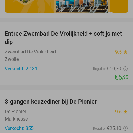
favorite_border
Entree Zwembad De Vrolijkheid + softijs met
44%
dip
Zwembad De Vrolijkheid
9.5
star
Zwolle
Verkocht: 2.181
€10
,70
Regulier
€5
,95
favorite_border
3-gangen keuzediner bij De Pionier
48%
De Pionier
9.6
star
Marknesse
Verkocht: 355
€25
,10
Regulier