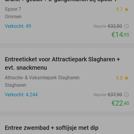
Spoor 7
9.7
star
Ommen
Verkocht: 49
€32
,50
Regulier
€14
,95
favorite_border
Entreeticket voor Attractiepark Slagharen +
41%
evt. snackmenu
Attractie- & Vakantiepark Slagharen
8.8
star
Slagharen
Verkocht: 4.244
€37
,90
Regulier
€22
,40
favorite_border
Entree zwembad + softijsje met dip
46%