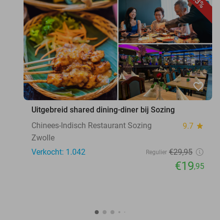
33%
favorite_border
Uitgebreid shared dining-diner bij Sozing
Chinees-Indisch Restaurant Sozing
9.7
star
Zwolle
Verkocht: 1.042
€29
,95
Regulier
€19
,95