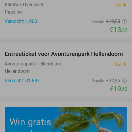
Klimbos Overijssel
9.8
star
Paasloo
Verkocht: 1.900
€19
,50
Regulier
€13
,50
favorite_border
Entreeticket voor Avonturenpark Hellendoorn
41%
Avonturenpark Hellendoorn
9.2
star
Hellendoorn
Verkocht: 31.887
€32
,95
Regulier
€19
,50
Win gratis