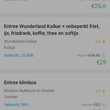
€25
,50
favorite_border
Entree Wunderland Kalkar + onbeperkt friet,
32%
ijs, frisdrank, koffie, thee en softijs
Wunderland Kalkar
8.9
star
Kalkar
Verkocht: 26.848
€36
,50
Regulier
€25
favorite_border
Entree klimbos
28%
Klimbos NuNature in Ommen
9.6
star
Ommen
Verkocht: 565
€22
Regulier