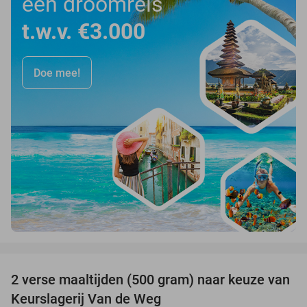
een droomreis
t.w.v. €3.000
Doe mee!
favorite_border
2 verse maaltijden (500 gram) naar keuze van
44%
Keurslagerij Van de Weg