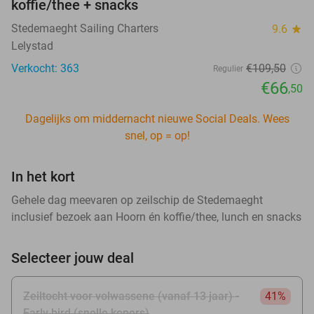
koffie/thee + snacks
Stedemaeght Sailing Charters
9.6
star
Lelystad
Verkocht: 363
€109
,50
Regulier
€66
,50
Dagelijks om middernacht nieuwe Social Deals. Wees
snel, op = op!
In het kort
Gehele dag meevaren op zeilschip de Stedemaeght
inclusief bezoek aan Hoorn én koffie/thee, lunch en snacks
Selecteer jouw deal
Zeiltocht voor volwassene (vanaf 13 jaar) -
41%
Early bird (snelle kopers)