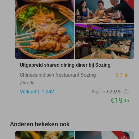
favorite_border
Uitgebreid shared dining-diner bij Sozing
Chinees-Indisch Restaurant Sozing
9.7
star
Zwolle
Verkocht: 1.042
€29
,95
Regulier
€19
,95
Anderen bekeken ook