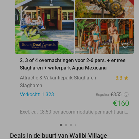
favorite_border
2, 3 of 4 overnachtingen voor 2-6 pers. + entree
Slagharen + waterpark Aqua Mexicana
Attractie & Vakantiepark Slagharen
8.8
star
Slagharen
Verkocht: 1.323
€355
Regulier
€160
Excl. ca. €8,50 per accommodatie per nacht aan lokale heffingen
Deals in de buurt van Walibi Village