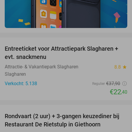
favorite_border
Entreeticket voor Attractiepark Slagharen +
41%
evt. snackmenu
Attractie- & Vakantiepark Slagharen
8.8
star
Slagharen
Verkocht: 5.138
€37
,90
Regulier
€22
,40
favorite_border
Rondvaart (2 uur) + 3-gangen keuzediner bij
41%
Restaurant De Rietstulp in Giethoorn