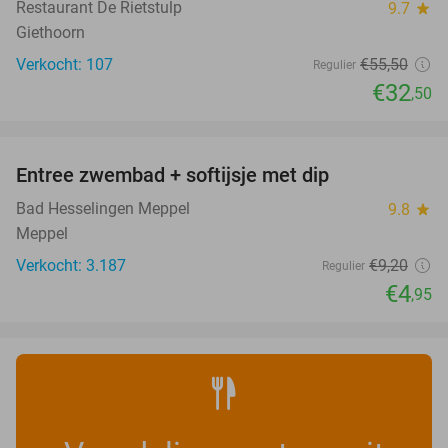
Restaurant De Rietstulp
9.7
star
Giethoorn
Verkocht: 107
€55
,50
Regulier
€32
,50
favorite_border
Entree zwembad + softijsje met dip
46%
Bad Hesselingen Meppel
9.8
star
Meppel
Verkocht: 3.187
€9
,20
Regulier
€4
,95