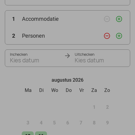
remove_circle_outline
add_circle_outline
1
Accommodatie
remove_circle_outline
add_circle_outline
2
Personen
Inchecken
Uitchecken
Kies datum
Kies datum
augustus 2026
Ma
Di
Wo
Do
Vr
Za
Zo
1
2
3
4
5
6
7
8
9