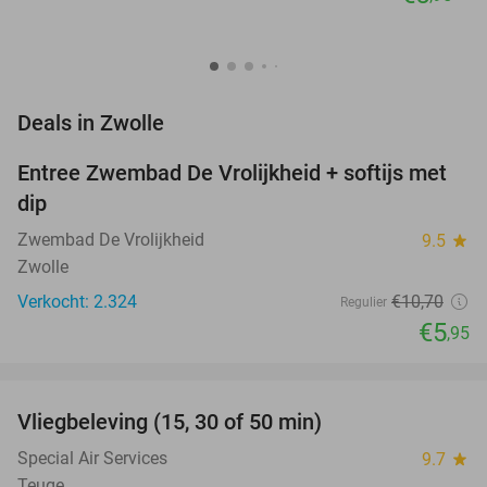
favorite_border
Deals in Zwolle
Entree Zwembad De Vrolijkheid + softijs met
44%
dip
Zwembad De Vrolijkheid
9.5
star
Zwolle
Verkocht: 2.324
€10
,70
Regulier
€5
,95
favorite_border
Vliegbeleving (15, 30 of 50 min)
42%
NEW
TODAY
Special Air Services
9.7
star
Teuge