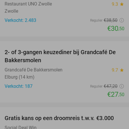
Restaurant UNO Zwolle
9.3
star
Zwolle
Verkocht: 2.483
€38
,50
Regulier
€30
,50
favorite_border
2- of 3-gangen keuzediner bij Grandcafé De
42%
Bakkersmolen
Grandcafé De Bakkersmolen
9.7
star
Elburg (14 km)
Verkocht: 187
€47
,20
Regulier
€27
,50
favorite_border
Gratis kans op een droomreis t.w.v. €3.000
Social Deal Win