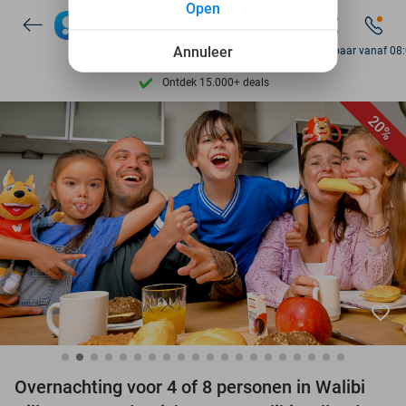
Open
Ontdek 15.000+ deals
Annuleer
Bereikbaar vanaf 08
7 dagen per week beschikbaar
20%
10+ miljoen leden
9,4
op basis van
206.261 reviews
Ontdek 15.000+ deals
7 dagen per week beschikbaar
10+ miljoen leden
favorite_border
Overnachting voor 4 of 8 personen in Walibi