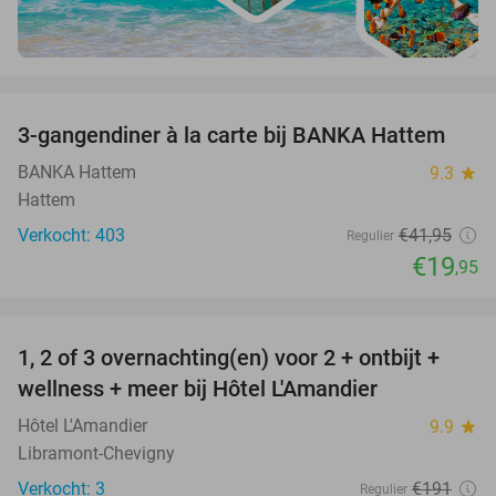
favorite_border
3-gangendiner à la carte bij BANKA Hattem
52%
BANKA Hattem
9.3
star
Hattem
Verkocht: 403
€41
,95
Regulier
€19
,95
favorite_border
1, 2 of 3 overnachting(en) voor 2 + ontbijt +
32%
NEW
wellness + meer bij Hôtel L'Amandier
TODAY
Hôtel L'Amandier
9.9
star
Libramont-Chevigny
Verkocht: 3
€191
Regulier