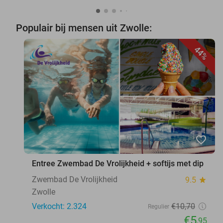
Populair bij mensen uit Zwolle:
44%
favorite_border
Entree Zwembad De Vrolijkheid + softijs met dip
Zwembad De Vrolijkheid
9.5
star
Zwolle
Verkocht: 2.324
€10
,70
Regulier
€5
,95