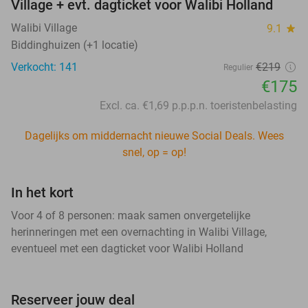
Village + evt. dagticket voor Walibi Holland
Walibi Village
9.1
star
Biddinghuizen (+1 locatie)
Verkocht: 141
€219
Regulier
€175
Excl. ca. €1,69 p.p.p.n. toeristenbelasting
Dagelijks om middernacht nieuwe Social Deals. Wees
snel, op = op!
In het kort
Voor 4 of 8 personen: maak samen onvergetelijke
herinneringen met een overnachting in Walibi Village,
eventueel met een dagticket voor Walibi Holland
Reserveer jouw deal