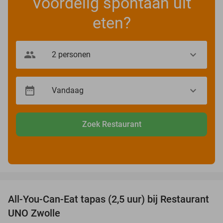
Voordelig spontaan uit
eten?
Zoek Restaurant
favorite_border
All-You-Can-Eat tapas (2,5 uur) bij Restaurant
21%
UNO Zwolle