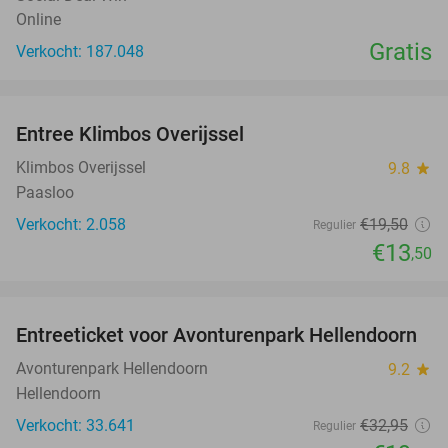
Online
Gratis
Verkocht: 187.048
favorite_border
Entree Klimbos Overijssel
31%
Klimbos Overijssel
9.8
star
Paasloo
Verkocht: 2.058
€19
,50
Regulier
€13
,50
favorite_border
Entreeticket voor Avonturenpark Hellendoorn
41%
Avonturenpark Hellendoorn
9.2
star
Hellendoorn
Verkocht: 33.641
€32
,95
Regulier