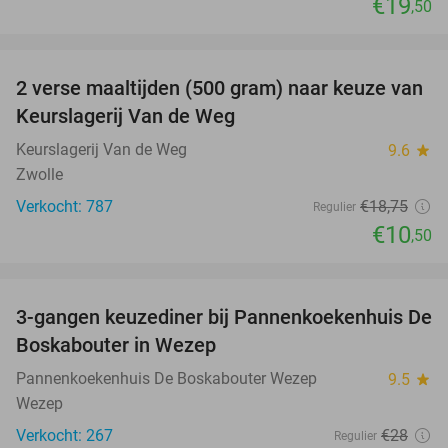
€19
,50
favorite_border
2 verse maaltijden (500 gram) naar keuze van
44%
Keurslagerij Van de Weg
Keurslagerij Van de Weg
9.6
star
Zwolle
Verkocht: 787
€18
,75
Regulier
€10
,50
favorite_border
3-gangen keuzediner bij Pannenkoekenhuis De
36%
Boskabouter in Wezep
Pannenkoekenhuis De Boskabouter Wezep
9.5
star
Wezep
Verkocht: 267
€28
Regulier