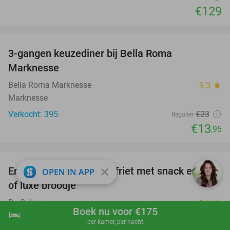
€129
favorite_border
3-gangen keuzediner bij Bella Roma
39%
Marknesse
Bella Roma Marknesse
9.3
star
Marknesse
Verkocht: 395
€23
Regulier
€13
,95
favorite_border
Entree zwemparadijs + friet met snack en saus
20%
close
OPEN IN APP
of luxe broodje
De Scheg
9.5
star
Boek nu voor €175
hotel
shopping_cart
Boek nu
navigate_next
Deventer
per kamer, per nacht