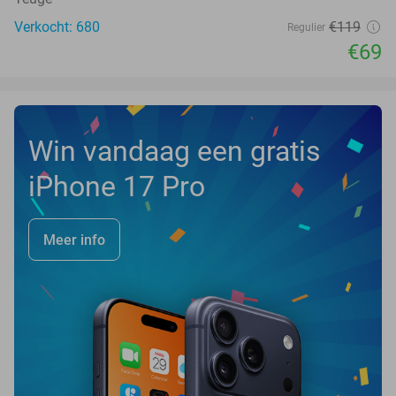
Verkocht: 680
€119
Regulier
€69
Win vandaag een gratis
iPhone 17 Pro
Meer info