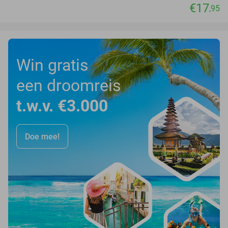
€17
,95
Win gratis
een droomreis
t.w.v. €3.000
Doe mee!