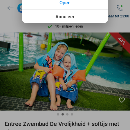
Open
7 dagen per week beschikbaar
10+ miljoen leden
Annuleer
Bereikbaar tot 23:00
9,4
op basis van
206.043 reviews
Ontdek 15.000+ deals
44%
7 dagen per week beschikbaar
10+ miljoen leden
favorite_border
Entree Zwembad De Vrolijkheid + softijs met