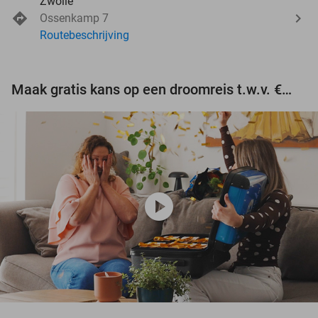
Zwolle
Ossenkamp 7
Routebeschrijving
Maak gratis kans op een droomreis t.w.v. €3.000!
play_circle