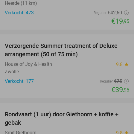
Heerde (11 km)
Verkocht: 473
€42
,60
Regulier
€19
,95
favorite_border
Verzorgende Summer treatment of Deluxe
47%
arrangement (50 of 75 min)
House of Joy & Health
9.8
star
Zwolle
Verkocht: 177
€75
Regulier
€39
,95
favorite_border
Rondvaart (1 uur) door Giethoorn + koffie +
46%
gebak
Smit Giethoorn
9.8
star