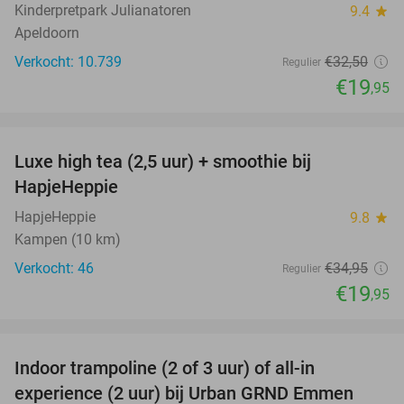
Kinderpretpark Julianatoren
9.4
star
Apeldoorn
Verkocht: 10.739
€32
,50
Regulier
€19
,95
favorite_border
Luxe high tea (2,5 uur) + smoothie bij
43%
HapjeHeppie
HapjeHeppie
9.8
star
Kampen (10 km)
Verkocht: 46
€34
,95
Regulier
€19
,95
favorite_border
Indoor trampoline (2 of 3 uur) of all-in
25%
experience (2 uur) bij Urban GRND Emmen