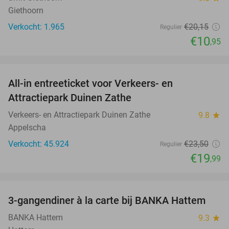
Giethoorn
Verkocht: 1.965
€20
,15
Regulier
€10
,95
favorite_border
All-in entreeticket voor Verkeers- en
15%
Attractiepark Duinen Zathe
Verkeers- en Attractiepark Duinen Zathe
9.8
star
Appelscha
Verkocht: 45.924
€23
,50
Regulier
€19
,99
favorite_border
3-gangendiner à la carte bij BANKA Hattem
52%
BANKA Hattem
9.3
star