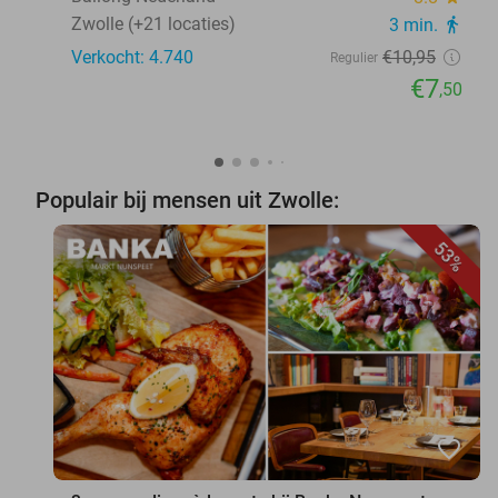
Zwolle (+21 locaties)
3 min.
directions_walk
Verkocht: 4.740
€10
,95
Regulier
€7
,50
Populair bij mensen uit Zwolle:
53%
favorite_border