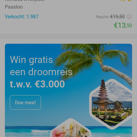
Paasloo
Verkocht: 1.987
€19
,50
Regulier
€13
,50
Win gratis
een droomreis
t.w.v. €3.000
Doe mee!