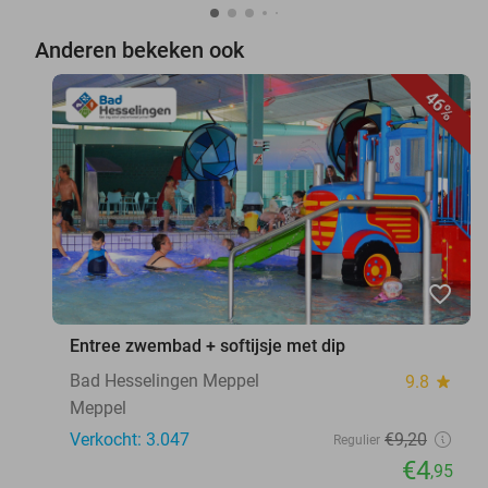
Anderen bekeken ook
46%
favorite_border
Entree zwembad + softijsje met dip
Bad Hesselingen Meppel
9.8
star
Meppel
Verkocht: 3.047
€9
,20
Regulier
€4
,95