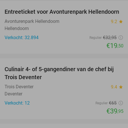
Entreeticket voor Avonturenpark Hellendoorn
41%
Avonturenpark Hellendoorn
9.2
star
Hellendoorn
Verkocht: 32.894
€32
,95
Regulier
€19
,50
favorite_border
Culinair 4- of 5-gangendiner van de chef bij
39%
NEW
Trois Deventer
TODAY
Trois Deventer
9.4
star
Deventer
Verkocht: 12
€65
Regulier
€39
,95