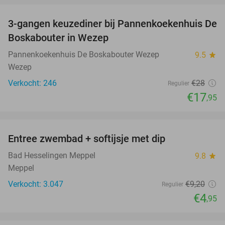
3-gangen keuzediner bij Pannenkoekenhuis De
36%
Boskabouter in Wezep
Pannenkoekenhuis De Boskabouter Wezep
9.5
star
Wezep
Verkocht: 246
€28
Regulier
€17
,95
favorite_border
Entree zwembad + softijsje met dip
46%
Bad Hesselingen Meppel
9.8
star
Meppel
Verkocht: 3.047
€9
,20
Regulier
€4
,95
favorite_border