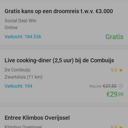
Gratis kans op een droomreis t.w.v. €3.000
Social Deal Win
Online
Gratis
Verkocht: 184.536
favorite_border
Live cooking-diner (2,5 uur) bij de Combuijs
20%
De Combuijs
9.0
star
Zwartsluis (11 km)
Verkocht: 194
€37
,50
Regulier
€29
,95
favorite_border
Entree Klimbos Overijssel
31%
Klimbos Overijssel
9.8
star