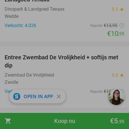
Dinopark & Landgoed Tenaxx
9.3
star
Wedde
Verkocht: 4.026
€13
,95
Regulier
€10
,95
favorite_border
Entree Zwembad De Vrolijkheid + softijs met
44%
dip
Zwembad De Vrolijkheid
9.5
star
Zwolle
Verkocht: 2.266
€10
,70
Regulier
close
OPEN IN APP
€5
,95
favorite_border
€5
shopping_cart
Koop nu
,95
Uitgebreid shared dining-diner bij Sozing
33%