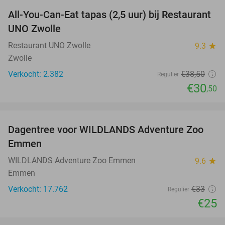
All-You-Can-Eat tapas (2,5 uur) bij Restaurant
21%
UNO Zwolle
Restaurant UNO Zwolle
9.3
star
Zwolle
Verkocht: 2.382
€38
,50
Regulier
€30
,50
favorite_border
Dagentree voor WILDLANDS Adventure Zoo
24%
Emmen
WILDLANDS Adventure Zoo Emmen
9.6
star
Emmen
Verkocht: 17.762
€33
Regulier
€25
favorite_border