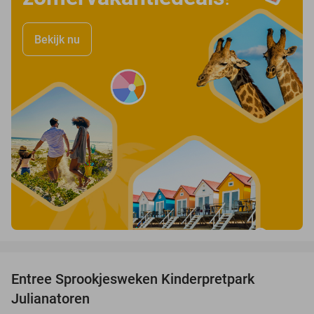
Bekijk nu
favorite_border
Entree Sprookjesweken Kinderpretpark
39%
Julianatoren