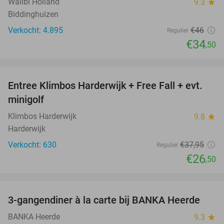
Walibi Holland
9.3
star
Biddinghuizen
Verkocht: 4.895
€46
Regulier
€34
,50
favorite_border
Entree Klimbos Harderwijk + Free Fall + evt.
30%
minigolf
Klimbos Harderwijk
9.8
star
Harderwijk
Verkocht: 630
€37
,95
Regulier
€26
,50
favorite_border
3-gangendiner à la carte bij BANKA Heerde
53%
BANKA Heerde
9.3
star