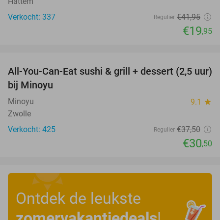
Hattem
Verkocht: 337
€41
,95
Regulier
€19
,95
favorite_border
All-You-Can-Eat sushi & grill + dessert (2,5 uur)
19%
bij Minoyu
Minoyu
9.1
star
Zwolle
Verkocht: 425
€37
,50
Regulier
€30
,50
Ontdek de leukste
zomervakantiedeals
!