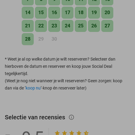
14
15
16
17
18
19
20
21
22
23
24
25
26
27
28
29
30
*
Weet je al op welke datum je wilt reserveren? Selecteer dan
hierboven de datum en reserveer en koop jouw Social Deal
tegelijkertijd.
(Weet je nog niet wanneer je wilt reserveren? Geen zorgen: koop
dan via de ‘
koop nu
’-knop én reserveer later)
Selectie van recensies
info_outlined