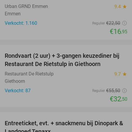
Urban GRND Emmen
9.4
star
Emmen
Verkocht: 1.160
€22
,50
Regulier
€16
,95
favorite_border
Rondvaart (2 uur) + 3-gangen keuzediner bij
41%
Restaurant De Rietstulp in Giethoorn
Restaurant De Rietstulp
9.7
star
Giethoorn
Verkocht: 87
€55
,50
Regulier
€32
,50
favorite_border
Entreeticket, evt. + snackmenu bij Dinopark &
22%
Landgoed Tenaxx