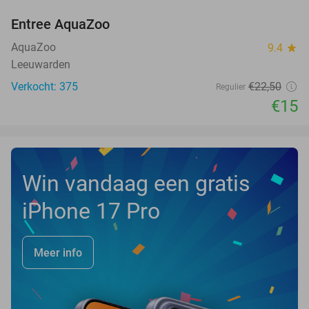
Entree AquaZoo
33%
NEW
TODAY
AquaZoo
9.4
star
Leeuwarden
Verkocht: 375
€22
,50
Regulier
€15
Win vandaag een gratis
iPhone 17 Pro
Meer info