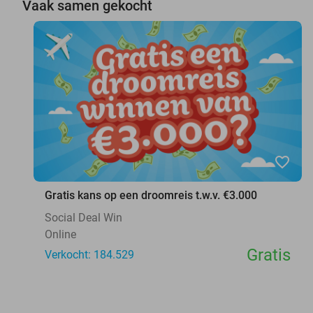
Vaak samen gekocht
favorite_border
Gratis kans op een droomreis t.w.v. €3.000
Social Deal Win
Online
Gratis
Verkocht: 184.529