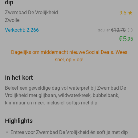
dip
Zwembad De Vrolijkheid
9.5
star
Zwolle
Verkocht: 2.266
€10
,70
Regulier
€5
,95
Dagelijks om middernacht nieuwe Social Deals. Wees
snel, op = op!
In het kort
Beleef een geweldige dag vol waterpret bij Zwembad De
Vrolijkheid met glijbaan, wildwaterkreek, bubbelbank,
klimmuur en meer: inclusief softijs met dip
Highlights
Entree voor Zwembad De Vrolijkheid én softijs met dip