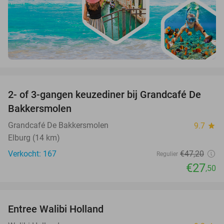
favorite_border
2- of 3-gangen keuzediner bij Grandcafé De
42%
Bakkersmolen
Grandcafé De Bakkersmolen
9.7
star
Elburg (14 km)
Verkocht: 167
€47
,20
Regulier
€27
,50
favorite_border
Entree Walibi Holland
25%