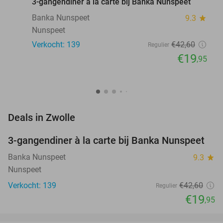
3-gangendiner à la carte bij Banka Nunspeet
Banka Nunspeet
9.3
star
Nunspeet
Verkocht: 139
€42
,60
Regulier
€19
,95
favorite_border
Deals in Zwolle
3-gangendiner à la carte bij Banka Nunspeet
53%
Banka Nunspeet
9.3
star
Nunspeet
Verkocht: 139
€42
,60
Regulier
€19
,95
favorite_border