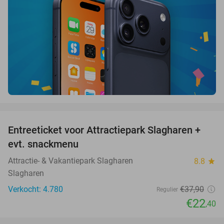
favorite_border
Entreeticket voor Attractiepark Slagharen +
41%
evt. snackmenu
Attractie- & Vakantiepark Slagharen
8.8
star
Slagharen
Verkocht: 4.780
€37
,90
Regulier
€22
,40
favorite_border