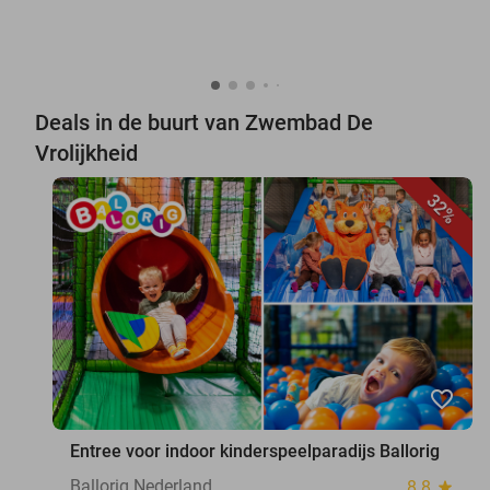
Deals in de buurt van Zwembad De
Vrolijkheid
32%
favorite_border
Entree voor indoor kinderspeelparadijs Ballorig
Ballorig Nederland
8.8
star