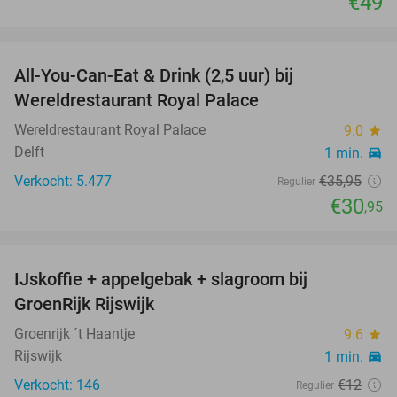
€49
favorite_border
All-You-Can-Eat & Drink (2,5 uur) bij
14%
Wereldrestaurant Royal Palace
Wereldrestaurant Royal Palace
9.0
star
Delft
1 min.
directions_car
Verkocht: 5.477
€35
,95
Regulier
€30
,95
favorite_border
IJskoffie + appelgebak + slagroom bij
34%
GroenRijk Rijswijk
Groenrijk ´t Haantje
9.6
star
Rijswijk
1 min.
directions_car
Verkocht: 146
€12
Regulier