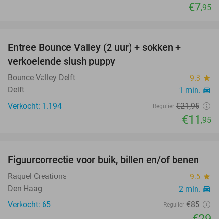
€7
,95
favorite_border
Entree Bounce Valley (2 uur) + sokken +
46%
verkoelende slush puppy
Bounce Valley Delft
9.3
star
Delft
1 min.
directions_car
Verkocht: 1.194
€21
,95
Regulier
€11
,95
favorite_border
Figuurcorrectie voor buik, billen en/of benen
66%
Raquel Creations
9.6
star
Den Haag
2 min.
directions_car
Verkocht: 65
€85
Regulier
€29