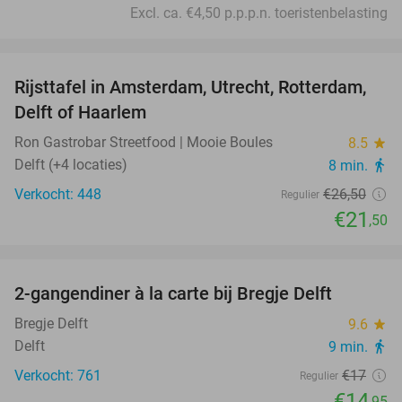
Excl. ca. €4,50 p.p.p.n. toeristenbelasting
favorite_border
Rijsttafel in Amsterdam, Utrecht, Rotterdam,
19%
Delft of Haarlem
Ron Gastrobar Streetfood | Mooie Boules
8.5
star
Delft (+4 locaties)
8 min.
directions_walk
Verkocht: 448
€26
,50
Regulier
€21
,50
favorite_border
2-gangendiner à la carte bij Bregje Delft
12%
Bregje Delft
9.6
star
Delft
9 min.
directions_walk
Verkocht: 761
€17
Regulier
€14
,95