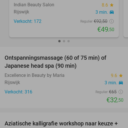
Indian Beauty Salon
8.6
star
Rijswijk
3 min.
directions_car
Verkocht: 172
€92
,50
Regulier
€49
,50
favorite_border
Ontspanningsmassage (60 of 75 min) of
50%
Japanese head spa (90 min)
Excellence in Beauty by Maria
9.6
star
Rijswijk
3 min.
directions_car
Verkocht: 316
€65
Regulier
€32
,50
favorite_border
Aziatische kalligrafie workshop naar keuze +
29%