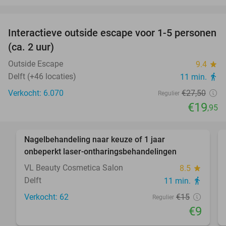
favorite_border
Interactieve outside escape voor 1-5 personen
27%
(ca. 2 uur)
Outside Escape
9.4
star
Delft (+46 locaties)
11 min.
directions_walk
Verkocht: 6.070
€27
,50
Regulier
€19
,95
favorite_border
Nagelbehandeling naar keuze of 1 jaar
40%
onbeperkt laser-ontharingsbehandelingen
VL Beauty Cosmetica Salon
8.5
star
Delft
11 min.
directions_walk
Verkocht: 62
€15
Regulier
€9