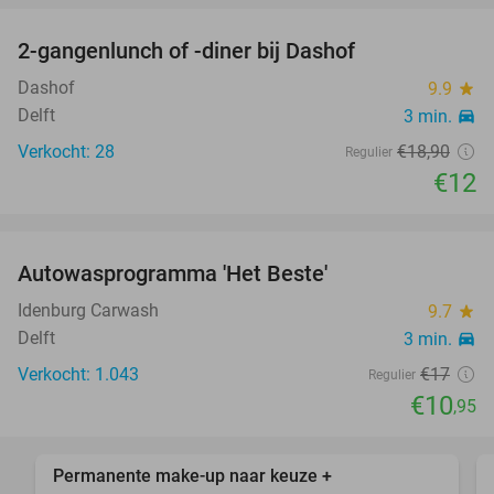
2-gangenlunch of -diner bij Dashof
37%
Dashof
9.9
star
Delft
3 min.
directions_car
Verkocht: 28
€18
,90
Regulier
€12
favorite_border
Autowasprogramma 'Het Beste'
36%
Idenburg Carwash
9.7
star
Delft
3 min.
directions_car
Verkocht: 1.043
€17
Regulier
€10
,95
favorite_border
Permanente make-up naar keuze +
58%