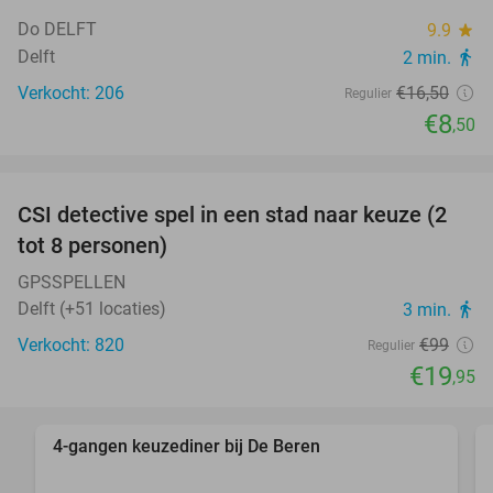
Do DELFT
9.9
star
Delft
2 min.
directions_walk
Verkocht: 206
€16
,50
Regulier
€8
,50
favorite_border
CSI detective spel in een stad naar keuze (2
80%
tot 8 personen)
GPSSPELLEN
Delft (+51 locaties)
3 min.
directions_walk
Verkocht: 820
€99
Regulier
€19
,95
favorite_border
4-gangen keuzediner bij De Beren
46%