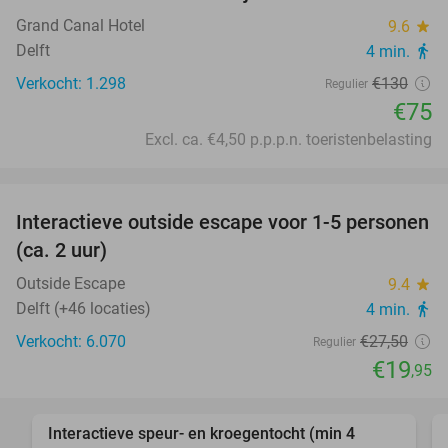
Grand Canal Hotel
9.6
star
Delft
4 min.
directions_walk
Verkocht: 1.298
€130
Regulier
€75
Excl. ca. €4,50 p.p.p.n. toeristenbelasting
favorite_border
Interactieve outside escape voor 1-5 personen
27%
(ca. 2 uur)
Outside Escape
9.4
star
Delft (+46 locaties)
4 min.
directions_walk
Verkocht: 6.070
€27
,50
Regulier
€19
,95
favorite_border
Interactieve speur- en kroegentocht (min 4
46%