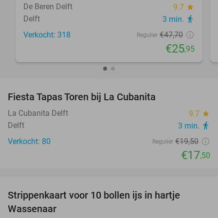
De Beren Delft
9.7
star
Delft
3 min.
directions_walk
Verkocht: 318
€47
,70
Regulier
€25
,95
favorite_border
Fiesta Tapas Toren bij La Cubanita
10%
La Cubanita Delft
9.7
star
Delft
3 min.
directions_walk
Verkocht: 80
€19
,50
Regulier
€17
,50
favorite_border
Strippenkaart voor 10 bollen ijs in hartje
36%
Wassenaar