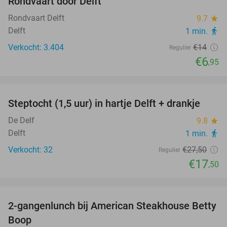
Rondvaart door Delft
50%
Rondvaart Delft
9.7
star
Delft
1 min.
directions_walk
Verkocht: 3.404
€14
Regulier
€6
,95
favorite_border
Steptocht (1,5 uur) in hartje Delft + drankje
36%
De Delf
9.8
star
Delft
1 min.
directions_walk
Verkocht: 32
€27
,50
Regulier
€17
,50
favorite_border
2-gangenlunch bij American Steakhouse Betty
40%
Boop