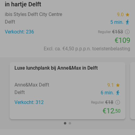
in hartje Delft
ibis Styles Delft City Centre
9.0
star
Delft
5 min.
directions_walk
Verkocht: 236
€153
Regulier
€109
Excl. ca. €4,50 p.p.p.n. toeristenbelasting
favorite_border
Luxe lunchplank bij Anne&Max in Delft
31%
Anne&Max Delft
9.1
star
Delft
6 min.
directions_walk
Verkocht: 312
€18
Regulier
€12
,50
favorite_border