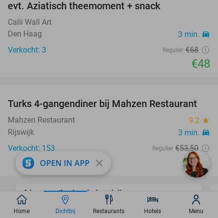
evt. Aziatisch theemoment + snack
Calli Wall Art
Den Haag
3 min.
directions_car
Verkocht: 3
€68
Regulier
€48
favorite_border
Turks 4-gangendiner bij Mahzen Restaurant
59%
Mahzen Restaurant
9.2
star
Rijswijk
3 min.
directions_car
Verkocht: 153
€53
,50
Regulier
€22
close
OPEN IN APP
favorite_border
6 laser-ontharingsbehandelingen
91%
Home
Dichtbij
Restaurants
Hotels
Menu