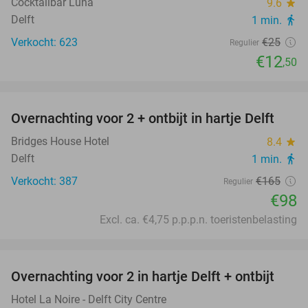
Cocktailbar Luna
9.6
star
Delft
1 min.
directions_walk
Verkocht: 623
€25
Regulier
€12
,50
favorite_border
Overnachting voor 2 + ontbijt in hartje Delft
41%
Bridges House Hotel
8.4
star
Delft
1 min.
directions_walk
Verkocht: 387
€165
Regulier
€98
Excl. ca. €4,75 p.p.p.n. toeristenbelasting
favorite_border
Overnachting voor 2 in hartje Delft + ontbijt
26%
Hotel La Noire - Delft City Centre