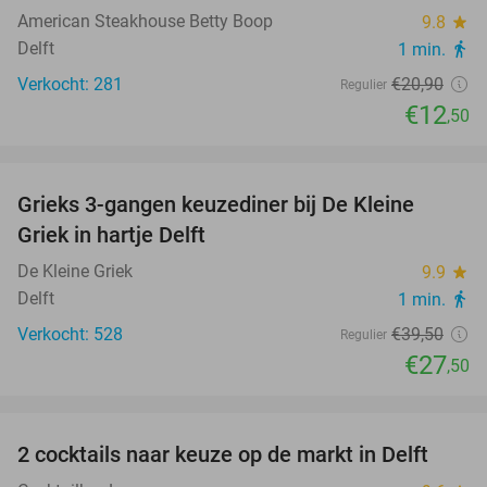
American Steakhouse Betty Boop
9.8
star
Delft
1 min.
directions_walk
Verkocht: 281
€20
,90
Regulier
€12
,50
favorite_border
Grieks 3-gangen keuzediner bij De Kleine
30%
Griek in hartje Delft
De Kleine Griek
9.9
star
Delft
1 min.
directions_walk
Verkocht: 528
€39
,50
Regulier
€27
,50
favorite_border
2 cocktails naar keuze op de markt in Delft
50%