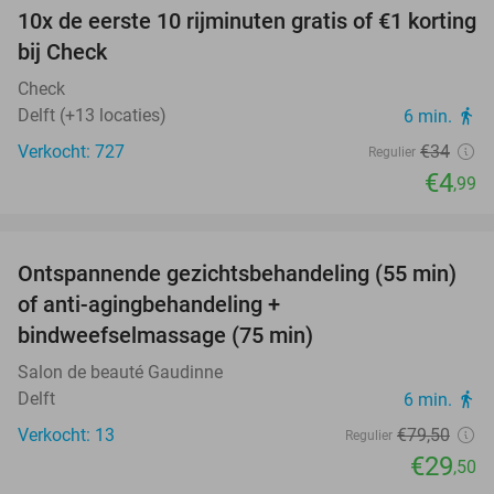
10x de eerste 10 rijminuten gratis of €1 korting
85%
bij Check
Check
Delft (+13 locaties)
6 min.
directions_walk
Verkocht: 727
€34
Regulier
€4
,99
favorite_border
Ontspannende gezichtsbehandeling (55 min)
63%
of anti-agingbehandeling +
bindweefselmassage (75 min)
Salon de beauté Gaudinne
Delft
6 min.
directions_walk
Verkocht: 13
€79
,50
Regulier
€29
,50