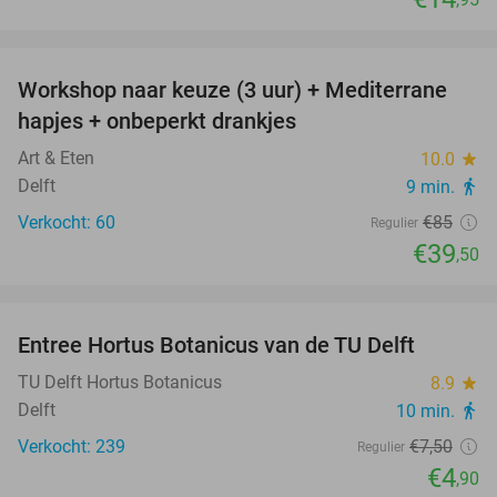
favorite_border
Workshop naar keuze (3 uur) + Mediterrane
54%
hapjes + onbeperkt drankjes
Art & Eten
10.0
star
Delft
9 min.
directions_walk
Verkocht: 60
€85
Regulier
€39
,50
favorite_border
Entree Hortus Botanicus van de TU Delft
35%
TU Delft Hortus Botanicus
8.9
star
Delft
10 min.
directions_walk
Verkocht: 239
€7
,50
Regulier
€4
,90