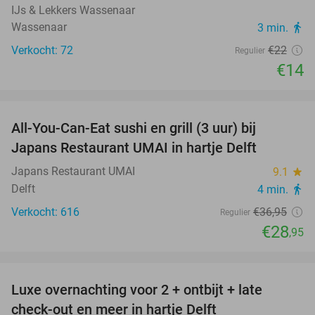
IJs & Lekkers Wassenaar
Wassenaar
3 min.
directions_walk
Verkocht: 72
€22
Regulier
€14
favorite_border
All-You-Can-Eat sushi en grill (3 uur) bij
22%
Japans Restaurant UMAI in hartje Delft
Japans Restaurant UMAI
9.1
star
Delft
4 min.
directions_walk
Verkocht: 616
€36
,95
Regulier
€28
,95
favorite_border
Luxe overnachting voor 2 + ontbijt + late
42%
check-out en meer in hartje Delft