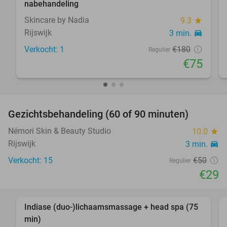
nabehandeling
Skincare by Nadia
9.3
star
Rijswijk
3 min.
directions_car
Verkocht: 1
€180
Regulier
€75
favorite_border
Gezichtsbehandeling (60 of 90 minuten)
42%
Némori Skin & Beauty Studio
10.0
star
Rijswijk
3 min.
directions_car
Verkocht: 15
€50
Regulier
€29
favorite_border
Indiase (duo-)lichaamsmassage + head spa (75
46%
min)