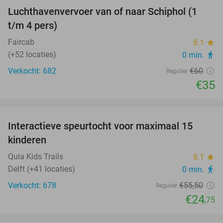
hotel
Luchthavenvervoer van of naar Schiphol (1
42%
food
store
t/m 4 pers)
Faircab
8.1
star
(+52 locaties)
0 min.
directions_walk
Verkocht: 682
€60
Regulier
€35
favorite_border
Interactieve speurtocht voor maximaal 15
55%
kinderen
Qula Kids Trails
8.1
star
Delft (+41 locaties)
0 min.
directions_walk
Verkocht: 678
€55
,50
Regulier
€24
,75
favorite_border