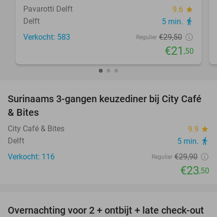
Pavarotti Delft
9.6
star
Delft
5 min.
directions_walk
Verkocht: 583
€29
,50
Regulier
€21
,50
favorite_border
Surinaams 3-gangen keuzediner bij City Café
21%
& Bites
City Café & Bites
9.9
star
Delft
5 min.
directions_walk
Verkocht: 116
€29
,90
Regulier
€23
,50
favorite_border
Overnachting voor 2 + ontbijt + late check-out
29%