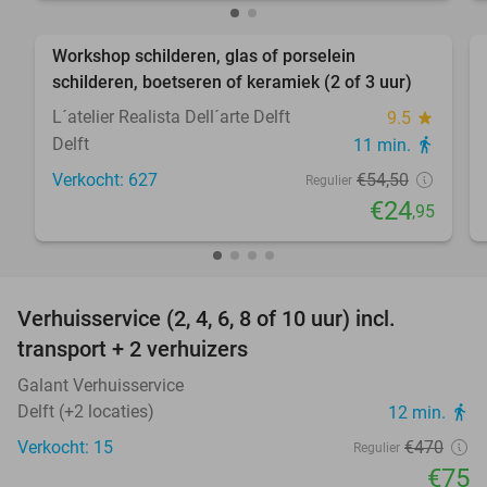
favorite_border
Workshop schilderen, glas of porselein
54%
schilderen, boetseren of keramiek (2 of 3 uur)
L´atelier Realista Dell´arte Delft
9.5
star
Delft
11 min.
directions_walk
Verkocht: 627
€54
,50
Regulier
€24
,95
favorite_border
Verhuisservice (2, 4, 6, 8 of 10 uur) incl.
84%
transport + 2 verhuizers
Galant Verhuisservice
Delft (+2 locaties)
12 min.
directions_walk
Verkocht: 15
€470
Regulier
€75