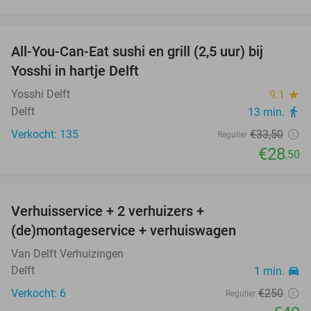
favorite_border
All-You-Can-Eat sushi en grill (2,5 uur) bij
15%
Yosshi in hartje Delft
Yosshi Delft
9.1
star
Delft
13 min.
directions_walk
Verkocht: 135
€33
,50
Regulier
€28
,50
favorite_border
Verhuisservice + 2 verhuizers +
80%
(de)montageservice + verhuiswagen
Van Delft Verhuizingen
Delft
1 min.
directions_car
Verkocht: 6
€250
Regulier