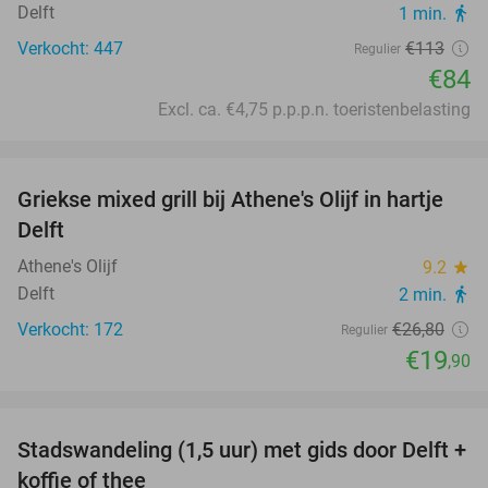
Delft
1 min.
directions_walk
Verkocht: 447
€113
Regulier
€84
Excl. ca. €4,75 p.p.p.n. toeristenbelasting
favorite_border
Griekse mixed grill bij Athene's Olijf in hartje
26%
Delft
Athene's Olijf
9.2
star
Delft
2 min.
directions_walk
Verkocht: 172
€26
,80
Regulier
€19
,90
favorite_border
Stadswandeling (1,5 uur) met gids door Delft +
48%
koffie of thee