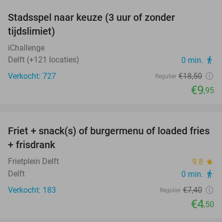
Stadsspel naar keuze (3 uur of zonder
46%
tijdslimiet)
iChallenge
Delft (+121 locaties)
0 min.
directions_walk
Verkocht: 727
€18
,50
Regulier
€9
,95
favorite_border
Friet + snack(s) of burgermenu of loaded fries
39%
+ frisdrank
Frietplein Delft
9.8
star
Delft
0 min.
directions_walk
Verkocht: 183
€7
,40
Regulier
€4
,50
favorite_border