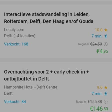
favorite_border
Interactieve stadswandeling in Leiden,
80%
Rotterdam, Delft, Den Haag en/of Gouda
Loculy.com
10.0
star
Delft (+4 locaties)
7 min.
directions_walk
Verkocht: 168
€24
,50
Regulier
€4
,95
favorite_border
Overnachting voor 2 + early check-in +
6%
ontbijtbuffet in Delft
Hampshire Hotel - Delft Centre
9.6
star
Delft
7 min.
directions_walk
Verkocht: 84
€155
,88
Regulier
€146
,50