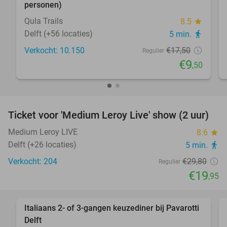
personen)
Qula Trails
8.5
star
Delft (+56 locaties)
5 min.
directions_walk
Verkocht: 10.150
€17
,50
Regulier
€9
,50
favorite_border
Ticket voor 'Medium Leroy Live' show (2 uur)
33%
Medium Leroy LIVE
8.6
star
Delft (+26 locaties)
5 min.
directions_walk
Verkocht: 204
€29
,80
Regulier
€19
,95
favorite_border
Italiaans 2- of 3-gangen keuzediner bij Pavarotti
27%
Delft