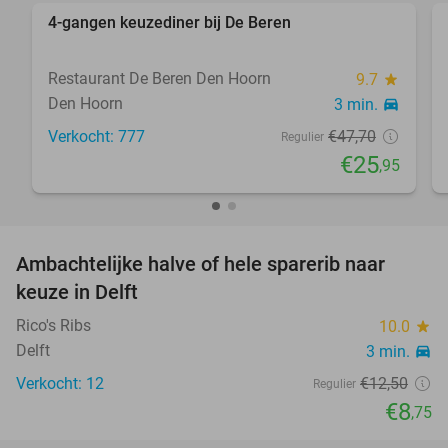
4-gangen keuzediner bij De Beren
46%
Restaurant De Beren Den Hoorn
9.7
star
Den Hoorn
3 min.
directions_car
Verkocht: 777
€47
,70
Regulier
€25
,95
favorite_border
Ambachtelijke halve of hele sparerib naar
30%
keuze in Delft
Rico's Ribs
10.0
star
Delft
3 min.
directions_car
Verkocht: 12
€12
,50
Regulier
€8
,75
favorite_border