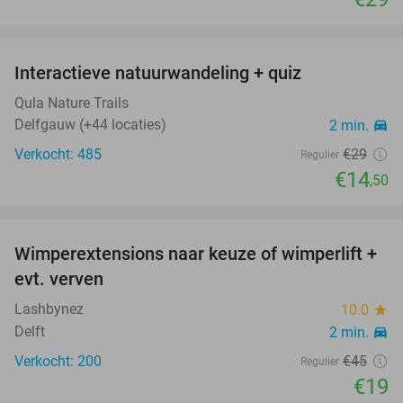
favorite_border
Interactieve natuurwandeling + quiz
50%
Qula Nature Trails
Delfgauw (+44 locaties)
2 min.
directions_car
Verkocht: 485
€29
Regulier
€14
,50
favorite_border
Wimperextensions naar keuze of wimperlift +
58%
SOLD
evt. verven
OUT
Lashbynez
10.0
star
Delft
2 min.
directions_car
Verkocht: 200
€45
Regulier
€19
favorite_border