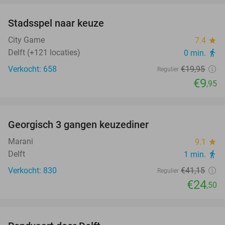
Stadsspel naar keuze
50%
City Game
7.4
star
Delft (+121 locaties)
0 min.
directions_walk
Verkocht: 658
€19
,95
Regulier
€9
,95
favorite_border
Georgisch 3 gangen keuzediner
40%
Marani
9.1
star
Delft
1 min.
directions_walk
Verkocht: 830
€41
,15
Regulier
€24
,50
favorite_border