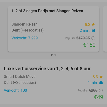
1, 2 óf 3 dagen Parijs met Slangen Reizen
17%
Slangen Reizen
8.2
star
Delft (+44 locaties)
2 min.
directions_car
Verkocht: 7.299
€179
,95
Regulier
€150
favorite_border
Luxe verhuisservice van 1, 2, 4, 6 of 8 uur
76%
Smart Dutch Move
8.3
star
Delft (+20 locaties)
2 min.
directions_car
Verkocht: 100
€200
Regulier
€49
favorite_border